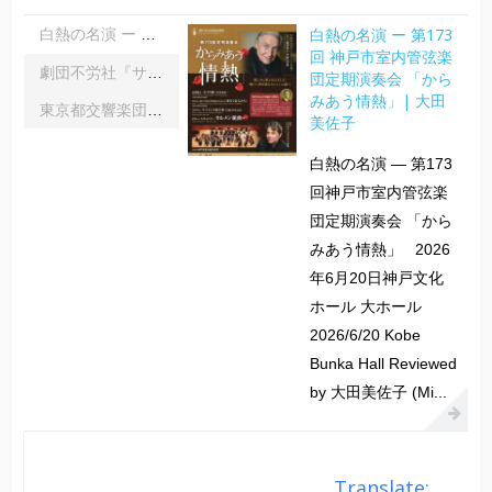
白熱の名演 ー 第173
白熱の名演 ー 第173回 神戸市室内管弦楽団定期演奏会 「からみあう情熱」| 大田美佐子
回 神戸市室内管弦楽
劇団不労社『サイキックサイファー』｜内野 儀
団定期演奏会 「から
みあう情熱」| 大田
東京都交響楽団第1045回定期演奏会Aシリーズ｜齋藤俊夫
美佐子
白熱の名演 ― 第173
回神戸市室内管弦楽
団定期演奏会 「から
みあう情熱」 2026
年6月20日神戸文化
ホール 大ホール
2026/6/20 Kobe
Bunka Hall Reviewed
by 大田美佐子 (Mi...
Translate: