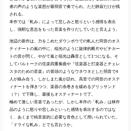
者の声のような楽想が最弱音で奏でられ、ただ静寂だけが残
される。
本作では「軋み」によって悲しみと怒りという感情を表出
し、強靭な意志をもった音楽を作りだしていたと言えよう。
池辺の新作は、力をこめたダウンボウでの軋んだ同音のオス
ティナートの嵐の中に、稲光のように旋律的断片やピチカー
トの音が閃く。やがて嵐と稲光は轟音として1つになる。そ
してバルトークの弦楽四重奏曲や『弦楽器と打楽器とチェレ
スタのための音楽』の冒頭のようなウネウネとした弱音で4
人が絡み合う。しかしまた嵐が訪れ、高音での同音のオステ
ィナートを弾きつつ、楽器の糸巻きを緩めるグリッサンド
（？）で下降し、最後もオスティナートで了。
極めて激しい音楽であったが、しかし本作の「軋み」は林作
品のように怒りや悲しみといった感情を表出するのではな
く、あくまで純音楽的に必要な音色として用いられていた。
「ドライな軋み」とでも言おうか。