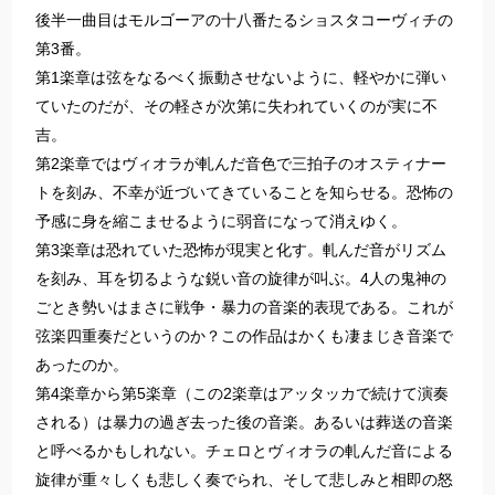
後半一曲目はモルゴーアの十八番たるショスタコーヴィチの
第3番。
第1楽章は弦をなるべく振動させないように、軽やかに弾い
ていたのだが、その軽さが次第に失われていくのが実に不
吉。
第2楽章ではヴィオラが軋んだ音色で三拍子のオスティナー
トを刻み、不幸が近づいてきていることを知らせる。恐怖の
予感に身を縮こませるように弱音になって消えゆく。
第3楽章は恐れていた恐怖が現実と化す。軋んだ音がリズム
を刻み、耳を切るような鋭い音の旋律が叫ぶ。4人の鬼神の
ごとき勢いはまさに戦争・暴力の音楽的表現である。これが
弦楽四重奏だというのか？この作品はかくも凄まじき音楽で
あったのか。
第4楽章から第5楽章（この2楽章はアッタッカで続けて演奏
される）は暴力の過ぎ去った後の音楽。あるいは葬送の音楽
と呼べるかもしれない。チェロとヴィオラの軋んだ音による
旋律が重々しくも悲しく奏でられ、そして悲しみと相即の怒