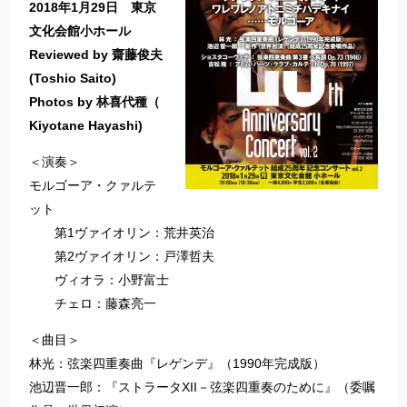
2018年1月29日 東京
文化会館小ホール
Reviewed by 齋藤俊夫
(Toshio Saito)
Photos by 林喜代種（
Kiyotane Hayashi)
＜演奏＞
モルゴーア・クァルテ
ット
第1ヴァイオリン：荒井英治
第2ヴァイオリン：戸澤哲夫
ヴィオラ：小野富士
チェロ：藤森亮一
＜曲目＞
林光：弦楽四重奏曲『レゲンデ』（1990年完成版）
池辺晋一郎：『ストラータXII－弦楽四重奏のために』（委嘱