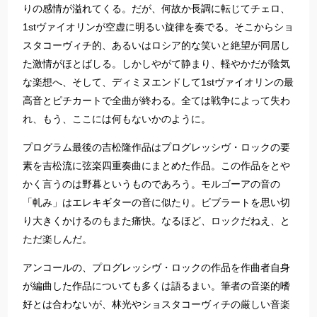
りの感情が溢れてくる。だが、何故か長調に転じてチェロ、
1stヴァイオリンが空虚に明るい旋律を奏でる。そこからショ
スタコーヴィチ的、あるいはロシア的な笑いと絶望が同居し
た激情がほとばしる。しかしやがて静まり、軽やかだが陰気
な楽想へ、そして、ディミヌエンドして1stヴァイオリンの最
高音とピチカートで全曲が終わる。全ては戦争によって失わ
れ、もう、ここには何もないかのように。
プログラム最後の吉松隆作品はプログレッシヴ・ロックの要
素を吉松流に弦楽四重奏曲にまとめた作品。この作品をとや
かく言うのは野暮というものであろう。モルゴーアの音の
「軋み」はエレキギターの音に似たり。ビブラートを思い切
り大きくかけるのもまた痛快。なるほど、ロックだねえ、と
ただ楽しんだ。
アンコールの、プログレッシヴ・ロックの作品を作曲者自身
が編曲した作品についても多くは語るまい。筆者の音楽的嗜
好とは合わないが、林光やショスタコーヴィチの厳しい音楽