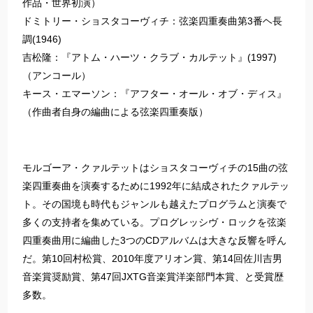
作品・世界初演）
ドミトリー・ショスタコーヴィチ：弦楽四重奏曲第3番ヘ長
調(1946)
吉松隆：『アトム・ハーツ・クラブ・カルテット』(1997)
（アンコール）
キース・エマーソン：『アフター・オール・オブ・ディス』
（作曲者自身の編曲による弦楽四重奏版）
モルゴーア・クァルテットはショスタコーヴィチの15曲の弦
楽四重奏曲を演奏するために1992年に結成されたクァルテッ
ト。その国境も時代もジャンルも越えたプログラムと演奏で
多くの支持者を集めている。プログレッシヴ・ロックを弦楽
四重奏曲用に編曲した3つのCDアルバムは大きな反響を呼ん
だ。第10回村松賞、2010年度アリオン賞、第14回佐川吉男
音楽賞奨励賞、第47回JXTG音楽賞洋楽部門本賞、と受賞歴
多数。