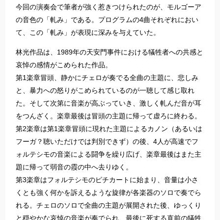
今回の演奏会で筆者が強く惹きつけられたのが、モルゴーア
の音色の「軋み」である。プログラムの4曲それぞれにおい
て、この「軋み」が表現に深みを与えていた。
林光作品は、1989年の天安門事件における犠牲者への共感と
哀悼の感情がこめられた作品。
第1楽章冒頭、静かにチェロが奏でる全曲の主題に、悲しみ
と、暴力への怒りがこめられているのが一聴して感じ取れ
た。そして次第に音楽が高ぶっていき、激しく軋んだ音が耳
をつんざく。楽章最後は冒頭の主題に帰って虚ろに終わる。
第2楽章は第1楽章冒頭に現れた主題によるカノン（あるいは
フーガ？聴いただけでは判別できず）の後、4人が高速でフ
ォルテシモの音楽による闘争を繰り広げ、楽章最後はまた主
題に帰って弱音の霞の中へ去りゆく。
第3楽章はフォルテシモのピチカートに始まり、音量は小さ
くとも強く何かを訴えるような旋律が各楽器のソロで奏でら
れる。チェロのソロで全曲の主題が展開された後、ゆっくり
と穏やかな哀悼の音楽が奏でられ、最後に死する直前の犠牲