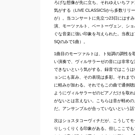
ろげな想像が先に立ち、それゆえいちファ
気がする（LIVE CLASSICSから多
が）。当コンサートに先立つ23日にはす
演、モーツァルト、ベートーヴェン、ショ
ぐな音楽に強い印象を与えられた。当夜は
SQのみで1曲）。
1曲目のモーツァルトは、ト短調の調性を
い演奏で、ヴィルサラーゼの音には非常な
できないという気がする。録音ではこうは
ョンにも富み、その表現は多彩。それまで
に軽みが加わる。それでもこの曲で通例聴
ようにヴィルサラーゼのピアノだけを取れ
がないとは言えない。こちらは音が軽めの
だ。アンサンブルが合っていないという話
次はショスタコーヴィチだが、こうしてモ
りしっくりくる印象がある。但しここでも