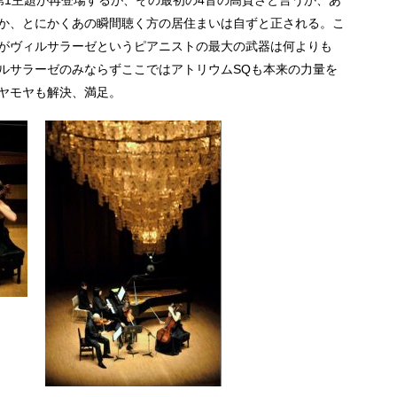
第1主題が再登場するが、その最初の4音の高貴さと言うか、あ
か、とにかくあの瞬間聴く方の居住まいは自ずと正される。こ
がヴィルサラーゼというピアニストの最大の武器は何よりも
ルサラーゼのみならずここではアトリウムSQも本来の力量を
ヤモヤも解決、満足。