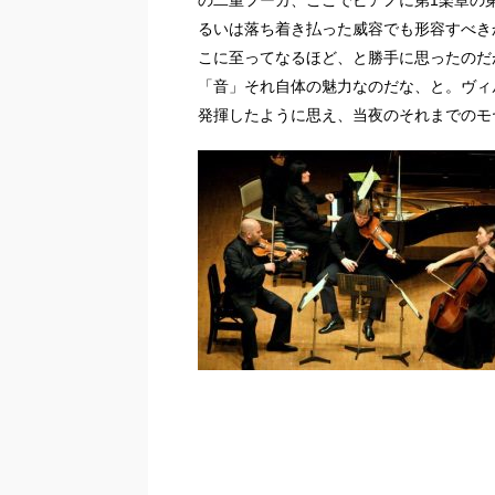
の二重フーガ、ここでピアノに第1楽章の
るいは落ち着き払った威容でも形容すべき
こに至ってなるほど、と勝手に思ったのだ
「音」それ自体の魅力なのだな、と。ヴィ
発揮したように思え、当夜のそれまでのモ