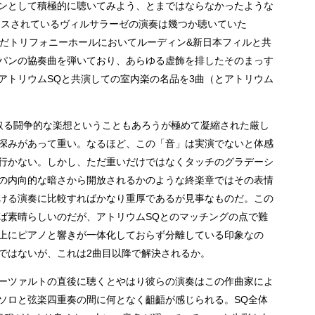
ンとして積極的に聴いてみよう、とまではならなかったような
数リリースされているヴィルサラーゼの演奏は幾つか聴いていた
みだトリフォニーホールにおいてルーディン&新日本フィルと共
パンの協奏曲を弾いており、あらゆる虚飾を排したそのまっす
アトリウムSQと共演しての室内楽の名品を3曲（とアトリウム
取る闘争的な楽想ということもあろうが極めて凝縮された厳し
深みがあって重い。なるほど、この「音」は実演でないと体感
行かない。しかし、ただ重いだけではなくタッチのグラデーシ
の内向的な暗さから開放されるかのような終楽章ではその表情
ける演奏に比較すればかなり重厚であるが見事なものだ。この
ば素晴らしいのだが、アトリウムSQとのマッチングの点で難
上にピアノと響きが一体化しておらず分離している印象なの
ではないが、これは2曲目以降で解決されるか。
ーツァルトの直後に聴くとやはり彼らの演奏はこの作曲家によ
ソロと弦楽四重奏の間に何となく齟齬が感じられる。SQ全体