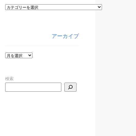
カ
テ
ゴ
リ
アーカイブ
ー
ア
ー
カ
検索
イ
ブ