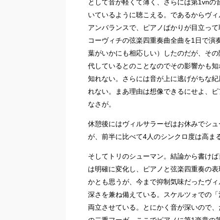
として音が軽くて薄く、さらには第1vnの
いているように聴こえる。であるからヴィ
アンバランスで、ピアノばかりが目立って
コーヴィチの弦楽四重奏曲全曲を1日で演
葉がいかにも相応しい）したのだが、その
代しているとのことなのでその影響かも知
知れない。さらには音が上に逃げがちな紀
れない。まあ理由は想像できるにせよ、ピ
なさが。
休憩後にはヴィルサラーゼはお休みでシュ
が、前半に比べて4人のシンクロ度は高ま
そしてトリのシューマン。結論から書けば
は明確に変化し、ピアノと弦楽四重奏の表
かとも思うが、今まで抑制気味だったヴィ
深さを兼ね備えている。スケルツォでの「
両立させている。とにかく音が深いので、