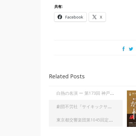
共有:
Facebook
X
Related Posts
白熱の名演 ー 第173回 神戸市室内管弦楽団定期演奏会 「からみあう情熱」| 大田美佐子
劇団不労社『サイキックサイファー』｜内野 儀
東京都交響楽団第1045回定期演奏会Aシリーズ｜齋藤俊夫