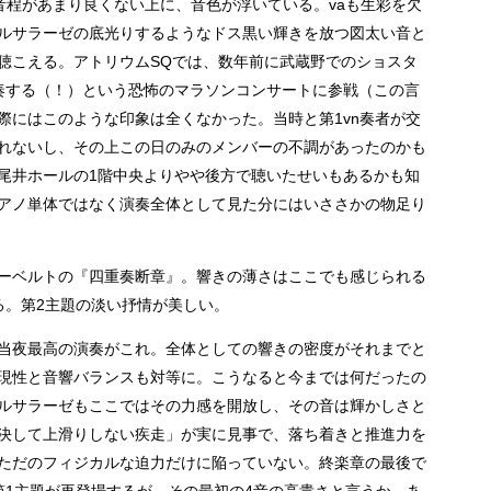
音程があまり良くない上に、音色が浮いている。vaも生彩を欠
ルサラーゼの底光りするようなドス黒い輝きを放つ図太い音と
聴こえる。アトリウムSQでは、数年前に武蔵野でのショスタ
奏する（！）という恐怖のマラソンコンサートに参戦（この言
際にはこのような印象は全くなかった。当時と第1vn奏者が交
れないし、その上この日のみのメンバーの不調があったのかも
尾井ホールの1階中央よりやや後方で聴いたせいもあるかも知
アノ単体ではなく演奏全体として見た分にはいささかの物足り
ーベルトの『四重奏断章』。響きの薄さはここでも感じられる
る。第2主題の淡い抒情が美しい。
当夜最高の演奏がこれ。全体としての響きの密度がそれまでと
現性と音響バランスも対等に。こうなると今までは何だったの
ルサラーゼもここではその力感を開放し、その音は輝かしさと
決して上滑りしない疾走」が実に見事で、落ち着きと推進力を
ただのフィジカルな迫力だけに陥っていない。終楽章の最後で