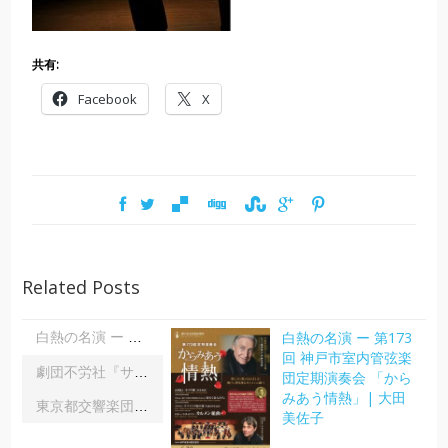
共有:
Facebook
X
Related Posts
白熱の名演 ー 第173
白熱の名演 ー 第173回 神戸市室内管弦楽団定期演奏会 「からみあう情熱」| 大田美佐子
回 神戸市室内管弦楽
劇団不労社『サイキックサイファー』｜内野 儀
団定期演奏会 「から
みあう情熱」| 大田
東京都交響楽団第1045回定期演奏会Aシリーズ｜齋藤俊夫
美佐子