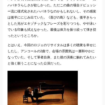
ハバネラらしさが欲しかった。ただこの曲の場合ドビュッシ
ー流に様式化されたハバネラなのかもしれないし、その感覚
は後半ににじみ出ていた。《喜びの島》なども、後半きらっ
とした光がエキゾチックなフレーズを彩りつつも、やや泳い
でいる印象も拭えなかった。最後は体力を振り絞って弾き切
ったというところか。
とはいえ、今回のロジェのリサイタルは多くの聴衆を幸せに
したし、アンコールの2曲で、会場の雰囲気は一層和やかに
なっていた。そして筆者自身、また彼の演奏に触れてみたい
と強く願うことになった公演だった。