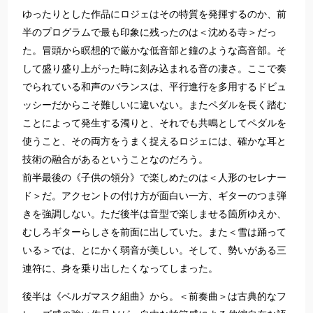
ゆったりとした作品にロジェはその特質を発揮するのか、前
半のプログラムで最も印象に残ったのは＜沈める寺＞だっ
た。冒頭から瞑想的で厳かな低音部と鐘のような高音部。そ
して盛り盛り上がった時に刻み込まれる音の凄さ。ここで奏
でられている和声のバランスは、平行進行を多用するドビュ
ッシーだからこそ難しいに違いない。またペダルを長く踏む
ことによって発生する濁りと、それでも共鳴としてペダルを
使うこと、その両方をうまく捉えるロジェには、確かな耳と
技術の融合があるということなのだろう。
前半最後の《子供の領分》で楽しめたのは＜人形のセレナー
ド＞だ。アクセントの付け方が面白い一方、ギターのつま弾
きを強調しない。ただ後半は音型で楽しませる箇所ゆえか、
むしろギターらしさを前面に出していた。また＜雪は踊って
いる＞では、とにかく弱音が美しい。そして、勢いがある三
連符に、身を乗り出したくなってしまった。
後半は《ベルガマスク組曲》から。＜前奏曲＞は古典的なフ