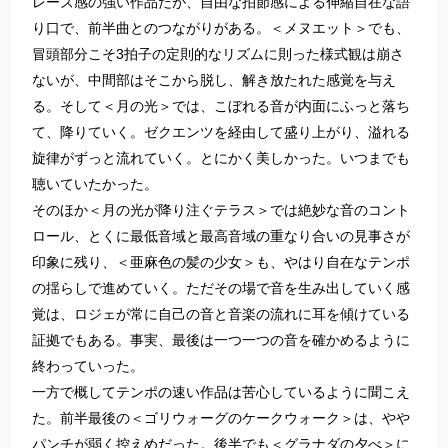
レーズ感の強い作品だが、自由な拍節感による伸縮自在な語
り口で、前半曲とのつながりがある。＜メヌエット＞でも、
冒頭部分こそ3拍子の定則的なリズムに則った様式観は崩さ
ないが、中間部はそこから脱し、解き放たれた感覚を与え
る。そして＜月の光＞では、こぼれる音が内面にふっと落ち
て、降りていく。ゼクエンツを経由して盛り上がり、溢れる
旋律がずっと流れていく。とにかく美しかった。いつまでも
聴いていたかった。
そのほか＜月の光が降り注ぐテラス＞では絶妙な音のコント
ロール、とくに最低音域と最高音域の重なり合いの見事さが
印象に残り、＜亜麻色の髪の少女＞も、やはり自在なテンポ
の揺らしで進めていく。ただその場で音を生み出していく感
覚は、ロジェが常に自己の音と音楽の流れに耳を傾けている
証拠でもある。事実、最後は一つ一つの音を確かめるように
終わっていった。
一方で概してテンポの速い作品は苦心しているように聞こえ
た。前半最後の＜ゴリウォーグのケークウォーク＞は、やや
パンチが弱く控えめだった。後半でも＜グラナダの夕べ＞に