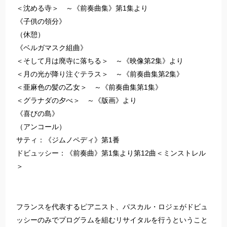
＜沈める寺＞ ～《前奏曲集》第1集より
《子供の領分》
（休憩）
《ベルガマスク組曲》
＜そして月は廃寺に落ちる＞ ～《映像第2集》より
＜月の光が降り注ぐテラス＞ ～《前奏曲集第2集》
＜亜麻色の髪の乙女＞ ～《前奏曲集第1集》
＜グラナダの夕べ＞ ～《版画》より
《喜びの島》
（アンコール）
サティ：《ジムノペディ》第1番
ドビュッシー：《前奏曲》第1集より第12曲＜ミンストレル
＞
フランスを代表するピアニスト、パスカル・ロジェがドビュ
ッシーのみでプログラムを組むリサイタルを行うということ