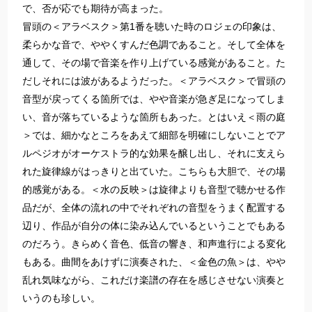
で、否が応でも期待が高まった。
冒頭の＜アラベスク＞第1番を聴いた時のロジェの印象は、
柔らかな音で、ややくすんだ色調であること。そして全体を
通して、その場で音楽を作り上げている感覚があること。た
だしそれには波があるようだった。＜アラベスク＞で冒頭の
音型が戻ってくる箇所では、やや音楽が急ぎ足になってしま
い、音が落ちているような箇所もあった。とはいえ＜雨の庭
＞では、細かなところをあえて細部を明確にしないことでア
ルペジオがオーケストラ的な効果を醸し出し、それに支えら
れた旋律線がはっきりと出ていた。こちらも大胆で、その場
的感覚がある。＜水の反映＞は旋律よりも音型で聴かせる作
品だが、全体の流れの中でそれぞれの音型をうまく配置する
辺り、作品が自分の体に染み込んでいるということでもある
のだろう。きらめく音色、低音の響き、和声進行による変化
もある。曲間をあけずに演奏された、＜金色の魚＞は、やや
乱れ気味ながら、これだけ楽譜の存在を感じさせない演奏と
いうのも珍しい。