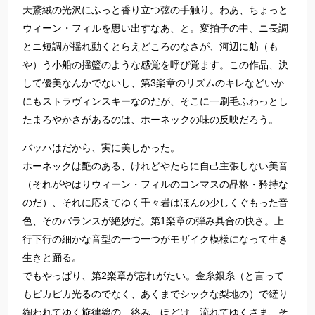
天鵞絨の光沢にふっと香り立つ弦の手触り。わあ、ちょっと
ウィーン・フィルを思い出すなあ、と。変拍子の中、ニ長調
とニ短調が揺れ動くとらえどころのなさが、河辺に舫（も
や）う小船の揺籃のような感覚を呼び覚ます。この作品、決
して優美なんかでないし、第3楽章のリズムのキレなどいか
にもストラヴィンスキーなのだが、そこに一刷毛ふわっとし
たまろやかさがあるのは、ホーネックの味の反映だろう。
バッハはだから、実に美しかった。
ホーネックは艶のある、けれどやたらに自己主張しない美音
（それがやはりウィーン・フィルのコンマスの品格・矜持な
のだ）、それに応えてゆく千々岩はほんの少しくぐもった音
色、そのバランスが絶妙だ。第1楽章の弾み具合の快さ。上
行下行の細かな音型の一つ一つがモザイク模様になって生き
生きと踊る。
でもやっぱり、第2楽章が忘れがたい。金糸銀糸（と言って
もピカピカ光るのでなく、あくまでシックな梨地の）で縒り
綯われてゆく旋律線の、絡み、ほどけ、流れてゆくさま、そ