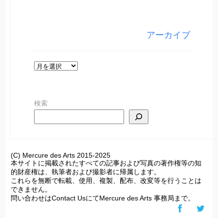
テ
ゴ
リ
アーカイブ
ー
ア
ー
カ
検索
イ
ブ
(C) Mercure des Arts 2015-2025
本サイトに掲載されたすべての記事および写真の著作権等の知
的財産権は、執筆者および撮影者に帰属します。
これらを無断で転載、使用、複製、配布、改変等を行うことは
できません。
問い合わせはContact UsにてMercure des Arts 事務局まで。