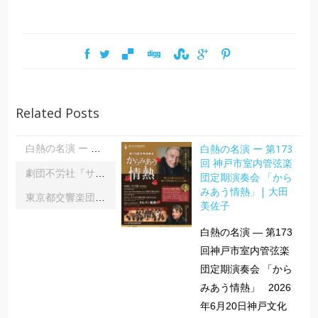
Related Posts
白熱の名演 ー 第173
白熱の名演 ー 第173回 神戸市室内管弦楽団定期演奏会 「からみあう情熱」| 大田美佐子
回 神戸市室内管弦楽
劇団不労社『サイキックサイファー』｜内野 儀
団定期演奏会 「から
みあう情熱」| 大田
東京都交響楽団第1045回定期演奏会Aシリーズ｜齋藤俊夫
美佐子
白熱の名演 ― 第173
回神戸市室内管弦楽
団定期演奏会 「から
みあう情熱」 2026
年6月20日神戸文化