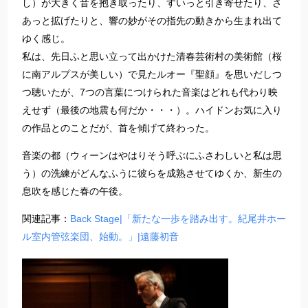
し）が大きく音を抱き取ったり、すいっと引き寄せたり、さ
あっと拡げたりと、響の妙がその指先の動きから生まれ出て
ゆく感じ。
私は、先日ふと思い立って出かけた清春芸術村の美術館（桜
に南アルプスが美しい）で見たルオー『聖顔』を思いだしつ
つ聴いたが、7つの言葉につけられた音楽はどれも代わり映
えせず（最後の地震も何だか・・・）。ハイドンお気に入り
の作品とのことだが、首を傾げて終わった。
音楽の都（ウィーンはやはりそう呼ぶにふさわしいと私は思
う）の洗練がどんなふうに彼らを成熟させてゆくか、新生の
息吹を感じた春の午後。
関連記事：
Back Stage|「新たな一歩を踏み出す。紀尾井ホー
ル室内管弦楽団、始動。」|遠藤初音