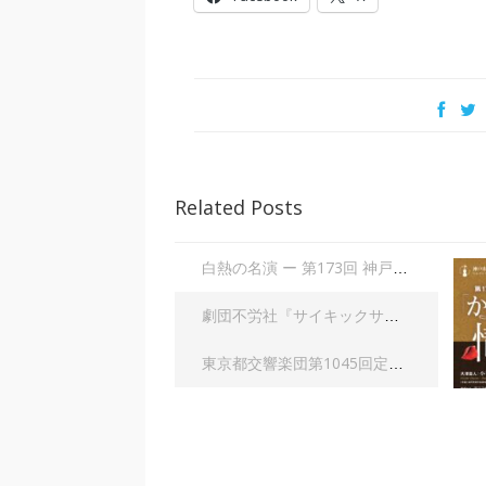
Related Posts
白熱の名演 ー 第173回 神戸市室内管弦楽団定期演奏会 「からみあう情熱」| 大田美佐子
劇団不労社『サイキックサイファー』｜内野 儀
東京都交響楽団第1045回定期演奏会Aシリーズ｜齋藤俊夫