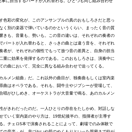
見事に担当するパートが入れ替わる。ひとつも同じ組み合わせ
す色彩の変化が、このアンサンブルの真のおもしろさだと思っ
なく別の楽器で弾いているのかというくらい、まったく音の質
響きも、音量も、勢いも。この音の違いは、それぞれの奏者の
でパートが入れ替わると、さっきの曲とは違う音を、それぞれ
奏者が、それぞれの個性でもって放つ音の差異と、自身の担当
二重に効果を発揮するのである。このおもしろさは、演奏中に
ての曲において、完全に異なる組み合わせで迫ってくる。
カルメン組曲」だ。これ以外の曲目が、独奏曲もしくは室内楽
原曲はオペラである。それも、闘牛士やジプシーが登場して、
合唱がひしめき、オーケストラが大音量で鳴る、あのカルメン
。
性がきわだったのだ。一人ひとりの存在をたしかめ、対話しな
せていく室内楽のやり方は、19世紀後半の、指揮者が主導す
る。チェロ5本で演奏されることによって、劇場でのみ体験で
ての音楽」が、息づかいや肌のぬくもりといった親密さで紡が