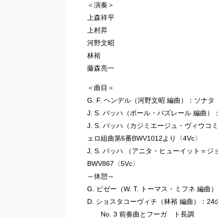
＜演奏＞
上森祥平
上村昇
河野文昭
林裕
藤森亮一
＜曲目＞
G. F. ヘンデル（河野文昭 編曲）：ソナタ ト
J. S. バッハ（ポール・バズレール 編曲
J. S. バッハ（カジミエージュ・ヴィウ
ェロ組曲第6番BWV1012より〈4Vc〉
J. S. バッハ （アニタ・ヒューイット
BWV867〈5Vc〉
～休憩～
G. ビゼー（W. T. トーマス・ミフネ 編
D. ショスタコーヴィチ（林裕 編曲）：24
No. 3 前奏曲とフーガ ト長調