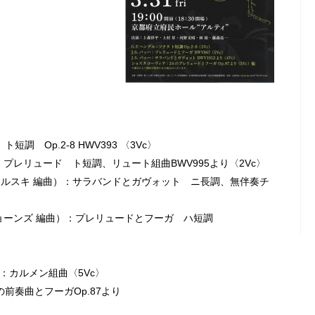
短調 Op.2-8 HWV393 〈3Vc〉
）：プレリュード ト短調、リュート組曲BWV995より〈2Vc〉
コミルスキ 編曲）：サラバンドとガヴォット ニ長調、無伴奏チ
＝ジョーンズ 編曲）：プレリュードとフーガ ハ短調
曲）：カルメン組曲〈5Vc〉
の前奏曲とフーガOp.87より