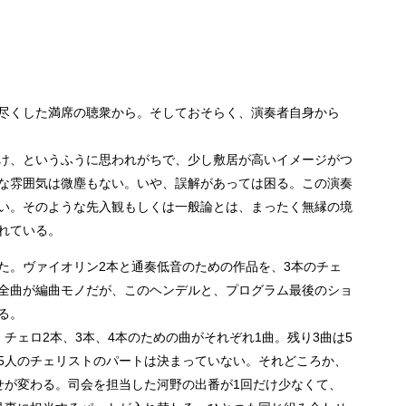
尽くした満席の聴衆から。そしておそらく、演奏者自身から
け、というふうに思われがちで、少し敷居が高いイメージがつ
な雰囲気は微塵もない。いや、誤解があっては困る。この演奏
い。そのような先入観もしくは一般論とは、まったく無縁の境
れている。
た。ヴァイオリン2本と通奏低音のための作品を、3本のチェ
全曲が編曲モノだが、このヘンデルと、プログラム最後のショ
る。
チェロ2本、3本、4本のための曲がそれぞれ1曲。残り3曲は5
5人のチェリストのパートは決まっていない。それどころか、
せが変わる。司会を担当した河野の出番が1回だけ少なくて、