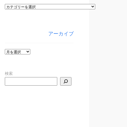
カ
テ
ゴ
リ
アーカイブ
ー
ア
ー
カ
検索
イ
ブ