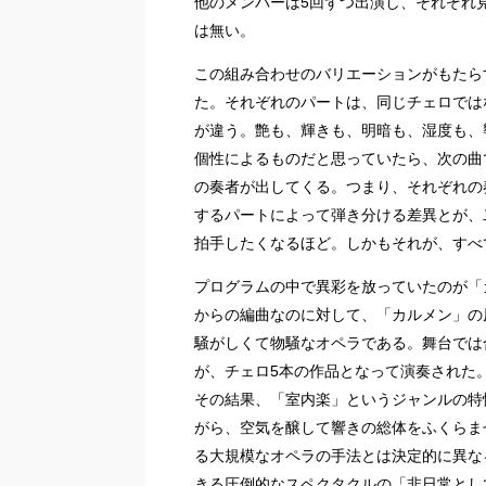
他のメンバーは5回ずつ出演し、それぞれ
は無い。
この組み合わせのバリエーションがもたら
た。それぞれのパートは、同じチェロでは
が違う。艶も、輝きも、明暗も、湿度も、
個性によるものだと思っていたら、次の曲
の奏者が出してくる。つまり、それぞれの
するパートによって弾き分ける差異とが、
拍手したくなるほど。しかもそれが、すべ
プログラムの中で異彩を放っていたのが「
からの編曲なのに対して、「カルメン」の
騒がしくて物騒なオペラである。舞台では
が、チェロ5本の作品となって演奏された
その結果、「室内楽」というジャンルの特
がら、空気を醸して響きの総体をふくらま
る大規模なオペラの手法とは決定的に異な
きる圧倒的なスペクタクルの「非日常とし