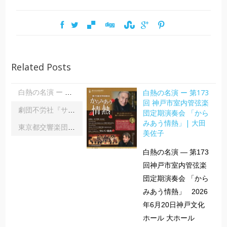
Related Posts
白熱の名演 ー 第173
白熱の名演 ー 第173回 神戸市室内管弦楽団定期演奏会 「からみあう情熱」| 大田美佐子
回 神戸市室内管弦楽
劇団不労社『サイキックサイファー』｜内野 儀
団定期演奏会 「から
みあう情熱」| 大田
東京都交響楽団第1045回定期演奏会Aシリーズ｜齋藤俊夫
美佐子
白熱の名演 ― 第173
回神戸市室内管弦楽
団定期演奏会 「から
みあう情熱」 2026
年6月20日神戸文化
ホール 大ホール