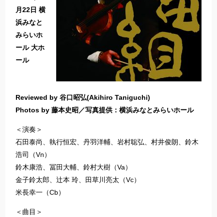
月
22
日
横
浜みなと
みらいホ
ール
大ホ
ール
Reviewed by
谷口昭弘
(Akihiro Taniguchi)
Photos by
藤本史昭
／写真提供：横浜みなとみらい
ホール
＜演奏＞
石田泰尚、執行恒宏、丹羽洋輔、岩村聡弘、村井俊朗、鈴木
浩司（Vn）
鈴木康浩、冨田大輔、鈴村大樹（Va）
金子鈴太郎、辻本 玲、田草川亮太（Vc）
米長幸一（Cb）
＜曲目＞