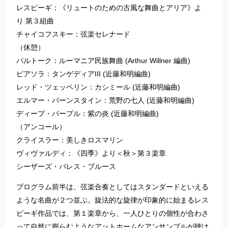
レスピーギ：《リュートのための古風な舞曲とアリア》よ
り 第３組曲
チャイコフスキー：弦楽セレナード
（休憩）
バルトーク：ルーマニア民族舞曲 (Arthur Willner 編曲)
ピアソラ：タンゲディアIII (近藤和明編曲)
レッド・ツェッペリン：カシミール (近藤和明編曲)
エルマー・バーンスタイン：荒野の七人 (近藤和明編曲)
ディープ・パープル：紫の炎 (近藤和明編曲)
（アンコール）
クライスラー：美しきロスマリン
ヴィヴァルディ：《四季》より＜秋＞第３楽章
シーザーズ・パレス・ブルース
プログラム前半は、弦楽合奏としてはスタンダードといえる
ような名曲が２つ並ぶ。旋法的な旋律が印象的に始まるレス
ピーギ作品では、第１楽章から、一人ひとりの個性が合わさ
って自然に膨らむようなアットホームなアンサンブルが聴け