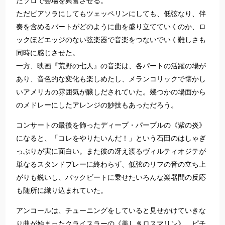
たソロで会場を興奮させる。
ただピアソラにしてもツェッペリンにしても、低弦なり、伴
奏を含めるパートがどのように曲を盛り立てていくのか、ロ
ックほどエッジのない弦楽器で音楽をつないでいく難しさも
同時に感じさせた。
一方、映画『荒野の七人』の音楽は、各パートの活躍の場が
あり、音色的な変化も楽しめたし、メランコリックで懐かし
いアメリカの雰囲気が醸しだされていた。幾つかの場面から
のメドレーにしたアレンジの妙技もあっただろう。
コンサートの最後を飾ったディープ・パープルの《紫の炎》
になると、「コレをやりたいんだ！」という石田のはしゃぎ
っぷりが実に面白い。また彼の冴え渡るヴィルティオジテが
単なるスタンドプレーに終わらず、低弦のリフの音の立ち上
がりも鋭いし、バックビートに乗せたいろんな楽器間の反応
も随所に織り込まれていた。
アンコールは、チューニングをしていると見せかけていきな
り曲が始まったクライスラーの《美しきロスマリン》、ピチ