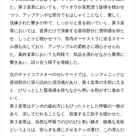
た。第２楽章においても、ヴィオラが哀愁漂う旋律を聴かせ
つつ、アップテンポな部分でもはしゃぐことなく、優しく、
洗練された響きの中で、しっかりと音を紡いでいく。第３楽
章においては、首席だけで演奏する冒頭部分に透明感を持た
せ、しっとりと聴かせつつ、室内オーケストラに迫るスケー
ル感も出しており、アンサンブルの柔軟さに感心させられ
た。最終楽章においても同様で、気品を漂わせながら重厚に
響きあい、語り合う様子を堪能した。
次のチャイコフスキーのセレナードでは、シンフォニックな
冒頭部分に張り詰めた清涼感があり、第１楽章の主部に入る
と、ぴりっとした緊張感を持ちながら勢いを削がずに進めて
いく。
第２楽章はテンポの緩め方にもぴったりとした呼吸の一致が
あり、決してだれることなく、前進する三拍子を聴かせた。
第３楽章は、自然な呼吸でのびのびと歌い継ぎ、鎮痛な哀歌
というよりは、安らぎを感じさせるテンポ運び。この澄んだ