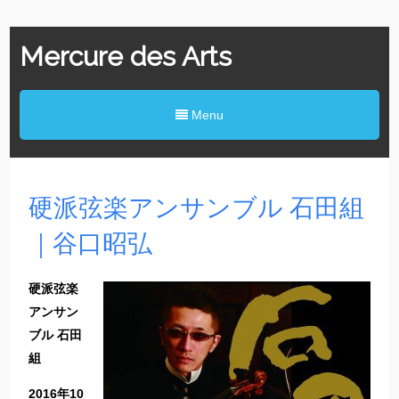
Mercure des Arts
Menu
硬派弦楽アンサンブル 石田組
｜谷口昭弘
硬派弦楽
アンサン
ブル
石田
組
2016
年
10