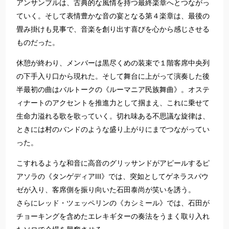
アンサンブルは、古典的な風情を持つ最終楽章へとつながっ
ていく。そして表情豊かな音の宴となる第４楽章は、最後の
畳み掛けも見事で、音楽を創り出す喜びを心から感じさせる
ものだった。
休憩が終わり、メンバーは黒尽くめの装束で１階客席中央列
の下手入り口から現れた。そして舞台に上がって演奏した後
半最初の曲はバルトークの《ルーマニア民族舞曲》。オステ
ィナートのアクセントを推進力として掴まえ、これに乗せて
生命力溢れる歌を歌っていく。切れ味ある不思議な旋律は、
ときには村のバンドのような盛り上がりにまでつながってい
った。
こすれるような和音に高音のグリッサンドがアピールするピ
アソラの《タンゲディアIII》では、突如としてゲネラスパウ
ゼが入り、客席側を振り向いた石田泰尚が笑いを誘う。
さらにレッド・ツェッペリンの《カシミール》では、石田が
チョーキングを含めたエレキギターの奏法をうまく取り入れ