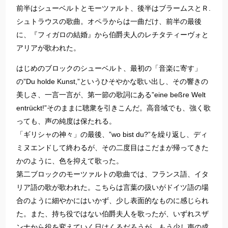
前半はシューベルトとモーツァルト、後半はブラームスとＲ.
シュトラウスの歌曲。オペラからは一曲だけ、前半の最後
に、『フィガロの結婚』から伯爵夫人のレチタティーヴォと
アリアが歌われた。
はじめのブロックのシューベルト、最初の「音楽に寄す」
の”Du holde Kunst,”というひそやかな歌い出し、その響きの
美しさ、一言一言が、第一節の歌詞にある”eine beßre Welt
entrückt!”そのままに聴衆を引きこんだ。高音域でも、強く歌
っても、声の純度は保たれる。
「ギリシャの神々」の最後、”wo bist du?”を繰り返し、ディ
ミヌエンドして終わるが、その二度目はこだまが帰ってきた
かのように、色を抑えて歌った。
第二ブロックのモーツァルトの歌曲では、フランス語、イタ
リア語の歌が歌われた。こちらは言葉の扱いがドイツ語の場
合のように細やかにはいかず、少し表面的なものに感じられ
た。また、持ち役ではない伯爵夫人を歌ったが、いずれスザ
ンナから役を変えていく日はくるだろうが、もう少し声の成