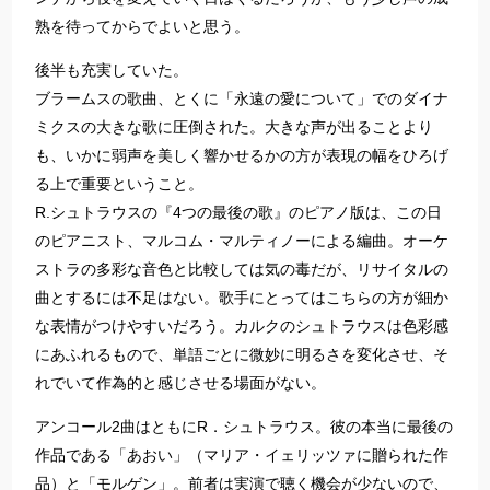
熟を待ってからでよいと思う。
後半も充実していた。
ブラームスの歌曲、とくに「永遠の愛について」でのダイナ
ミクスの大きな歌に圧倒された。大きな声が出ることより
も、いかに弱声を美しく響かせるかの方が表現の幅をひろげ
る上で重要ということ。
R.シュトラウスの『4つの最後の歌』のピアノ版は、この日
のピアニスト、マルコム・マルティノーによる編曲。オーケ
ストラの多彩な音色と比較しては気の毒だが、リサイタルの
曲とするには不足はない。歌手にとってはこちらの方が細か
な表情がつけやすいだろう。カルクのシュトラウスは色彩感
にあふれるもので、単語ごとに微妙に明るさを変化させ、そ
れでいて作為的と感じさせる場面がない。
アンコール2曲はともにR．シュトラウス。彼の本当に最後の
作品である「あおい」（マリア・イェリッツァに贈られた作
品）と「モルゲン」。前者は実演で聴く機会が少ないので、