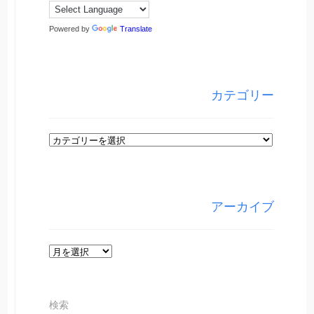
Powered by
Translate
カテゴリー
カ
テ
ゴ
リ
アーカイブ
ー
ア
ー
カ
検索
イ