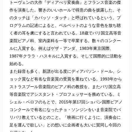
トーヴェンの大作『ディアべリ変奏曲』とフランス音楽の傑
作を演奏した。響きのいいホールで得意の曲を披露した。そ
のタッチは「カバッソ・タッチ」と呼ばれているという。プ
ログラムの記述によると、ベルベットのような音色を放ち聴
く者の耳を虜にすると言われている。18歳でパリ国立高等音
楽院ピアノ科、室内楽科を一等で卒業する。数々のコンクー
ルに入賞する。例えばゲザ・アンダ、1983年東京国際、
1987年クララ・ハスキルに入賞する。そして国際的に活動を
始める。
また録音も多く、新譜が出る度にディアパソン・ドール、シ
ョック賞など有名な音楽賞の受賞を重ねている。1993年から
ストラスブール音楽院のピアノ科の教授を、またパリ国立高
等音楽院でアシスタント・プロフェッサーを務めている。ミ
シェル・ベロフのもとで、2015年第17回ショパン国際ピアノ
コンクールで有名になったチョ・ソンジンをいま音楽院でバ
リバリ教えているとのこと。「映画に行くように、演奏会に
足を運んで欲しい」との想いに企画者も大いに賛同し今回の