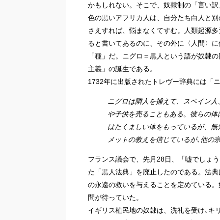
かもしれない。そこで、奴隷制の「言い訳
色の黒いアフリカ人は、自分たち白人と別
さえすれば、悩まなくてすむ。人類起源多
ると書いてあるのに、その外に〈人間〉に
「種」だ。ニグロ＝黒人という語が奴隷の
主義」の誕生である。
1732年に
出版されたトレヴー辞典には「
ニグロは隣人を捕えて、スペイン人
や子供を売ることもある。彼らの体
はたくましい体をもっているが、無
メットの教えを信じているが､他の
フランス議会で、先月28日、「嘘でしょう
た「黒人法典」を廃止したのである。法典
の永遠の救いを与えることを定めている。
問が待っていた。
イギリス植民地の奴隷は、洗礼を受け､キ