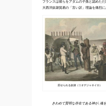
フランスは彼らをアダムの子孫と認めただ
大西洋奴隷貿易の「言い訳」理論を痛烈に
罰せられる奴隷（リオデジャネイロ）
きわめて賢明な存在である神が､魂