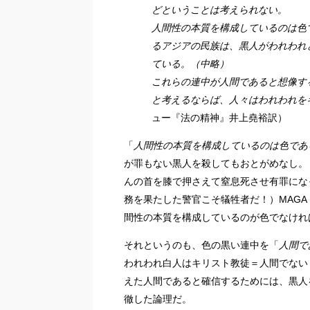
どということは考えられない。
人間性の本質を構成しているのは色
るアジアの民族は、黒人がわれわれ
ている。（中略）
これらの連中が人間であると想像す
と考えるならば、人々はわれわれを
ュー『法の精神』井上堯裕訳）
「
人間性の本質を構成しているのは色であ
が罪もない黒人を殺してもおとがめなし。
んの首を膝で押さえて窒息死させ有罪にな
務を果たした警官こそ犠牲者だ！）
MAGA
間性の本質を構成しているのが色でなけれ
それというのも、色の黒い連中を「
人間で
われわれ白人はキリスト教徒＝人間でない
えた人間であると確信するためには、黒人
徹した論理だ。