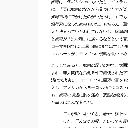
奴隷は古代ギリシャにもいたし、イスラム
に、「妻は奴隷のなかから見つけた方が楽
奴隷市場にでかけたのがいたっけ。）でも
銀行家になった奴隷もいた。もちろん、重
人と決まっていたわけではないし、家庭教
と奴隷が「別の種」に属するなどという妄
ローマ帝国では､上層市民にまで出世した
マムルークが、モンゴルの侵略を食い止め
こうしてみると、奴隷の歴史の中で、大西
まれ、非人間的な労働条件で酷使されたア
済は大成功し、ヨーロッパに巨万の富をも
入し、アメリカからヨーロッパに低コスト
も、奴隷の境遇に胸を痛め、残酷な経済シ
た黒人はこんな具合だ。
二人が町に近づくと、地面に寝そべ
った。黒人はその服、といっても青