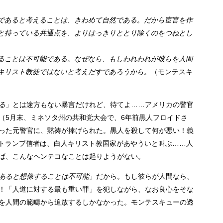
であると考えることは、きわめて自然である。だから宦官を作
と持っている共通点を、よりはっきりととり除くのをつねとし
ることは不可能である。なぜなら、もしわれわれが彼らを人間
キリスト教徒ではないと考えだすであろうから。
（モンテスキ
る
」とは途方もない暴言だけれど、待てよ……アメリカの警官
（5月末、ミネソタ州の共和党大会で、6年前黒人フロイドさ
った元警官に、黙祷が捧げられた。黒人を殺して何が悪い！義
トランプ信者は、白人キリスト教国家があやういと叫ぶ……人
ば、こんなヘンテコなことは起りようがない。
あると想像することは不可能
」だから。もし彼らが人間なら、
！「人道に対する最も重い罪」
を
犯しながら、なお良心をそな
を人間の範疇から追放するしかなかった。モンテスキューの透