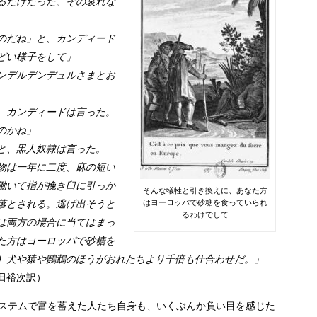
るだけだった。その哀れな
のだね」と、カンディード
どい様子をして」
ンデルデンデュルさまとお
、カンディードは言った。
のかね」
と、黒人奴隷は言った。
物は一年に二度、麻の短い
働いて指が挽き臼に引っか
そんな犠牲と引き換えに、あなた方
落とされる。逃げ出そうと
はヨーロッパで砂糖を食っていられ
るわけでして
は両方の場合に当てはまっ
た方はヨーロッパで砂糖を
）犬や猿や鸚鵡のほうがおれたちより千倍も仕合わせだ
。」
田裕次訳）
ステムで富を蓄えた人たち自身も、いくぶんか負い目を感じた