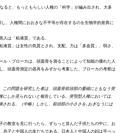
になると
、もっともらしい人種の「科学」が編み出され、大多
類し、人種間におおきな不平等が存在するのを生物学的差異に
黒人は「粘液質」である。
粘液質」は女性の気質とされ、支配、力は「多血質」、弱さ、
ール・ブローカは、頭蓋骨を測ることによって知能の優れた人
し、頭蓋骨測定の器具をみずから考案した。ブローカの考察は
。この問題を研究した者は、頭蓋骨前頭部の萎縮にともなう突
種にしか見られないと報告している。突顎型人種においては、
摘される。（中略）しかし、前頭部の小ささを､おぎなうには
子の教室を見に行ったら、ずらっと並んだ子供たちの中に、お
。息子と中国人の友だちである。日本人と中国人の顔は平べっ