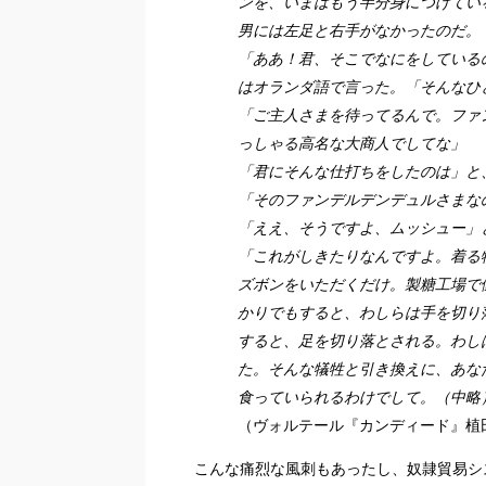
ンを、いまはもう半分身につけてい
男には左足と右手がなかったのだ。
「ああ！君、そこでなにをしている
はオランダ語で言った。「そんなひ
「ご主人さまを待ってるんで。ファ
っしゃる高名な大商人でしてな」
「君にそんな仕打ちをしたのは」と
「そのファンデルデンデュルさまな
「ええ、そうですよ、ムッシュー」
「これがしきたりなんですよ。着る
ズボンをいただくだけ。製糖工場で
かりでもすると、わしらは手を切り
すると、足を切り落とされる。わし
た。そんな犠牲と引き換えに、あな
食っていられるわけでして。（中略
（ヴォルテール
『カンディード』植
こんな痛烈な風刺もあったし、奴隷貿易シ