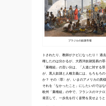
ブラジルの奴隷市場
トされたり、教師がクビになったり！ 過
権したのは分かるが、大西洋奴隷貿易の罪
「棄権組」の言い分は、「人道に対する罪
が、黒人奴隷と人種主義には、もろもろの
か？ その〈罪〉が、いまのアメリカの異
それを「なかったこと」にしたいのではな
欧州「棄権組」の中で、フランスのマクロ
発言して、一歩先を行く姿勢を見せようと