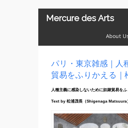
Mercure des Arts
About U
パリ・東京雑感｜人
貿易をふりかえる｜
人種主義に感染しないために奴隷貿易をふ
Text by 松浦茂長（Shigenaga Matsuur