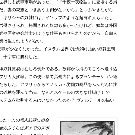
世界にも奴隷市場があった。（『千夜一夜物語』に登場する男
だ。妻の親族とつきあう面倒がないから」とつぶやきながら、
、ギリシャの奴隷には、イソップのような超有名人もいたし、
労働させられ、拷問された奴隷も多かったけれど、奴隷は外国
師や医者や会計士のような仕事もさせられたのだから、自由人
想は生まれようがない。
奴隷が少なくなかった。イスラム世界では戦争に強い奴隷王朝
、十字軍に勝利した。
洋奴隷貿易はむしろ例外である。故郷から海の向こうへ送り込
フリカ人奴隷。この使い捨て労働力によるプランテーション経
たらした。アフリカからアメリカへ労働力商品をふんだんに注
の砂糖を運んで売る、なんとスケールの大きな仕掛け！ で
ステムを批判する人はいなかったのか？ ヴォルテールの描い
った一人の黒人奴隷に出会
地のふくらはぎまでのズボ