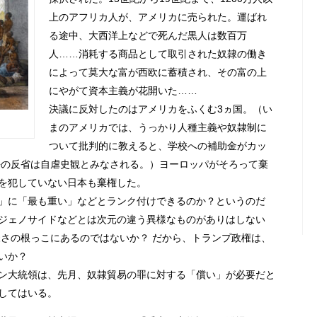
上のアフリカ人が、アメリカに売られた。運ばれ
る途中、大西洋上などで死んだ黒人は数百万
人……
消耗する商品として取引された奴隷の働き
によって莫大な富が西欧に蓄積され、その富の上
にやがて資本主義が花開いた……
決議に反対したのはアメリカをふくむ3ヵ国。（い
まのアメリカでは、うっかり人種主義や奴隷制に
ついて批判的に教えると、学校への補助金がカッ
去の反省は自虐史観とみなされる。）ヨーロッパがそろって棄
を犯していない日本も棄権した。
」に「最も重い」などとランク付けできるのか？というのだ
ジェノサイドなどとは次元の違う異様なものがありはしない
様さの根っこにあるのではないか？ だから、トランプ政権は、
いか？
ン大統領は、先月、奴隷貿易の罪に対する「償い」が必要だと
してはいる。