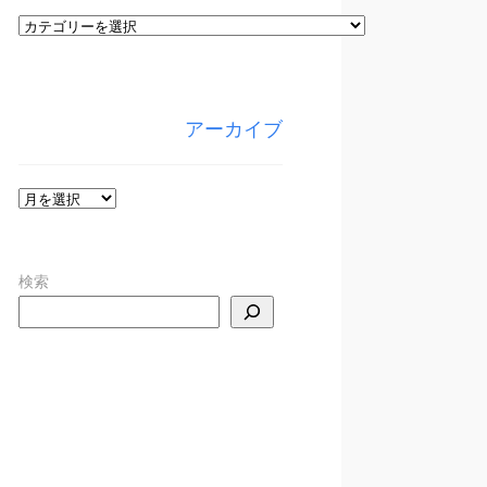
カ
テ
ゴ
リ
アーカイブ
ー
ア
ー
カ
検索
イ
ブ