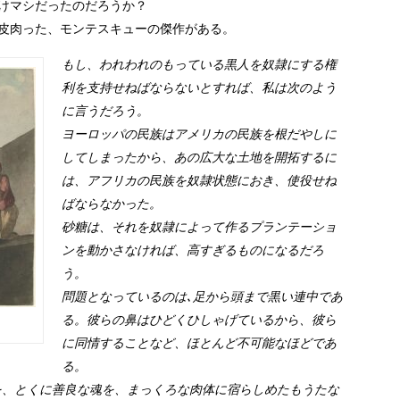
けマシだったのだろうか？
皮肉った、モンテスキューの傑作がある。
もし、われわれのもっている黒人を奴隷にする権
利を支持せねばならないとすれば、私は次のよう
に言うだろう。
ヨーロッパの民族はアメリカの民族を根だやしに
してしまったから、あの広大な土地を開拓するに
は、アフリカの民族を奴隷状態におき、使役せね
ばならなかった。
砂糖は、それを奴隷によって作るプランテーショ
ンを動かさなければ、高すぎるものになるだろ
う。
問題となっているのは､足から頭まで黒い連中であ
る。彼らの鼻はひどくひしゃげているから、彼ら
に同情することなど、ほとんど不可能なほどであ
る。
を、とくに善良な魂を、まっくろな肉体に宿らしめたもうたな