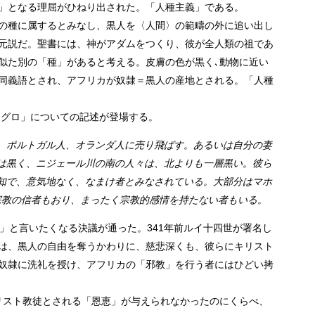
」となる理屈がひねり出された。「人種主義」である。
の種に属するとみなし、黒人を〈人間〉の範疇の外に追い出し
元説だ。聖書には、神がアダムをつくり、彼が全人類の祖であ
似た別の「種」があると考える。皮膚の色が黒く､動物に近い
同義語とされ、アフリカが奴隷＝黒人の産地とされる。「人種
ニグロ」についての記述が登場する。
、ポルトガル人、オランダ人に売り飛ばす。あるいは自分の妻
は黒く、ニジェール川の南の人々は、北よりも一層黒い。彼ら
知で、意気地なく、なまけ者とみなされている。大部分はマホ
宗教の信者もおり、まったく宗教的感情を持たない者もいる。
」と言いたくなる決議が通った。341年前ルイ十四世が署名し
は、黒人の自由を奪うかわりに、慈悲深くも、彼らにキリスト
奴隷に洗礼を授け、アフリカの「邪教」を行う者にはひどい拷
リスト教徒とされる「恩恵」が与えられなかったのにくらべ、