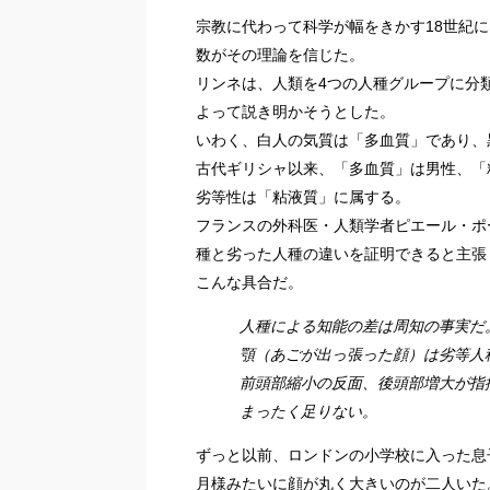
宗教に代わって科学が幅をきかす
18世紀
数がその理論を信じた。
リンネは、人類を4つの人種グループに分
よって説き明かそうとした。
いわく、白人の気質は「多血質」であり、
古代ギリシャ以来、「多血質」は男性、「
劣等性は「粘液質」に属する。
フランスの外科医・人類学者ピエール・ポ
種と劣った人種の違いを証明できると主張
こんな具合だ。
人種による知能の差は周知の事実だ
顎（あごが出っ張った顔）は劣等人
前頭部縮小の反面、後頭部増大が指
まったく足りない。
ずっと以前、ロンドンの小学校に入った息
月様みたいに顔が丸く大きいのが二人いた