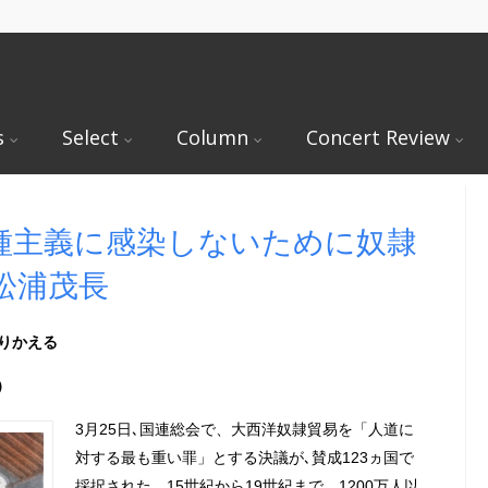
s
Select
Column
Concert Review
種主義に感染しないために奴隷
松浦茂長
りかえる
a）
3月25日､国連総会で、大西洋奴隷貿易を「人道に
対する最も重い罪」とする決議が
､賛成123ヵ国で
採択された。
15世紀から19世紀まで、1200万人以