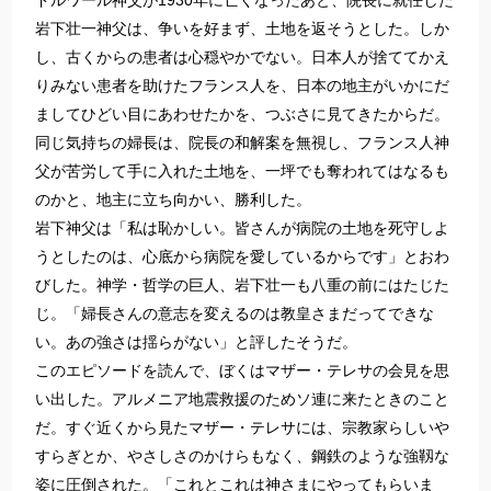
ドルワール神父が1930年に亡くなったあと、院長に就任した
岩下壮一神父は、争いを好まず、土地を返そうとした。しか
し、古くからの患者は心穏やかでない。日本人が捨ててかえ
りみない患者を助けたフランス人を、日本の地主がいかにだ
ましてひどい目にあわせたかを、つぶさに見てきたからだ。
同じ気持ちの婦長は、院長の和解案を無視し、フランス人神
父が苦労して手に入れた土地を、一坪でも奪われてはなるも
のかと、地主に立ち向かい、勝利した。
岩下神父は「私は恥かしい。皆さんが病院の土地を死守しよ
うとしたのは、心底から病院を愛しているからです」とおわ
びした。神学・哲学の巨人、岩下壮一も八重の前にはたじた
じ。「婦長さんの意志を変えるのは教皇さまだってできな
い。あの強さは揺らがない」と評したそうだ。
このエピソードを読んで、ぼくはマザー・テレサの会見を思
い出した。アルメニア地震救援のためソ連に来たときのこと
だ。すぐ近くから見たマザー・テレサには、宗教家らしいや
すらぎとか、やさしさのかけらもなく、鋼鉄のような強靱な
姿に圧倒された。「これとこれは神さまにやってもらいま