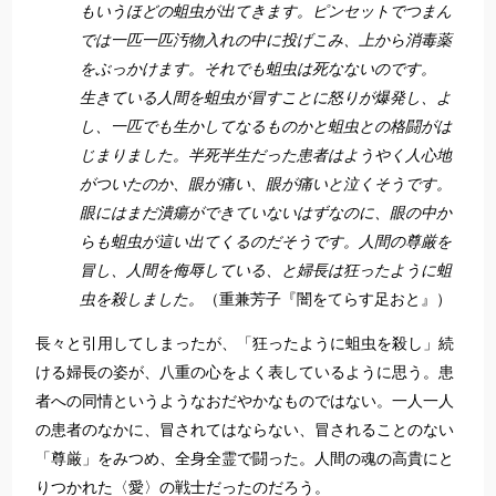
もいうほどの蛆虫が出てきます。ピンセットでつまん
では一匹一匹汚物入れの中に投げこみ、上から消毒薬
をぶっかけます。それでも蛆虫は死なないのです。
生きている人間を蛆虫が冒すことに怒りが爆発し、よ
し、一匹でも生かしてなるものかと蛆虫との格闘がは
じまりました。半死半生だった患者はようやく人心地
がついたのか、眼が痛い、眼が痛いと泣くそうです。
眼にはまだ潰瘍ができていないはずなのに、眼の中か
らも蛆虫が這い出てくるのだそうです。人間の尊厳を
冒し、人間を侮辱している、と婦長は狂ったように蛆
虫を殺しました。
（重兼芳子『闇をてらす足おと』）
長々と引用してしまったが、「狂ったように蛆虫を殺し」続
ける婦長の姿が、八重の心をよく表しているように思う。患
者への同情というようなおだやかなものではない。一人一人
の患者のなかに、冒されてはならない、冒されることのない
「尊厳」をみつめ、全身全霊で闘った。人間の魂の高貴にと
りつかれた〈愛〉の戦士だったのだろう。