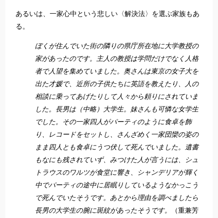
あるいは、一家心中という悲しい〈解決法〉を選ぶ家族もあ
る。
ぼくが住んでいた街の隣りの県庁所在地に大学教授の
家があったのです。主人の教授は学問だけでなく人格
者で人望を集めていました。奥さんは東京の女子大を
出た才媛で、近所の子供たちに英語を教えたり、人の
相談に乗ってあげたりして人々から頼りにされていま
した。長男は（中略）大学生。妹さんも可憐な女学生
でした。その一家四人がパーティのように食卓を飾
り、レコードをセットし、さんざめく一家団欒の姿の
まま四人とも食卓にうつ伏して死んでいました。遺書
もなにも残されていず、みつけた人が言うには、シュ
トラウスのワルツが食堂に響き、シャンデリアが輝く
中でパーティの途中に居眠りしているようなかっこう
で死んでいたそうです。あとから理由を調べましたら
長男の大学生の腕に斑紋があったそうです。
（重兼芳