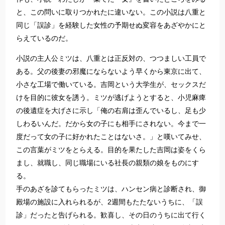
と、この問いに取りつかれたに違いない。この小説は八重と
同じ「誤診」を経験した女性の予期せぬ変容をあざやかにと
らえているのだ。
小説の主人公ミツは、八重とは正反対の、つつましい工員で
ある。父の後妻の邪魔にならないよう早くから東京に出て、
小さな工場で働いている。吉岡という大学生が、セックスだ
けを目的に彼女を誘う。ミツが逃げようとすると、小児麻痺
の後遺症を大げさに示し「俺の右肩は歪んでいるし、足も少
しわるいんだ。だから女の子にも相手にされない。今まで一
度だって女の子に好かれたことはないさ。」と嘆いてみせ、
この言葉がミツをとらえる。目的を果たした吉岡は姿をくら
まし、就職し、同じ職場にいる社長の親類の娘をものにす
る。
手のあざを診てもらったミツは、ハンセン病と診断され、御
殿場の施設に入れられるが、2週間もたたないうちに、「誤
診」だったと告げられる。歓喜し、その日のうちに出て行く