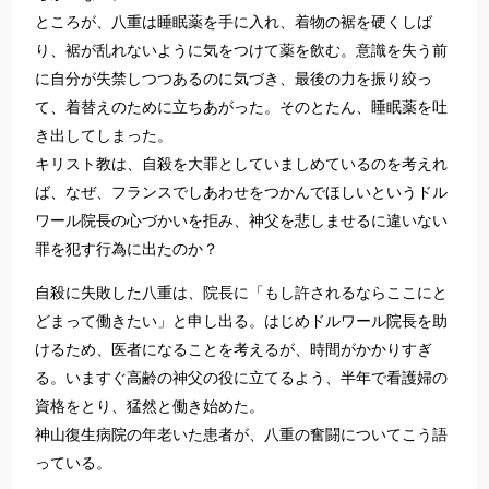
ところが、八重は睡眠薬を手に入れ、着物の裾を硬くしば
り、裾が乱れないように気をつけて薬を飲む。意識を失う前
に自分が失禁しつつあるのに気づき、最後の力を振り絞っ
て、着替えのために立ちあがった。そのとたん、睡眠薬を吐
き出してしまった。
キリスト教は、自殺を大罪としていましめているのを考えれ
ば、なぜ、フランスでしあわせをつかんでほしいというドル
ワール院長の心づかいを拒み、神父を悲しませるに違いない
罪を犯す行為に出たのか？
自殺に失敗した八重は、院長に「もし許されるならここにと
どまって働きたい」と申し出る。はじめドルワール院長を助
けるため、医者になることを考えるが、時間がかかりすぎ
る。いますぐ高齢の神父の役に立てるよう、半年で看護婦の
資格をとり、猛然と働き始めた。
神山復生病院の年老いた患者が、八重の奮闘についてこう語
っている。