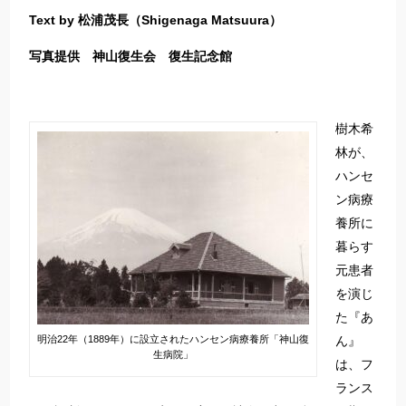
Text by 松浦茂長（Shigenaga Matsuura）
写真提供
神山復生会 復生記念館
樹木希
林が、
ハンセ
ン病療
養所に
暮らす
元患者
を演じ
た『あ
明治22年（1889年）に設立されたハンセン病療養所「神山復
ん』
生病院」
は、フ
ランス