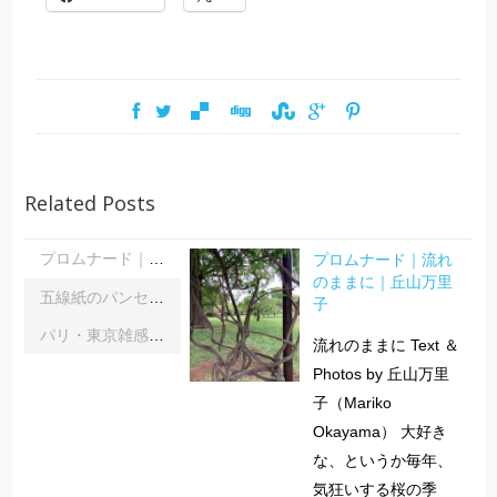
Related Posts
プロムナード｜流れ
プロムナード｜流れのままに｜丘山万里子
のままに｜丘山万里
五線紙のパンセ｜《レインボーサーペント》《夜の霧》｜浦部雪
子
パリ・東京雑感｜忘れられた「音楽の力」に脳科学の助け船 ｜松浦茂長
流れのままに Text ＆
Photos by 丘山万里
子（Mariko
Okayama） 大好き
な、というか毎年、
気狂いする桜の季