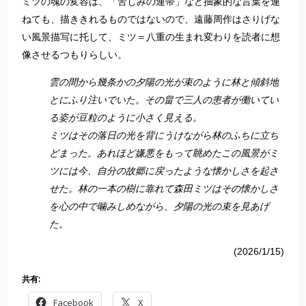
ミツの魂の変容は、「苦しみの連帯」など抽象的な言葉を連
ねても、描ききれるものではないので、遠藤周作はさりげな
い風景描写に托して、ミツ＝八重の生まれ変わりを読者に想
像させるつもりらしい。
雲の間から幾条かの夕陽の光が束のように林と傾斜地
とにふり注いでいた。その畠で三人の患者が働いてい
る姿が豆粒のように小さく見える。
ミツはその落日の光を背にうけながら林のふちに立ち
どまった。あれほど嫌悪をもって眺めたこの風景がミ
ツには今、自分の故郷に戻ったような懐かしさを起さ
せた。林の一本の樹に靠れて森田ミツはその懐かしさ
を心の中で噛みしめながら、夕陽の光の束を見あげ
た。
(2026/1/15)
共有:
Facebook
X