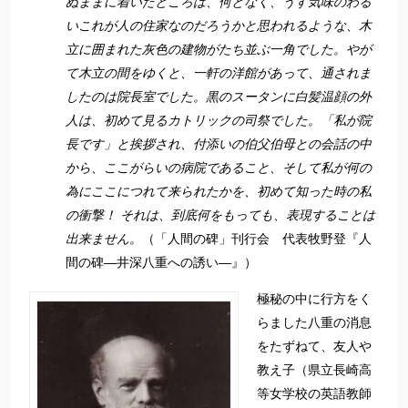
ぬままに着いたところは、何となく、うす気味のわる
いこれが人の住家なのだろうかと思われるような、木
立に囲まれた灰色の建物がたち並ぶ一角でした。やが
て木立の間をゆくと、一軒の洋館があって、通されま
したのは院長室でした。黒のスータンに白髪温顔の外
人は、初めて見るカトリックの司祭でした。「私が院
長です」と挨拶され、付添いの伯父伯母との会話の中
から、ここがらいの病院であること、そして私が何の
為にここにつれて来られたかを、初めて知った時の私
の衝撃！ それは、到底何をもっても、表現することは
出来ません。
（「人間の碑」刊行会 代表牧野登『人
間の碑―井深八重への誘い―』）
極秘の中に行方をく
らました八重の消息
をたずねて、友人や
教え子（県立長崎高
等女学校の英語教師