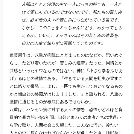
人間はたとえ沙漠の中で一人ぼっちの時でも、一人だ
けで苦しんでいるのではないのです。私たちの苦しみ
は、必ず他の人々の苦しみにつながっている筈です。
しかし、このことをミッちゃんにどう、わかってもら
えるか。いいえ、ミッちゃんはその苦しみの連帯を、
自分の人生で知らずに実践していたのです。
遠藤周作は、八重が病院にとどまったのはなぜか、思いめぐ
らし、たどり着いたのが「苦しみの連帯」だった。同情とか
共感といったヤワなものではない。神に「小さな拳をふりあ
げ」るほどの激情である。「生きている人間を蛆虫が冒すこ
とに怒りが爆発し、よし、一匹でも生かしておいてなるもの
かと蛆虫との格闘がはじまりました。」と語られる、八重の
激情に通じるものが根底にあるではないか。
八重は、ハンセン病に対する人々の憎悪、恐怖がどれほど盲
目的で暴力的かを3年間、自分とまわりの患者たちの境遇か
ら学び取り、人間社会に失望した。こんなに汚い、冷たい
人々の中に戻らなければならないと想像したとき、睡眠薬に