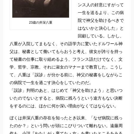
ンス人の好意にすがって
一生を送るより、この病
院で神父を助けるべきで
23歳の井深八重
はないかと決心した」と
回顧している。しかし、
八重が入院してまもなく、その語学力に驚いたドルワール神
父は、秘書として働いてもらおうと考え、彼女が誇りを持っ
て秘書の仕事に取り組めるよう、フランス語だけでなく、文
学、哲学、宗教、それに淑女のマナーまで教育した。こうし
て、八重は「誤診」が分かる前に、神父の秘書をしながらこ
の病院で一生を過ごす決心をしていたのだ。
「誤診」判明のあと、はじめて「神父を助けよう」と思いつ
いたのでないとすると、病院に残ろうという途方もない決断
をするのには、ほかに何か深い理由がなくてはならない。
ぼくは井深八重の存在を知ったとき以来、「なぜ病院に残っ
たのか？」という問いが頭にこびりついて離れない。遠藤周
作も、小説『わたしが・棄てた・女』を書いたところをみる