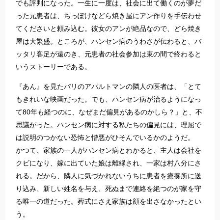
でも評判になった。一生に一度は、社会に出て働くのが夢だ
った元患者は、ちっぽけなどら焼き屋にアン作りを手伝わせ
てくださいと頼み込む。彼女のアンが絶品なので、どら焼き
屋は大繁盛。ところが、ハンセン病のうわさが伝わると、バ
ッタリ客足が遠のき、元患者の社会参加は束の間で終わると
いうストーリーである。
『あん』を見たパリのアパルトマンの隣人の医者は、「とて
もきれいな映画だった。でも、ハンセン病が治るようになっ
て80年も経つのに、なぜまだ偏見があるのかしら？」と、不
思議がった。ハンセン病に対する私たちの偏見には、理屈で
は説明のつかない恐怖と憎悪がひそんでいるかのようだ。
かつて、家族の一人がハンセン病とわかると、主人は会社を
クビになり、嫁に出ていた娘は離縁され、一家は村八分にさ
れる。だから、隣人に気づかれないうちに患者を療養所に送
り込み、新しい姓名を与え、死ぬまで連絡を絶つのが家を守
る唯一の道だった。葬式にさえ家族は顔を出さなかったとい
う。