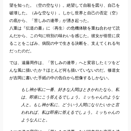
望を知った。（空の空なり）。絶望して自殺を図り、自己を
破壊した。（みな空なり）。しかし世界と自己の否定（空）
の底から、「苦しみの連帯」が湧き起った。
八重は『伝道の書』に〈再生〉の危機体験を重ね合わせて読
んだから、この句に特別の味わいを感じた。彼女が俗世に戻
ることをこばみ、病院の中で生きる決断を、支えてくれる句
だったのだ。
では、遠藤周作は、「苦しみの連帯」へと変容したミツをど
んな風に描いたか？ほとんど何も描いていないのだ。修道女
が吉岡に書いた手紙の中の告白から想像するしかない。
もし神が私に一番、好きな人間はときかれたなら、私
は、即座にこう答えるでしょう。ミッちゃんのような
人と。もし神が私に、どういう人間になりたいかと言
われれば、私は即座に答えるでしょう。ミッちゃんの
ような人にと。