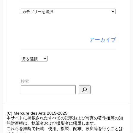
カ
テ
ゴ
リ
アーカイブ
ー
ア
ー
カ
検索
イ
ブ
(C) Mercure des Arts 2015-2025
本サイトに掲載されたすべての記事および写真の著作権等の知
的財産権は、執筆者および撮影者に帰属します。
これらを無断で転載、使用、複製、配布、改変等を行うことは