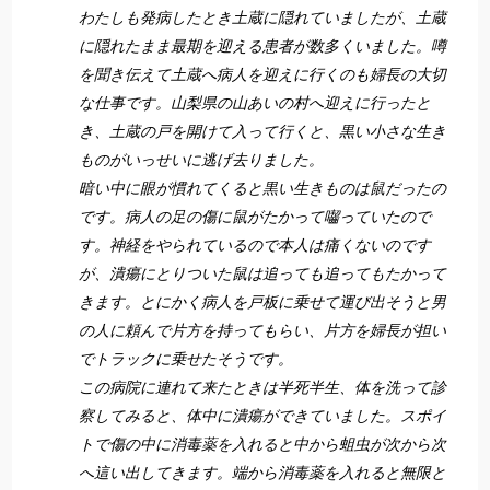
わたしも発病したとき土蔵に隠れていましたが、土蔵
に隠れたまま最期を迎える患者が数多くいました。噂
を聞き伝えて土蔵へ病人を迎えに行くのも婦長の大切
な仕事です。山梨県の山あいの村へ迎えに行ったと
き、土蔵の戸を開けて入って行くと、黒い小さな生き
ものがいっせいに逃げ去りました。
暗い中に眼が慣れてくると黒い生きものは鼠だったの
です。病人の足の傷に鼠がたかって囓っていたので
す。神経をやられているので本人は痛くないのです
が、潰瘍にとりついた鼠は追っても追ってもたかって
きます。とにかく病人を戸板に乗せて運び出そうと男
の人に頼んで片方を持ってもらい、片方を婦長が担い
でトラックに乗せたそうです。
この病院に連れて来たときは半死半生、体を洗って診
察してみると、体中に潰瘍ができていました。スポイ
トで傷の中に消毒薬を入れると中から蛆虫が次から次
へ這い出してきます。端から消毒薬を入れると無限と