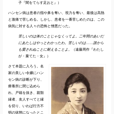
子『闇をてらす足おと』）
ハンセン病は患者の指や鼻を奪い、視力を奪い、最後は高熱
と激痛で苦しめる。しかし、患者を一番苦しめたのは、この
病気に対する人々の恐怖と憎悪だった。
苦しいのは体のことじゃなくってよ。二年間のあいだ
にあたしはやっとわかったわ。苦しいのは……誰から
も愛されぬことに耐えることよ。
（遠藤周作『わたし
が・棄てた・女』）
さて本題に入ろう。名
家の美しい令嬢にハン
セン病の診断が下り、
療養所に閉じ込めら
れ、戸籍を抜き、親類
縁者、友人すべてと縁
を切り、いわば行方不
明の状態になったとこ