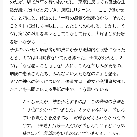
のだが、駅で列車を待つあいだに、東京に戻っても孤独な生
活が続くだけだと気づき、病院にUターン。「ここで働かせ
て」と頼むと、修道女に「一時の感傷や出来心から、そんな
ことを口に出しちゃ駄目よ」とたしなめられる。しかし、ミ
ツは病院の雑用を喜々としてこなして行く。大好きな流行歌
を歌いながら……。
子供のハンセン病患者が肺炎にかかり絶望的な状態になった
とき、ミツは3日間寝ないで付き添った。子供が死ぬと、ミ
ツは「なぜ悪いこともしない人に、こんな苦しみがあるの。
病院の患者さんたち、みんないい人たちなのに」と怒る。
ミツの神への怒りについて、修道女は、彼女が交通事故死し
たことを吉岡に伝える手紙の中で、こう書いている。
ミッちゃんが、神を否定するのは、この苦悩の意味と
いう点にかかっていました。ミッちゃんには、苦しん
でいる者たちを見るのが、何時も耐えられなかったの
です。（中略）自分一人だけが苦しんでいるという気
持ちほど、希望のないものはございません。しかし、