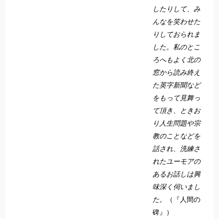
したりして、み
んなを笑わせた
りしておられま
した。私のとこ
ろへもよく北の
窓から読み終え
た英字新聞など
をもって見舞っ
て頂き、ときお
り人生問題や宗
教のことなどを
話され、洗練さ
れたユーモアの
あるお話しは興
味深く伺いまし
た。
（『人間の
碑』）