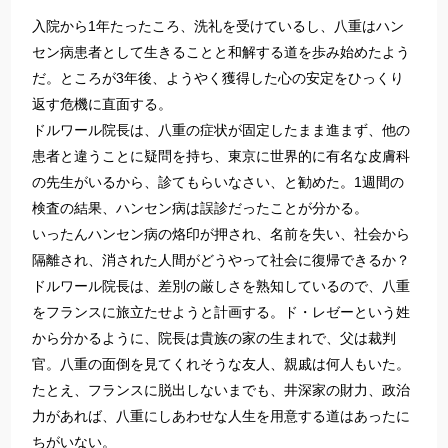
入院から1年たったころ、洗礼を受けているし、八重はハン
セン病患者として生きることと和解する道を歩み始めたよう
だ。ところが3年後、ようやく獲得した心の安定をひっくり
返す危機に直面する。
ドルワール院長は、八重の症状が固定したまま進まず、他の
患者と違うことに疑問を持ち、東京に世界的に有名な皮膚科
の先生がいるから、診てもらいなさい、と勧めた。1週間の
検査の結果、ハンセン病は誤診だったことが分かる。
いったんハンセン病の烙印が押され、名前を失い、社会から
隔離され、消された人間がどうやって社会に復帰できるか？
ドルワール院長は、差別の厳しさを熟知しているので、八重
をフランスに旅立たせようと計画する。ド・レゼーという姓
から分かるように、院長は貴族の家の生まれで、父は裁判
官。八重の面倒を見てくれそうな友人、親戚は何人もいた。
たとえ、フランスに脱出しないまでも、井深家の財力、政治
力があれば、八重にしあわせな人生を用意する道はあったに
ちがいない。