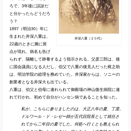
ろで、3年後に誤診だ
と分かったらどうだろ
う？
1897（明治30）年に
生まれた井深八重は、
井深八重（２０代）
22歳のときに腕に斑
点が現れ、病名も告げ
られず、隔離して静養するよう指示される。父彦三郎は、後
に国会議員になる人だし、伯父で八重の後見人だった梶之助
は、明治学院の総理を務めていた。井深家からは、ソニーの
創業者となる井深大も出ている。
八重は、伯父と伯母に連れられて御殿場の神山復生病院に連
れて行かれ、初めて自分がハンセン病であることを知った。
私が、こちらに参りましたのは、大正八年の夏、丁度､
ドルワール・ド・レゼー師が五代目院長として就任さ
れてから二年目の夏でした。何処へ行くとも教えられ