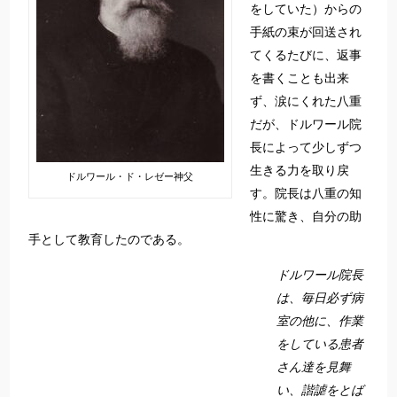
をしていた）からの
手紙の束が回送され
てくるたびに、返事
を書くことも出来
ず、涙にくれた八重
だが、ドルワール院
長によって少しずつ
生きる力を取り戻
ドルワール・ド・レゼー神父
す。院長は八重の知
性に驚き、自分の助
手として教育したのである。
ドルワール院長
は、毎日必ず病
室の他に、作業
をしている患者
さん達を見舞
い、諧謔をとば