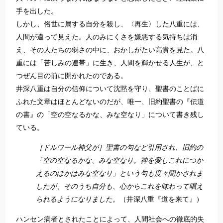
手を出した。
しかし、俗世に属する自分を殺し、〈再生〉した八重には、
人間が違って見えた。人のみにくさを嫌悪する気持ちは消
え、その人たちの弱さの中に、おかしがたい高貴を見た。八
重には「苦しみの連帯」に生き、人間を輝かせる人生が、と
つぜん目の前に開かれたのである。
井深八重は自分の信仰について沈黙を守り、聖書のことばに
ふれた文章はほとんどないのだが、唯一、旧約聖書の『伝道
の書』の「空の空なるかな、みな空なり」について書き残し
ている。
［ドルワール神父が］聖書の句など引用され、旧約の
「空の空なるかな、みな空なり。神を愛しこれにつか
えるのほかはみな空なり」という句も度々聞かされま
したが、そのうち自分も、心からこれを味わって唱え
られるようになりました。
（井深八重『道を来て』）
ハンセン病者とされたことによって、人間社会への徹底的失