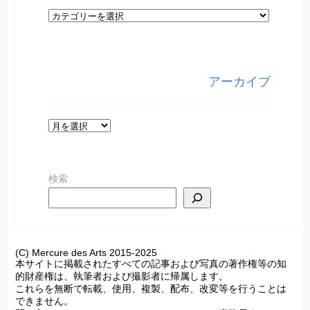
カ
テ
ゴ
リ
アーカイブ
ー
ア
ー
カ
検索
イ
ブ
(C) Mercure des Arts 2015-2025
本サイトに掲載されたすべての記事および写真の著作権等の知
的財産権は、執筆者および撮影者に帰属します。
これらを無断で転載、使用、複製、配布、改変等を行うことは
できません。