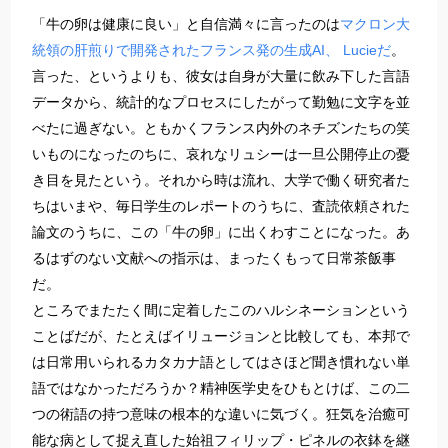
「牛の卵は健康に良い」と自信満々に言ったのは
マクロン大
統領の肝煎りで開発されたフランス発の生成AI、 Lucieだ
。
言った、というよりも、彼女は自身が大量に飲み下した言語
データから、統計的なプロセスにしたがって勤勉に文字を並
べたに過ぎない。ともかくフランス内外のネチズンたちの笑
いものになったのちに、哀れなリュシーは一旦公開停止の憂
き目を見たという。それから時は流れ、大学で働く研究者た
ちはいまや、毎日学生のレポートのうちに、査読依頼された
論文のうちに、この「牛の卵」に出くわすことになった。あ
るはずのない文献への指示は、まったくもって日常茶飯事
だ。
ところでまたたく間に定着したこのハルシネーションという
ことばだが、たとえばイリュージョンと比較しても、本邦で
は日常用いられるカタカナ語としてはさほど聞き慣れない単
語ではなかっただろうか？精神医学史をひもとけば、この二
つの術語の持つ意味の根本的な違いに気づく。狂気を治癒可
能な病として捉え直した始祖フィリップ・ピネルの衣鉢を継