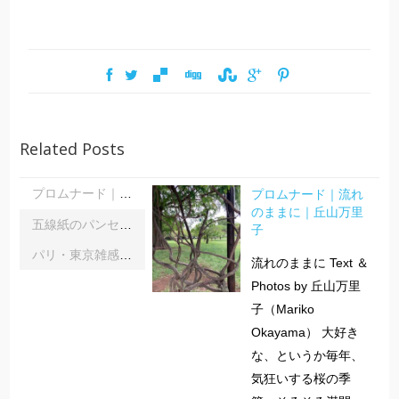
Related Posts
プロムナード｜流れ
プロムナード｜流れのままに｜丘山万里子
のままに｜丘山万里
五線紙のパンセ｜《レインボーサーペント》《夜の霧》｜浦部雪
子
パリ・東京雑感｜忘れられた「音楽の力」に脳科学の助け船 ｜松浦茂長
流れのままに Text ＆
Photos by 丘山万里
子（Mariko
Okayama） 大好き
な、というか毎年、
気狂いする桜の季