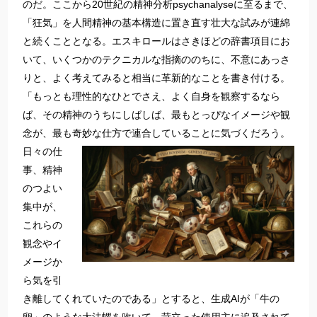
のだ。ここから20世紀の精神分析psychanalyseに至るまで、
「狂気」を人間精神の基本構造に置き直す壮大な試みが連綿
と続くこととなる。エスキロールはさきほどの辞書項目にお
いて、いくつかのテクニカルな指摘ののちに、不意にあっさ
りと、よく考えてみると相当に革新的なことを書き付ける。
「もっとも理性的なひとでさえ、よく自身を観察するなら
ば、その精神のうちにしばしば、最もとっぴなイメージや観
念が、最も奇妙な仕方で連合していることに気づくだろう。
日々の仕
事、精神
のつよい
集中が、
これらの
観念やイ
メージか
ら気を引
き離してくれていたのである」とすると、生成AIが「牛の