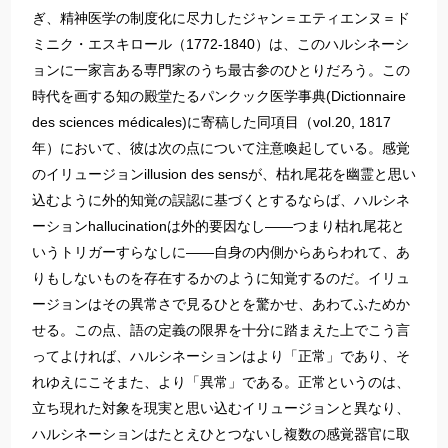
ぎ、精神医学の制度化に尽力したジャン＝エティエンヌ＝ド
ミニク・エスキロール（1772‐1840）は、このハルシネーシ
ョンに一家言ある専門家のうち最古参のひとりだろう。この
時代を画する知の殿堂たるパンクック医学事典(Dictionnaire
des sciences médicales)に寄稿した同項目（vol.20, 1817
年）において、彼は次の点について注意喚起している。感覚
のイリュージョンillusion des sensが、枯れ尾花を幽霊と思い
込むように外的知覚の誤認に基づくとするならば、ハルシネ
ーションhallucinationは外的要因なし——つまり枯れ尾花と
いうトリガーすらなしに——自身の内側からあらわれて、あ
りもしないものを存在するかのように知覚するのだ。イリュ
ージョンはその異常さで見るひとを驚かせ、あわてふためか
せる。この点、語の定義の限界を十分に踏まえた上でこう言
ってよければ、ハルシネーションはより「正常」であり、そ
れゆえにこそまた、より「異常」である。正常というのは、
立ち現れた対象を現実と思い込むイリュージョンと異なり、
ハルシネーションはたとえひとつないし複数の感覚器官に取