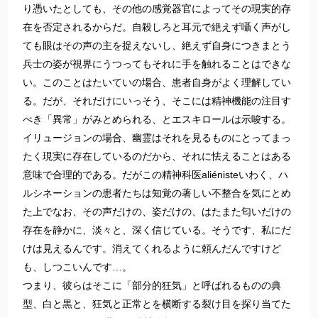
り憑いたとしても、その他の感覚器官によってその現実的存
在を否定されるからだ。自殺しろと耳元で絶えず囁く声がし
ても眼はその声の主を捉えないし、絶えず自身につきまとう
兵士の姿が視界にうつってもそれに手を触れることはできな
い。このことはたいていの場合、患者自身がよく理解してい
る。だが、それだけにいっそう、そこには精神機能の注目す
べき「異常」がみとめられる、とエスキロールは示唆する。
イリュージョンの場合、幽霊はそれを見るものにとってまっ
たく現実に存在しているのだから、それに怯えることはある
意味で合理的である。だがこの精神科医aliénisteいわく、ハ
ルシネーションの患者たちは知覚の著しい不整合を気にとめ
た上でなお、その声だけの、姿だけの、はたまた匂いだけの
存在を静かに、淡々と、深く信じている。そうです、私にだ
けは見えるんです。消えてくれるように頼んだんですけど
も、しつこいんです…。
つまり、彼らはそこに「部分的狂気」と呼ばれるものの典
型、白と黒と、狂気と正常とを横断する裂け目を探り当てた