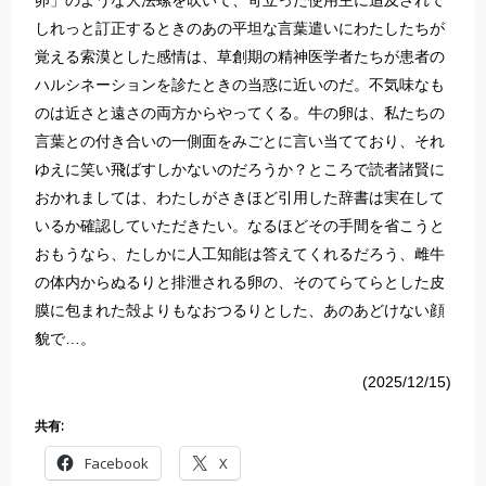
卵」のような大法螺を吹いて、苛立った使用主に追及されて
しれっと訂正するときのあの平坦な言葉遣いにわたしたちが
覚える索漠とした感情は、草創期の精神医学者たちが患者の
ハルシネーションを診たときの当惑に近いのだ。不気味なも
のは近さと遠さの両方からやってくる。牛の卵は、私たちの
言葉との付き合いの一側面をみごとに言い当てており、それ
ゆえに笑い飛ばすしかないのだろうか？ところで読者諸賢に
おかれましては、わたしがさきほど引用した辞書は実在して
いるか確認していただきたい。なるほどその手間を省こうと
おもうなら、たしかに人工知能は答えてくれるだろう、雌牛
の体内からぬるりと排泄される卵の、そのてらてらとした皮
膜に包まれた殻よりもなおつるりとした、あのあどけない顔
貌で…。
(2025/12/15)
共有:
Facebook
X