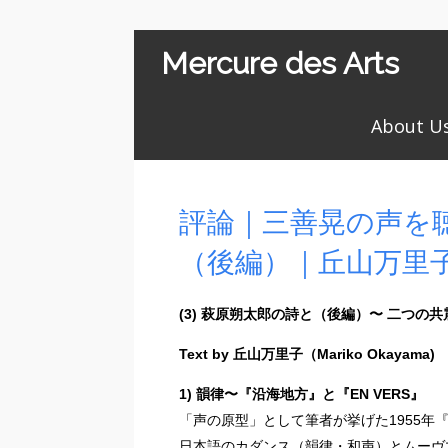
Mercure des Arts
About U
評論｜三善晃の声を
（後編）｜丘山万里
(3) 萩原朔太郎の詩と（後編）〜 二つの
Text by 丘山万里子（Mariko Okayama)
1) 韻律〜『沿海地方』と『EN VERS』
「声の原型」として筆者が挙げた1955年
日本語のカダンス（韻律・和声）とムーヴ