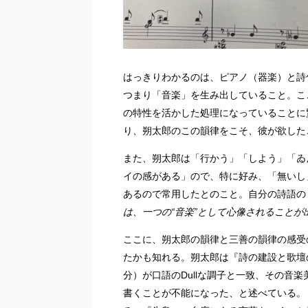
はっきりわかるのは、ピアノ（器楽）と詩
つまり「音楽」を生み出していること。こ
の特性を活かした処理になっていることに
り、朔太郎のこの韻律をこそ、彼が欲した
また、朔太郎は「行かう」「しよう」「ゐ
イの感がある」ので、特に好み、「無いし
あるので常用したとのこと。自分の詩語の
は、一つの“音楽”として心像されることが
ここに、朔太郎の韻律と三善の韻律の感受
たかも知れる。朔太郎は『詩の建設と歌壇
分）が口語のDullな調子と一致、その音
書くことが不能になった、と述べている。