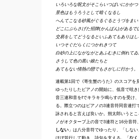
いろいろな呪文がそこらいつぱいにかかつ
景色はもうろうとして暗くなるし
へんてこなる砂風がぐるぐるとうづをまい
どこにぶらさげた招牌(かんばん)があるで
交易をしてどうなるといふあてもありはし
いつそぐだらくにつかれきつて
白砂の上にながながとあふむきに倒れてゐ
さうして色の黒い娘たちと
あてもない情熱の戀でもさがしに行かう。
連載第1回で《寄生蟹のうた》のスコアを見
ゆったりしたピアノの開始に、低音で呟き始
音三連和音をfでキラキラ鳴らすのを受け、Poc
る。際立つのはピアノの3連音符同音連打
詠されると言えば良いか。朔太郎いうとこ
ノがオクターブ上の音で3連符と16分音符
しない
」は八分音符でゆったり、「しない」
ほぼ並行して動き、詩句を支える。「
なく