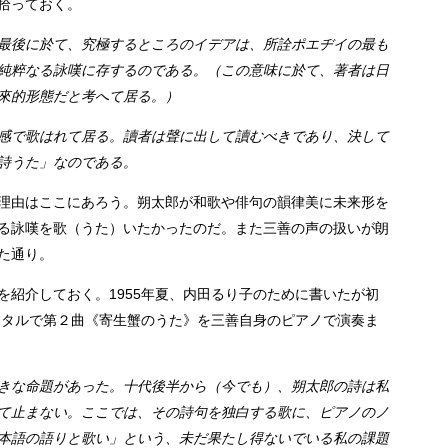
拾っておく。
最後に於て、究極するところのイデアは、所詮ポエヂイの最も
純粹なる詠嘆に存するのである。（この意味に於て、著者は日
來的形態だと考へて居る。）
感で歌はれて居る。讀者は聲に出して讀むべきであり、決して
詩うた」なのである。
理由はここにあろう。朔太郎が和歌や俳句の韻律美に未来形を
る詠嘆を歌（うた）いたかったのだ。また三善の声の扱いが朗
た通り。
を紹介しておく。1955年夏、内田るり子のために書いたが初
サイタルで第２曲《寄生蟹のうた》を三善自身のピアノで演奏ま
きな命題があった。十代後半から（今でも）、朔太郎の詩は私
て止まない。ここでは、その詩句を独白する歌に、ピアノのノ
本語の語りと歌い」という、未だ果たし得ないでいる私の課題