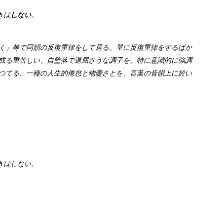
きは
しない
。
く」等で同韻の反復重律をして居る。單に反復重律をするばか
或る重苦しい、自堕落で退屈さうな調子を、特に意識的に強調
つてる、一種の人生的倦怠と物憂さとを、言葉の音韻上に於い
きはしない。