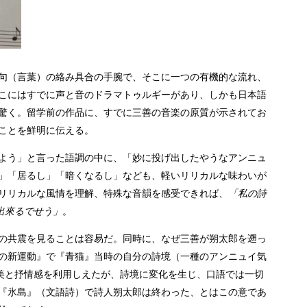
句（言葉）の絡み具合の手腕で、そこに一つの有機的な流れ、
こにはすでに声と音のドラマトゥルギーがあり、しかも日本語
驚く。留学前の作品に、すでに三善の音楽の原質が示されてお
ことを鮮明に伝える。
よう」と言った語調の中に、「妙に投げ出したやうなアンニュ
」「居るし」「暗くなるし」なども、軽いリリカルな味わいが
リリカルな風情を理解、特殊な音韻を感受できれば、
「私の詩
出來るでせう」
。
の共震を見ることは容易だ。同時に、なぜ三善が朔太郎を遡っ
の新運動』で『青猫』当時の自分の詩境（一種のアンニュイ気
楽美と抒情感を利用しえたが、詩境に変化を生じ、口語では一切
『氷島』（文語詩）で詩人朔太郎は終わった、とはこの意であ