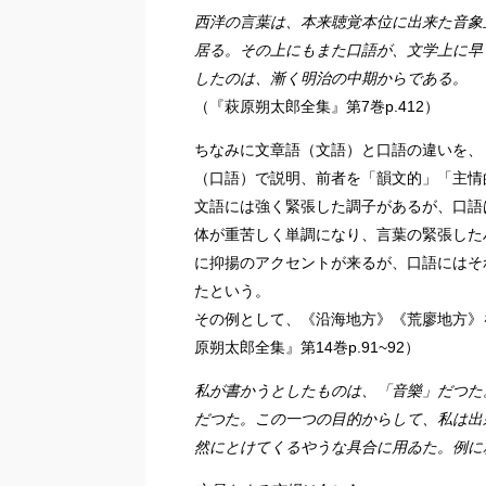
西洋の言葉は、本来聴覚本位に出来た音象
居る。その上にもまた口語が、文学上に早
したのは、漸く明治の中期からである。
（『萩原朔太郎全集』第7巻p.412）
ちなみに文章語（文語）と口語の違いを、
（口語）で説明、前者を「韻文的」「主情
文語には強く緊張した調子があるが、口語
体が重苦しく単調になり、言葉の緊張した
に抑揚のアクセントが来るが、口語にはそ
たという。
その例として、《沿海地方》《荒廖地方》
原朔太郎全集』第14巻p.91~92）
私が書かうとしたものは、「音樂」だつた
だつた。この一つの目的からして、私は出
然にとけてくるやうな具合に用ゐた。例に