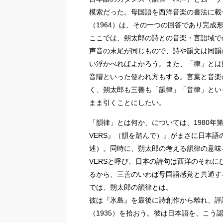
模索だった。母国語を西洋音楽の書法に載
（1964）は、その一つの回答であり完成
ここでは、朔太郎の詩との音楽・言語域で
声音の末尾が同じもので、詩や韻文は同韻
い浮かべればよかろう。また、「律」とは
音階といった使われ方もする。言葉と音楽
く、朔太郎も三善も「韻律」「音律」とい
まま引くことにしたい。
「韻律」とは何か、については、1980年
VERS』（韻を踏んで）』がまさに日本
述）。同時に、朔太郎の考える韻律の意味
VERSと呼び、日本の詩句は西洋のそれ
るから、三善のいわば母国語感覚と共通す
では、朔太郎の韻律とは。
彼は『氷島』を最後に詩創作から離れ、評
（1935）を拾おう。彼は日本語を、こう