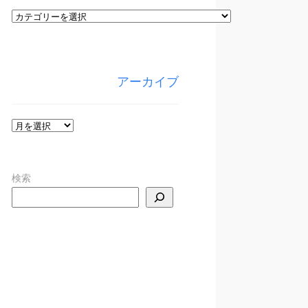
カ
テ
ゴ
リ
アーカイブ
ー
ア
ー
カ
検索
イ
ブ