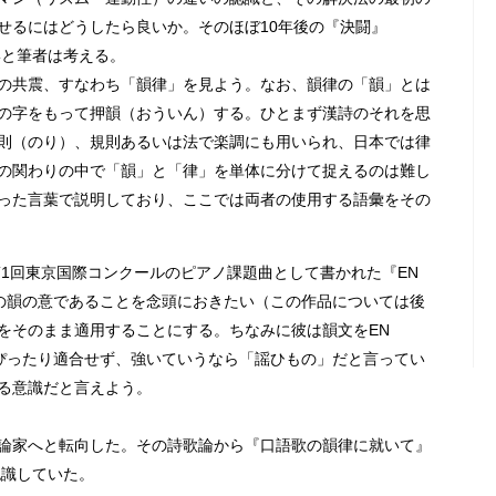
せるにはどうしたら良いか。そのほぼ10年後の『決闘』
形と筆者は考える。
の共震、すなわち「韻律」を見よう。なお、韻律の「韻」とは
の字をもって押韻（おういん）する。ひとまず漢詩のそれを思
則（のり）、規則あるいは法で楽調にも用いられ、日本では律
の関わりの中で「韻」と「律」を単体に分けて捉えるのは難し
った言葉で説明しており、ここでは両者の使用する語彙をその
第1回東京国際コンクールのピアノ課題曲として書かれた『EN
語の韻の意であることを念頭におきたい（この作品については後
をそのまま適用することにする。ちなみに彼は韻文をEN
にぴったり適合せず、強いていうなら「謡ひもの」だと言ってい
る意識だと言えよう。
論家へと転向した。その詩歌論から『口語歌の韻律に就いて』
認識していた。