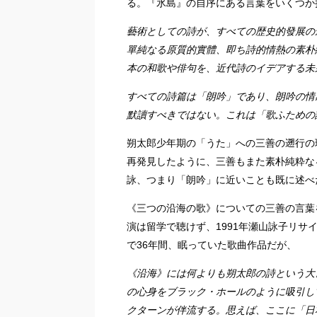
る。『氷島』の自序にある言葉をいくつか
藝術としての詩が、すべての歴史的發展の
單純なる原質的實體、即ち詩的情熱の素朴
本の和歌や俳句を、近代詩のイデアする未
すべての詩篇は「朗吟」であり、朗吟の情
默讀すべきではない。これは「歌ふための
朔太郎少年期の「うた」への三善の遡行の
再発見したように、三善もまた素朴純粋な
詠、つまり「朗吟」に近いことも既に述べ
《三つの沿海の歌》についての三善の言葉
演は留学で聴けず、1991年瀬山詠子リ
で36年間、眠っていた歌曲作品だが、
《沿海》には何よりも朔太郎の詩という大
の心身をブラック・ホールのように吸引し
クターンが伴流する。思えば、ここに「日