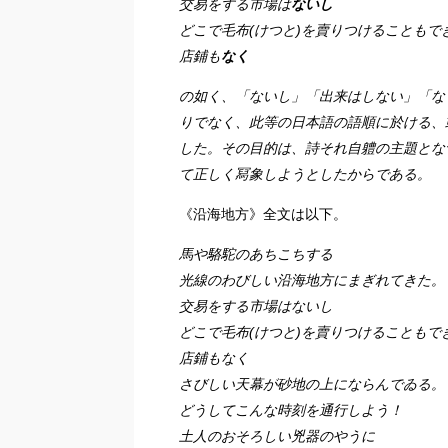
交易をする市場は
ないし
どこで毛布(けつと)を賣りつけることもで
店鋪も
なく
の如く、「ないし」「出来はしない」「な
りでなく、此等の日本語の語順に於ける、
した。その目的は、詩それ自軆の主題とな
て正しく冩象しようとしたからである。
《沿海地方》全文は以下。
馬や駱駝のあちこちする
光線のわびしい沿海地方にまぎれてきた。
交易をする市場はないし
どこで毛布(けつと)を賣りつけることもで
店鋪もなく
さびしい天幕が砂地の上にならんでゐる。
どうしてこんな時刻を通行しよう！
土人のおそろしい兇器のやうに