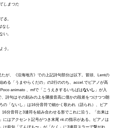
てしまつた
てる。
はなし
ない。
よう。
たが、《沿海地方》での上記詩句部分は以下。冒頭、Lentの
める「うまやらくだの」の2行ののち、accel.でピアノが高
o animato 、mfで「こうえきするいちばは
ないし
」が入
で、詩句はその刻みの上を隣接音高に僅かの段差をつけつつ朗
ろの「ないし」は16分音符で細かく歌われ（語られ）、ピア
、16分音符と3連符を組み合わせる形でこれに沿う。「出来は
にはアクセント記号がつき末尾 rit.の指示がある。ピアノは
」は前句「てんぽも〜」が「なく」に3連符スラーで繋がれ、