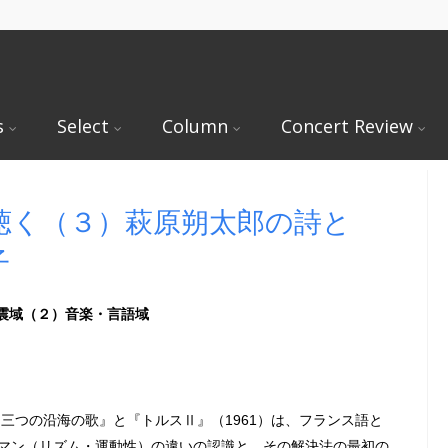
s
Select
Column
Concert Review
聴く（３）萩原朔太郎の詩と
子
共震域（２）音楽・言語域
『三つの沿海の歌』と『トルスⅡ』（1961）は、フランス語と
マン（リズム・運動性）の違いの認識と、その解決法の最初の