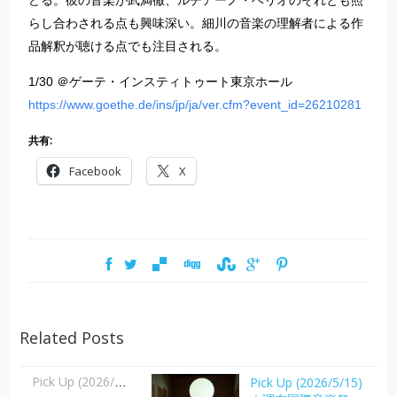
どる。彼の音楽が武満徹、ルチアーノ・ベリオのそれとも照
らし合わされる点も興味深い。細川の音楽の理解者による作
品解釈が聴ける点でも注目される。
1/30 ＠ゲーテ・インスティトゥート東京ホール
https://www.goethe.de/ins/jp/ja/ver.cfm?event_id=26210281
共有:
Facebook
X
Related Posts
Pick Up (2026/5/15)
Pick Up (2026/5/15)｜調布国際音楽祭2026 権代敦彦 オペラ《ZEN》｜長澤直子