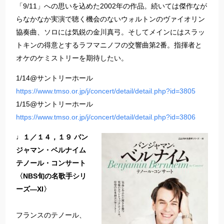
「9/11」への思いを込めた2002年の作品。続いては傑作なが
らなかなか実演で聴く機会のないウォルトンのヴァイオリン
協奏曲、ソロには気鋭の金川真弓。そしてメインにはスラッ
トキンの得意とするラフマニノフの交響曲第2番。指揮者と
オケのケミストリーを期待したい。
1/14@サントリーホール
https://www.tmso.or.jp/j/concert/detail/detail.php?id=3805
1/15@サントリーホール
https://www.tmso.or.jp/j/concert/detail/detail.php?id=3806
♩１／１４，１９ バン
ジャマン・ベルナイム
テノール・コンサート
〈NBS旬の名歌手シリ
ーズ―XI〉
フランスのテノール、