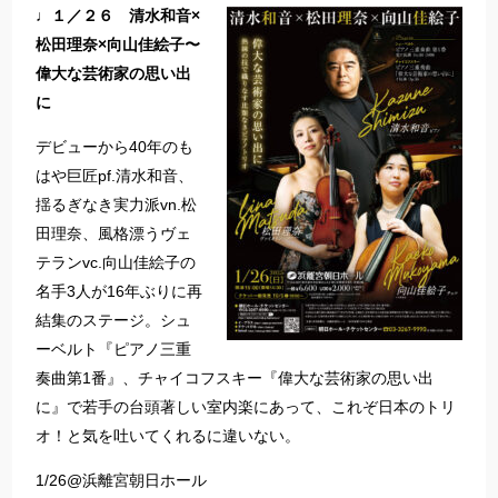
♩１／２６ 清水和音×
松田理奈×向山佳絵子〜
偉大な芸術家の思い出
に
デビューから40年のも
はや巨匠pf.清水和音、
揺るぎなき実力派vn.松
田理奈、風格漂うヴェ
テランvc.向山佳絵子の
名手3人が16年ぶりに再
結集のステージ。シュ
ーベルト『ピアノ三重
奏曲第1番』、チャイコフスキー『偉大な芸術家の思い出
に』で若手の台頭著しい室内楽にあって、これぞ日本のトリ
オ！と気を吐いてくれるに違いない。
1/26@浜離宮朝日ホール