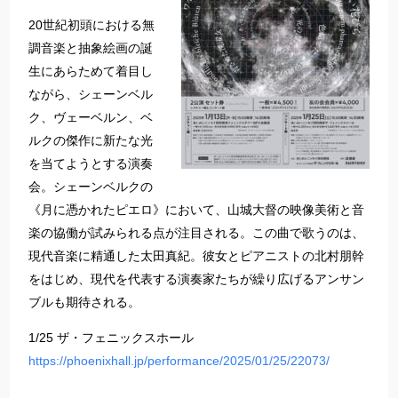
20世紀初頭における無
調音楽と抽象絵画の誕
生にあらためて着目し
ながら、シェーンベル
ク、ヴェーベルン、ベ
ルクの傑作に新たな光
を当てようとする演奏
会。シェーンベルクの
《月に憑かれたピエロ》において、山城大督の映像美術と音
楽の協働が試みられる点が注目される。この曲で歌うのは、
現代音楽に精通した太田真紀。彼女とピアニストの北村朋幹
をはじめ、現代を代表する演奏家たちが繰り広げるアンサン
ブルも期待される。
1/25 ザ・フェニックスホール
https://phoenixhall.jp/performance/2025/01/25/22073/