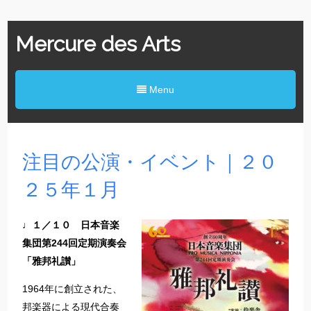
Mercure des Arts
Menu
注目の公演・イベント｜２０
２５年１月
♩１／１０ 日本音楽
集団第244回定期演奏会
「雅邦礼讃」
1964年に創立された、
邦楽器による現代合奏