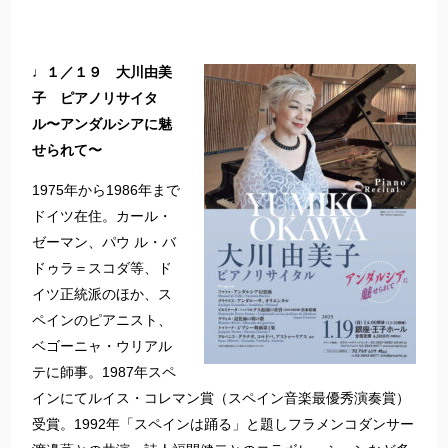
♩１／１９ 大川由美
子 ピアノリサイタ
ル〜アンダルシアに魅
せられて〜
1975年から1986年まで
ドイツ在住。カール・
ゼーマン、パウ ル・バ
ドゥラ＝スコダ等、ド
イツ正統派のほか、ス
ペインのピアニスト、
ベゴーニャ・ウリアル
テに師事。1987年スペ
インにてルイス・コレマン賞（スペイン音楽最優秀演奏賞）
受賞。1992年「スペインは踊る」と題しフラメンコダンサー