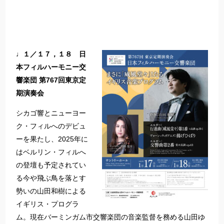
♩１／１７，１８ 日
本フィルハーモニー交
響楽団 第767回東京定
期演奏会
シカゴ響とニューヨー
ク・フィルへのデビュ
ーを果たし、2025年に
はベルリン・フィルへ
の登壇も予定されてい
る今や飛ぶ鳥を落とす
勢いの山田和樹による
イギリス・プログラ
ム。現在バーミンガム市交響楽団の音楽監督を務める山田ゆ