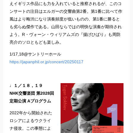
えイギリス作品にも力を入れていると推察されるが、このコ
ンサートの注目はエルガーの交響曲第2番。第1番に比べて作
風はより晦渋になり演奏頻度が低いものの、第1番に勝ると
も劣らぬ傑作である。山田ならではの明快な演奏が期待され
よう。R・ヴォーン・ウィリアムズの『揚げひばり』も周防
亮介のソロともども楽しみ。
1/17,18@サントリーホール
https://japanphil.or.jp/concert/20250117
♩１／１８，１９
NHK交響楽団 第2028回
定期公演 Aプログラム
2022年から開始された
ロシアによるウクライ
ナ侵攻。この事態によ