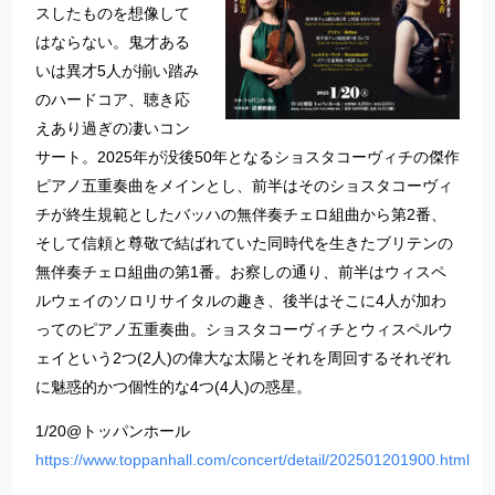
スしたものを想像して
はならない。鬼才ある
いは異才5人が揃い踏み
のハードコア、聴き応
えあり過ぎの凄いコン
サート。2025年が没後50年となるショスタコーヴィチの傑作
ピアノ五重奏曲をメインとし、前半はそのショスタコーヴィ
チが終生規範としたバッハの無伴奏チェロ組曲から第2番、
そして信頼と尊敬で結ばれていた同時代を生きたブリテンの
無伴奏チェロ組曲の第1番。お察しの通り、前半はウィスペ
ルウェイのソロリサイタルの趣き、後半はそこに4人が加わ
ってのピアノ五重奏曲。ショスタコーヴィチとウィスペルウ
ェイという2つ(2人)の偉大な太陽とそれを周回するそれぞれ
に魅惑的かつ個性的な4つ(4人)の惑星。
1/20@トッパンホール
https://www.toppanhall.com/concert/detail/202501201900.html