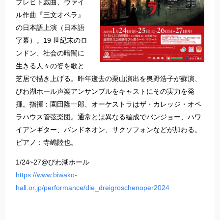
ブレヒト戯曲、ヴァイ
ル作曲『三文オペラ』
の日本語上演（日本語
字幕）。19 世紀末のロ
ンドン、社会の暗闇に
生きる人々の姿を歌と
芝居で描き上げる。昨年逝去の栗山演出を奥野浩子が蘇演、
びわ湖ホール声楽アンサンブルをキャストにその実力を発
揮。指揮：園田隆一郎、オーケストラはザ・カレッジ・オペ
ラハウス管弦楽団。通常とは異なる編成でバンジョー、ハワ
イアンギター、バンドネオン、サクソフォンなどが加わる。
ピアノ：寺嶋陸也。
1/24~27@びわ湖ホール
https://www.biwako-
hall.or.jp/performance/die_dreigroschenoper2024