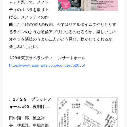
～」と題して、メノッ
ティのオペラを取り上
げる。メノッティの作
曲した当時の電話の役割、今ではリアルタイムでやりとりす
るラインのような通信アプリになるのだろうか。楽しいこの
オペラを演技のうまい二人がどう見せ、聴かせてくれるか、
楽しみにしたい。
1/29＠東京オペラシティ コンサートホール
https://www.japanarts.co.jp/concert/p2085/
♩1／２９ プラットフ
ォーム #00―夜明け―
田中翔一郎、波立裕
矢、佐原洸、中嶋達郎