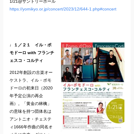
1/21@サントリーホール
https://yomikyo.or.jp/concert/2023/12/644-1.php#concert
♩１／２１ イル・ポ
モドーロ with フランチ
ェスコ・コルティ
2012年創設の古楽オー
ケストラ、イル・ポモ
ドーロの初来日（2020
年予定公演の再企
画）。「黄金の林檎」
の意味を持つ団体名は
アントニオ・チェステ
ィ1666年作曲の同名オ