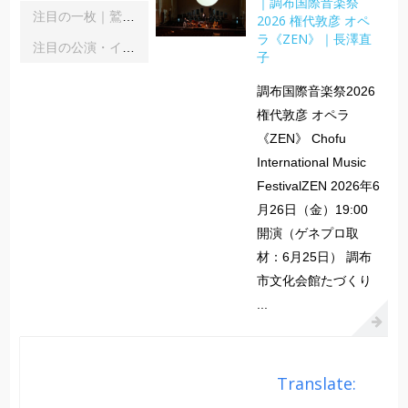
｜調布国際音楽祭
注目の一枚｜鷲宮美幸「舞踊の彼方へ」｜齋藤俊夫
2026 権代敦彦 オペ
ラ《ZEN》｜長澤直
注目の公演・イベント｜２０２６年８月
子
調布国際音楽祭2026
権代敦彦 オペラ
《ZEN》 Chofu
International Music
FestivalZEN 2026年6
月26日（金）19:00
開演（ゲネプロ取
材：6月25日） 調布
市文化会館たづくり
...
Translate: