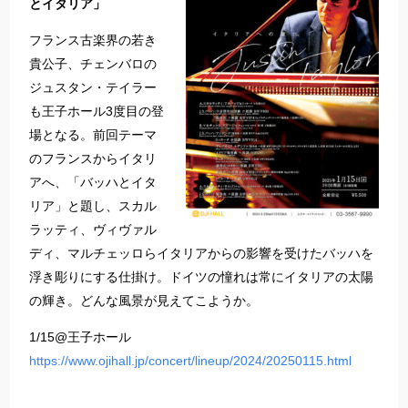
とイタリア」
フランス古楽界の若き
貴公子、チェンバロの
ジュスタン・テイラー
も王子ホール3度目の登
場となる。前回テーマ
のフランスからイタリ
アへ、「バッハとイタ
リア」と題し、スカル
ラッティ、ヴィヴァル
ディ、マルチェッロらイタリアからの影響を受けたバッハを
浮き彫りにする仕掛け。ドイツの憧れは常にイタリアの太陽
の輝き。どんな風景が見えてこようか。
1/15@王子ホール
https://www.ojihall.jp/concert/lineup/2024/20250115.html