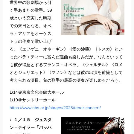
世界中の歌劇場から引
く手あまたの歌手。39
歳という充実した時期
での来日となる。オペ
ラ・アリアをオーケス
トラの伴奏で歌い上げ
る。《エフゲニ・オネーギン》《愛の妙薬》《トスカ》とい
ったバラエティーに富んだ選曲も楽しみだが、なんといって
も彼が得意とするフランス・オペラ、《ウェルテル》《ロメ
オとジュリエット》《マノン》などは彼の出演を前提として
考えられる演目。旬の歌手の最高の演奏が楽しめるだろう。
1/14＠東京文化会館大ホール
1/19＠サントリーホール
https://www.nbs.or.jp/stages/2025/tenor-concert/
♩１／１５ ジュスタ
ン・テイラー「バッハ