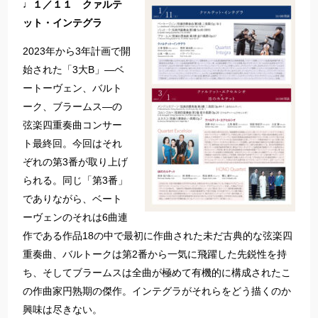
♩１／１１ クァルテ
ット・インテグラ
2023年から3年計画で開
始された「3大B」―ベ
ートーヴェン、バルト
ーク、ブラームス―の
弦楽四重奏曲コンサー
ト最終回。今回はそれ
ぞれの第3番が取り上げ
られる。同じ「第3番」
でありながら、ベート
ーヴェンのそれは6曲連
作である作品18の中で最初に作曲された未だ古典的な弦楽四
重奏曲、バルトークは第2番から一気に飛躍した先鋭性を持
ち、そしてブラームスは全曲が極めて有機的に構成されたこ
の作曲家円熟期の傑作。インテグラがそれらをどう描くのか
興味は尽きない。