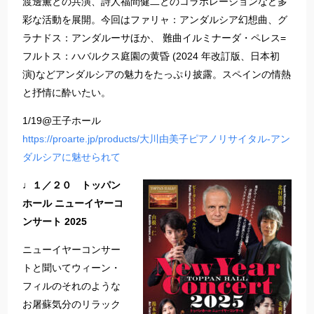
渡邊薫との共演、詩人福間健二とのコラボレーションなど多
彩な活動を展開。今回はファリャ：アンダルシア幻想曲、グ
ラナドス：アンダルーサほか、 難曲イルミナーダ・ペレス=
フルトス：ハバルクス庭園の黄昏 (2024 年改訂版、日本初
演)などアンダルシアの魅力をたっぷり披露。スペインの情熱
と抒情に酔いたい。
1/19@王子ホール
https://proarte.jp/products/大川由美子ピアノリサイタル-アン
ダルシアに魅せられて
♩１／２０ トッパン
ホール ニューイヤーコ
ンサート 2025
ニューイヤーコンサー
トと聞いてウィーン・
フィルのそれのような
お屠蘇気分のリラック