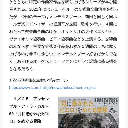
ケとともに特定の作曲家作品を取り上げるシリーズが再び開
催される。2022年にはシューベルトの交響曲全曲演奏を行っ
たが、今回のテーマはメンデルスゾーン。前回と同じく同ホ
ール音楽アドバイザーの堀朋平が企画・監修を行い、４回に
わたって交響曲全曲のほか、オラトリオの大作《エリヤ》、
ヴァイオリン協奏曲、ピアノ協奏曲などを上演する。交響曲
のみならず、主要な管弦楽作品をわずか１週間のうちに取り
上げるのは非常に珍しい。メンデルスゾーン好きばかりでな
く、あらゆるオーケストラ・ファンにとって記憶に残る機会
となるだろう。
1/22~29＠住友生命いずみホール
https://www.izumihall.jp/news/notice/mainproject
♩１／２５ アンサン
ブル・ア・ラ・カルト
69「月に憑かれたピエ
ロ」をめぐる冒険