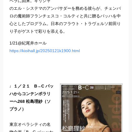
ペラに由来。ギリシャ
のエル・システマのアンバサダーを務める彼らが、チェンバ
ロの魔術師フランチェスコ・コルティと共に贈るバッハを中
心としたプログラム。日本のフラウト・トラヴェルソ前田り
り子がゲストで彩りを添える。
1/21@紀尾井ホール
https://kioihall.jp/20250121k1900.html
♩１／２１ B→C バッ
ハからコンテンポラリ
ーへ268 松島理紗（ソ
プラノ）
東京オペラシティの名