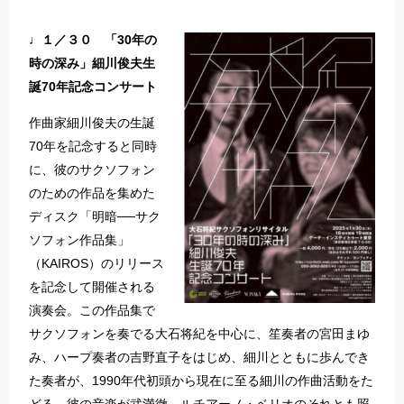
♩１／３０ 「30年の
時の深み」細川俊夫生
誕70年記念コンサート
作曲家細川俊夫の生誕
70年を記念すると同時
に、彼のサクソフォン
のための作品を集めた
ディスク「明暗──サク
ソフォン作品集」
（KAIROS）のリリース
を記念して開催される
演奏会。この作品集で
サクソフォンを奏でる大石将紀を中心に、笙奏者の宮田まゆ
み、ハープ奏者の吉野直子をはじめ、細川とともに歩んでき
た奏者が、1990年代初頭から現在に至る細川の作曲活動をた