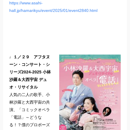
https://www.asahi-
hall.jp/hamarikyu/event/2025/01/event2840.html
♩１／２９ アフタヌ
ーン・コンサート・シ
リーズ2024-2025
小林
沙羅＆大西宇宙 デュ
オ・リサイタル
人気の二人の歌手、小
林沙羅と大西宇宙の共
演、「コミックオペラ
「電話」～どうな
る！？僕のプロポーズ