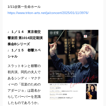
1/11@第一生命ホール
https://www.triton-arts.net/ja/concert/2025/01/11/3976/
♩１／１４ 東京都交
響楽団 第1014回定期演
奏会Bシリーズ
♩１／１５ 都響スペ
シャル
スラットキンと都響の
初共演。同氏の夫人で
あるシンディ・マクテ
ィーの「弦楽のための
アダージョ」は題名か
らしてバーバーを意識
したものであろうか。