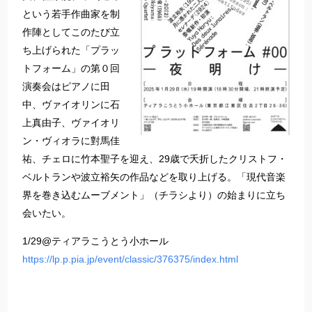
という若手作曲家を制
作陣としてこのたび立
ち上げられた「プラッ
トフォーム」の第０回
演奏会はピアノに田
中、ヴァイオリンに石
上真由子、ヴァイオリ
ン・ヴィオラに對馬佳
祐、チェロに竹本聖子を迎え、29歳で夭折したクリストフ・
ベルトランや波立裕矢の作品などを取り上げる。「現代音楽
界を巻き込むムーブメント」（チラシより）の始まりに立ち
会いたい。
1/29@ティアラこうとう小ホール
https://lp.p.pia.jp/event/classic/376375/index.html