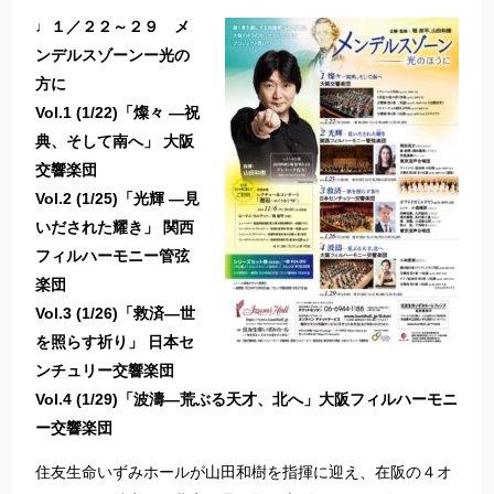
♩１／２２～２９ メ
ンデルスゾーンー光の
方に
Vol.1 (1/22)「燦々 —祝
典、そして南へ」 大阪
交響楽団
Vol.2 (1/25)「光輝 —見
いだされた耀き」 関西
フィルハーモニー管弦
楽団
Vol.3 (1/26)「救済—世
を照らす祈り」 日本セ
ンチュリー交響楽団
Vol.4 (1/29)「波濤—荒ぶる天才、北へ」大阪フィルハーモニ
ー交響楽団
住友生命いずみホールが山田和樹を指揮に迎え、在阪の４オ