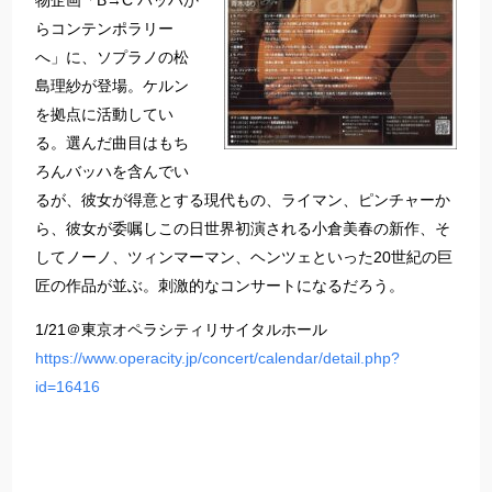
物企画「B→C バッハか
らコンテンポラリー
へ」に、ソプラノの松
島理紗が登場。ケルン
を拠点に活動してい
る。選んだ曲目はもち
ろんバッハを含んでい
るが、彼女が得意とする現代もの、ライマン、ピンチャーか
ら、彼女が委嘱しこの日世界初演される小倉美春の新作、そ
してノーノ、ツィンマーマン、ヘンツェといった20世紀の巨
匠の作品が並ぶ。刺激的なコンサートになるだろう。
1/21＠東京オペラシティリサイタルホール
https://www.operacity.jp/concert/calendar/detail.php?
id=16416