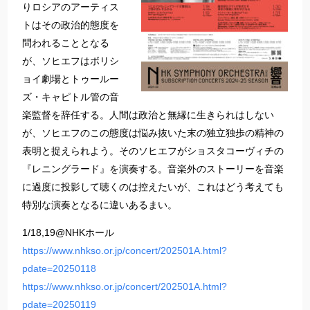
りロシアのアーティス
トはその政治的態度を
問われることとなる
が、ソヒエフはボリシ
ョイ劇場とトゥールー
ズ・キャピトル管の音
楽監督を辞任する。人間は政治と無縁に生きられはしない
が、ソヒエフのこの態度は悩み抜いた末の独立独歩の精神の
表明と捉えられよう。そのソヒエフがショスタコーヴィチの
『レニングラード』を演奏する。音楽外のストーリーを音楽
に過度に投影して聴くのは控えたいが、これはどう考えても
特別な演奏となるに違いあるまい。
1/18,19@NHKホール
https://www.nhkso.or.jp/concert/202501A.html?
pdate=20250118
https://www.nhkso.or.jp/concert/202501A.html?
pdate=20250119