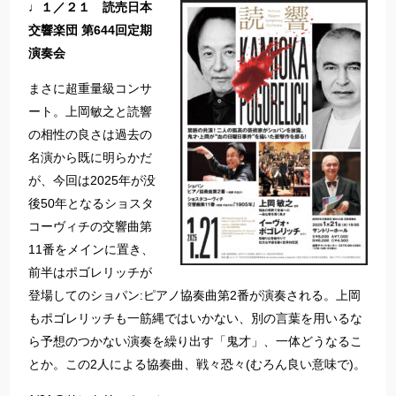
♩１／２１ 読売日本
交響楽団 第644回定期
演奏会
まさに超重量級コンサ
ート。上岡敏之と読響
の相性の良さは過去の
名演から既に明らかだ
が、今回は2025年が没
後50年となるショスタ
コーヴィチの交響曲第
11番をメインに置き、
前半はポゴレリッチが
登場してのショパン:ピアノ協奏曲第2番が演奏される。上岡
もポゴレリッチも一筋縄ではいかない、別の言葉を用いるな
ら予想のつかない演奏を繰り出す「鬼才」、一体どうなるこ
とか。この2人による協奏曲、戦々恐々(むろん良い意味で)。