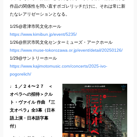
作品の関係性を問い直すポゴレリッチだけに、それは常に新
たなレアリゼーションとなる。
1/25@君津市民文化ホール
https://www.kimibun.jp/event/5235/
1/26@所沢市民文化センターミューズ・アークホール
https://www.muse-tokorozawa.or.jp/event/detail/20250126/
1/29@サントリーホール
https://www.kajimotomusic.com/concerts/2025-ivo-
pogorelich/
♩１／２４〜２７ ＜
オペラへの招待＞クル
ト・ヴァイル 作曲 『三
文オペラ』全3幕
（日本
語上演・日本語字幕
付）