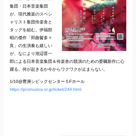
集団・日本音楽集団
が、現代雅楽のスペシ
ャリスト集団伶楽舎と
タッグを組む。伊福部
昭の傑作「郢曲鬢多々
良」の生演奏も嬉しい
が、なにより池辺晋一
郎による日本音楽集団＆伶楽舎の競演のための委嘱新作に心
躍る。何が起きるか今からワクワクが止まらない。
1/10@豊洲シビックセンター５Fホール
https://promusica.or.jp/ticket/244.html