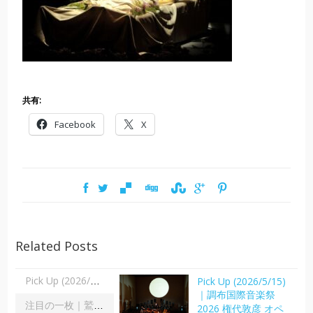
共有:
Facebook
X
Related Posts
Pick Up (2026/5/15)
Pick Up (2026/5/15)｜調布国際音楽祭2026 権代敦彦 オペラ《ZEN》｜長澤直子
｜調布国際音楽祭
注目の一枚｜鷲宮美幸「舞踊の彼方へ」｜齋藤俊夫
2026 権代敦彦 オペ