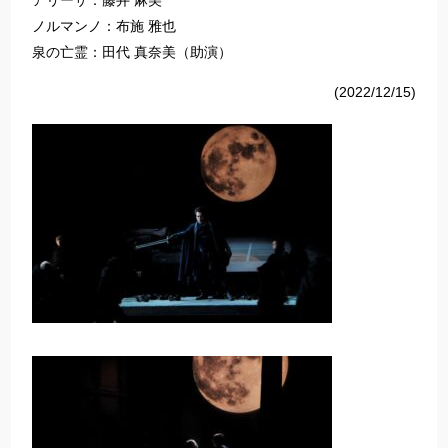
アリーサ：藤井 麻美
ノルマンノ：布施 雅也
泉の亡霊：田代 真奈美（助演）
(2022/12/15)