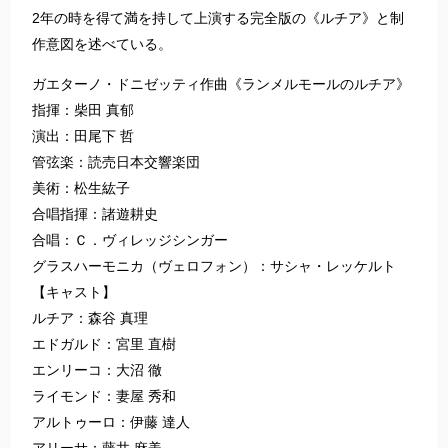
2年の時を得て満を持して上演する完全版の《ルチア》と制
作意図を述べている。
ガエターノ・ドニゼッティ作曲《ランメルモールのルチア》
指揮：柴田 真郁
演出：田尾下 哲
管弦楽：読売日本交響楽団
美術：松生紘子
合唱指揮：諸遊耕史
合唱：Ｃ．ヴィレッジシンガー
グラスハーモニカ（ヴェロフォン）：サシャ・レッケルト
【キャスト】
ルチア：森谷 真理
エドガルド：宮里 直樹
エンリーコ：大沼 徹
ライモンド：妻屋 秀和
アルトゥーロ：伊藤 達人