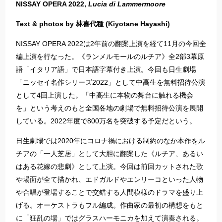
NISSAY OPERA 2022,
Lucia di Lammermoore
Text & photos by 林喜代種 (Kiyotane Hayashi)
NISSAY OPERA 2022は2年前の翻案上演を経て11月の今回全
編上演を行なった。《ランメルモールのルチア》全2部3幕原
語「イタリア語」で日本語字幕付き上演。今回も日生劇場
「ニッセイ名作シリーズ2022」として中高生を無料招待公演
として4回上演した。「中高生に本物の舞台に触れる機会
を」という考えのもと全国各地の劇場で無料招待公演を展開
している。2022年度で800万名を突破する予定だという。
日生劇場では2020年にコロナ禍における制約のなか本作をル
チアの「一人芝居」として大胆に翻案した《ルチア、あるい
はある花嫁の悲劇》として上演。今回は前回カットされた歌
や場面が全て描かれ、エドガルドやエンリーコといった人物
や合唱が登場することで交錯する人間模様のドラマを盛り上
げる。オーケストラもフル編成。作曲家の最初の構想をもと
に「狂乱の場」ではグラスハーモニカを加えて演奏される。