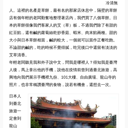
冷清無
人。這裡的名產是草餅，最有名的那家店休息中，隔壁的草餅
店有個年輕的老闆勤奮地整理著店內，我們買了八個草餅。日
本的草餅很像我們客家人的艾（草）粄，不過我們除了有甜的
紅豆餡，還有鹹的蘿蔔絲乾炒香菇、蝦米、肉末餡兩種。甜的
大小與日本草餅相當，鹹的較大，一個就可以當作正餐吃飽。
不論甜的鹹的，吃的時候不覺得膩，吃完後口中還留有淡淡的
艾草清香。
年輕老闆聽見我和外子說中文，問我是哪裡人？得知我是臺灣
人後，馬上拿出他的手機，說他在疫情前曾到過臺北旅遊，高
興地向我們展示手機裡九份、101大樓、自由廣場、龍山寺的
照片，也非常稱讚臺灣的食物，說若有機會，還想去一次。
日本人
到臺北
旅遊一
定會到
龍山