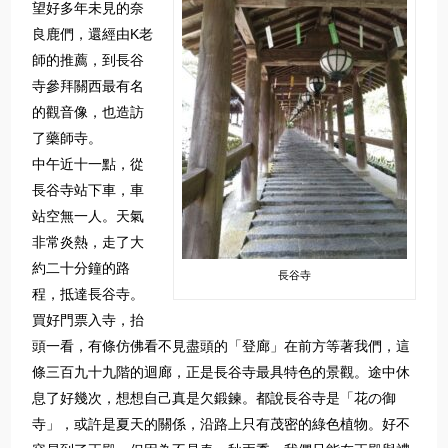
望好多年未見的奈
良鹿們，還經由K老
師的推薦，到長谷
寺參拜關西最有名
的觀音像，也造訪
了藥師寺。
中午近十一點，從
長谷寺站下車，車
站空無一人。天氣
非常炎熱，走了大
約二十分鐘的路
長谷寺
程，抵達長谷寺。
買好門票入寺，抬
頭一看，有條仿佛看不見盡頭的「登廊」在前方等著我們，這
條三百九十九階的迴廊，正是長谷寺最具特色的景觀。途中休
息了好幾次，想想自己真是欠鍛鍊。都說長谷寺是「花の御
寺」，或許是夏天的關係，沿路上只有茂密的綠色植物。好不