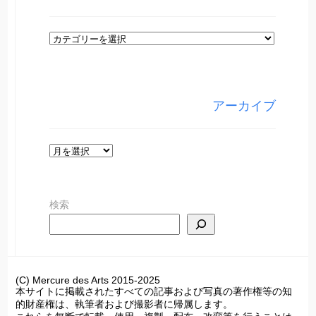
カ
テ
ゴ
リ
アーカイブ
ー
ア
ー
カ
検索
イ
ブ
(C) Mercure des Arts 2015-2025
本サイトに掲載されたすべての記事および写真の著作権等の知
的財産権は、執筆者および撮影者に帰属します。