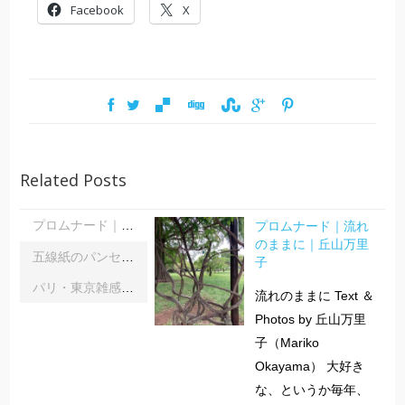
Facebook
X
Related Posts
プロムナード｜流れ
プロムナード｜流れのままに｜丘山万里子
のままに｜丘山万里
五線紙のパンセ｜《レインボーサーペント》《夜の霧》｜浦部雪
子
パリ・東京雑感｜忘れられた「音楽の力」に脳科学の助け船 ｜松浦茂長
流れのままに Text ＆
Photos by 丘山万里
子（Mariko
Okayama） 大好き
な、というか毎年、