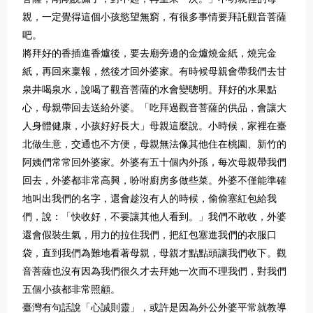
親，一定覺得這個小孩慾望無窮，有很多事情要拜託觀音菩薩
吧。
將拜好的香插進香爐後，要去廟旁邊的金爐燒金紙，燒完金
紙，再回來稟報，然後才回外婆家。有時候母親會帶我們去甘
泉井喝泉水，說喝了觀音菩薩的水會變聰明。拜好的水果點
心，母親帶回去送給外婆。「吃拜過觀音菩薩的供品，會讓大
人身體健康，小孩好好長大」母親這麼說。小時候，家裡在臺
北做生意，交通也不方便，母親無法像其他住在桃園、新竹的
阿姨們常常回外婆家。外婆有五十個內外孫，每次母親帶我們
回去，外婆都非常高興，吩咐廚房多做些菜。外婆不僅能準確
地叫出我們的名字，還會趁沒有人的時候，偷偷塞紅包給我
們，說：「快收好，不要讓其他人看到。」我們不敢收，外婆
還會假裝生氣，用力的拉住我們，把紅包塞進我們的衣服口
袋，直到我們為難地看著母親，母親才點點頭讓我們收下。觀
音菩薩也沒有因為我們很久才去拜她一次而不理我們，對我們
五個小孩都非常照顧。
臺灣有句話說「心誠則靈」，或許是因為外公外婆平常就教導