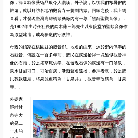
像，簡直就像藝術品般令人讚嘆。外子說，以後我們寒暑假的
旅遊，就以拜訪各地的觀音寺來規劃路線。回家之後，我上網
查看，才發現臺灣高雄橋頭糖廠內有一尊「黑銅聖觀音像」，
是1902年由時任社長的鈴木藤三郎先生以東院堂的聖觀音像作
為原型建造，成為糖廠的守護神。
母親的娘家在桃園縣的觀音鄉。地名的由來，源於鄉內供奉的
石觀音。傳說在一百多年前，鄉民在溪邊拾得一塊酷似觀音神
像的石頭，於是搭草庵供奉。在發現石像的溪邊有一口湧泉，
泉水甘甜可口，可治百病，漸漸聲名遠播，參拜者眾，於是鄉
民募款建廟，將泉源處稱為「甘泉井」，觀音寺改稱為「甘泉
寺」。
外婆家
距離甘
泉寺大
約是二
十步的