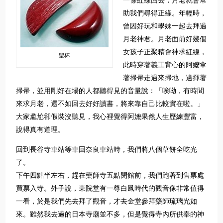
一條紅線回去，月老就會幫
助我們尋得正緣。年輕時，
曾因好玩和學妹一起去拜過
月老神君。月老面前好幾個
女孩子正聚精會神求紅線，
聖杯
此時穿著義工背心的阿嬤拿
著掃帚走過來掃地，邊揮著
掃帚，並用剛好在場的人都聽得見的音量說：「唉呦，有時間
來求月老，還不如回去好好讀書，將來靠自己比較實在啦。」
大家尷尬卻假裝沒聽見，我心裡覺得阿嬤果然人生歷練豐富，
說得真有道理。
回到長谷寺車站等車回奈良車站時，我們將八個草餅全吃光
了。
下午四點半左右，趕在藥師寺五點閉館前，我們跑著到售票處
買票入寺。外子說，東院堂有一尊白鳳時代的觀音像非常值得
一看，於是我們先去拜了觀音，才去金堂參拜藥師琉璃光如
來。雖然我去過的日本寺廟並不多，但是覺得寺內所供奉的神