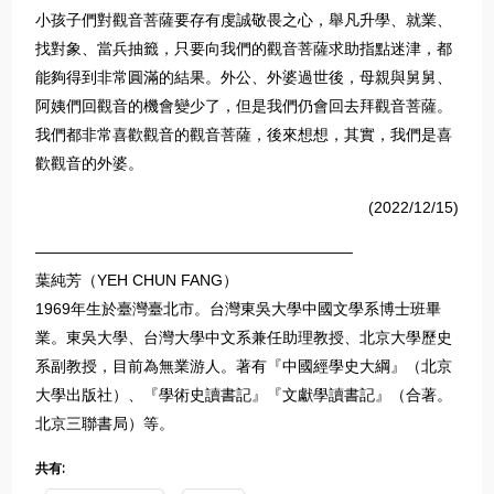
小孩子們對觀音菩薩要存有虔誠敬畏之心，舉凡升學、就業、
找對象、當兵抽籤，只要向我們的觀音菩薩求助指點迷津，都
能夠得到非常圓滿的結果。外公、外婆過世後，母親與舅舅、
阿姨們回觀音的機會變少了，但是我們仍會回去拜觀音菩薩。
我們都非常喜歡觀音的觀音菩薩，後來想想，其實，我們是喜
歡觀音的外婆。
(2022/12/15)
————————————————————–
葉純芳（YEH CHUN FANG）
1969年生於臺灣臺北市。台灣東吳大學中國文學系博士班畢
業。東吳大學、台灣大學中文系兼任助理教授、北京大學歷史
系副教授，目前為無業游人。著有『中國經學史大綱』（北京
大學出版社）、『學術史讀書記』『文獻學讀書記』（合著。
北京三聯書局）等。
共有: