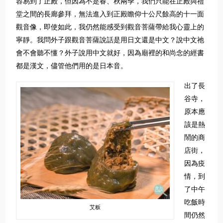
容易到了正殿，但因為不是春、秋兩季，我們只能在正殿與禮
堂之間的長廊參拜，無法進入到正殿瞻仰十公尺餘高的十一面
觀音像，即使如此，我仍然能感受到觀音菩薩帶給我心靈上的
寧靜。我問外子跟觀音菩薩說話是用日文還是中文？說中文祂
會不會聽不懂？外子說用中文就好，因為廟裡的和尚念的經書
都是漢文，儘管他們用的是日本音。
出了長
谷寺，
原本應
該是熱
鬧的商
店街，
因為疫
情，到
了中午
吃飯時
艾粄
間仍然