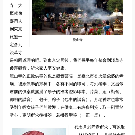
寺，大
概就像
臺灣人
到東京
旅遊一
龍山寺
定會到
淺草寺
是相同道理的吧。到東京定居後，我們幾乎每年都會到淺草寺
參拜觀音，祈求家人平安健康。
龍山寺的正殿供奉的也是觀音菩薩，是臺北市香火最鼎盛的寺
廟。後殿供奉的眾神中，各有不同的職司，每到考季，文昌帝
君前的供桌就擺滿了學子的准考證影印本、芹菜、蔥（勤奮、
聰明的諧音）、包子、粽子（包中的諧音）。月老神君也非常
受到年輕女孩子們的歡迎，在供桌上有許多副筊，取一副置於
掌心，稟明所求後擲筊，若擲得聖筊（一正一反），
代表月老同意所求，可以取