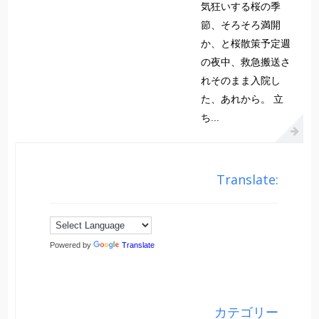
気狂いする桜の季
節、そろそろ満開
か、と桜散策予定週
の夜中、救急搬送さ
れそのまま入院し
た、あれから。 立
ち...
Translate:
Powered by
Translate
カテゴリー