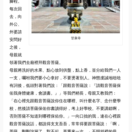
腳程。
每次回
去，向
外公、
外婆請
甘泉寺
安問好
之後，
母親就
領著我們去廟裡拜觀音菩薩。
母親將洗好的水果、點心放到供盤，點上香，並分給我們一人
一支，囑咐我們要小心拿好，不要燙著別人。神態虔誠地唸唸
有詞後，低頭對著我們說：「跟觀音菩薩說：『請觀音菩薩保
佑我身體健康，會讀書。』」等我們稍長，母親又教我們：
「在心裡先跟觀音菩薩說你住在哪裡、叫什麼名字、念什麼學
校，然後請菩薩保佑你書讀得好，考上好學校。不要講錯啊，
否則菩薩不知道到哪裡保佑你。」一向口拙的我，連在心裡跟
觀音菩薩說話，都說得支支吾吾，常常得要跟菩薩說：「啊，
菩薩，剛剛說漏了，對不起，再重來一次。」不明就裡的母