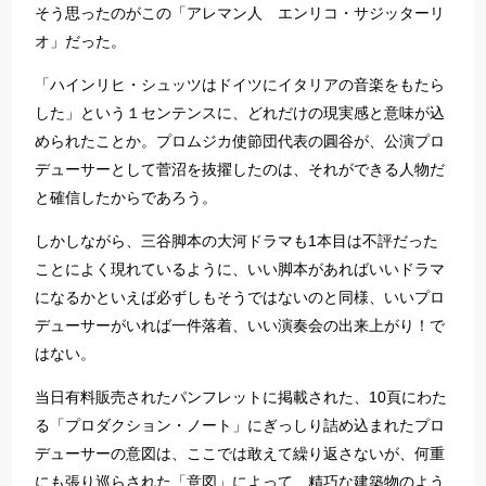
そう思ったのがこの「アレマン人 エンリコ・サジッターリ
オ」だった。
「ハインリヒ・シュッツはドイツにイタリアの音楽をもたら
した」という１センテンスに、どれだけの現実感と意味が込
められたことか。プロムジカ使節団代表の圓谷が、公演プロ
デューサーとして菅沼を抜擢したのは、それができる人物だ
と確信したからであろう。
しかしながら、三谷脚本の大河ドラマも1本目は不評だった
ことによく現れているように、いい脚本があればいいドラマ
になるかといえば必ずしもそうではないのと同様、いいプロ
デューサーがいれば一件落着、いい演奏会の出来上がり！で
はない。
当日有料販売されたパンフレットに掲載された、10頁にわた
る「プロダクション・ノート」にぎっしり詰め込まれたプロ
デューサーの意図は、ここでは敢えて繰り返さないが、何重
にも張り巡らされた「意図」によって、精巧な建築物のよう