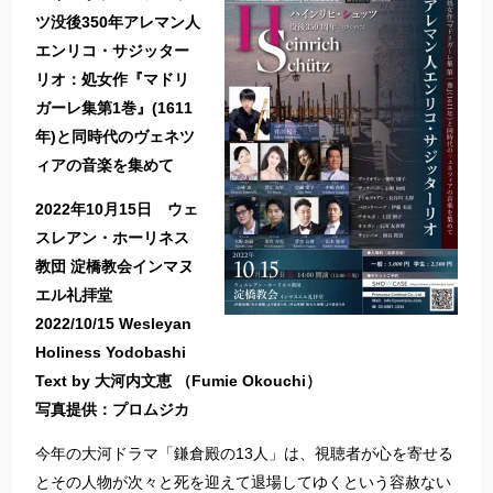
ツ没後350年アレマン人
エンリコ・サジッター
リオ：処女作『マドリ
ガーレ集第1巻』(1611
年)と同時代のヴェネツ
ィアの音楽を集めて
2022年10月15日 ウェ
スレアン・ホーリネス
教団 淀橋教会インマヌ
エル礼拝堂
2022/10/15 Wesleyan
Holiness Yodobashi
Text by 大河内文恵 （Fumie Okouchi）
写真提供：プロムジカ
今年の大河ドラマ「鎌倉殿の13人」は、視聴者が心を寄せる
とその人物が次々と死を迎えて退場してゆくという容赦ない