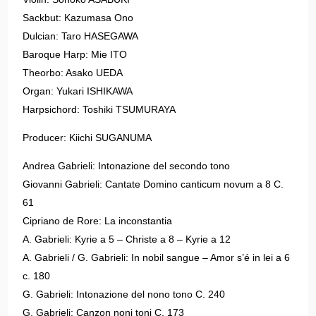
Sackbut: Kazumasa Ono
Dulcian: Taro HASEGAWA
Baroque Harp: Mie ITO
Theorbo: Asako UEDA
Organ: Yukari ISHIKAWA
Harpsichord: Toshiki TSUMURAYA
Producer: Kiichi SUGANUMA
Andrea Gabrieli: Intonazione del secondo tono
Giovanni Gabrieli: Cantate Domino canticum novum a 8 C.
61
Cipriano de Rore: La inconstantia
A. Gabrieli: Kyrie a 5 – Christe a 8 – Kyrie a 12
A. Gabrieli / G. Gabrieli: In nobil sangue – Amor s’é in lei a 6
c. 180
G. Gabrieli: Intonazione del nono tono C. 240
G. Gabrieli: Canzon noni toni C. 173