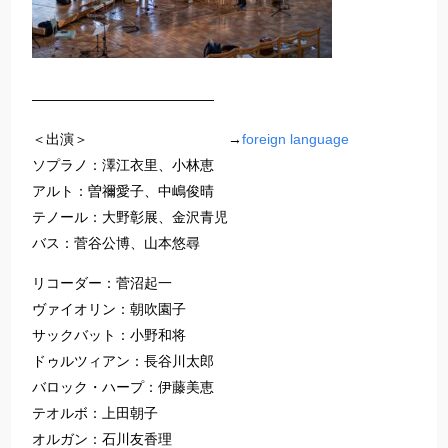
—————————————
＜出演＞ →
foreign language
ソプラノ：澤江衣里、小林恵
アルト：曽禰愛子、中嶋俊晴
テノール：大野彰展、金沢青児
バス：菅谷公博、山本悠尋
リコーダー：菅沼起一
ヴァイオリン：朝吹園子
サックバット：小野和将
ドゥルツィアン：長谷川太郎
バロック・ハープ：伊藤美恵
テオルボ：上田朝子
オルガン：石川友香理