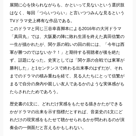
展開に心を抉られながらも、かといって見ないという選択肢
はなく、毎回「つらいつらい」と言いつつみんな見るという
TVドラマ史上稀有な作品である。
このドラマと同じ三谷幸喜脚本による2016年の大河ドラマ
「真田丸」では、大阪夏の陣に敗れ生涯を終えた真田信繁の
一生が描かれたが、関ケ原の戦いの回の前には、「今年は西
軍が勝つのではないか？！」と期待する視聴者が後を絶た
ず、話題になった。史実としては「関ケ原の合戦では東軍が
勝利した」と1センテンスで終わる出来事のはずだが、それ
までのドラマの積み重ねを経て、見る人たちにとって信繁が
まるで自分の身内や親しい友人であるかのような実体感がも
たらされたためであろう。
歴史書の1文に、どれだけ実感をもたせる描きかたができる
かがドラマの出来を示す指標だとすれば、音楽史の1文にど
れだけの現実感をもたせて聴かせられるかが問われるのが演
奏会の一側面だと言えるかもしれない。