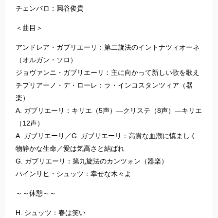
チェンバロ：圓谷俊貴
＜曲目＞
アンドレア・ガブリエーリ：第二旋法のイントナツィオーネ
（オルガン・ソロ）
ジョヴァンニ・ガブリエーリ：主に向かって新しい歌を歌え
チプリアーノ・デ・ローレ：ラ・インコスタンツィア（器
楽）
A. ガブリエーリ：キリエ（5声）―クリステ（8声）―キリエ
（12声）
A. ガブリエーリ／G. ガブリエーリ：高貴な血潮に慎ましく
物静かな生命／愛は気高さと結ばれ
G. ガブリエーリ：第九旋法のカンツォン（器楽）
ハインリヒ・シュッツ：幸せな木々よ
～～休憩～～
H. シュッツ：春は笑い