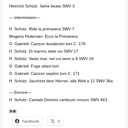
Heinrich Schütz: Selve beate SWV 3
— intermission—
H. Schütz: Ride la primavera SWV 7
Mogens Pedersøn: Ecco la Primavera
G. Gabrieli: Canzon duodecimi toni C. 178
H. Schütz: Di marmo siete voi SWV 17
H. Schütz: Vasto mar, nel cui seno a 8 SWV 19
G. Gabrieli: Fuga ottavi toni
G. Gabrieli: Canzon septimi toni C. 171
H. Schütz: Jauchzet dem Herren, alle Welt a 12 SWV 36a
— Encore—
H. Schütz: Cantate Domino canticum novum SWV 463
共有:
Facebook
X