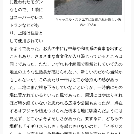
に覆われたモダン
なもので、１階に
はスーパーやレス
キャッスル・スクエアに設置された新しい象
トランなどがあ
のオブジェ
り、上階は住居と
して使用されてい
るようであった。お店の中には中華や和食系の食事を出すと
ころもあり、さまざまな食文化が入り混じっているところは
同じであった。ただ、いずれも小綺麗で整然としていて先の
地区のような生活臭が感じられない。新しいのだから当然か
もしれないが、このあたり一帯はどこか急拵えの感があっ
た。土地にまだ根を下ろしていないというか、一時的にその
場に置かれているといった風であった。周辺にはやはりそれ
ほど時を経ていないと思われる広場や公園もあったが、点在
するオブジェや植えつけられた樹木も地に馴染んだようには
見えず、どこかよそよそしさがあった。要するに、どちらの
場所も「イギリスらしさ」を感じさせないのだ。「イギリス