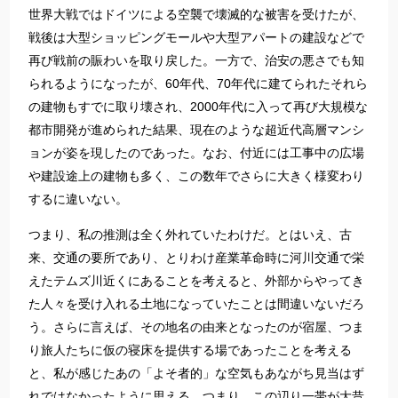
世界大戦ではドイツによる空襲で壊滅的な被害を受けたが、
戦後は大型ショッピングモールや大型アパートの建設などで
再び戦前の賑わいを取り戻した。一方で、治安の悪さでも知
られるようになったが、60年代、70年代に建てられたそれら
の建物もすでに取り壊され、2000年代に入って再び大規模な
都市開発が進められた結果、現在のような超近代高層マンシ
ョンが姿を現したのであった。なお、付近には工事中の広場
や建設途上の建物も多く、この数年でさらに大きく様変わり
するに違いない。
つまり、私の推測は全く外れていたわけだ。とはいえ、古
来、交通の要所であり、とりわけ産業革命時に河川交通で栄
えたテムズ川近くにあることを考えると、外部からやってき
た人々を受け入れる土地になっていたことは間違いないだろ
う。さらに言えば、その地名の由来となったのが宿屋、つま
り旅人たちに仮の寝床を提供する場であったことを考える
と、私が感じたあの「よそ者的」な空気もあながち見当はず
れではなかったように思える。つまり、この辺り一帯が大昔