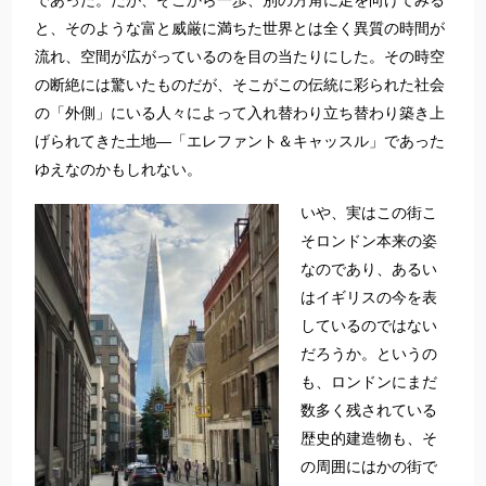
であった。だが、そこから一歩、別の方角に足を向けてみる
と、そのような富と威厳に満ちた世界とは全く異質の時間が
流れ、空間が広がっているのを目の当たりにした。その時空
の断絶には驚いたものだが、そこがこの伝統に彩られた社会
の「外側」にいる人々によって入れ替わり立ち替わり築き上
げられてきた土地―「エレファント＆キャッスル」であった
ゆえなのかもしれない。
いや、実はこの街こ
そロンドン本来の姿
なのであり、あるい
はイギリスの今を表
しているのではない
だろうか。というの
も、ロンドンにまだ
数多く残されている
歴史的建造物も、そ
の周囲にはかの街で