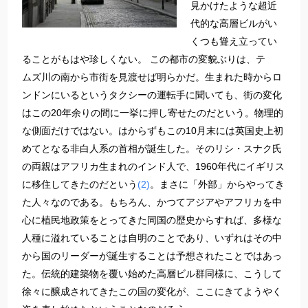
見かけたような超近
代的な高層ビルがい
くつも聳え立ってい
ることがもはや珍しくない。
この都市の変貌ぶりは、テ
ムズ川の南から市街を見渡せば明らかだ。生まれた時からロ
ンドンにいるというタクシーの運転手に聞いても、街の変化
はこの20年余りの間に一挙に押し寄せたのだという。物理的
な側面だけではない。はからずもこの10月末には英国史上初
めてとなる非白人系の首相が誕生した。そのリシ・スナク氏
の両親はアフリカ生まれのインド人で、1960年代にイギリス
に移住してきたのだという
(2)
。まさに「外部」からやってき
た人々なのである。もちろん、かつてアジアやアフリカを中
心に植民地政策をとってきた同国の歴史からすれば、多様な
人種に溢れていることは自明のことであり、いずれはその中
から国のリーダーが誕生することは予想されたことではあっ
た。伝統的建築物を覆い始めた高層ビル群同様に、こうして
徐々に醸成されてきたこの国の変化が、ここにきてようやく