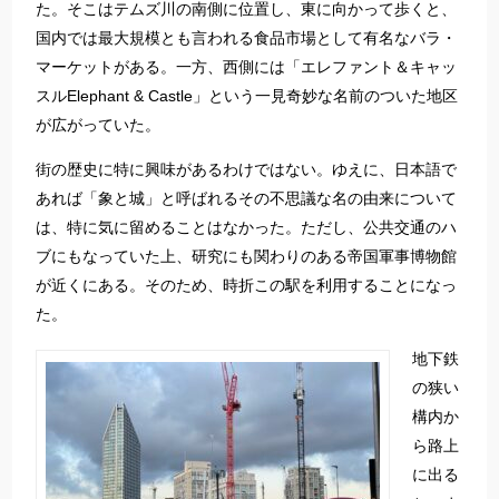
た。そこはテムズ川の南側に位置し、東に向かって歩くと、
国内では最大規模とも言われる食品市場として有名なバラ・
マーケットがある。一方、西側には「エレファント＆キャッ
スルElephant & Castle」という一見奇妙な名前のついた地区
が広がっていた。
街の歴史に特に興味があるわけではない。ゆえに、日本語で
あれば「象と城」と呼ばれるその不思議な名の由来について
は、特に気に留めることはなかった。ただし、公共交通のハ
ブにもなっていた上、研究にも関わりのある帝国軍事博物館
が近くにある。そのため、時折この駅を利用することになっ
た。
地下鉄
の狭い
構内か
ら路上
に出る