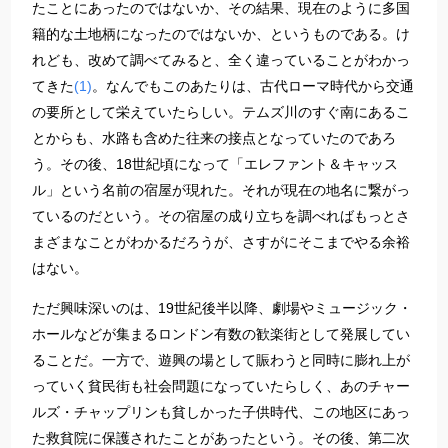
たことにあったのではないか、その結果、現在のように多国
籍的な土地柄になったのではないか、というものである。け
れども、改めて調べてみると、全く違っていることがわかっ
てきた
(1)
。なんでもこのあたりは、古代ローマ時代から交通
の要所として栄えていたらしい。テムズ川のすぐ南にあるこ
とからも、水路も含めた往来の接点となっていたのであろ
う。その後、18世紀頃になって「エレファント＆キャッス
ル」という名前の宿屋が現れた。それが現在の地名に繋がっ
ているのだという。その宿屋の成り立ちを調べればもっとさ
まざまなことがわかるだろうが、さすがにそこまでやる余裕
はない。
ただ興味深いのは、19世紀後半以降、劇場やミュージック・
ホールなどが集まるロンドン有数の歓楽街として発展してい
ることだ。一方で、遊興の場として賑わうと同時に膨れ上が
っていく貧民街も社会問題になっていたらしく、あのチャー
ルズ・チャップリンも貧しかった子供時代、この地区にあっ
た救貧院に保護されたことがあったという。その後、第二次