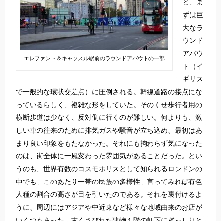
と、ま
ずは巨
大なラ
ウンド
アバウ
エレファント＆キャッスル駅前のラウンドアバウトの一部
ト（イ
ギリス
で一般的な環状交差点）に圧倒される。幹線道路の接点にな
っているらしく、複雑な形をしていた。そのくせ歩行者用の
横断歩道は少なく、反対側に行くのが難しい。何よりも、激
しい車の往来のために排気ガスや騒音が立ち込め、最初はあ
まり良い印象をもたなかった。それにも拘わらず気になった
のは、街全体に一風変わった雰囲気があることだった。とい
うのも、世界有数のコスモポリスとして知られるロンドンの
中でも、このあたり一帯の民族の多様性、言ってみれば有色
人種の割合の高さが目を引いたのである。それを裏付けるよ
うに、周辺にはアジアや中近東など様々な地域由来のお店が
いくつもあった。古くさびれた建物１階の軒下にぎっしりと