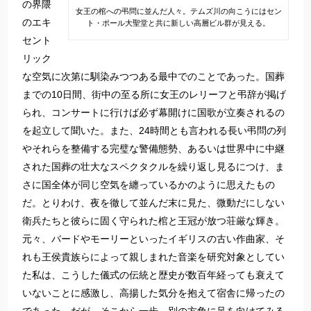
の界隈
女王の棺への弔問に並んだ人々。テムズ川の向こうにはセン
のエキ
ト・ポール大聖堂と共に新しい高層ビル群が見える。
セント
リック
な空気に次第に馴染みつつある最中でのことであった。国葬
までの10日間、街中の至る所に女王のレリーフと弔辞が掲げ
られ、コンサートに行けば必ず幕開けに国歌が立奏されるの
を起立して聞いた。また、24時間とも言われる長い弔問の列
やそれらを整備する完璧な警備態勢、あるいは世界中に中継
された国葬の壮大なスペクタクルを繰り返し見るにつけ、ま
さに国全体が同じ空気を纏っているかのように思えたもの
だ。とりわけ、夜を徹して並んだ末に見た、微動だにしない
衛兵たちと彼らに固く守られた棺と王冠が放つ荘厳な輝き。
元々、バードやモーリーといったイギリスの古い作曲家、そ
れも王侯貴族らによって親しまれた音楽を研究対象としてい
た私は、こうした儀式の伝統と歴史が数百年経っても衰えて
いないことに感激し、高揚した気分を抱えて宿舎に帰ったの