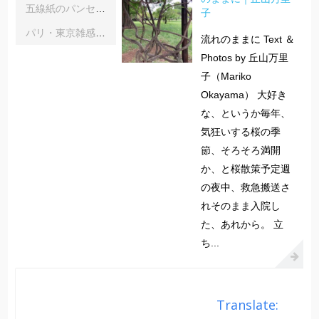
五線紙のパンセ｜《レインボーサーペント》《夜の霧》｜浦部雪
子
パリ・東京雑感｜忘れられた「音楽の力」に脳科学の助け船 ｜松浦茂長
流れのままに Text ＆
Photos by 丘山万里
子（Mariko
Okayama） 大好き
な、というか毎年、
気狂いする桜の季
節、そろそろ満開
か、と桜散策予定週
の夜中、救急搬送さ
れそのまま入院し
た、あれから。 立
ち...
Translate: