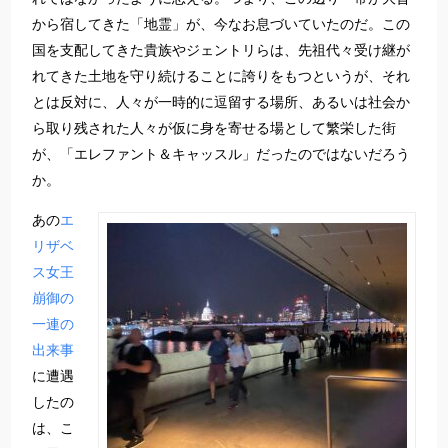
から宿してきた「地霊」が、今なお息づいていたのだ。この
国を支配してきた貴族やジェントリらは、先祖代々受け継が
れてきた土地を守り続けることに誇りをもつというが、それ
とは反対に、人々が一時的に逗留する場所、あるいは社会か
ら取り残された人々が仮に身を寄せる場として繁栄した街
が、「エレファント＆キャッスル」だったのではないだろう
か。
あの
エ
リザベ
ス女王
崩御の
一連の
出来事
に遭遇
したの
は、こ