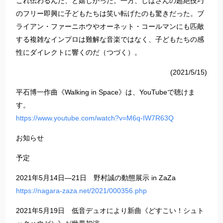
これ伝わるんだ、と嬉しかった。一方、しばさんの超絶技巧
のフリー即興に子どもたちは笑い転げたのも驚きだった。ブ
ライアン・ファーニホウやオーネット・コールマンにも匹敵
する複雑なインプロは難解な音楽ではなく、子どもたちの感
性にダイレクトに響くのだ（つづく）。
(2021/5/15)
平石博一作曲《Walking in Space》は、YouTubeで聴けま
す。
https://www.youtube.com/watch?v=M6q-IW7R63Q
お知らせ
予定
2021年5月14日―21日 野村誠の動態展示 in ZaZa
https://nagara-zaza.net/2021/000356.php
2021年5月19日 低音デュオにより新曲《どすこい！シュト