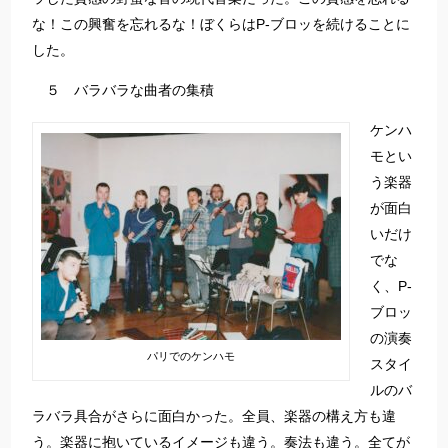
な！この興奮を忘れるな！ぼくらはP-ブロッを続けることに
した。
５ バラバラな曲者の集積
ケンハ
モとい
う楽器
が面白
いだけ
でな
く、P-
ブロッ
の演奏
パリでのケンハモ
スタイ
ルのバ
ラバラ具合がさらに面白かった。全員、楽器の構え方も違
う。楽器に抱いているイメージも違う。奏法も違う。全てが