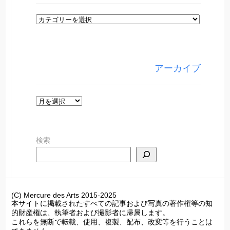
カ
テ
ゴ
リ
アーカイブ
ー
ア
ー
カ
検索
イ
ブ
(C) Mercure des Arts 2015-2025
本サイトに掲載されたすべての記事および写真の著作権等の知
的財産権は、執筆者および撮影者に帰属します。
これらを無断で転載、使用、複製、配布、改変等を行うことは