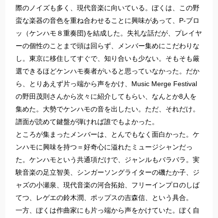
際のノイズも多く、現代音楽に向いている。ぼくは、この野
蛮な楽器の音色を重ね合わせることに興味があって、P-ブロ
ッ（ケンハモ８重奏団)を結成した。失礼な話だが、プレイヤ
ーの個性のことまで頭は回らず、メンバー集めにこだわりな
し。東京に移住してすぐで、知り合いも少ない。そもそも厳
選できるほどケンハモ奏者がいると思っていなかった。だか
ら、とりあえず片っ端から声をかけ、Music Merge Festival
の野田茂則さんから次々に紹介してもらい、なんとか8人を
集めた。大勢でケンハモの音を出したい。ただ、それだけ。
譜面が読めて鍵盤が弾ければ誰でもよかった。
ところが集まったメンバーは、とんでもなく面白かった。ケ
ンハモに興味を持つ＝好奇心に溢れたミュージシャンだっ
た。ケンハモという共通項だけで、ジャンルもバラバラ。実
験音楽の足立智美、シンガーソングライターの磯たか子、ジ
ャズの小瀬泉、現代音楽の河合拓始、フリーインプロのしば
てつ、レゲエの鈴木潤、ポップスの吉森信、という具合。
一方、ぼくは作曲家にも片っ端から声をかけていた。ぼく自