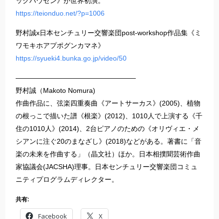
ックハウゼン》が世界初演。
https://teionduo.net/?p=1006
野村誠x日本センチュリー交響楽団post-workshop作品集《ミ
ワモキホアプポグンカマネ》
https://syueki4.bunka.go.jp/video/50
—————————————————–
野村誠（Makoto Nomura)
作曲作品に、弦楽四重奏曲《アートサーカス》(2005)、植物
の根っこで描いた譜《根楽》(2012)、1010人で上演する《千
住の1010人》(2014)、2台ピアノのための《オリヴィエ・メ
シアンに注ぐ20のまなざし》(2018)などがある。著書に「音
楽の未来を作曲する」（晶文社）ほか。日本相撲聞芸術作曲
家協議会(JACSHA)理事。日本センチュリー交響楽団コミュ
ニティプログラムディレクター。
共有:
Facebook
X