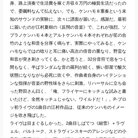
身、路上演奏で生活費を稼ぐ月収６万円の極貧生活だったの
で、委嘱料なんて払えない。でも、ケンハモ８重奏という未
知のサウンドの実験に、次々に譜面が届いた。感謝だ。最初
に届いたのが江村夏樹の《反閇の音楽》で、これが強烈。ソ
プラノケンハモ４本とアルトケンハモ４本それぞれが笙の合
竹のような和音を分厚く鳴らす。実際にやってみると、ケン
ハモならではの唸りと耳に痛い高次の倍音の重なり。野蛮な
和音が突き刺さってくる。かと思うと、32分音符で息をつく
間もなく、半ばランダムな音の羅列が続く。狭い部屋で酸欠
状態になりながら必死に吹く中、作曲者自身のハイテンショ
ンな指揮が音楽の野性味をさらに刺激。リハーサルに立ち会
った野田さん曰く、「俺、フライヤーにキッチュな試みと書
いたけど、全然キッチュじゃない。ワイルドだ！」。P-ブロ
ッ初ライヴの1曲目の江村作品は、従来のケンハモのイメー
ジを吹き飛ばした。
ライヴは目まぐるしかった。2曲目しばてつ《細雪》＋ラヴ
ェル、バルトーク、ストラヴィンスキーのアレンジなどの小