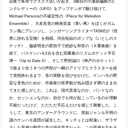
品集で客席でクスクス笑いが起き、3曲目の小瀬泉編曲のピ
ンクレディーの《UFO》をアップテンポで駆け抜けて、
Michael Parsonsの不確定性の《Piece for Melodion
Ensemble》、大友良英の映画音楽《青い凧》をぼくがガム
ラン風にアレンジし、シンガーソングライターTASKEが《世
界に誇れる宝物》を熱唱。河合拓始のポップな《いとしのス
ナッチ》、脇坂明史の変拍子で絶妙な和音の《６重奏曲》を
経て、バスケンハモ2台を含む四重奏のリズムホケット平石
博一《Up to Date II》、そして野村誠の《神戸のホケット》
で絡まり合う８つの声部が一瞬のアドリブとクラスターを経
て突然終わるまで、音の実験を浴びせかけた。ケンハモの野
蛮な音色のためか、作曲家の世界観が包み隠さず裸のまま出
てきた感じがした。これは、現代音楽なのか、バンドなの
か、セッションなのか。自分でも何が起こっているのか理解
不能だったけど、ただただ手応えだけを感じて興奮した。こ
うして、東京のアンダーグラウンドに、突如ジャンル不明の
謎のケンハモ楽団が誕生した。キッチュとは程遠い、ザラザ
ラした質感の野蛮な音の現代音楽だった。この質感を忘れる