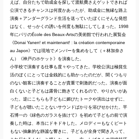
えば、自分たちで助成金を探して渡航費さえゲットできれば
公演できるチャンスは何度かあったが、助成金に無縁な路上
演奏＋アンダーグランド生活を送っていたぼくにそんな発想
はなく、せっかくの誘いを何度も無駄にしてしまった。1998
年にパリのÉcole des Beaux-Artsの美術館で行われた展覧会
《Donai Yanen! et maintenant! : la création contemporaine
au Japon》では現地でメンバーを集めをして（＋林加奈さ
ん）《神戸のホケット》を演奏した。
小学校で演奏する仕事も度々やってきた。学校公演は極貧生
活のぼくにとっては金銭的にも助かったのだが、聞くつもり
のない観客に演奏することが貴重で刺激的だった。演奏が面
白くないと子どもは露骨に飽きてくれるので、やりがいがあ
った。逆にこちらも子どもに媚びたトークや演出はせずに、
子どもが聴いたことないサウンドばかりを浴びせかけた。平
石博一の《緑色のガラスを抜けて》を初めて子どもの前で演
奏した時は、本当にドキドキした。メロディーもなくビート
もない抽象的な静謐な響きに、子どもが全身で聞き入って、