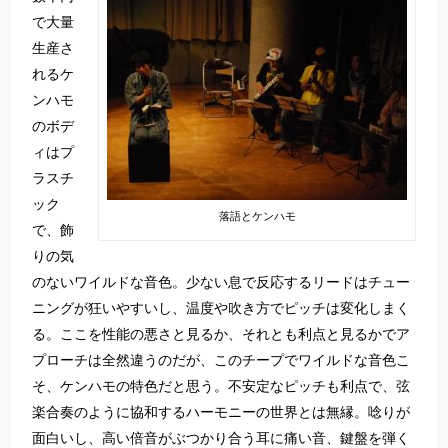
で大量
生産さ
れるケ
ンハモ
のボデ
ィはプ
ラスチ
ック
落語とケンハモ
で、飾
りの気
のないワイルドな音色。少ない息で反応するリードはチュー
ニングが狂いやすいし、温度や吹き方でピッチは変化しまく
る。ここを性能の悪さと見るか、それとも利点と見るかでア
プローチは全然違うのだが、このチープでワイルドな音色こ
そ、ケンハモの特色だと思う。不安定なピッチも利点で、弦
楽合奏のように協和するハーモニーの世界とは無縁。唸りが
面白いし、高い倍音がぶつかり合う耳に痛い音、鍵盤を弾く