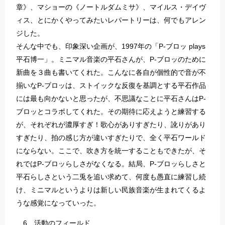
章》、マショーの《ノートルダムミサ》、マイルス・デイヴ
ィス、とにかくやってみたいレパートリーは、何でもアレン
ジした。
そんな中でも、印象深い企画が、1997年の「P-ブロッ plays
平石博一」。ミニマル音楽の平石さんが、P-ブロッのために
新曲を３曲も書いてくれた。こんなに各自が個性的で音が不
揃いなP-ブロッは、ストイックな反復を基調とする平石作品
には最も向かないと思ったが、不思議なことに平石さんはP-
ブロッとコラボしてくれた。その期待に応えようと練習する
が、それぞれが濃厚すぎ！歌心がありすぎたり、訛りがあり
すぎたり、拍の感じ方が違いすぎたりで、全く平石ワールド
にならない。ここで、吹き方を統一することもできたが、そ
れではP-ブロッらしさがなくなる。結局、P-ブロッらしさと
平石らしさという二兎を追い求めて、何度も愚直に練習し続
け、ミニマルというよりは新しい民族音楽が生まれてくるよ
うな感覚になっていった。
6 活動のフィールド