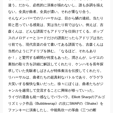
違う。だから、必然的に演奏が揃わないし、誰も歩調を揃え
ない。全員が曲者。全員が濃い。それが重なり合う。
そんなメンバーでのリハーサルは、目から鱗の連続。当たり
前と思っている感覚は、実は当たり前ではない。例えば、吉
森くんは、どんな譜面でもアドリブを仕掛けてくる。ポップ
スのメロディーとコードだけの譜面だったらアドリブは当た
り前でも、現代音楽の全て書いてある譜面でも、吉森くんは
当然のようにアドリブを挟む。「なるほど、それもあり
か！」と驚愕する瞬間が何度もあった。潤さんが、レゲエの
裏拍の取り方を詳細に解説してくれたり、ケンハモを長年探
求していた先駆者しばさんが特殊奏法を伝授してくれたり。
リハーサルは、曲者たちの超真剣なバトルであり、ゲラゲラ
大笑いする愉快な集いだった。徐々にぼくは、曲者たちがジ
ャンルを越境して交流することに興味が移っていった。
ライヴの選曲も統一感なしでバラバラ。Elliott Sharpのアルゴ
リズミック作品《Bubblewrap》の次にSMAPの《Shake》を
ファンキーに演奏したし、中能島欣一の箏曲《三つの断