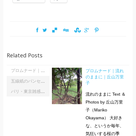
Related Posts
プロムナード｜流れ
プロムナード｜流れのままに｜丘山万里子
のままに｜丘山万里
五線紙のパンセ｜《レインボーサーペント》《夜の霧》｜浦部雪
子
パリ・東京雑感｜忘れられた「音楽の力」に脳科学の助け船 ｜松浦茂長
流れのままに Text ＆
Photos by 丘山万里
子（Mariko
Okayama） 大好き
な、というか毎年、
気狂いする桜の季