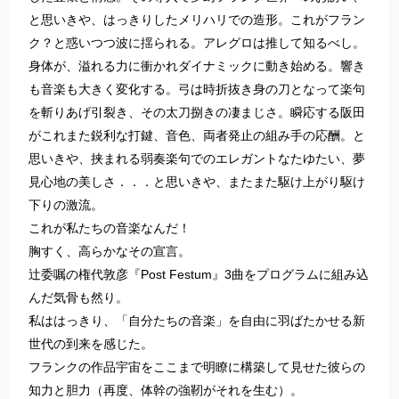
と思いきや、はっきりしたメリハリでの造形。これがフラン
ク？と惑いつつ波に揺られる。アレグロは推して知るべし。
身体が、溢れる力に衝かれダイナミックに動き始める。響き
も音楽も大きく変化する。弓は時折抜き身の刀となって楽句
を斬りあげ引裂き、その太刀捌きの凄まじさ。瞬応する阪田
がこれまた鋭利な打鍵、音色、両者発止の組み手の応酬。と
思いきや、挟まれる弱奏楽句でのエレガントなたゆたい、夢
見心地の美しさ．．．と思いきや、またまた駆け上がり駆け
下りの激流。
これが私たちの音楽なんだ！
胸すく、高らかなその宣言。
辻委嘱の権代敦彦『Post Festum』3曲をプログラムに組み込
んだ気骨も然り。
私ははっきり、「自分たちの音楽」を自由に羽ばたかせる新
世代の到来を感じた。
フランクの作品宇宙をここまで明瞭に構築して見せた彼らの
知力と胆力（再度、体幹の強靭がそれを生む）。