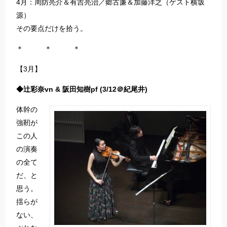
4月：周防亮介＆有吉亮治／郷古廉＆加藤洋之（ゲスト横坂
源）
その要点だけを拾う。
＊ ＊ ＊
【3月】
◆辻彩奈vn & 阪田知樹pf (3/12＠紀尾井)
体幹の
強靭が
この人
の演奏
の全て
だ、と
思う。
揺らが
ない、