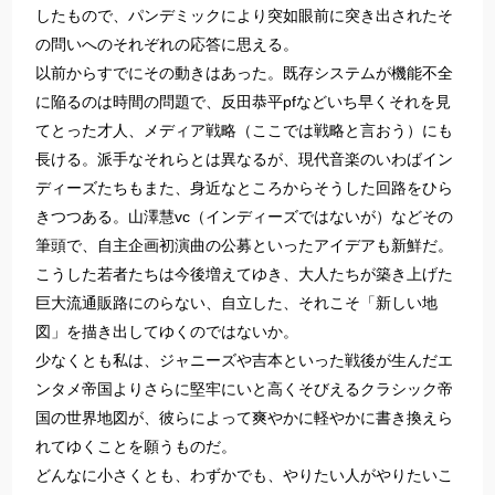
したもので、パンデミックにより突如眼前に突き出されたそ
の問いへのそれぞれの応答に思える。
以前からすでにその動きはあった。既存システムが機能不全
に陥るのは時間の問題で、反田恭平pfなどいち早くそれを見
てとった才人、メディア戦略（ここでは戦略と言おう）にも
長ける。派手なそれらとは異なるが、現代音楽のいわばイン
ディーズたちもまた、身近なところからそうした回路をひら
きつつある。山澤慧vc（インディーズではないが）などその
筆頭で、自主企画初演曲の公募といったアイデアも新鮮だ。
こうした若者たちは今後増えてゆき、大人たちが築き上げた
巨大流通販路にのらない、自立した、それこそ「新しい地
図」を描き出してゆくのではないか。
少なくとも私は、ジャニーズや吉本といった戦後が生んだエ
ンタメ帝国よりさらに堅牢にいと高くそびえるクラシック帝
国の世界地図が、彼らによって爽やかに軽やかに書き換えら
れてゆくことを願うものだ。
どんなに小さくとも、わずかでも、やりたい人がやりたいこ