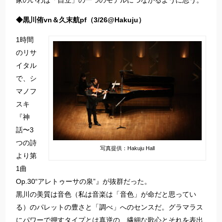
家のいわば「自立」の一つのモデルにつながるように思う。
◆黒川侑vn＆久末航pf（3/26@Hakuju）
1時間
のリサ
イタル
で、シ
マノフ
スキ
『神
話〜3
つの詩
写真提供：Hakuju Hall
より第
1曲
Op.30“アレトゥーサの泉”』が抜群だった。
黒川の美質は音色（私は音楽は「音色」が命だと思ってい
る）のパレットの豊さと「調べ」へのセンスだ。グラマラス
にパワーで押すタイプとは真逆の、繊細な歌心とそれを表出