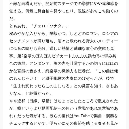
不敵な面構えだが、開始前ステージでの挙措にやや違和感を
覚える。何気に舞台袖を見やったり、視線があちこち動くの
だ。
ともあれ、『チェロ・ソナタ』。
秘めやかな入りから、剛毅かつ、しとどのロマン。ロシアの
センチメントが滴り落ち、滔々と歌われる野太いメロディー
に低音の鳴りも充分、逞しい熱情と繊細な歌心の交錯も見
事。第2楽章のぼんぼんピチカートぶんぶん跳ね弓の弾み具
合の抜群。アンダンテ、胸の内を吐露するかの切々にはほの
かな官能の色さえ。終楽章の機動力も圧巻だ。「この曲は俺
のもんじゃい！」と獅子咆哮の力奏にのけぞったが、後で
「生まれ変わったらこの曲になる」との発言を知り、さもあ
りなん、と納得だった。
やや違和（目線、挙措）はちょっとしたところで散見された
が、癖というより動画配信への何か（意識であれ無意識であ
れ）だった気がする。彼らの世代はYouTubeで楽曲・演奏を
チェックするとかで、明らかにその痕跡を感じる奏者も見か