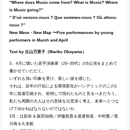
“Where does Music come from? What is Music? Where
is Music going?”
“ D’où venons-nous ? Que sommes-nous ? Où allons-
nous ?”
New Wave・New Map 〜Five performances by young
performers in March and April
Text by 丘山万里子（Mariko Okayama）
3、4月に聴いた若手演奏家（20~30代）の5公演をまとめて
書かせていただく。
いずれも強い印象を受け、新しい波を感じた。
それは、近年のIT化による環境変化がパンデミックのこの1
年に急速圧縮され、前倒しで現れたものと見るべきだろう。
私たち周囲の大人はその意味を注意深く考え、未来へとつな
げてゆかねばならないのではないか。
3月：辻彩奈 & 阪田知樹／伊藤悠貴＆渡邊智道、中村愛／黒
川侑＆久末航