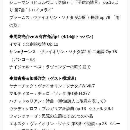
シューマン（ヒュルヴェック編） : 「子供の情景」 op.15 よ
り 第7曲 “トロイメライ”
ブラームス : ヴァイオリン・ソナタ 第1番 ト長調 op.78 「雨
の歌」
◆周防亮介vn＆有吉亮治pf（4/14@トッパン）
イザイ：悲劇的な詩 Op.12
サン=サーンス：ヴァイオリン・ソナタ第1番 ニ短調 Op.75
（アンコール）
ナイジェル・ヘス：ラヴェンダーの咲く庭で
◆郷古廉＆加藤洋之（ゲスト横坂源）
ヤナーチェク：ヴァイオリン・ソナタ JW VII/7
マルティヌー：チェロ・ソナタ 第1番 H.277
ハチャトゥリアン：詩曲 《吟遊詩人に敬意を表して》
ヴラディゲロフ：ブルガリア狂詩曲 op.16 《ヴァルダル》
ツィンツァーゼ：民謡の主題による5つの小品
エネスク：ヴァイオリン・ソナタ 第3番 イ短調 op.25 《ルー