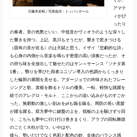
くが、
アマテ
Ⓒ藤本史昭／写真提供：トッパンホール
ィがぴ
ったり
の奏者。音の色艶といい、中低音がヴィオラのような深々し
た響きを持つ。上記、黒川もそうだが、響きで惹きつける
（固有の音が在る）のは天賦と思う。イザイ『悲劇的な詩』
も心身の内側から音楽を鳴らす密度の高い演奏だったが、そ
の持ち味を全放出して魅せたのはサン＝サーンス『ソナタ第
1番』。翳りを帯びた両者ユニゾン導入の色調からくっきり
した輪郭の展開を見せる。アダージョでの吟味されたフレー
ジングと歌、裳裾を飾るトリルの優美。一転、軽快な跳躍を
経てのアレグロ・モルト、ここからの追い込みがものすごか
った。無窮動の激しい刻みをpfも煽る煽る。周防の長い黒髪
が躍る躍る。双方夢中に鍵盤の上を、指板の上を駆けずり回
り、こちらも夢中に行け行け巻きまくり、アラブの回転舞踏
のごとく火柱が立つ。いやはや。
彼ら、勢いだけでなく色彩と配色の妙、全体のバランス感