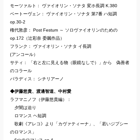
モーツァルト： ヴァイオリン・ソナタ 変ホ長調 K.380
ベートーヴェン： ヴァイオリン・ソナタ 第7番 ハ短調
op.30-2
権代敦彦： Post Festum ～ ソロヴァイオリンのための
op.172（辻彩奈 委嘱作品）
フランク： ヴァイオリン・ソナタ イ長調
(アンコール）
サティ： 「右と左に見える物（眼鏡なしで）」から 偽善者
のコラール
パラディス： シチリアーノ
◆伊藤悠貴、渡邊智道、中村愛
ラフマニノフ（伊藤悠貴編）：
夕闇は迫り
ロマンス ヘ短調
歌劇《アレコ》より「カヴァティーナ」、「若いジプシー
のロマンス」