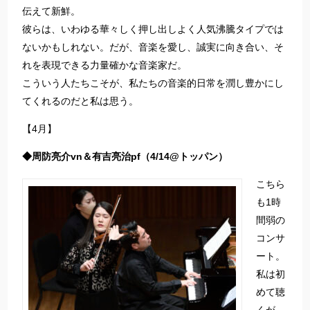
伝えて新鮮。
彼らは、いわゆる華々しく押し出しよく人気沸騰タイプでは
ないかもしれない。だが、音楽を愛し、誠実に向き合い、そ
れを表現できる力量確かな音楽家だ。
こういう人たちこそが、私たちの音楽的日常を潤し豊かにし
てくれるのだと私は思う。
【4月】
◆周防亮介vn＆有吉亮治pf（4/14@トッパン）
こちら
も1時
間弱の
コンサ
ート。
私は初
めて聴