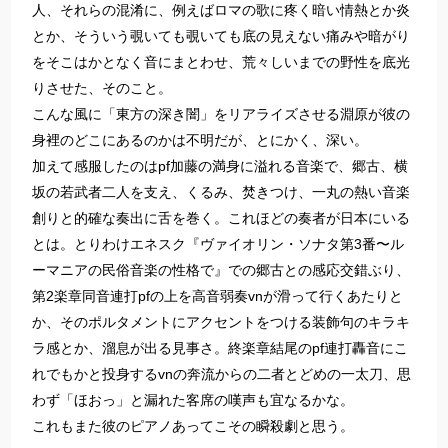
人、それらの混淆に、例えばロマの歌に疼く暗い情熱とか炎
とか、そういう覗いても覗いても底の見えない痛みや暗がり
をそこはかとなく音にまとわせ、荒々しいまでの野性を底光
りさせた、そのこと。
こんな風に「東方の深き闇」をリアライズさせる淵原が彼の
身裡のどこにあるのかは不明だが、とにかく、深い。
加えて感服したのはpf加藤の満身に溢れる音楽で、郷古、横
坂の若武者二人を支え、くるみ、焚きつけ、一丸の熱い音楽
創りと的確な奏出に舌を巻く。これほどの奏者が日本にいる
とは。とりわけエネスク『ヴァイオリン・ソナタ第3番〜ル
ーマニアの民俗音楽の性格で』での郷古との感応交錯ぶり、
第2楽章同音連打pfの上を高音弱奏vnが滑って行くあたりと
か、そのポルタメントにアクセントをつける装飾句のキラキ
ラ感とか、溜息が出る見事さ。終楽章結尾のpf連打轟音にこ
れでもかと投身するvnの奔流からの二者とどめの一太刀、思
わず「ほおっ」と漏れた客席の嘆声も宜なるかな。
これもまた彼のピアノあってこその瞬殺劇と思う。