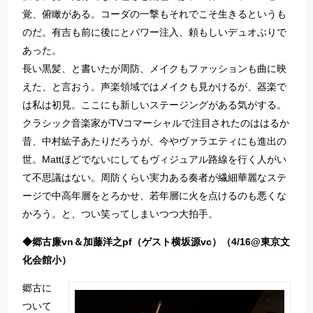
覚、俯瞰がある。コーダの一撃もそれでこそ生きるというも
のだ。有吉も前に後にとパワー注入、頼もしいデュオぶりで
あった。
長い黒髪、と書いたが周防、メイクもファッションも曲に映
えた、と言おう。声楽領域ではメイクも見かけるが、器楽で
は私は初見。ここにも新しいステージングがある気がする。
クラシック音楽家がTVコマーシャルで注目されたのははるか
昔、中村紘子あたりだろうが、今やヴァラエティにも進出の
世。Mattほどでないにしてもヴィジュアル路線を行く人がい
て不思議はない。周防くらい実力ある奏者が繊細華麗なステ
ージで中高年層をとろかせ、若年層に火を点けるのも悪くな
かろう。と、つい笑ってしまいつつ大拍手。
◆郷古廉vn＆加藤洋之pf（ゲスト横坂源vc）（4/16@東京文
化会館小）
郷古に
ついて