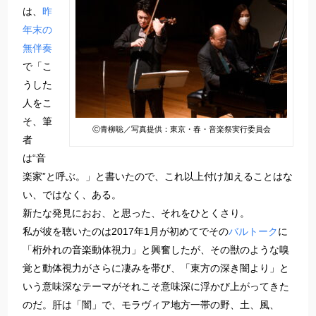
は、
昨
年末の
無伴奏
で「こ
うした
人をこ
そ、筆
Ⓒ青柳聡／写真提供：東京・春・音楽祭実行委員会
者
は“音
楽家”と呼ぶ。」と書いたので、これ以上付け加えることはな
い、ではなく、ある。
新たな発見におお、と思った、それをひとくさり。
私が彼を聴いたのは2017年1月が初めてでその
バルトーク
に
「桁外れの音楽動体視力」と興奮したが、その獣のような嗅
覚と動体視力がさらに凄みを帯び、「東方の深き闇より」と
いう意味深なテーマがそれこそ意味深に浮かび上がってきた
のだ。肝は「闇」で、モラヴィア地方一帯の野、土、風、