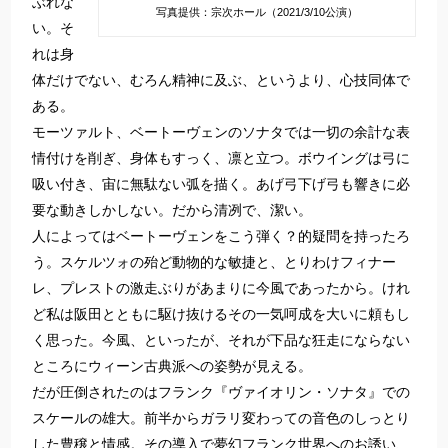
ぶれな
写真提供：宗次ホール（2021/3/10公演）
い。そ
れは身
体だけでない、むろん精神に及ぶ、というより、心技同体で
ある。
モーツァルト、ベートーヴェンのソナタでは一切の余計な表
情付けを削ぎ、身体もすっく、凛と立つ。ボウイングは弓に
吸い付き、宙に無駄ない弧を描く。あげ弓下げ弓も響きに必
要な動きしかしない。だから清冽で、潔い。
人によってはベートーヴェンをこう弾く？的疑問を持ったろ
う。スケルツォの殆ど動物的な敏捷と、とりわけフィナー
レ、プレストの激走ぶりがあまりに今風であったから。けれ
ど私は阪田とともに駆け抜けるその一気呵成を大いに頼もし
く思った。今風、といったが、それが下品な狂走にならない
ところにウィーン古典派への姿勢が見える。
だが圧倒されたのはフランク『ヴァイオリン・ソナタ』での
スケールの雄大。前半からガラリ変わっての音色のしっとり
した豊穣と情感。その導入で夢幻フランク世界へのお誘い、