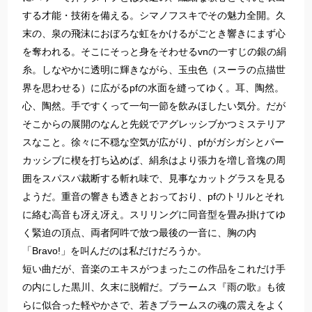
する才能・技術を備える。シマノフスキでその魅力全開。久
末の、泉の飛沫におぼろな虹をかけるがごとき響きにまず心
を奪われる。そこにそっと身をそわせるvnの一すじの銀の絹
糸。しなやかに透明に輝きながら、玉虫色（スーラの点描世
界を思わせる）に広がるpfの水面を縫ってゆく。耳、陶然。
心、陶然。手ですくって一句一節を飲みほしたい気分。だが
そこからの展開のなんと先鋭でアグレッシブかつミステリア
スなこと。徐々に不穏な空気が広がり、pfがガシガシとパー
カッシブに楔を打ち込めば、絹糸はより張力を増し音塊の周
囲をスパスパ裁断する斬れ味で、見事なカットグラスを見る
ようだ。重音の響きも透きとおっており、pfのトリルとそれ
に絡む高音も冴え冴え。スリリングに同音型を畳み掛けてゆ
く緊迫の頂点、両者阿吽で放つ最後の一音に、胸の内
「Bravo!」を叫んだのは私だけだろうか。
短い曲だが、音楽のエキスがつまったこの作品をこれだけ手
の内にした黒川、久末に脱帽だ。ブラームス『雨の歌』も彼
らに似合った軽やかさで、若きブラームスの魂の震えをよく