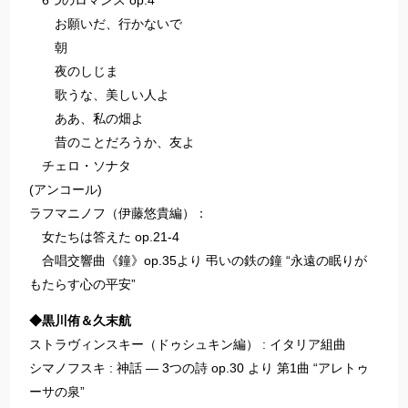
6つのロマンス op.4
お願いだ、行かないで
朝
夜のしじま
歌うな、美しい人よ
ああ、私の畑よ
昔のことだろうか、友よ
チェロ・ソナタ
(アンコール)
ラフマニノフ（伊藤悠貴編）：
女たちは答えた op.21-4
合唱交響曲《鐘》op.35より 弔いの鉄の鐘 “永遠の眠りが
もたらす心の平安”
◆黒川侑＆久末航
ストラヴィンスキー（ドゥシュキン編） : イタリア組曲
シマノフスキ : 神話 ― 3つの詩 op.30 より 第1曲 “アレトゥ
ーサの泉”