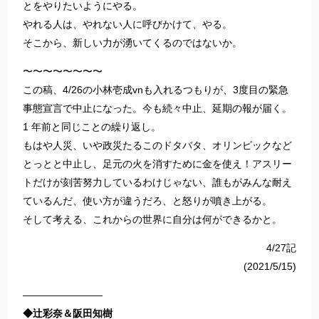
とをやりたいようにやる。
やれる人は、やれない人に呼びかけて、やる。
そこから、新しい力が湧いてくるのではないか。
〜〜〜〜〜〜〜〜
この稿、4/26の小林壱成vnも入れるつもりが、3度目の緊急
事態宣言で中止になった。今も続々中止、延期の報が届く。
1 年前と同じことの繰り返し。
もはや人災、いや政災たるこのドタバタ、オリンピックなど
とっとと中止し、足元の火を消すために金を使え！アスリー
トだけが刻苦努力しているわけじゃない、誰もがみんな耐え
ているんだ、使い方が違うだろ、と怒りが噴き上がる。
そして考える、これからの世界に自分は何ができるかと。
4/27記
(2021/5/15)
————————
◆辻彩奈＆阪田知樹