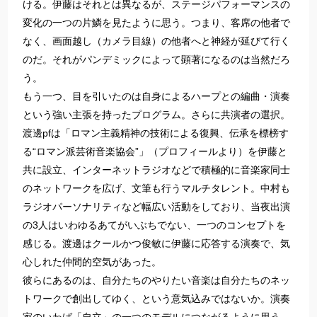
ける。伊藤はそれとは異なるが、ステージパフォーマンスの
変化の一つの片鱗を見たように思う。つまり、客席の他者で
なく、画面越し（カメラ目線）の他者へと神経が延びて行く
のだ。それがパンデミックによって顕著になるのは当然だろ
う。
もう一つ、目を引いたのは自身によるハープとの編曲・演奏
という強い主張を持ったプログラム。さらに共演者の選択。
渡邊pfは「ロマン主義精神の技術による復興、伝承を標榜す
る“ロマン派芸術音楽協会”」（プロフィールより）を伊藤と
共に設立、インターネットラジオなどで積極的に音楽家同士
のネットワークを広げ、文筆も行うマルチタレント。中村も
ラジオパーソナリティなど幅広い活動をしており、当夜出演
の3人はいわゆるあてがいぶちでない、一つのコンセプトを
感じる。渡邊はクールかつ俊敏に伊藤に応答する演奏で、気
心しれた仲間的空気があった。
彼らにあるのは、自分たちのやりたい音楽は自分たちのネッ
トワークで創出してゆく、という意気込みではないか。演奏