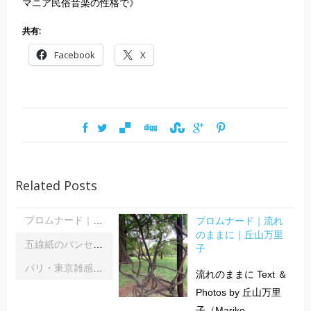
マニア民俗音楽の性格で》
共有:
Facebook
X
Related Posts
プロムナード｜流れ
プロムナード｜流れのままに｜丘山万里子
のままに｜丘山万里
五線紙のパンセ｜《レインボーサーペント》《夜の霧》｜浦部雪
子
パリ・東京雑感｜忘れられた「音楽の力」に脳科学の助け船 ｜松浦茂長
流れのままに Text ＆
Photos by 丘山万里
子（Mariko