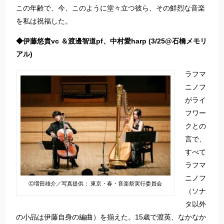
この年齢で、今、このように堂々立つ彼ら、その鮮烈な音楽
を私は祝福した。
◆伊藤悠貴vc ＆渡邊智道pf、中村愛harp (3/25@石橋メモリ
アル)
ラフマ
ニノフ
がライ
フワー
クとの
言で、
すべて
ラフマ
ニノフ
Ⓒ増田雄介／写真提供： 東京・春・音楽祭実行委員会
（ソナ
タ以外
の小品は伊藤自身の編曲）を揃えた。15歳で渡英、なかなか