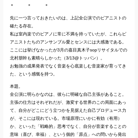
＊
＊ ＊
先に一つ言っておきたいのは、上記全公演でのピアニストの
確たる存在。
私は室内楽でのピアノに常に不満を持っていたが、これらピ
アニストたちのアンサンブル愛とセンスには大感激である。
ここには挙げなかったが3月の嘉目真木子sopリサイタルでの
北村朋幹も素晴らしかった（3/13@トッパン）。
お勉強の成果発表でなく音楽を心底楽しむ音楽家が育ってき
た、という感慨を持つ。
本題。
全公演に明らかなのは、彼らに明確な自己主張があること。
主張の仕方はそれぞれだが、激変する世界のこの局面にあっ
て、自分がどこにどう立つかを見据えた自己プロデュース力
が、そこには現れている。市場原理にいかに有効（有用）
か、といった「戦略的」思考でなく、自分が音楽することの
意味（喜び、幸福）、という個的「原点」への問いから発出