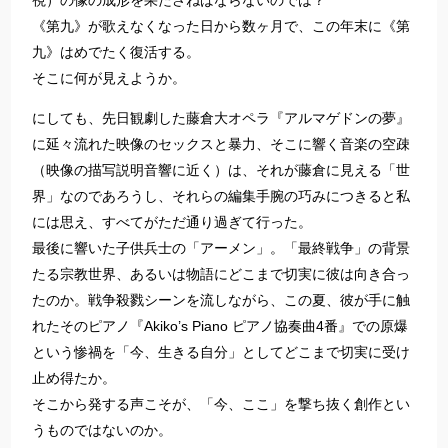
視）の像の成形を果たさねばならないのでは？
《第九》が歌えなくなった日から数ヶ月で、この年末に《第
九》はめでたく復活する。
そこに何が見えようか。
にしても、先日観劇した藤倉大オペラ『アルマゲドンの夢』
に延々流れた映像のセックスと暴力、そこに響く音楽の空疎
（映像の描写説明音響に近く）は、それが藤倉に見える「世
界」なのであろうし、それらの編集手腕の巧みにつきると私
には思え、すべてがただ通り過ぎて行った。
最後に響いた子供兵士の「アーメン」。「最終戦争」の背景
たる宗教世界、あるいは物語にどこまで切実に彼は向き合っ
たのか。戦争殺戮シーンを流しながら、この夏、彼が手に触
れたそのピアノ『Akiko’s Piano ピアノ協奏曲4番』での原爆
という惨禍を「今、生きる自分」としてどこまで切実に受け
止め得たか。
そこから発する声こそが、「今、ここ」を撃ち抜く創作とい
うものではないのか。