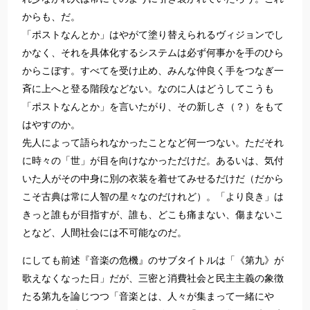
からも、だ。
「ポストなんとか」はやがて塗り替えられるヴィジョンでし
かなく、それを具体化するシステムは必ず何事かを手のひら
からこぼす。すべてを受け止め、みんな仲良く手をつなぎ一
斉に上へと登る階段などない。なのに人はどうしてこうも
「ポストなんとか」を言いたがり、その新しさ（？）をもて
はやすのか。
先人によって語られなかったことなど何一つない。ただそれ
に時々の「世」が目を向けなかっただけだ。あるいは、気付
いた人がその中身に別の衣装を着せてみせるだけだ（だから
こそ古典は常に人智の星々なのだけれど）。「より良き」は
きっと誰もが目指すが、誰も、どこも痛まない、傷まないこ
となど、人間社会には不可能なのだ。
にしても前述『音楽の危機』のサブタイトルは「《第九》が
歌えなくなった日」だが、三密と消費社会と民主主義の象徴
たる第九を論じつつ「音楽とは、人々が集まって一緒にや