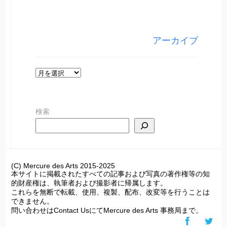
テ
ゴ
リ
アーカイブ
ー
ア
ー
カ
検索
イ
ブ
(C) Mercure des Arts 2015-2025
本サイトに掲載されたすべての記事および写真の著作権等の知
的財産権は、執筆者および撮影者に帰属します。
これらを無断で転載、使用、複製、配布、改変等を行うことは
できません。
問い合わせはContact UsにてMercure des Arts 事務局まで。