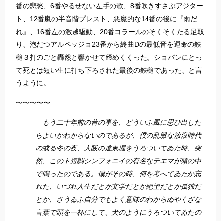
番の悲愁、6番やるせない左手の歌、8番吹きすさぶアジター
ト、12番嵐の半音階プレスト、悪魔的な14番の後に『雨だ
れ』、16番左の激越駆動、20番コラールのそくそくたる足取
り、泡だつアルペッジョ23番から終曲Dの最低音を運命の鉄
槌３打のごと轟然と響かせて締めくくった。ショパンにとっ
て死とは短い生に打ち下ろされた最後の鉄槌であった、と言
うように。
〜〜〜〜〜
もう二十年前の昔の事を、どういふ風に思ひ出した
らよいかわからないのであるが、僕の乱脈な放浪時代
の或る冬の夜、大阪の道東堀をうろついてゐた時、突
然、このト短調シンフォニイの有名なテエマが頭の中
で鳴ったのである。僕がその時、何を考へてゐたか忘
れた、いづれ人生だとか文学だとか絶望だとか孤独だ
とか、さうゐふ自分でもよく意味のわからぬやくざな
言葉で頭を一杯にして、犬のようにうろついてゐたの