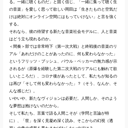
る。一緒に聴くものだ」と固く信じ、「一緒に集って聴く生
の音楽」を愛しく思って欲しい岡田は「生きたものと空気だ
けは絶対にオンライン空間にはもっていけない」と言を強く
する。
それなら、彼の待望する新たな音楽社会モデルに、人と音楽
はどう立ち現れるのか。
＜間奏＞部では非常時下（第一次大戦）と終戦後の音楽のリ
アル「あれだけのことがあったのに、何も変わらなかった」
というフリッツ・ブッシュ、パウル・ベッカーの無力感が示
されるが（原爆を経験した第二次大戦のリアルにも触れて欲
しいところだ）、コロナ後があったとして、私たちが知るの
は再び「そして何も変わらなかった」？（そう、なんか、そ
んな感じだ）。
いやいや、新たなヴィジョンは必要だ。人間しか、そのよう
な夢想は抱けないのだから。
そして私たち、言葉で語る人間こそが（学問と言論が特
に）、「世」を深く見凝め深く読み、そこからの幻視（透