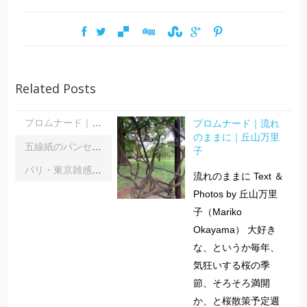
Related Posts
プロムナード｜流れ
プロムナード｜流れのままに｜丘山万里子
のままに｜丘山万里
五線紙のパンセ｜《レインボーサーペント》《夜の霧》｜浦部雪
子
パリ・東京雑感｜忘れられた「音楽の力」に脳科学の助け船 ｜松浦茂長
流れのままに Text ＆
Photos by 丘山万里
子（Mariko
Okayama） 大好き
な、というか毎年、
気狂いする桜の季
節、そろそろ満開
か、と桜散策予定週