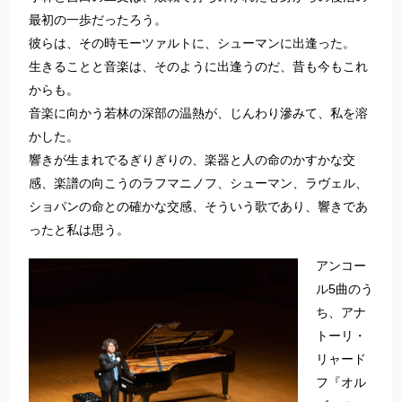
最初の一歩だったろう。
彼らは、その時モーツァルトに、シューマンに出逢った。
生きることと音楽は、そのように出逢うのだ、昔も今もこれ
からも。
音楽に向かう若林の深部の温熱が、じんわり滲みて、私を溶
かした。
響きが生まれでるぎりぎりの、楽器と人の命のかすかな交
感、楽譜の向こうのラフマニノフ、シューマン、ラヴェル、
ショパンの命との確かな交感、そういう歌であり、響きであ
ったと私は思う。
アンコー
ル5曲のう
ち、アナ
トーリ・
リャード
フ『オル