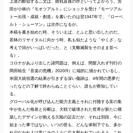
上述の酷似する二文は、敗戦直後の作といってよかろう。吉
田が小林の『モオツアルト』にショックを受け『モーツアル
トー出現・成就・創造』を書いたのは翌1947年で、『ローベ
ルト・シューマン』は次作になるが。
本稿を書き始めた時、そういえば、とふと思い出したのだ。
若林のリサイタルに向かう時、私も似たような「やくざ」な
考えで頭がいっぱいだった、と（支離滅裂をそのまま並べ
る）。
コロナがあぶり出した諸問題は、例えば、間髪入れず刊行の
岡田暁生『音楽の危機』2020/9）に端的に描かれているし、
米国大統領選の結果が引きずる深い傷跡は、4年間の悪夢だ
ったなどの了解で終わらぬことぐらい、誰もが察知してい
る。
グローバル化が呼び込んだ能力主義とそれに付随する富の集
中が生んだ格差と分断は、大戦で破壊された世界が新たに構
築したデザインが抱える欠陥の証左だが、それは別段、今に
始まった事ではない。いつの世も、どんな体制下でも、多か
れ少なかれ人は常にそのように引き裂かれていたろう。これ