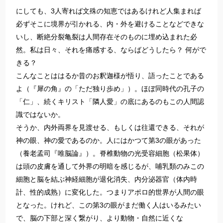
にしても、3人寄れば文殊の知恵ではあるけれど人集まれば
必ずそこに境界が引かれる、内・外を避けることなどできな
いし、断絶分裂亀裂は人間存在そのものに埋め込まれた必
然。私は日々、それを痛感する、ならばどうしたら？ 何がで
きる？
こんなことははるか昔のお釈迦様が悟り、語ったことである
よ（『犀の角』の「ただ独り歩め」）。ほぼ同時代の孔子の
「仁」、続くキリスト「隣人愛」の底にあるのもこの人間認
識ではないか。
そうか、内外両界を見渡せる、もしくは往還できる、それが
神の眼、神の愛であるのか。人にはかつて第3の眼があった
（養老孟司『唯脳論』）。脊椎動物の光受容細胞（松果体）
は頭の皮膚を通して外界の明暗を感じるが、哺乳類のみこの
細胞と脳を結ぶ神経細胞が退化消失、内分泌器官（体内時
計、性的成熟）に変化した。つまりアポロ的世界が人間の眼
となった。けれど、この第3の眼がまだ働く人はいるみたい
で、脳の下部と深く繋がり、より動物・自然に近くな