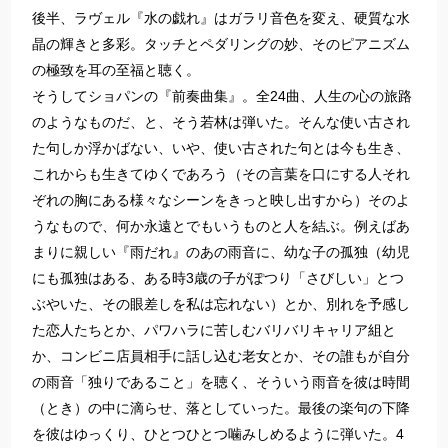
後半、ラヴェル『水の戯れ』はガラリ音色を変え、硬質な水
晶の輝きと多彩。タッチとペダリングの妙、そのピアニズム
の極致を耳の至福と聴く。
そうしてショパンの『前奏曲集』。全24曲、人生の心の旅路
のようなものだ、と、そう若林は弾いた。そんな使い古され
た句しか浮かばない、いや、使い古された句とは今も生き、
これからも生きてゆくであろう（その言葉を口にする人それ
ぞれの胸にある様々なシーンをきっと映し出すから）そのよ
うなもので、何か永遠とでもいうものと人を結ぶ。例えばあ
まりに親しい『雨だれ』のあの雨音に、幼な子の孤独（幼児
にも孤独はある、ある時3歳の子がぽつり「さびしい」とつ
ぶやいた、その眼差しを私は忘れない）とか、別れを予感し
た恋人たちとか、パワハラに苦しむバリバリキャリア組と
か、コンビニ店員相手に話し込む老女とか、その誰もが自分
の雨音「独りであること」を聴く、そういう雨音を彼は時間
（とき）の中に滴らせ、落としていった。最後の楽句の下降
を彼はゆっくり、ひとつひとつ噛みしめるように弾いた。4