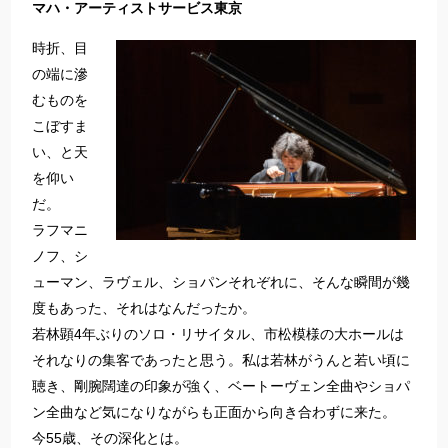
マハ・アーティストサービス東京
時折、目
の端に滲
むものを
こぼすま
い、と天
を仰い
だ。
ラフマニ
ノフ、シ
ューマン、ラヴェル、ショパンそれぞれに、そんな瞬間が幾
度もあった、それはなんだったか。
若林顕4年ぶりのソロ・リサイタル、市松模様の大ホールは
それなりの集客であったと思う。私は若林がうんと若い頃に
聴き、剛腕闊達の印象が強く、ベートーヴェン全曲やショパ
ン全曲など気になりながらも正面から向き合わずに来た。
今55歳、その深化とは。