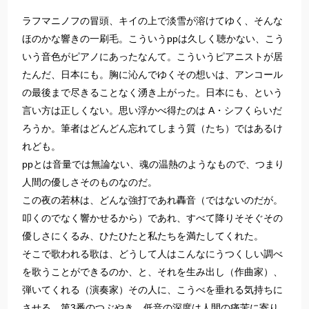
ラフマニノフの冒頭、キイの上で淡雪が溶けてゆく、そんな
ほのかな響きの一刷毛。こういうppは久しく聴かない、こう
いう音色がピアノにあったなんて。こういうピアニストが居
たんだ、日本にも。胸に沁んでゆくその想いは、アンコール
の最後まで尽きることなく湧き上がった。日本にも、という
言い方は正しくない。思い浮かべ得たのは A・シフくらいだ
ろうか。筆者はどんどん忘れてしまう質（たち）ではあるけ
れども。
ppとは音量では無論ない、魂の温熱のようなもので、つまり
人間の優しさそのものなのだ。
この夜の若林は、どんな強打であれ轟音（ではないのだが。
叩くのでなく響かせるから）であれ、すべて降りそそぐその
優しさにくるみ、ひたひたと私たちを満たしてくれた。
そこで歌われる歌は、どうして人はこんなにうつくしい調べ
を歌うことができるのか、と、それを生み出し（作曲家）、
弾いてくれる（演奏家）その人に、こうべを垂れる気持ちに
させる。第3番のつぶやき、低音の深度は人間の痛苦に寄り