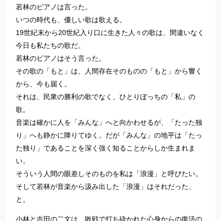
若林のピアノは言った。
いつの時代も、優しい歌は歌える。
19世紀末から20世紀入り口に生きた人々の歌は、間違いなく
今日も私たちの歌だ。
若林のピアノはそう言った。
その歌の「もと」は、人間存在そのものの「もと」から響く
から、今も届く。
それは、民衆の勝利の歌でなく、ひとりぼっちの「私」の
歌。
音楽は確かに人を「みんな」へと向かわせるが、「たった独
り」へも静かに降りてゆく。だが「みんな」の地平は「たっ
た独り」であることを深く強く知ることからしか生まれま
い。
そういう人間の眼差しそのものを私は「浪漫」と呼びたい。
そして若林が音楽から汲み出した「浪漫」はそれだった、
と。
小林と吉田の二文は、敗戦で打ち砕かれた心身からの復活の