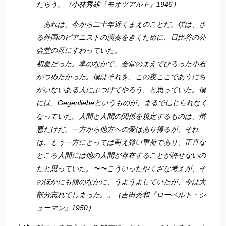
だらう。（小林秀雄『モオツアルト』1946）
あれは、今から二十年近くまえのことだ。僕は、さ
る外国のピアニストの演奏をきくために、日比谷の公
会堂の席にすわっていた。
初夏だった。掌のなかで、会堂のまえでひろった小石
がつめたかった。僕はそれを、この夜ここであうにち
がいないある人にぶつけてやろう、と思っていた。僕
には、Gegenliebeというものが、まるで信じられなく
なっていた。人間と人間の関係を規定するものは、憎
悪だけだ。一方から他方への愛はあり得るが、それ
は、もう一方にとっては耐え難い重荷であり、正直な
ところ人間には他の人間が存在することが許せないの
だと思っていた。〜〜こういったやくざな考えが、そ
のほかにも頭のなかに、うようよしていたが、今は大
部分忘れてしまった。」（吉田秀和『ローベルト・シ
ューマン』1950）