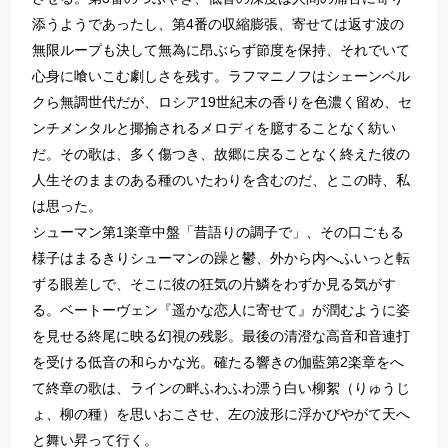
添うようであったし、第4番の収縮膨張、寄せては返す波の
無限ループも決して無為に昂ぶらず節度を保持、それでいて
心身に喰いこむ劇しさを残す。ラフマニノフはシェーンベル
クら無調世代だが、ロシア19世紀末の香りを色濃く留め、セ
ンチメンタルと揶揄されるメロディを臆することなく紡い
だ。その歌は、多く傷つき、故郷に戻ることなく終えた彼の
人生そのままのある種のいたわりを含むのだ、とこの時、私
は思った。
シューマン第1楽章中盤「昔語りの調子で」、その口ごもる
様子はまるきりシューマンの躁と鬱、外から内へふいっと転
ずる眼差しで、そこに彼の狂気の片鱗をわずか見る気がす
る。ベートーヴェン『遥かな恋人に寄せて』が潤むように姿
を見せる終尾に映る幻視の残影。最後の清澄な高音和音連打
を受ける低音の和らかな光。確たる響きの伽藍第2楽章をへ
て終章の歌は、ラインの畔ふわふわ漂う白い柳絮（りゅうじ
ょ、柳の種）を思いおこさせ、左の波形に浮かびやがて天へ
と舞い昇って行く。