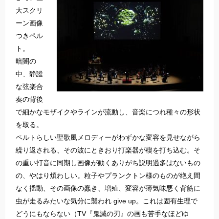
大スクリ
ーン画像
つきペル
ト。
暗闇の
中、静謐
な弦楽合
奏の背後
で細かなモザイクやラインが流動し、音楽につれ種々の形状
を取る。
ペルトらしい聖歌風メロディーがわずかな変容を見せながら
繰り返される、その波にときおり打楽器が楔を打ち込む。そ
の重い打音に同期し画像が動くありがち説明過多はないもの
の、やはり煩わしい。粒子やプランクトン様のものが絶え間
なく揺動、その画像の蠢き、増殖、変容が薄気味悪く背筋に
虫が走るみたいな気分に襲われ give up。これは固有生理で
どうにもならない（TV『鬼滅の刃』の画も苦手なほどゆ