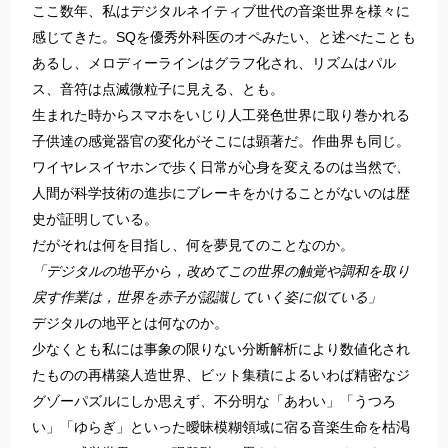
ここ数年、私はデジタルネイティブ世代の音楽世界を様々に
感じてきた。SQを優秀外科医のオペみたい、と述べたことも
あるし、メロディーラインはグラフ化され、リズムはパル
ス、音符は点滅微粒子に見える、とも。
生まれた時からスマホをいじり人工発色世界に取り巻かれる
子供達の感覚器官の変化がそこには顕著だ。作曲界も同じ。
ワイヤレスイヤホンで歩く日常が心身を変えるのは当然で、
人間が科学技術の進歩にブレーキをかけることがないのは歴
史が証明している。
だがそれは何を目指し、何を夢見てのことなのか。
「デジタルの地平から，改めてこの世界の触覚や調和を取り
戻す作業は，世界を赤子が認識していく姿に似ている」
デジタルの地平とは何なのか。
少なくとも私には事象の限りない分断解析により数値化され
たものの再構築人造世界、ビット集積によるいわば精密なジ
グゾーパズルにしか思えず、不分明な「あわい」「うつろ
い」「ゆらぎ」といった曖昧模糊領域に宿る音楽生命を枯渇