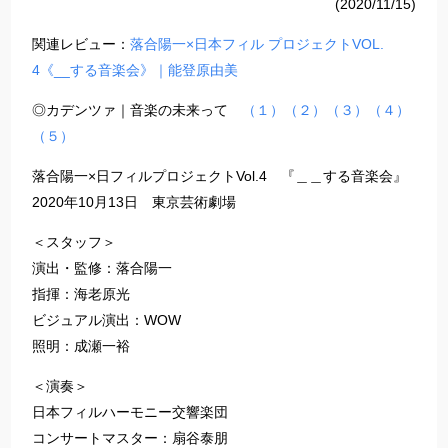
(2020/11/15)
関連レビュー：
落合陽一×日本フィル プロジェクトVOL.
4《__する音楽会》｜能登原由美
◎カデンツァ｜音楽の未来って
（１）
（２）
（３）
（４）
（５）
落合陽一×日フィルプロジェクトVol.4 『＿＿する音楽会』
2020年10月13日 東京芸術劇場
＜スタッフ＞
演出・監修：落合陽一
指揮：海老原光
ビジュアル演出：WOW
照明：成瀬一裕
＜演奏＞
日本フィルハーモニー交響楽団
コンサートマスター：扇谷泰朋