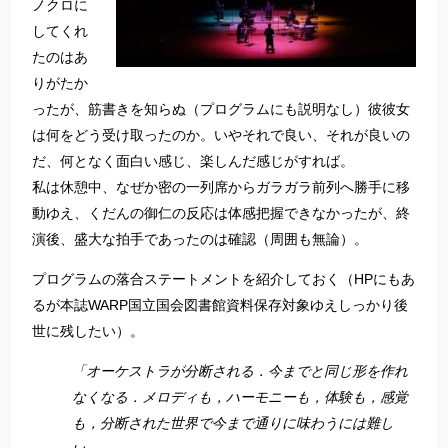
ノクロに
してくれ
たのはあ
りがたか
ったが、筋書きを知らぬ（プログラムにも説明なし）彼彼女
は何をどう受け取ったのか。いやそれで良い、それが良いの
だ、何となく面白い感じ、楽しんだ感じがすれば。
私は休憩中、なぜか密の一列席からガラガラ前列へ勝手に移
動ゆえ、くだんの御仁の反応は体感把握できなかったが、終
演後、盛大な拍手であったのは確認（周囲も無論）。
プログラムの落合ステートメントを紹介しておく（HPにもあ
るが本誌WARP国立国会図書館資料保存対象ゆえしっかり後
世に残したい）。
「オーケストラが分断される．今までと同じ形を作れ
なくなる．メロディも，ハーモニーも，体験も，感覚
も，分断された世界で今まで通りに味わうには難し