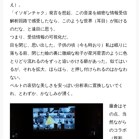
え）。
「イソギンチャク」発言を想起、この音楽を細密な情報受信
解析回路で感受したなら、このような世界（耳目）が拓ける
のだな、と遠目に思う。
つまり、受信情報の可視化だ。
目を閉じ、思い出した。子供の頃（今も時おり）私は眠りに
落ちる前、閉じた瞼の裏に微細な粒子が星河星雲のように色
とりどり流れるのをずっと追いかける癖があった。似てはい
るが、それを拡大、ほらほら、と押し付けられるのはかなわ
ない。
ペルトの哀切な美しさを安っぽい分析表に置換しないでく
れ、とわずか、かなしみが湧く。
藤倉はそ
の点、当
然ながら
のコラボ
（親和