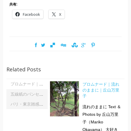
共有:
Facebook
X
Related Posts
プロムナード｜流れ
プロムナード｜流れのままに｜丘山万里子
のままに｜丘山万里
五線紙のパンセ｜《レインボーサーペント》《夜の霧》｜浦部雪
子
パリ・東京雑感｜忘れられた「音楽の力」に脳科学の助け船 ｜松浦茂長
流れのままに Text ＆
Photos by 丘山万里
子（Mariko
Okayama） 大好き