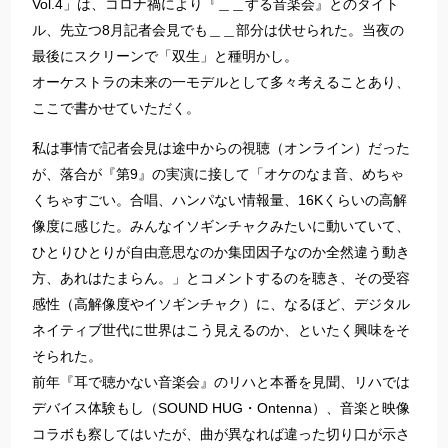
Vol.4」は、コロナ禍により『＿＿する音楽会』とのタイト
ル、先立つ8月記者会見でも＿＿部分は伏せられた。当夜の
最後にスクリーンで「双生」と種明かし。
オーケストラの未来の一モデルとして多々考えることあり、
ここで書かせていただく。
私は事情で記者会見は途中からの視聴（オンライン）だった
が、落合が『第9』の実演に接して「オケのなま音、めちゃ
くちゃすごい。合唱、ハンパない情報量、16Kくらいの高解
像度に感じた。みんなイソギンチャクみたいに動いていて、
ひとりひとりが自由意思なのか集団因子なのか全然違う動き
方、あれはたまらん。」とコメントするのを聴き、その受容
感性（高解像度やイソギンチャク）に、なるほど、デジタル
ネイティブ世代に世界はこう見えるのか、といたく興味をそ
そられた。
前年『耳で聴かない音楽会』のリハと本番を見聞、リハでは
デバイス体験もし（SOUND HUG・Ontenna）、音楽と映像
コラボも察してはいたが、曲が異なれば違った切り口が示さ