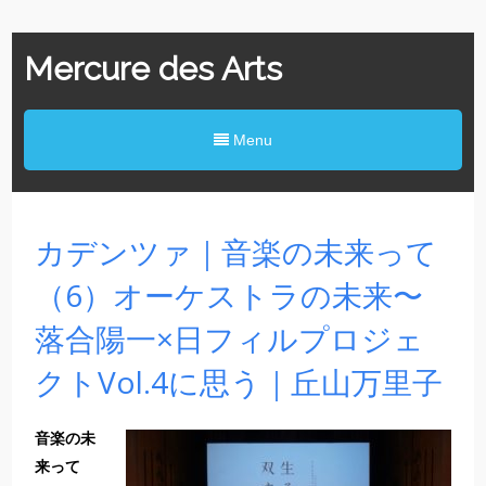
Mercure des Arts
Menu
カデンツァ｜音楽の未来って
（6）オーケストラの未来〜
落合陽一×日フィルプロジェ
クトVol.4に思う｜丘山万里子
音楽の未
来って