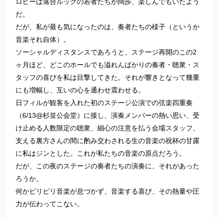
ロビーは落合ルックの若者たちが闊歩、楽しんでもいたよう
だ。
だが、私が最も気になったのは、奏者たちの様子（というか
音楽それ自体）。
ソーシャルディスタンスであろうと、ステージ再開のこの2
ヶ月ほど、どこのホールでも溢れんばかりの奏者・聴衆・ス
タッフの喜びを私は目撃してきた。それが響きとなって幾重
にも増幅し、互いの心を通わせ震わせる。
日フィルが観客を入れた初のステージ公演での弦楽四重奏
（6/13@杉並公会堂）に接し、演奏メンバーの熱い思い、受
け止める人数限定の聴衆、細心の注意を払う会場スタッフ、
支える裏方さんの間に酌み交わされる生の音楽の祝杯の甘露
に私はジンとした。これが私たちの音楽の原点だろう。
だが、この夜のステージの奏者たちの演奏に、それがあった
ろうか。
何かピリピリ音楽が息づかず、音楽する喜び、その熱量や圧
力が伝わってこない。