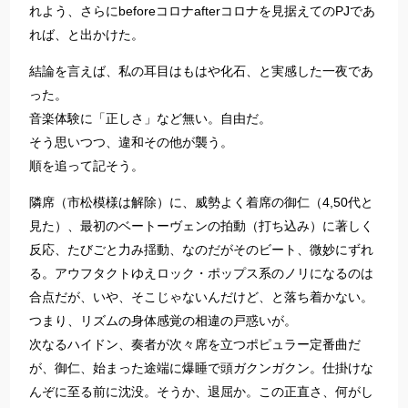
れよう、さらにbeforeコロナafterコロナを見据えてのPJであ
れば、と出かけた。
結論を言えば、私の耳目はもはや化石、と実感した一夜であ
った。
音楽体験に「正しさ」など無い。自由だ。
そう思いつつ、違和その他が襲う。
順を追って記そう。
隣席（市松模様は解除）に、威勢よく着席の御仁（4,50代と
見た）、最初のベートーヴェンの拍動（打ち込み）に著しく
反応、たびごと力み揺動、なのだがそのビート、微妙にずれ
る。アウフタクトゆえロック・ポップス系のノリになるのは
合点だが、いや、そこじゃないんだけど、と落ち着かない。
つまり、リズムの身体感覚の相違の戸惑いが。
次なるハイドン、奏者が次々席を立つポピュラー定番曲だ
が、御仁、始まった途端に爆睡で頭ガクンガクン。仕掛けな
んぞに至る前に沈没。そうか、退屈か。この正直さ、何がし