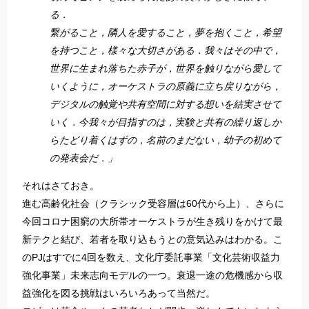
る．
繋がること，隣人を愛すること，夢を抱くこと，希望
を持つこと，様々な大切さがある．我々はその中で，
世界に生まれ落ちた赤子が，世界を触りながら愛して
いくように，オーケストラの原義に立ち戻りながら，
デジタルの触覚や共有空間に対する想いを結実させて
いく．今我々が目指すのは，実験と共有の繰り返しか
らたどり着くはずの，名前のまだない，幼子の初めて
の発表会だ．」
それはさておき。
進む高齢化社会（クラシック受容層は60代から上）、さらに
今回コロナ困窮の大所帯オーケストラが生き残りをかけて最
新テクと結び、若者を取り込もうとの意気込みはわかる。こ
のPJはすでに4回を数え、文化庁委託事業「文化芸術収益力
強化事業」未来志向モデルの一つ。衰退一途の危機感から収
益強化を図る挑戦はいろいろあって当然だ。