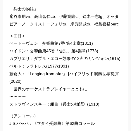
「兵士の物語」
扇谷泰朋vn、高山智仁cb、伊藤寛隆cl、鈴木一志fg、オッタ
ビアーノ・クリストーフォリtp、岸良開城tb、福島喜裕perc
＜曲目＞
ベートーヴェン：交響曲第7番 第4楽章(1811)
ハイドン：交響曲第45番「告別」第4楽章(1773)
ガブリエリ：ダブル・エコー効果の12声のカンツォン(1615)
ペルト：フラトレス(1977/1991)
藤倉大：「Longing from afar」 [ハイブリッド演奏世界初演]
(2020)
世界のオーケストラプレイヤーとともに
〜〜〜〜
ストラヴィンスキー：組曲《兵士の物語》(1918)
（アンコール）
J.S.バッハ：《マタイ受難曲》第62曲コラール