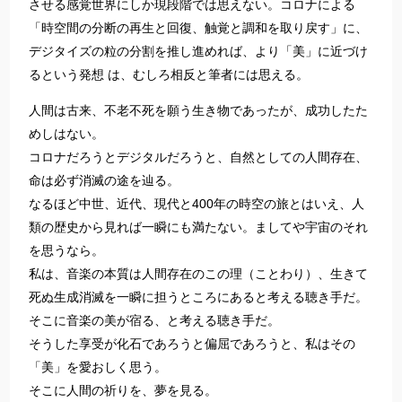
させる感覚世界にしか現段階では思えない。コロナによる
「時空間の分断の再生と回復、触覚と調和を取り戻す」に、
デジタイズの粒
の分割
を推し進めれば、より「美」に近づけ
るという発想 は、むしろ相反と筆者には思える。
人間は古来、不老不死を願う生き物であったが、成功したた
めしはない。
コロナだろうとデジタルだろうと、自然としての人間存在、
命は必ず消滅の途を辿る。
なるほど中世、近代、現代と400年の時空の旅とはいえ、人
類の歴史から見れば一瞬にも満たない。ましてや宇宙のそれ
を思うなら。
私は、音楽の本質は人間存在のこの理（ことわり）、生きて
死ぬ生成消滅を一瞬に担うところにあると考える聴き手だ。
そこに音楽の美が宿る、と考える聴き手だ。
そうした享受が化石であろうと偏屈であろうと、私はその
「美」を愛おしく思う。
そこに人間の祈りを、夢を見る。