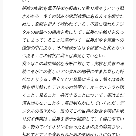
い．
距離の制約を電子技術を経由して取り戻そうという動
きがある．多くの試みが流刑状態にある人々を癒すた
めに，空間を超えて行われている．不意に現れたデジ
タルの自然への橋梁を前にして，世界の手触りを失っ
てしまっていることに気がつく．世界が今や質量への
憧憬の中にあり，その憧憬がもはや郷愁へと変わりつ
つある．この現状に我々は満足していない．
我々はこの時空間的な分断に対して，実験と共有の連
続こそがこの新しいデジタルの地平に生まれ直した時
代にとりうる，手立てだと真摯に考える．我々は身体
性を切り離したデジタルの地平で，オーケストラを聴
くこと，見ること，共有することについて，実はまだ
何も知らないことを，毎日明らかにしていくのだ．デ
ジタルの地平から，改めてこの世界の触覚や調和を取
り戻す作業は，世界を赤子が認識していく姿に似てい
る，初めてバイオリンを習ったときのあの窮屈さや，
初めてピアノを褒められたあの奥ゆかしさに似てい