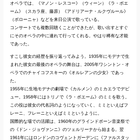
オペラでは、《マノン・レスコー》（ウィーン）《ラ・ボエ
ーム》（スカラ座、藤原）《アドリアーナ・ルクヴルール》
（ボローニャ）などを来日公演で歌っている。
コンサートでも複数回聴くことができたが、歌い出すとすぐ
にそのオペラの中に連れて行ってくれる。やはり稀有な才能
であった。
すこし彼女の経歴を振り返ってみよう。1935年にモデナで生
まれた彼女の最後のオペラの舞台は、2005年ワシントン・オ
ペラでのチャイコフスキーの《オルレアンの少女》であっ
た。
1955年に生地モデナの劇場で《カルメン》のミカエラでデビ
ュー。1958年にはトリノで《ラ・ボエーム》のミミを歌う。
この役は彼女の代名詞のようになっていく、ミミといえばフ
レーニ、フレーニといえばミミというように。
国際的な場での活躍は、1960年のグラインドボーン音楽祭で
の《ドン・ジョヴァンニ》のツェルリーナから始まる。翌
1961年にはロンドンのコヴェントガーデンに《ファルスタッ