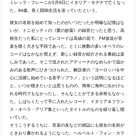
ミレッラ・フレーニが2月8日にイタリア・モデナで亡くなっ
た。84歳。長く闘病生活を送っていたという。
彼女の名前を始めて知ったのがいつだったか明確な記憶はな
いが、ドニゼッティの《愛の妙薬》の録音だったと思う。高
校生だった私にとってレコードは高値の花で、FM放送が音
楽を聴く大きな手段であった。とくに枚数の多いオペラのレ
コードはなかなか買えず、新しい録音が紹介される番組は楽
しみであった。そこで流されたアディーナのなめらかで温か
みのある歌声にひきつけられた。解説者の「ヨーロッパを中
心に活躍し始めている若手ソプラノ」という説明になるほど
と。いつか聴きたいとは思うものの、簡単に海外に出かけら
れる時代でもなかったし、そんなことができる余裕もなかっ
た。しばらくたって手に入れたレコード、イタリア＆フラン
ス・オペラ・アリア集といったタイトルのものを繰り返し聴
いていた。
そうこうするうちに、音楽の友などの雑誌にも彼女の名前が
ときおり書かれるようになった。ヘルベルト・フォン・カラ