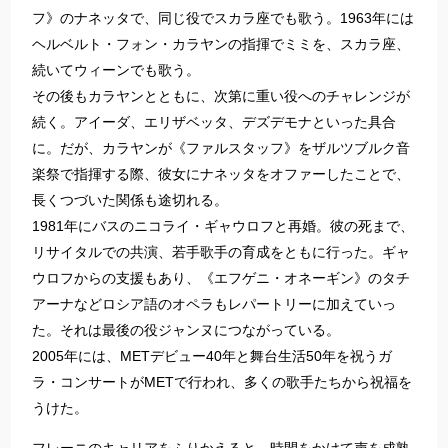
フ》のナネッタで、同じ役でスカラ座でも歌う。1963年には
ヘルベルト・フォン・カラヤンの指揮でミミを、スカラ座、
続いてウィーンでも歌う。
その後もカラヤンとともに、次第に重い役へのチャレンジが
続く。アイーダ、エリザベッタ、デズデモナといった具合
に。だが、カラヤンが《ファルスタッフ》をザルツブルク音
楽祭で指揮する際、彼女にナネッタをオファーしたことで、
長くつづいた関係も途切れる。
1981年にバスのニコライ・ギャウロフと再婚。彼の死まで、
リサイタルでの共演、若手歌手の育成をともに行った。ギャ
ウロフからの支援もあり、《エフゲニ・オネーギン》のタチ
アーナなどロシア語のオペラもレパートリーに加えていっ
た。それは最後の役ジャンヌにつながっている。
2005年には、METデビュー40年と舞台生活50年を祝うガ
ラ・コンサートがMETで行われ、多くの歌手たちから祝福を
うけた。