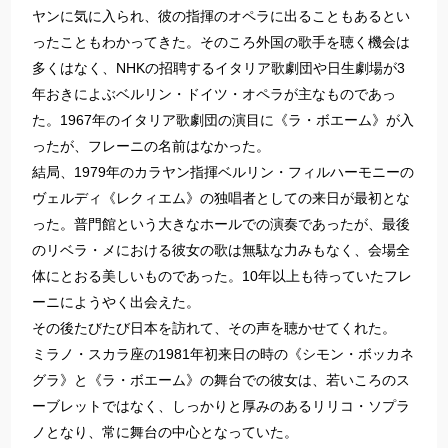
ヤンに気に入られ、彼の指揮のオペラに出ることもあるとい
ったこともわかってきた。そのころ外国の歌手を聴く機会は
多くはなく、NHKの招聘するイタリア歌劇団や日生劇場が3
年おきによぶベルリン・ドイツ・オペラが主なものであっ
た。1967年のイタリア歌劇団の演目に《ラ・ボエーム》が入
ったが、フレーニの名前はなかった。
結局、1979年のカラヤン指揮ベルリン・フィルハーモニーの
ヴェルディ《レクィエム》の独唱者としての来日が最初とな
った。普門館という大きなホールでの演奏であったが、最後
のリベラ・メにおける彼女の歌は無駄な力みもなく、会場全
体にとおる美しいものであった。10年以上も待っていたフレ
ーニにようやく出会えた。
その後たびたび日本を訪れて、その声を聴かせてくれた。
ミラノ・スカラ座の1981年初来日の時の《シモン・ボッカネ
グラ》と《ラ・ボエーム》の舞台での彼女は、若いころのス
ーブレットではなく、しっかりと厚みのあるリリコ・ソプラ
ノとなり、常に舞台の中心となっていた。