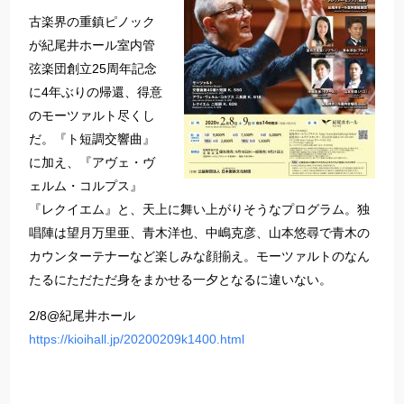
古楽界の重鎮ピノック
が紀尾井ホール室内管
弦楽団創立25周年記念
に4年ぶりの帰還、得意
のモーツァルト尽くし
だ。『ト短調交響曲』
に加え、『アヴェ・ヴ
ェルム・コルプス』
『レクイエム』と、天上に舞い上がりそうなプログラム。独
唱陣は望月万里亜、青木洋也、中嶋克彦、山本悠尋で青木の
カウンターテナーなど楽しみな顔揃え。モーツァルトのなん
たるにただただ身をまかせる一夕となるに違いない。
2/8@紀尾井ホール
https://kioihall.jp/20200209k1400.html