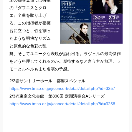
来の都響登壇では待望
の『ダフニスとクロ
エ』全曲を取り上げ
る。この指揮者が指揮
台に立つと、竹を割っ
たような明快なリズム
と原色的な色彩の乱
舞、そしてユニークな表現が溢れ出る。ラヴェルの最高傑作
をどう料理してくれるのか。期待するなと言う方が無理。ラ
モーとルベルもまた名演の予感。
2/2@サントリーホール 都響スペシャル
https://www.tmso.or.jp/j/concert/detail/detail.php?id=3257
2/3@東京文化会館 第896回 定期演奏会Aシリーズ
https://www.tmso.or.jp/j/concert/detail/detail.php?id=3258