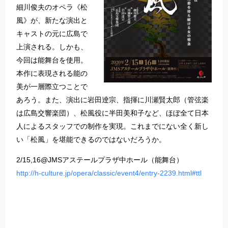
細川俊夫のオペラ《松
風》が、新たな演出と
キャストの元に広島で
上演される。しかも、
今回は能舞台を使用。
本作に表現される能の
美が一層際立つことで
あろう。また、演出に岩田逹宗、指揮に川瀬賢太郎（管弦楽
は広島交響楽団）、松風役に半田美和子など、ほぼ全て日本
人によるスタッフでの制作を実現。これまでにない全く新し
い「松風」を堪能できるのではないだろうか。
2/15,16@JMSアステールプラザ中ホール（能舞台）
http://h-culture.jp/opera/classic/event4/entry-2239.html#ttl