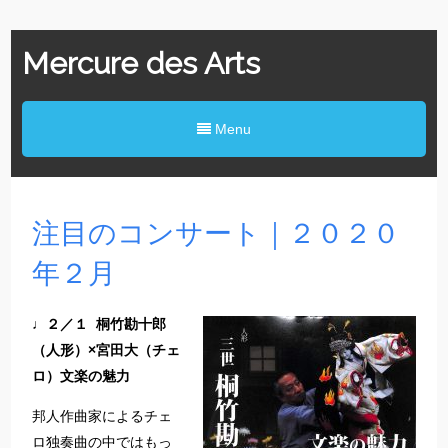
Mercure des Arts
Menu
注目のコンサート｜２０２０
年２月
♩２／１ 桐竹勘十郎
（人形）×宮田大（チェ
ロ）文楽の魅力
邦人作曲家によるチェ
ロ独奏曲の中ではもっ