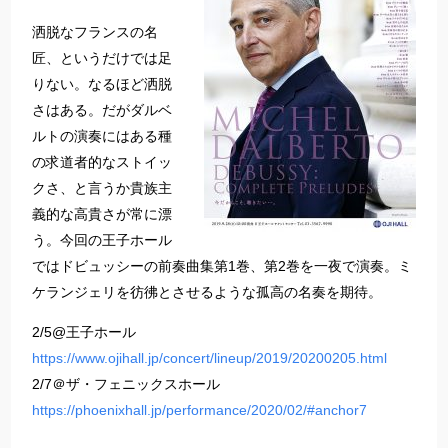
洒脱なフランスの名
匠、というだけでは足
りない。なるほど洒脱
さはある。だがダルベ
ルトの演奏にはある種
の求道者的なストイッ
クさ、と言うか貴族主
義的な高貴さが常に漂
う。今回の王子ホール
ではドビュッシーの前奏曲集第1巻、第2巻を一夜で演奏。ミ
ケランジェリを彷彿とさせるような孤高の名奏を期待。
2/5@王子ホール
https://www.ojihall.jp/concert/lineup/2019/20200205.html
2/7＠ザ・フェニックスホール
https://phoenixhall.jp/performance/2020/02/#anchor7