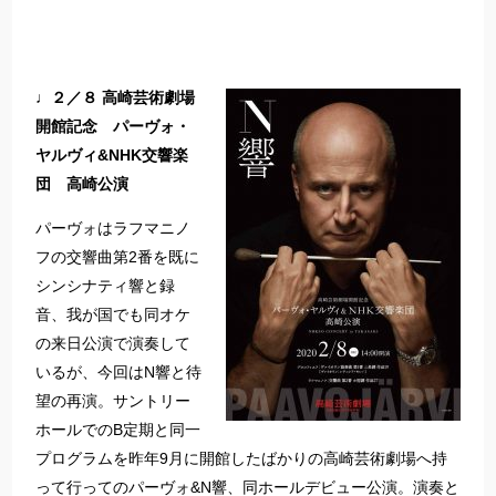
♩２／８ 高崎芸術劇場
開館記念 パーヴォ・
ヤルヴィ&NHK交響楽
団 高崎公演
パーヴォはラフマニノ
フの交響曲第2番を既に
シンシナティ響と録
音、我が国でも同オケ
の来日公演で演奏して
いるが、今回はN響と待
望の再演。サントリー
ホールでのB定期と同一
プログラムを昨年9月に開館したばかりの高崎芸術劇場へ持
って行ってのパーヴォ&N響、同ホールデビュー公演。演奏と