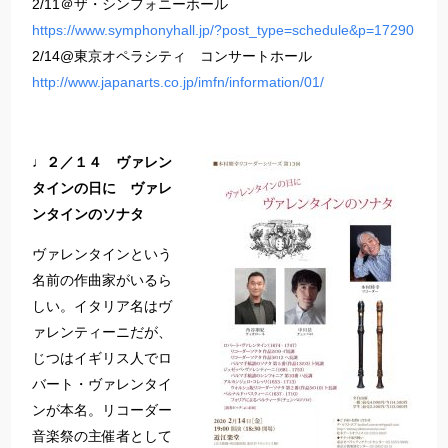
2/11＠ザ・シンフォニーホール
https://www.symphonyhall.jp/?post_type=schedule&p=17290
2/14@東京オペラシティ コンサートホール
http://www.japanarts.co.jp/imfn/information/01/
♩２／１４ ヴァレン
タインの日に ヴァレ
ンタインのソナタ
ヴァレンタインという
名前の作曲家がいるら
しい。イタリア名はヴ
ァレンティーニだが、
じつはイギリス人でロ
バート・ヴァレンタイ
ンが本名。リコーダー
音楽祭の主催者として