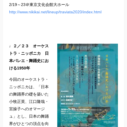
2/19～23＠東京文化会館大ホール
http://www.nikikai.net/lineup/traviata2020/index.html
♩２／２３ オーケス
トラ・ニッポニカ 日
本バレエ・舞踊史にお
ける1950年
今回のオーケストラ・
ニッポニカは、「日本
の舞踊界の礎を築いた
小牧正英、江口隆哉・
宮操子へのオマージ
ュ」とし、日本の舞踊
界がひとつの頂点を向