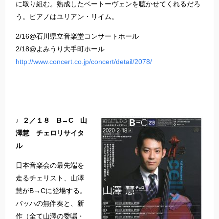
に取り組む。熟成したベートーヴェンを聴かせてくれるだろ
う。ピアノはユリアン・リイム。
2/16@石川県立音楽堂コンサートホール
2/18@よみうり大手町ホール
http://www.concert.co.jp/concert/detail/2078/
♩２／１８ B→C 山
澤慧 チェロリサイタ
ル
日本音楽会の最先端を
走るチェリスト、山澤
慧がB→Cに登場する。
バッハの無伴奏と、新
作（全て山澤の委嘱・