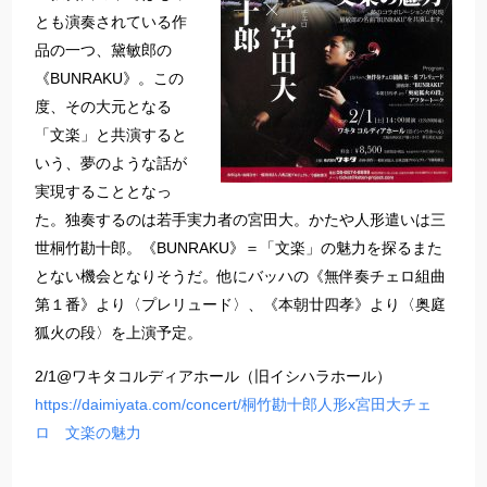
とも演奏されている作
品の一つ、黛敏郎の
《BUNRAKU》。この
度、その大元となる
「文楽」と共演すると
いう、夢のような話が
実現することとなっ
た。独奏するのは若手実力者の宮田大。かたや人形遣いは三
世桐竹勘十郎。《BUNRAKU》＝「文楽」の魅力を探るまた
とない機会となりそうだ。他にバッハの《無伴奏チェロ組曲
第１番》より〈プレリュード〉、《本朝廿四孝》より〈奥庭
狐火の段〉を上演予定。
2/1@ワキタコルディアホール（旧イシハラホール）
https://daimiyata.com/concert/桐竹勘十郎人形x宮田大チェ
ロ 文楽の魅力