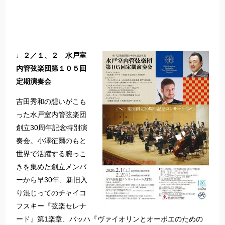
♩２／１、２ 水戸室
内管弦楽団第１０５回
定期演奏会
吉田秀和の想いがこも
った水戸室内管弦楽団
創立30周年記念特別演
奏会。小澤征爾のもと
世界で活躍する腕っこ
きを集めた創立メンバ
ーから早30年、新旧入
り混じってのチャイコ
フスキー『弦楽セレナ
ード』第1楽章、バッハ『ヴァイオリンとオーボエのための