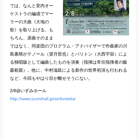
では、なんと室内オー
ケストラの編成でマー
ラーの大曲《大地の
歌》を取り上げる。も
ちろん、原曲そのまま
ではなく、同楽団のプログラム・アドバイザーで作曲家の川
島素晴がテノール（望月哲也）とバリトン（大西宇宙）によ
る独唱版として編曲したものを演奏（指揮は常任指揮者の飯
森範親）。他に、中村滋延による新作の世界初演も行われる
など、今回もやはり目が離せそうにない。
2/8@いずみホール
http://www.izumihall.jp/sinfonietta/