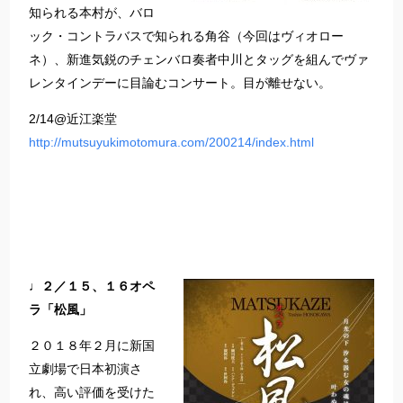
知られる本村が、バロ
ック・コントラバスで知られる角谷（今回はヴィオロー
ネ）、新進気鋭のチェンバロ奏者中川とタッグを組んでヴァ
レンタインデーに目論むコンサート。目が離せない。
2/14@近江楽堂
http://mutsuyukimotomura.com/200214/index.html
♩２／１５、１６オペ
ラ「松風」
２０１８年２月に新国
立劇場で日本初演さ
れ、高い評価を受けた