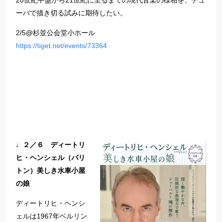
20世紀中盤から21世紀に至るまでの現代音楽の様相を、チュ
ーバで描き切る試みに期待したい。
2/5@杉並公会堂小ホール
https://tiget.net/events/73364
♩２／６ ディートリ
ヒ・ヘンシェル（バリ
トン）美しき水車小屋
の娘
ディートリヒ・ヘンシ
ェルは1967年ベルリン