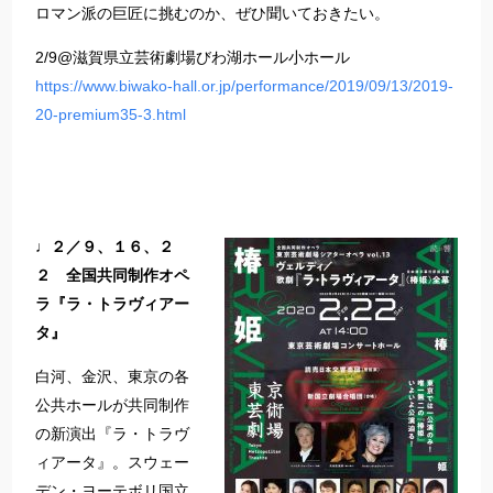
ロマン派の巨匠に挑むのか、ぜひ聞いておきたい。
2/9@滋賀県立芸術劇場びわ湖ホール小ホール
https://www.biwako-hall.or.jp/performance/2019/09/13/2019-
20-premium35-3.html
♩２／９、１６、２
２ 全国共同制作オペ
ラ『ラ・トラヴィアー
タ』
白河、金沢、東京の各
公共ホールが共同制作
の新演出『ラ・トラヴ
ィアータ』。スウェー
デン・ヨーテボリ国立