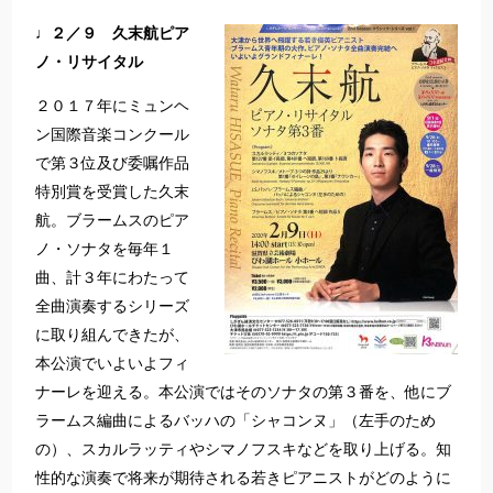
♩２／９ 久末航ピア
ノ・リサイタル
２０１７年にミュンヘ
ン国際音楽コンクール
で第３位及び委嘱作品
特別賞を受賞した久末
航。ブラームスのピア
ノ・ソナタを毎年１
曲、計３年にわたって
全曲演奏するシリーズ
に取り組んできたが、
本公演でいよいよフィ
ナーレを迎える。本公演ではそのソナタの第３番を、他にブ
ラームス編曲によるバッハの「シャコンヌ」（左手のため
の）、スカルラッティやシマノフスキなどを取り上げる。知
性的な演奏で将来が期待される若きピアニストがどのように