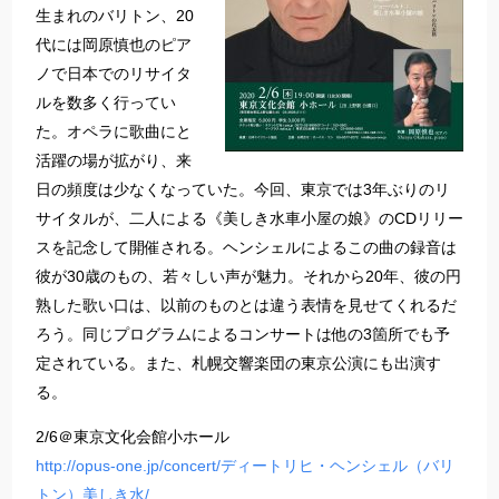
生まれのバリトン、20
代には岡原慎也のピア
ノで日本でのリサイタ
ルを数多く行ってい
た。オペラに歌曲にと
活躍の場が拡がり、来
日の頻度は少なくなっていた。今回、東京では3年ぶりのリ
サイタルが、二人による《美しき水車小屋の娘》のCDリリー
スを記念して開催される。ヘンシェルによるこの曲の録音は
彼が30歳のもの、若々しい声が魅力。それから20年、彼の円
熟した歌い口は、以前のものとは違う表情を見せてくれるだ
ろう。同じプログラムによるコンサートは他の3箇所でも予
定されている。また、札幌交響楽団の東京公演にも出演す
る。
2/6＠東京文化会館小ホール
http://opus-one.jp/concert/ディートリヒ・ヘンシェル（バリ
トン）美しき水/