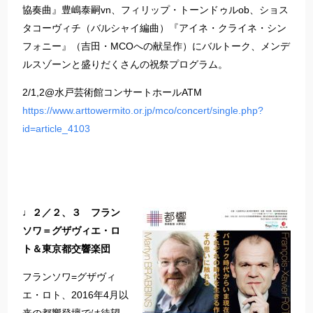
協奏曲』豊嶋泰嗣vn、フィリップ・トーンドゥルob、ショス
タコーヴィチ（バルシャイ編曲）『アイネ・クライネ・シン
フォニー』（吉田・MCOへの献呈作）にバルトーク、メンデ
ルスゾーンと盛りだくさんの祝祭プログラム。
2/1,2@水戸芸術館コンサートホールATM
https://www.arttowermito.or.jp/mco/concert/single.php?
id=article_4103
♩２／２、３ フラン
ソワ＝グザヴィエ・ロ
ト＆東京都交響楽団
フランソワ=グザヴィ
エ・ロト、2016年4月以