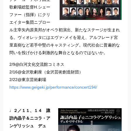
歌劇場総監督H.シェー
ファー（指揮）にクリ
エイター集団ニブロー
ル主宰矢内原美邦がオペラ初演出、新たなステージが生まれ
る。ヴィオレッタにはエヴァ･メイを迎え、アルフレード宮
里直樹など若手中堅のキャスティング。現代社会に普遍的な
問いを投げかける刺激的な舞台となるのではないか。
2/9@白河文化交流館コミネス
2/16@金沢歌劇座（金沢芸術創造財団）
2/22@東京芸術劇場
https://www.geigeki.jp/performance/concert194/
♩２／１１、１４ 諏
訪内晶子＆ニコラ・ア
ンゲリッシュ デュ