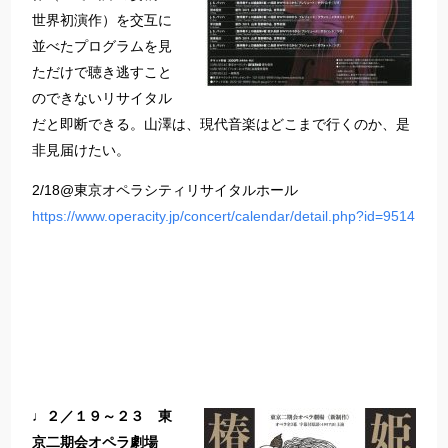
世界初演作）を交互に
並べたプログラムを見
ただけで聴き逃すこと
のできないリサイタル
だと即断できる。山澤は、現代音楽はどこまで行くのか、是
非見届けたい。
2/18@東京オペラシティリサイタルホール
https://www.operacity.jp/concert/calendar/detail.php?id=9514
♩２／１９～２３ 東
京二期会オペラ劇場