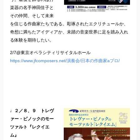
楽器の名手神田佳子と
その仲間、そして未来
を信じる作曲家たちである。彫琢されたエクリチュールか、
奇想に満ちたアイディアか、未踏の音楽世界に足を踏み入れ
る体験を期待したい。
2/7@東京オペラシティリサイタルホール
https://www.jfcomposers.net/演奏会/日本の作曲家aプロ/
♩２／８、９ トレヴ
ァー・ピノックのモー
ツァルト『レクイエ
ム』