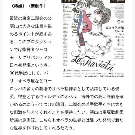
《椿姫》〈新制作〉
最近の東京二期会の公
演には大きな注目を集
めるポイントが必ずあ
る、このプロダクショ
ンでは指揮者ジャコ
モ・サグリパンティの
日本初登場という点。
30代半ばにして、パ
リ・オペラ座などヨー
ロッパの多くの劇場でオペラ指揮者として活躍している俊
英。得意とするヴェルディのオペラ、海外での高い評価を確
かめるのにうってつけの演目。二期会の若手歌手たちに大き
な刺激を与えてくれることを期待したい。演出は宝塚歌劇団
所属の原田諒。こちらもオペラの世界とは違った発想で新た
な世界を作り出してくれるだろう。