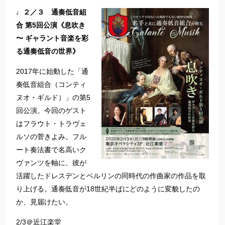
♩２／３ 通奏低音組
合 第5回公演《息吹き
〜 ギャラント音楽を彩
る通奏低音の世界》
2017年に始動した「通
奏低音組合（コンティ
ヌオ・ギルド）」の第5
回公演。今回のゲスト
はフラウト・トラヴェ
ルソの菅きよみ。フル
ート奏法書で名高いク
ヴァンツを軸に、彼が
活躍したドレスデンとベルリンの同時代の作曲家の作品を取
り上げる。通奏低音が18世紀半ばにどのように変貌したの
か、見届けたい。
2/3＠近江楽堂