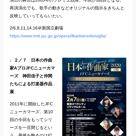
演出の舞台は2005年のプレミエ以降、今回が5回目となる。
再演演出でも、歌手の動きなどオリジナルの指示をきちんと
反映していってもらいたい。
2/6,8,11,14,16＠新国立劇場
https://www.nntt.jac.go.jp/opera/ilbarbieredisiviglia/
♩２／７ 日本の作曲
家AプロJFCニューカマ
ーズ 神田佳子と仲間
たちによる打楽器作品
展
2011年に開始したJFC
ニューカマーズ、第10
回の今回をもってシリ
ーズを一旦閉じるとい
う。最後を飾るのは打