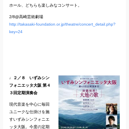
ホール、どちらも楽しみなコンサート。
2/8@高崎芸術劇場
http://takasaki-foundation.or.jp/theatre/concert_detail.php?
key=24
♩２／８ いずみシン
フォニエッタ大阪 第４
３回定期演奏会
現代音楽を中心に毎回
ユニークな仕掛けを施
すいずみシンフォニエ
ッタ大阪。今度の定期