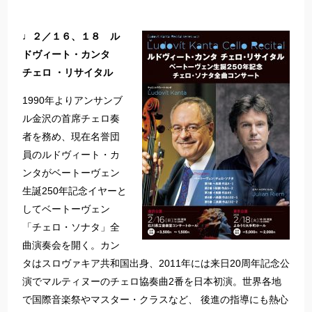
♩２／１６、１８ ル
ドヴィート・カンタ
チェロ ・リサイタル
1990年よりアンサンブ
ル金沢の首席チェロ奏
者を務め、現在名誉団
員のルドヴィート・カ
ンタがベートーヴェン
生誕250年記念イヤーと
してベートーヴェン
「チェロ・ソナタ」全
曲演奏会を開く。カン
タはスロヴァキア共和国出身、2011年には来日20周年記念公
演でマルティヌーのチェロ協奏曲2番を日本初演。世界各地
で国際音楽祭やマスター・クラスなど、 後進の指導にも熱心