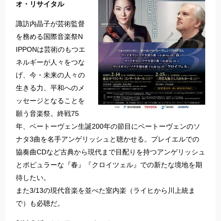
オ・リサイタル
諏訪内晶子が芸術監督
を務める国際音楽祭N
IPPONは芸術のもつエ
ネルギーが人々をつな
げ、今・未来の人々の
生きる力、平和へのメ
ッセージとなることを
願う音楽祭。終戦75
年、ベートーヴェン生誕200年の節目にベートーヴェンのソ
ナタ3曲を名手アンゲリッシュと聴かせる。プレイエルでの
協奏曲CDなど古典から現代まで目配りを持つアンゲリッシュ
とポピュラーな『春』『クロイツェル』での新たな境地を期
待したい。
また3/13の現代音楽を並べた室内楽（ライヒから川上統ま
で）も必聴だ。