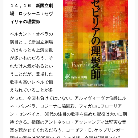
１４，１６ 新国立劇
場 ロッシーニ：セヴ
ィリャの理髪師
ベルカント・オペラの
演目として新国立劇場
ではもっとも上演回数
が多いものだろう。そ
れだけ人気があるとい
うことだが、登場した
歌手も高いレベルで揃
えられていることが多
かった。今回も負けてはいない。アルマヴィーヴァ伯爵にル
ネ・バルベラ、ロジーナに脇園彩、フィガロにフローリア
ン・センペイと、30代の注目の歌手を集めた配役は大いに期
待できる。指揮のアントネッロ・アッレマンディは堅実な音
楽を聴かせてくれるだろう。ヨーゼフ・Ｅ. ケップリンガー