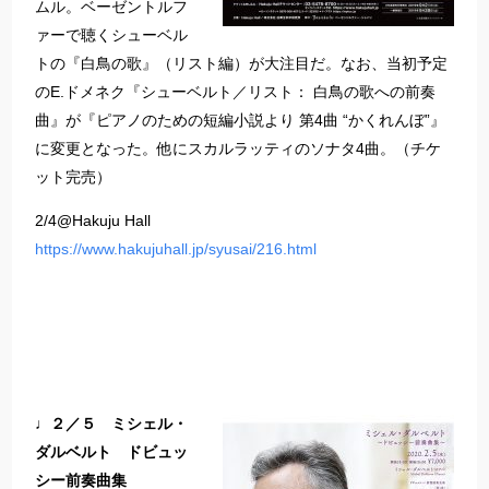
ムル。ベーゼントルフ
ァーで聴くシューベル
トの『白鳥の歌』（リスト編）が大注目だ。なお、当初予定
のE.ドメネク『シューベルト／リスト： 白鳥の歌への前奏
曲』が『ピアノのための短編小説より 第4曲 “かくれんぼ”』
に変更となった。他にスカルラッティのソナタ4曲。（チケ
ット完売）
2/4@Hakuju Hall
https://www.hakujuhall.jp/syusai/216.html
♩２／５ ミシェル・
ダルベルト ドビュッ
シー前奏曲集