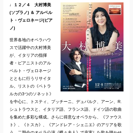
♩１２／４ 大村博美
(ソプラノ) ＆ アルベル
ト・ヴェロネージ(ピア
ノ)
世界各地のオペラハウ
スで活躍中の大村博美
が、イタリアの指揮
者・ピアニストのアル
ベルト・ヴェロネージ
とともに行うリサイタ
ル。リストの《ペトラ
ルカの3つのソネット》
を中心に、トスティ、プッチーニ、デュパルク、アーン、R.
シュトラウスと、イタリア語、フランス語、ドイツ語の歌曲
を集めた多彩な構成。さらに得意なオペラから、《ファウス
ト》、《トスカ》、《アンドレア・シェニエ》のアリアを歌
う。二期会のオペラ公演《蝶々夫人》で充実した歌を聴かせ