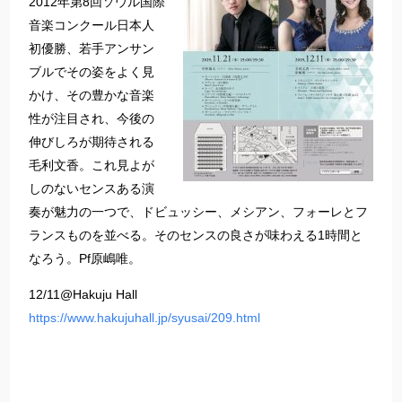
2012年第8回ソウル国際
音楽コンクール日本人
初優勝、若手アンサン
ブルでその姿をよく見
かけ、その豊かな音楽
性が注目され、今後の
伸びしろが期待される
毛利文香。これ見よが
しのないセンスある演
奏が魅力の一つで、ドビュッシー、メシアン、フォーレとフ
ランスものを並べる。そのセンスの良さが味わえる1時間と
なろう。Pf原嶋唯。
12/11@Hakuju Hall
https://www.hakujuhall.jp/syusai/209.html