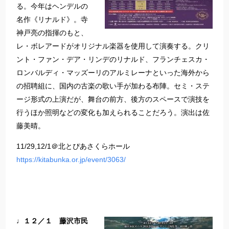
る。今年はヘンデルの
名作《リナルド》。寺
神戸亮の指揮のもと、
レ・ボレアードがオリジナル楽器を使用して演奏する。クリ
ント・ファン・デア・リンデのリナルド、フランチェスカ・
ロンバルディ・マッズーリのアルミレーナといった海外から
の招聘組に、国内の古楽の歌い手が加わる布陣。セミ・ステ
ージ形式の上演だが、舞台の前方、後方のスペースで演技を
行うほか照明などの変化も加えられることだろう。演出は佐
藤美晴。
11/29,12/1＠北とぴあさくらホール
https://kitabunka.or.jp/event/3063/
♩１２／１ 藤沢市民