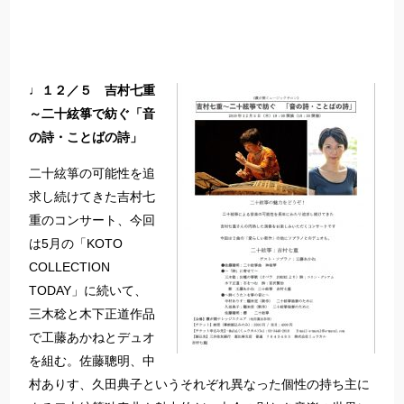
♩１２／５ 吉村七重
～二十絃箏で紡ぐ「音
の詩・ことばの詩」
二十絃箏の可能性を追
求し続けてきた吉村七
重のコンサート、今回
は5月の「KOTO
COLLECTION
TODAY」に続いて、
三木稔と木下正道作品
で工藤あかねとデュオ
を組む。佐藤聰明、中
村ありす、久田典子というそれぞれ異なった個性の持ち主に