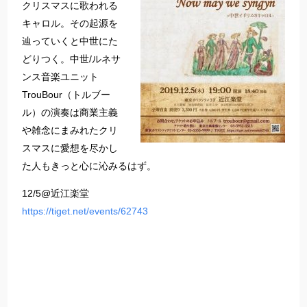
クリスマスに歌われる
キャロル。その起源を
辿っていくと中世にた
どりつく。中世/ルネサ
ンス音楽ユニット
TrouBour（トルブー
ル）の演奏は商業主義
や雑念にまみれたクリ
スマスに愛想を尽かし
た人もきっと心に沁みるはず。
12/5@近江楽堂
https://tiget.net/events/62743