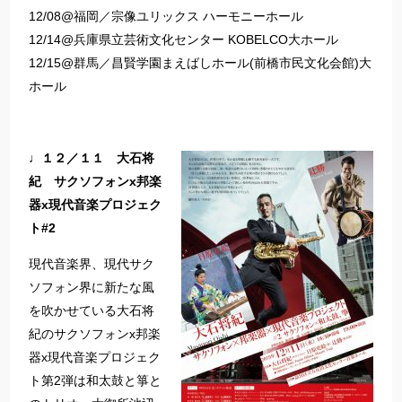
12/08@福岡／宗像ユリックス ハーモニーホール
12/14@兵庫県立芸術文化センター KOBELCO大ホール
12/15@群馬／昌賢学園まえばしホール(前橋市民文化会館)大
ホール
♩１２／１１ 大石将
紀 サクソフォンx邦楽
器x現代音楽プロジェク
ト#2
現代音楽界、現代サク
ソフォン界に新たな風
を吹かせている大石将
紀のサクソフォンx邦楽
器x現代音楽プロジェク
ト第2弾は和太鼓と箏と