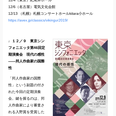
12/4（東京）紀尾井ホール
12/6（名古屋）電気文化会館
12/13 （札幌）札幌コンサートホールkitara小ホール
https://avex.jp/classics/vikingur2019/
♩１２／９ 東京シン
フォニエッタ第46回定
期演奏会 現代の感性
――邦人作曲家の国際
性
「邦人作曲家の国際
性」という副題の付さ
れた今回の定期演奏
会。鍵を握るのは、邦
人作曲家により審査さ
れる入野賞を受賞した