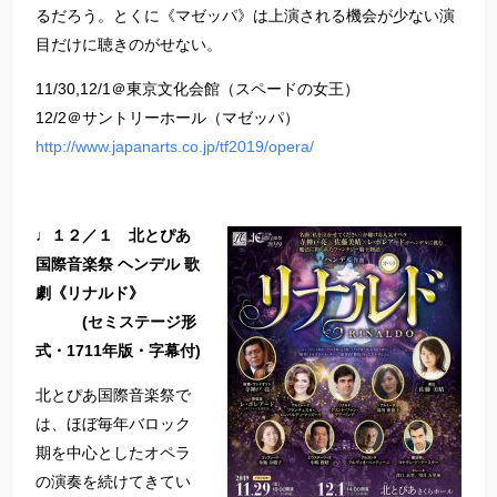
るだろう。とくに《マゼッパ》は上演される機会が少ない演
目だけに聴きのがせない。
11/30,12/1＠東京文化会館（スペードの女王）
12/2＠サントリーホール（マゼッパ）
http://www.japanarts.co.jp/tf2019/opera/
♩１２／１ 北とぴあ
国際音楽祭 ヘンデル 歌
劇《リナルド》
(セミステージ形
式・1711年版・字幕付)
北とぴあ国際音楽祭で
は、ほぼ毎年バロック
期を中心としたオペラ
の演奏を続けてきてい