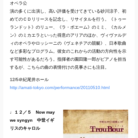
オペラ公
演の多くに出演し、高い評価を受けてきている砂川涼子、初
めてのＣＤリリースを記念し、リサイタルを行う。《トゥー
ランドット》のリュー、《ラ・ボエーム》のミミ、《カルメ
ン》のミカエラといった得意のアリアのほか、ヴィヴァルデ
ィのオペラやロッシーニの《ヴェネチアの競艇》、日本歌曲
など多彩なプログラム。彼女のこれからの活動の方向性を示
す可能性があるだろう。指揮者の園田隆一郎がピアノを担当
するが、こちらの曲の表情付けの見事さにも注目。
12/5＠紀尾井ホール
http://amati-tokyo.com/performance/20110510.html
♩１２／５ Now may
we syngyn 中世イギ
リスのキャロル