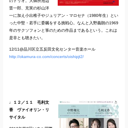
のトリオ。大御所池辺
晋一郎、充実の杉山洋
一に加え小出稚子やジュリアン・マロセナ（1980年生）とい
った中堅・若手に委嘱をする挑戦心。なんと入野義朗の1969
年のサクソフォンと箏のための作品まであるという。これは
是非とも聴きたい。
12/11@品川区立五反田文化センター音楽ホール
http://okamura-co.com/concerts/oishipjt2/
♩１２／１１ 毛利文
香 ヴァイオリン・リ
サイタル