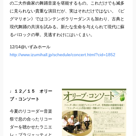
の二大作曲家の舞踊音楽を堪能するもの。これだけでも滅多
に見られない貴重な演目だが、実はそれだけではない。《ピ
グマリオン》ではコンテンポラリーダンスも加わり、古典と
現代舞踊の共演を試みる。新たな生命を与えられて現代に蘇
るバロックの華。見逃すわけにはいくまい。
12/14@いずみホール
http://www.izumihall.jp/schedule/concert.html?cid=1852
♩１２／１５ オリー
ブ・コンソート
今夏のリコーダー音楽
祭で息の合ったリコー
ダーを聴かせたラニエ
レ・ブラジェッティと