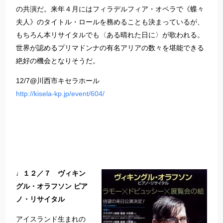
の共演だ。来年４月にはフィラデルフィア・オペラで《蝶々
夫人》のタイトル・ロールを務めることも決まっているが、
もちろん本リサイタルでも〈ある晴れた日に〉が歌われる。
世界が認めるプリマドンナの有名アリアの数々を堪能できる
絶好の機会となりそうだ。
12/7@川西市キセラホール
http://kisela-kp.jp/event/604/
♩１２／７ ヴィキン
グル・オラフソン ピア
ノ・リサイタル
アイスランド生まれの