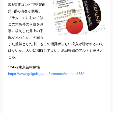
義&読響コンビで交響曲
第3番の演奏が実現。
『千人～』においては
この大所帯の何曲を見
事に統制した井上の手
腕が光ったが、今回も
また整然とした中にもこの指揮者らしい没入が聴かれるので
はないか。大いに期待してよい。池田香織のアルトも聴きど
ころ。
12/6@東京芸術劇場
https://www.geigeki.jp/performance/concert188/