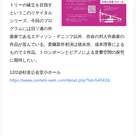
トリーの確立を目指す
というこのリサイタル
シリーズ、今回のプロ
グラムには旧ソ連の作
曲家であるエディソン・デニソフ以外、存命の邦人作曲家の
作品が並んでいる。委嘱新作初演は徳永崇、成本理香による
もので２作品。トロンボーンとピアノによる音響空間の探究
に期待したい。
12/2@杉並公会堂小ホール
https://www.confetti-web.com/detail.php?tid=54042&