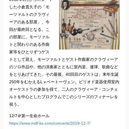
した小倉貴久子の「モ
ーツァルトのクラヴィ
ーアのある部屋」、今
回が最終回となる。こ
の部屋に、モーツァル
トと関わりのある作曲
家等をひとりずつゲス
トとして迎え、モーツァルトとゲスト作曲家のクラヴィーア
のソロ作品や、他の演奏家とともに室内楽、連弾、歌曲など
をとりあげてきた。その最後、40回目のゲストは、来年生誕
250年をむかえるL.v.ベートーヴェン。ピリオド楽器使用室内
オーケストラの参加を得て、二人のクラヴィーア・コンチェ
ルトを中心としたプログラムでこのシリーズのフィナーレを
祝う。
12/7＠第一生命ホール
https://www.mdf-ks.com/concerts/2019-12-7/