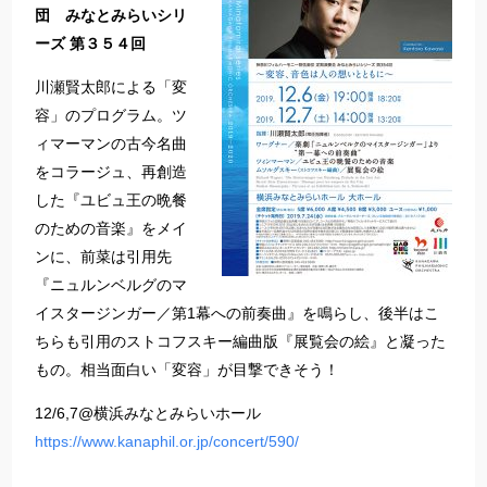
団 みなとみらいシリ
ーズ 第３５４回
川瀬賢太郎による「変
容」のプログラム。ツ
ィマーマンの古今名曲
をコラージュ、再創造
した『ユビュ王の晩餐
のための音楽』をメイ
ンに、前菜は引用先
『ニュルンベルグのマ
イスタージンガー／第1幕への前奏曲』を鳴らし、後半はこ
ちらも引用のストコフスキー編曲版『展覧会の絵』と凝った
もの。相当面白い「変容」が目撃できそう！
12/6,7@横浜みなとみらいホール
https://www.kanaphil.or.jp/concert/590/