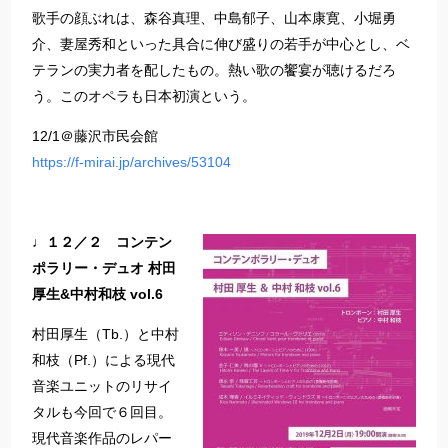
歌手の顔ぶれは、森谷真理、中島郁子、山本康寛、小堀勇
介、妻屋秀和といった具合に伸び盛りの若手が中心とし、ベ
テランの実力者を配したもの。熱い歌の饗宴が聴けるだろ
う。このオペラも日本初演という。
12/1＠藤沢市民会館
https://f-mirai.jp/archives/53104
♩１２／２ コンテン
ポラリー・デュオ 村田
厚生&中村和枝 vol.6
村田厚生（Tb.）と中村
和枝（Pf.）による現代
音楽ユニットのリサイ
タルも今回で６回目。
現代音楽作品のレパー