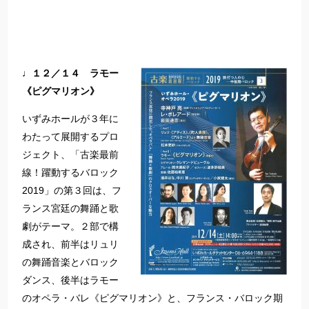
♩１２／１４ ラモー
《ピグマリオン》
いずみホールが３年に
わたって展開するプロ
ジェクト、「古楽最前
線！躍動するバロック
2019」の第３回は、フ
ランス宮廷の舞踊と歌
劇がテーマ。２部で構
成され、前半はリュリ
の舞踊音楽とバロック
ダンス、後半はラモー
のオペラ・バレ《ピグマリオン》と、フランス・バロック期