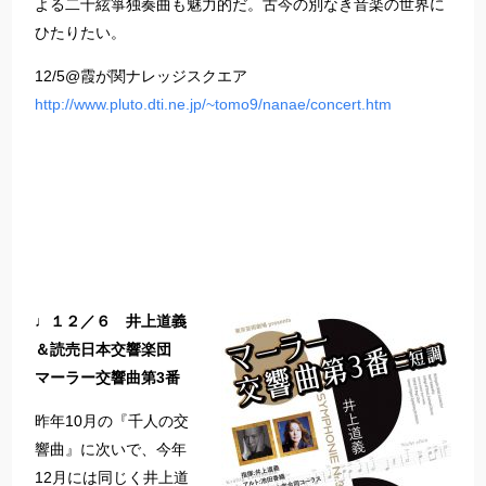
よる二十絃箏独奏曲も魅力的だ。古今の別なき音楽の世界に
ひたりたい。
12/5@霞が関ナレッジスクエア
http://www.pluto.dti.ne.jp/~tomo9/nanae/concert.htm
♩１２／６ 井上道義
＆読売日本交響楽団
マーラー交響曲第3番
昨年10月の『千人の交
響曲』に次いで、今年
12月には同じく井上道