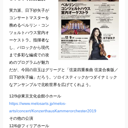
実力派、日下紗矢子が
コンサートマスターを
務めるベルリン・コン
ツェルトハウス室内オ
ーケストラ。指揮者な
し、バロックから現代
まで多彩な編成での攻
めのプログラムが魅力
だが、今回の目玉はグリーグと「弦楽四重奏曲 弦楽合奏版／
日下紗矢子編」だろう。ソロイスティックかつダイナミック
なアンサンブルで北欧世界を広げてくれよう。
12/9@東京文化会館小ホール
https://www.melosarts.jp/melos-
arts/concert/KonzerthausKammerorchester2019
その他の公演
12/6@フィリアホール