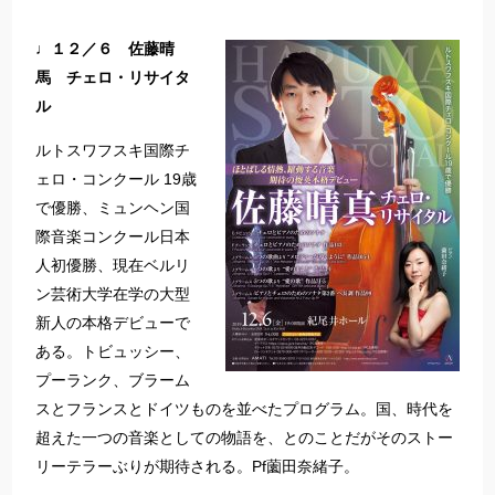
♩１２／６ 佐藤晴
馬 チェロ・リサイタ
ル
ルトスワフスキ国際チ
ェロ・コンクール 19歳
で優勝、ミュンヘン国
際音楽コンクール日本
人初優勝、現在ベルリ
ン芸術大学在学の大型
新人の本格デビューで
ある。トビュッシー、
プーランク、ブラーム
スとフランスとドイツものを並べたプログラム。国、時代を
超えた一つの音楽としての物語を、とのことだがそのストー
リーテラーぶりが期待される。Pf薗田奈緒子。