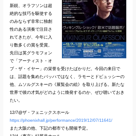
新鋭、オラフソンは超
絶的な技巧を駆使する
のみならず非常に独創
性のある演奏で注目さ
れてきたが、今年に入
り数多くの賞を受賞。
先日は英グラモフォン
で「アーティスト・オ
ブ・ザ・イヤー」の栄誉を受けたばかりだ。今回の来日で
は、話題を集めたバッハではなく、ラモーとドビュッシーの
他、ムソルグスキーの《展覧会の絵》を取り上げる。新たな
世界で彼の才気がどのように煥発するのか、ぜひ聴いておき
たい。
12/7@ザ・フェニックスホール
https://phoenixhall.jp/performance/2019/12/07/11641/
また大阪の他、下記の都市でも開催予定。