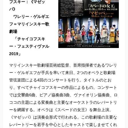
フスキー：《マゼッ
パ》
ワレリー・ゲルギエ
フ＝マリインスキー歌
劇場
「チャイコフスキ
ー・フェスティヴァル
2019」
マリインスキー歌劇場芸術総監督、首席指揮者であるワレリ
ー・ゲルギエフが手兵を率いて来日、2つのオペラと歌劇場
管弦楽団による4回のコンサートを行う。タイトルのとお
り、すべてチャイコフスキーの作品によるもの。コンサート
では交響曲6曲、ピアノ協奏曲3曲、ヴァイオリン協奏曲、ロ
ココの主題による変奏曲と主要なオーケストラのレパートリ
ーを網羅する。オペラは《スペードの女王》を舞台上演、
《マゼッパ》は演奏会形式で行われる。この歌劇場の主要な
レパートリーを若手を中心としたキャストで楽しませてくれ