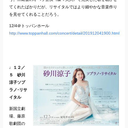
てくれたばかりだが、リサイタルではより細やかな音楽作り
を見せてくれることだろう。
12/4＠トッパンホール
http://www.toppanhall.com/concert/detail/201912041900.html
♩１２／
５ 砂川
涼子ソプ
ラノ･リサ
イタル
新国立劇
場、藤原
歌劇団の