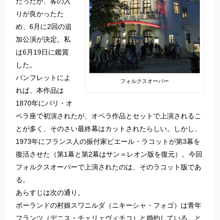
だったが、客の入
りが良かったた
め、6月に2回の追
加公演が決定。私
は6月19日に鑑賞
した。
パンフレットによ
フォルクスオーパー
れば、本作品は
1870年にパリ・オ
ペラ座で初演されたが、オペラ作品とセットで上演されるこ
とが多く、そのさい最終幕はカットされたらしい。しかし、
1973年にフランス人の振付家ピエール・ラコットが第3幕を
復活させた（第1幕と第2幕はサン＝レオン版を復元）。今回
フォルクスオーパーで上演されたのは、そのラコット版であ
る。
あらすじは次の通り。
ポーランドの村娘スワニルダ（ニキーシャ・フォゴ）は青年
フランツ（デニス・チェリェヴィチコ）と婚約している。と