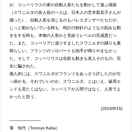
が、コッペリウスの家の自動人形たちを動かして遊ぶ場面
（スワニルダの友人役の一人は、日本人の芝本梨花子さんが
踊った）。自動人形を演じるのもバレエダンサーたちだが、
じっと動かないでいる時も、時計の秒針のような小刻みな動
きをする時も、本物の人形かと見紛うレベルの完成度だっ
た。また、コッペリアに成りすましたスワニルダの踊りも素
晴らしい。フランツのソロパートも拍手が鳴りやまなかっ
た。そして、コッペリウスは化粧も動きも老人そのもの。完
全に騙された。
個人的には、スワニルダがフランツをあっさり許したのが引
っ掛かる。それでいいのか、スワニルダ。とはいえ、破局エ
ンドも見たくはない。コッペリアが人間ではなく、人形でよ
かったと思う。
(2019/8/15)
———————–
蒲 知代（Tomoyo Kaba）