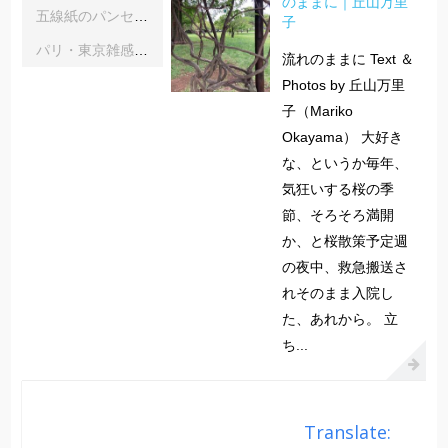
のままに｜丘山万里
五線紙のパンセ｜《レインボーサーペント》《夜の霧》｜浦部雪
子
パリ・東京雑感｜忘れられた「音楽の力」に脳科学の助け船 ｜松浦茂長
流れのままに Text ＆
Photos by 丘山万里
子（Mariko
Okayama） 大好き
な、というか毎年、
気狂いする桜の季
節、そろそろ満開
か、と桜散策予定週
の夜中、救急搬送さ
れそのまま入院し
た、あれから。 立
ち...
Translate: