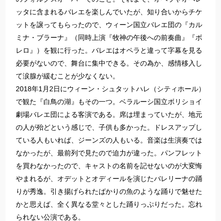
ッタに含まれるバレエを楽しんでいたが、知り合いからチケ
ットを譲ってもらったので、ウィーン国立バレエ団の『カル
ミナ・ブラーナ』（同時上演『牧神の午後への前奏曲』『ボ
レロ』）を観に行った。バレエはオペラと違って字幕を見る
必要がないので、舞台に集中できる。その為か、感情移入し
て涙腺が緩むことが少なくない。
2018年1月2日にウィーン・シュタットハレ（シティホール）
で観た『白鳥の湖』もその一つ。ベラルーシ国立ボリショイ
劇場バレエ団による客演である。席は埋まっていたが、地元
の人が殆どという感じで、子供も多かった。ドレスアップし
ている人もいれば、ジーンズの人もいる。音楽は生演奏では
なかったが、最前列で見たので迫力が違った。パンフレット
を買わなかったので、キャストの名前を記せないのが大変悔
やまれるが、オデットとオディールを演じたバレリーナの踊
りが秀逸。引き揚げられたばかりの魚のような踊りで魅せた
かと思えば、全く異なる堂々とした踊りっぷりだった。忘れ
られない公演である。