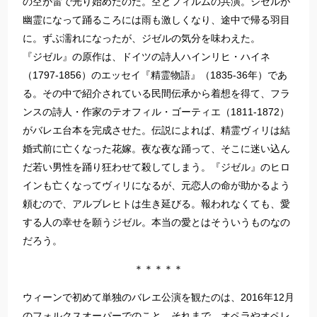
の空が雷で光り始めたのだ。空とフィルムの共演。ジゼルが
幽霊になって踊るころには雨も激しくなり、途中で帰る羽目
に。ずぶ濡れになったが、ジゼルの気分を味わえた。
『ジゼル』の原作は、ドイツの詩人ハインリヒ・ハイネ
（1797-1856）のエッセイ『精霊物語』（1835-36年）であ
る。その中で紹介されている民間伝承から着想を得て、フラ
ンスの詩人・作家のテオフィル・ゴーティエ（1811-1872）
がバレエ台本を完成させた。伝説によれば、精霊ヴィリは結
婚式前に亡くなった花嫁。夜な夜な踊って、そこに迷い込ん
だ若い男性を踊り狂わせて殺してしまう。『ジゼル』のヒロ
インも亡くなってヴィリになるが、元恋人の命が助かるよう
頼むので、アルブレヒトは生き延びる。報われなくても、愛
する人の幸せを願うジゼル。本当の愛とはそういうものなの
だろう。
＊＊＊＊＊
ウィーンで初めて単独のバレエ公演を観たのは、2016年12月
のフォルクスオーパーでのこと。それまで、オペラやオペレ