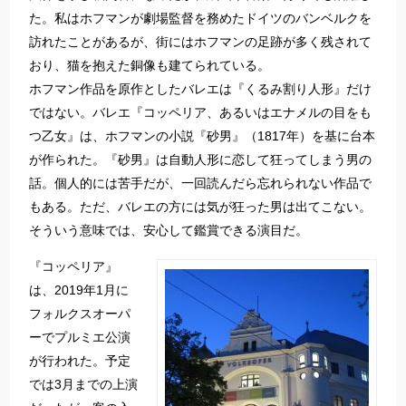
た。私はホフマンが劇場監督を務めたドイツのバンベルクを
訪れたことがあるが、街にはホフマンの足跡が多く残されて
おり、猫を抱えた銅像も建てられている。
ホフマン作品を原作としたバレエは『くるみ割り人形』だけ
ではない。バレエ『コッペリア、あるいはエナメルの目をも
つ乙女』は、ホフマンの小説『砂男』（1817年）を基に台本
が作られた。『砂男』は自動人形に恋して狂ってしまう男の
話。個人的には苦手だが、一回読んだら忘れられない作品で
もある。ただ、バレエの方には気が狂った男は出てこない。
そういう意味では、安心して鑑賞できる演目だ。
『コッペリア』
は、2019年1月に
フォルクスオーパ
ーでプルミエ公演
が行われた。予定
では3月までの上演