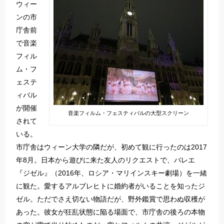
ウィー
ンの市
庁舎前
で音楽
フィル
ム・フ
ェステ
ィバル
が開催
音楽フィルム・フェスティバルの大型スクリーン
されて
いる。
市庁舎はウィーン大学の隣だが、初めて観に行ったのは2017
年8月。日本から遊びに来た友人のリクエストで、バレエ
『ジゼル』（2016年、ロシア・マリインスキー劇場）を一緒
に観た。愛するアルブレヒトに婚約者がいることを知ったジ
ゼル。ただでさえ切ない物語だが、野外鑑賞で思わぬ収穫が
あった。彼女が狂乱状態に陥る場面で、市庁舎の後ろの本物