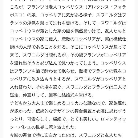
ころが、フランツは老人コッペリウス（アレクシス・フォラ
ボスコ）の娘、コッペリアに気がある様子。スワニルダはフ
ランツの浮気を疑って別れを告げる。そして、スワニルダは
コッペリウスが落とした家の鍵を偶然見つけて、友人たちと
コッペリウスの家に侵入。恋敵のコッペリアが、実は機械仕
掛けの人形であることを知る。そこにコッペリウスが戻って
来て、スワニルダは隠れるが、その後フランツがコッペリア
を連れ出そうと忍び込んで見つかってしまう。コッペリウス
はフランツを酒で酔わせて眠らせ、魔術でフランツの魂をコ
ッペリアに吹き込もうとするが、スワニルダがコッペリアと
入れ替わり、その場を凌ぐ。スワニルダとフランツは二人で
逃走。仲直りして、無事に結婚式を挙げる。
子どもから大人まで楽しめるコミカルな話なので、家族連れ
が多かった。伝統的なデザインの舞台装置と衣装に思わずう
っとり。可愛らしく、繊細で、とても美しい。ロマンティッ
ク・バレエの世界に惹き込まれた。
今回の舞台で特に面白かったのは、スワニルダと友人たち