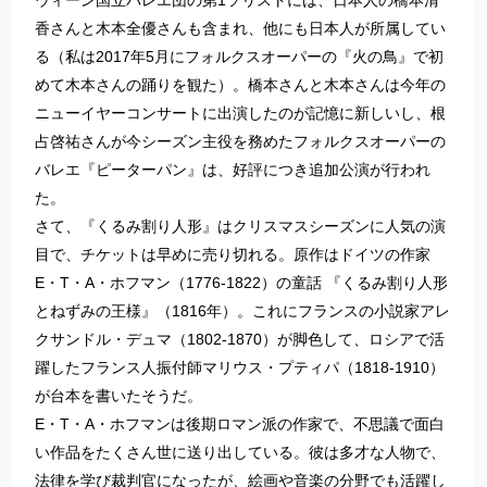
ウィーン国立バレエ団の第1ソリストには、日本人の橋本清
香さんと木本全優さんも含まれ、他にも日本人が所属してい
る（私は2017年5月にフォルクスオーパーの『火の鳥』で初
めて木本さんの踊りを観た）。橋本さんと木本さんは今年の
ニューイヤーコンサートに出演したのが記憶に新しいし、根
占啓祐さんが今シーズン主役を務めたフォルクスオーパーの
バレエ『ピーターパン』は、好評につき追加公演が行われ
た。
さて、『くるみ割り人形』はクリスマスシーズンに人気の演
目で、チケットは早めに売り切れる。原作はドイツの作家
E・T・A・ホフマン（1776-1822）の童話 『くるみ割り人形
とねずみの王様』（1816年）。これにフランスの小説家アレ
クサンドル・デュマ（1802-1870）が脚色して、ロシアで活
躍したフランス人振付師マリウス・プティパ（1818-1910）
が台本を書いたそうだ。
E・T・A・ホフマンは後期ロマン派の作家で、不思議で面白
い作品をたくさん世に送り出している。彼は多才な人物で、
法律を学び裁判官になったが、絵画や音楽の分野でも活躍し