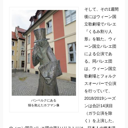
そして、その1週間
後にはウィーン国
立歌劇場でバレエ
『くるみ割り人
形』を観た。ウィ
ーン国立バレエ団
による公演であ
る。同バレエ団
は、ウィーン国立
歌劇場とフォルク
スオーパーで公演
を行っていて、
2018/2019シーズ
バンベルクにある
猫を抱えたホフマン像
ンは合計14演目
（ガラ公演を除
く）を上演した。