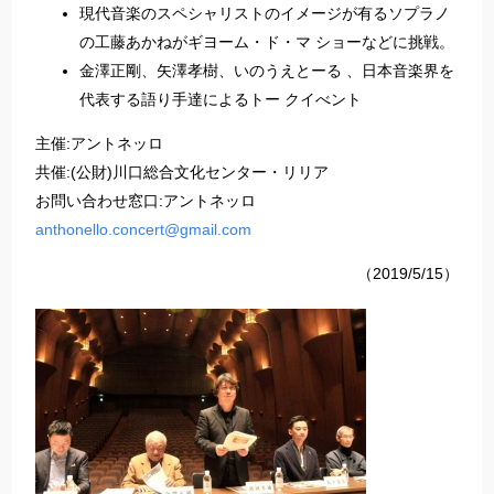
現代音楽のスペシャリストのイメージが有るソプラノ
の工藤あかねがギヨーム・ド・マ ショーなどに挑戦。
金澤正剛、矢澤孝樹、いのうえとーる 、日本音楽界を
代表する語り手達によるトー クイべント
主催:アントネッロ
共催:(公財)川口総合文化センター・リリア
お問い合わせ窓口:アントネッロ
anthonello.concert@gmail.com
（2019/5/15）