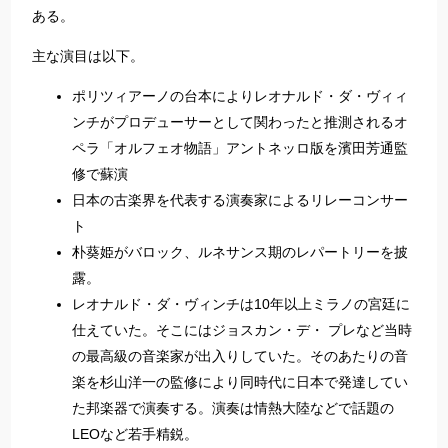
ある。
主な演目は以下。
ポリツィアーノの台本によりレオナルド・ダ・ヴィィ
ンチがプロデューサーとして関わったと推測されるオ
ペラ「オルフェオ物語」アントネッロ版を濱田芳通監
修で蘇演
日本の古楽界を代表する演奏家によるリレーコンサー
ト
朴葵姫がバロック、ルネサンス期のレパートリーを披
露。
レオナルド・ダ・ヴィンチは10年以上ミラノの宮廷に
仕えていた。そこにはジョスカン・デ・ プレなど当時
の最高級の音楽家が出入りしていた。そのあたりの音
楽を杉山洋一の監修により同時代に日本で発達してい
た邦楽器で演奏する。演奏は情熱大陸などで話題の
LEOなど若手精鋭。