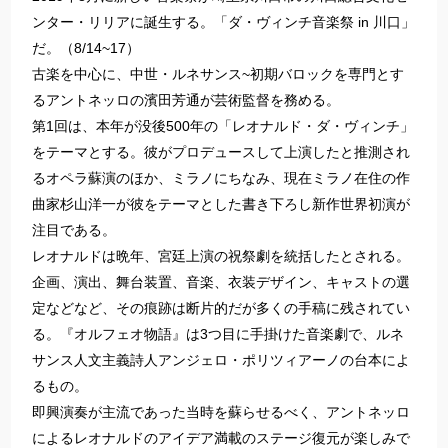
ンター・リリアに誕生する。「ダ・ヴィンチ音楽祭 in 川口」
だ。（8/14~17）
古楽を中心に、中世・ルネサンス~初期バロックを専門とす
るアントネッロの濱田芳通が芸術監督を務める。
第1回は、本年が没後500年の「レオナルド・ダ・ヴィンチ」
をテーマとする。彼がプロデュースして上演したと推測され
るオペラ蘇演のほか、ミラノにちなみ、現在ミラノ在住の作
曲家杉山洋一が彼をテーマとした書き下ろし新作世界初演が
注目である。
レオナルドは晩年、宮廷上演の祝祭劇を統括したとされる。
企画、演出、舞台装置、音楽、衣装デザイン、キャストの選
定などなど、その痕跡は断片的だが多くの手稿に残されてい
る。『オルフェオ物語』は3つ目に手掛けた音楽劇で、ルネ
サンス人文主義詩人アンジェロ・ポリツィアーノの台本によ
るもの。
即興演奏が主流であった当時を蘇らせるべく、アントネッロ
によるレオナルドのアイデア満載のステージ復元が楽しみで