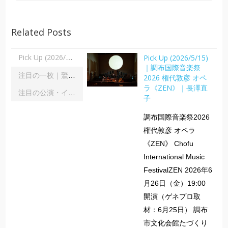
Related Posts
Pick Up (2026/5/15)
Pick Up (2026/5/15)｜調布国際音楽祭2026 権代敦彦 オペラ《ZEN》｜長澤直子
｜調布国際音楽祭
注目の一枚｜鷲宮美幸「舞踊の彼方へ」｜齋藤俊夫
2026 権代敦彦 オペ
ラ《ZEN》｜長澤直
注目の公演・イベント｜２０２６年８月
子
調布国際音楽祭2026
権代敦彦 オペラ
《ZEN》 Chofu
International Music
FestivalZEN 2026年6
月26日（金）19:00
開演（ゲネプロ取
材：6月25日） 調布
市文化会館たづくり