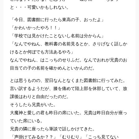
と・・・可愛いかもしれない。
「今日、図書館に行ったら東高の子、おったよ」
「かわいかったやろ！！」
「学校では見かけたことないし名前は分からん」
「なんでやねん、教科書の名前見るとか、さりげなく話しか
けるとか何ぼでも方法あるやろ」
なんでやねん、はこっちのせりふだ。なんでおれが兄貴のお
目当ての子の名前を確かめんといかんのだ。
とは思うものの、翌日なんとなくまた図書館に行ってみた。
言い訳するようだが、膝を痛めて陸上部を休部していて、放
課後はわりと自由だったのだ。
そうしたら兄貴がいた。
大魔神と愛しの君も昨日の席にいた。兄貴は昨日自分が座っ
ていた席にいる。
兄貴の隣に座ったら筆談で話しかけてきた。
「声掛けてみるか？？」「むりむり」「こっち見てない