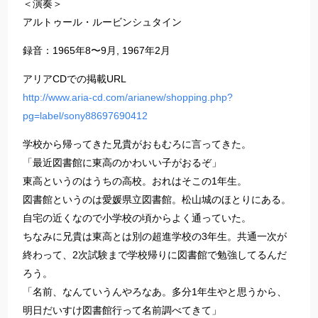
＜演奏＞
アルトゥール・ルービンシュタイン
録音：1965年8〜9月, 1967年2月
アリアCDでの掲載URL
http://www.aria-cd.com/arianew/shopping.php?
pg=label/sony88697690412
学校から帰ってきた兄貴がおもむろに言ってきた。
「最近図書館に東高のかわいい子がおるぞ」
東高というのはうちの高校。おれはそこの1年生。
図書館というのは愛媛県立図書館。松山城のほとりにある。
自宅の近くなので小学校の頃からよく通っていた。
ちなみに兄貴は東高とは別の超進学校の3年生。共通一次が
終わって、2次試験まで学校帰りに図書館で勉強してるんだ
ろう。
「名前、なんていうんやろなあ。多分1年生やと思うから、
明日だいすけ図書館行って名前調べてきて」