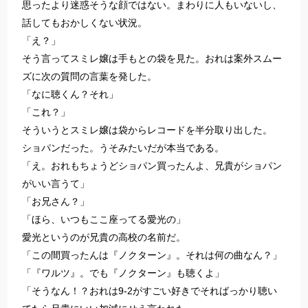
思ったより迷惑そうな顔ではない。まわりに人もいないし、
話してもおかしくない状況。
「え？」
そう言ってスミレ嬢は手もとの袋を見た。おれは案外スムー
ズに次の質問の言葉を発した。
「なに聴くん？それ」
「これ？」
そういうとスミレ嬢は袋からレコードを半分取り出した。
ショパンだった。うそみたいだが本当である。
「え。おれもちょうどショパン買ったんよ、兄貴がショパン
がいい言うて」
「お兄さん？」
「ほら、いつもここ座ってる愛光の」
愛光というのが兄貴の高校の名前だ。
「この間買ったんは『ノクターン』。それは何の曲なん？」
「『ワルツ』。でも『ノクターン』も聴くよ」
「そうなん！？おれは9-2がすごい好きでそればっかり聴い