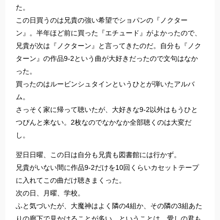
た。
この日買うのは兄貴の強い希望でショパンの『ノクター
ン』。半年ほど前に買った『エチュード』がよかったので、
兄貴が次は『ノクターン』と言ってきたのだ。自分も『ノク
ターン』の作品9-2という曲が大好きだったので文句はなか
った。
買ったのはルービンシュタインというひとが弾いたアルバ
ム。
さっそく家に帰って聴いたが、大好きな9-2以外はもうひと
つぴんと来ない。2枚なのでなかなか全部聴くのは大変だ
し。
翌日日曜、この日は自分も兄貴も図書館には行かず。
兄貴がいない間に作品9-2だけを10回くらいカセットテープ
に入れてこの曲だけ聴きまくった。
次の日、月曜、学校。
ふと気づいたが、大魔神はよく隣の4組か、その隣の3組あた
りの廊下で見かけることが多い。ということは、愛しの君も