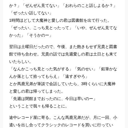
か？」「ぜんぜん見てない」「おれらのこと話しよるか？」
「ぜったい話してない」
1時間ほどして大魔神と愛しの君は図書館を出て行った。
「ぜったい、こっち見とったって」「いや、ぜんぜん見てな
かった」「そうかのー」
翌日は土曜日だったので、午後、また飽きもせず兄貴と図書
館で待ち合わせ。兄貴の話では先週愛しの君は土日とも来て
いたらしい。
「なんかこっち見とった気がする」「気のせい」「鉛筆かな
んか落として拾ってもらえ」「遠すぎやろ」
とか馬鹿兄弟が筆談で会話していたら、3時くらいに大魔神
と愛しの君は帰ってしまった。
「先週は閉館までおったのに、今日は早いのー」
ということで我々も帰ることに。
途中レコード屋に寄る。こんな馬鹿兄弟だが、月に一回、小
遣いを出し合ってクラシックのレコードを買いに行ってい