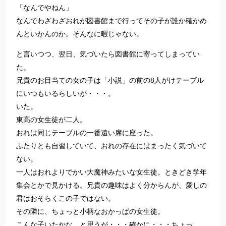
「なんでやねん」
なんでわざわざおれが図書館まで行ってその子が誰か確かめ
んといかんのか。そんなに暇じゃない。
と言いつつ、翌日、気づいたら図書館に寄ってしまってい
た。
兄貴のお目当ての女の子は「小説」の前の8人がけテーブル
にいつもいるらしいが・・・。
いた。
東高の女生徒が二人。
おれは同じテーブルの一番遠い席に座った。
ふたりとも自習していて、おれの存在にはまったく気づいて
ない。
一人はおれよりでかい大魔神みたいな女生徒。ときどき学年
集会とかで見かける。兄貴の趣味はよく分からんが、愛しの
君はおそらくこの子ではない。
その隣に、ちょっと小柄なおかっぱの女生徒。
こんな子いたかな、と思うが・・・確かに・・・ちょっ