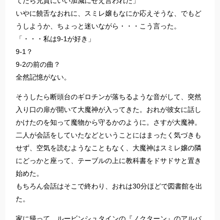
てたら兄貴にいい加減にせえ言われた」
いやに饒舌なおれに、スミレ嬢もなにか応えそうな、でもど
うしようか、ちょっと迷いながら・・・こう言った。
「・・・私は9-1が好き」
9-1？
9-2の前の曲？
全然記憶がない。
そうしたら断頭台のギロチンが落ちるような音がして、突然
入り口の扉が開いて大魔神が入ってきた。おれが彼女に話し
かけたのを知って魔物から守るかのように。さすが大魔神。
二人が会話をしていたなどということにはまったく気づきも
せず、空気を読むようなこともなく、大魔神はスミレ嬢の隣
にどっかと座って、テーブルの上に教科書をドサドサと置き
始めた。
もちろん会話はそこで終わり、おれは30分ほどで図書館を出
た。
家に帰って、ルービンシュタインの『ノクターン』のアルバ