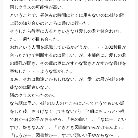
同じクラスの可能性が高い。
ということで、昼休みの時間にとくに用もないのに4組の陸
上部の知り合いのところに遊びに行った。
そうしたら教室に入るときいきなり愛しの君と鉢合わせし
た。一瞬だが目も合った。
おれという人間を認識しているかどうか、・・・0.02秒目が
合っただけで判断するのは難しい。が、本能的に、愛しの君
の瞳孔が開き、その瞳の奥にかすかな驚きとかすかな喜びを
察知した・・・ような気がした。
まあ、それは勘違いかもしれない。が、愛しの君が4組の生
徒なのは間違いない。
隣のクラスだったのか。
なら話は早い。4組の友人のところにいってどうでもいい話
をした後、さりげなく（でもないが）「4組にちょっと小柄
でおかっぱの子がおるやろ、「色の白い」、「なにー、だい
すけ、好きなんか」、「ときどき図書館でみかけるんよ」、
「ほうかー、図書館かー、すごい頭いい子やからな〜」、