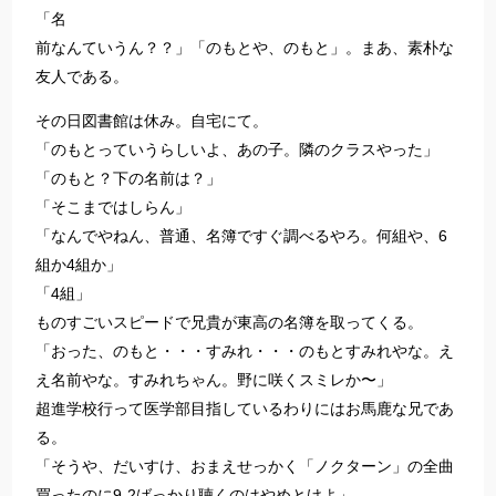
「名
前なんていうん？？」「のもとや、のもと」。まあ、素朴な
友人である。
その日図書館は休み。自宅にて。
「のもとっていうらしいよ、あの子。隣のクラスやった」
「のもと？下の名前は？」
「そこまではしらん」
「なんでやねん、普通、名簿ですぐ調べるやろ。何組や、6
組か4組か」
「4組」
ものすごいスピードで兄貴が東高の名簿を取ってくる。
「おった、のもと・・・すみれ・・・のもとすみれやな。え
え名前やな。すみれちゃん。野に咲くスミレか〜」
超進学校行って医学部目指しているわりにはお馬鹿な兄であ
る。
「そうや、だいすけ、おまえせっかく「ノクターン」の全曲
買ったのに9-2ばっかり聴くのはやめとけよ」