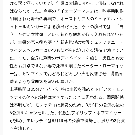
ける形で座っていたが、俳優は太陽に向かって演技しなけれ
ばならなかった。今年の『イェーダーマン』は、昨年新制作
初演された舞台の再演で、オーストリア人のミヒャエル・シ
ュトゥルミンガーによる演出だった。今回の演出では、「自
立した強い女性像」という新たな解釈が取り入れられていた
が、主役の恋人役を演じた新進気鋭の女優シュテファニー・
ラインスペルガーはいつもながらの迫力ある演技で魅せてい
た。また、全身に刺青のボディペイントを施し、男性とも女
性とも判別できない姿で死神を演じたペーター・ローマイヤ
ーは、ピンマイクでおどろおどろしい声を反響させ、背筋が
凍るような雰囲気を漂わせ続けた。
上演時間は95分だったが、特に主役を務めたトビアス・モレ
ッティの体への負担は大きかったように思われる。因果関係
は不明だが、モレッティは肺炎のため、8月6日の公演の後の
5公演をキャンセルした。代役はフィリップ・ホフマイヤー
が務め、モレッティは8月19日の公演で復帰し、残りの2公演
も主演した。