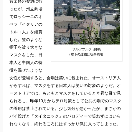
音楽祭の翌週に行
ったが、州立劇場
でロッシーニのオ
ペラ『イタリアの
トルコ人』を鑑賞
した。笠のような
帽子を被り大きな
ザルツブルク旧市街
マスクをした、日
（右下の建物は祝祭劇場）
本人と中国人の特
徴を混ぜたような
女性が登場すると、会場は笑いに包まれた。オーストリア人
からすれば、マスクをする日本人は笑いの対象のようだ。オ
ーストリアでは、もともとマスクをしていると奇異な目で見
られるし、昨年10月からテロ対策として公共の場でのマスク
の着用は禁止されている。少し気分が悪かったが、まさかの
パイ投げと『タイタニック』のパロディーで笑わずにはいら
れなくなり、終わるころにはすっかり気に入ってしまった。