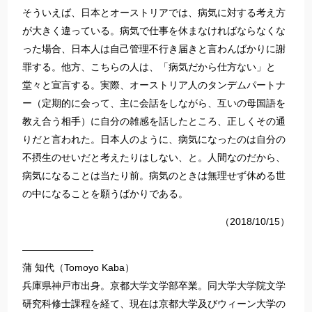
そういえば、日本とオーストリアでは、病気に対する考え方
が大きく違っている。病気で仕事を休まなければならなくな
った場合、日本人は自己管理不行き届きと言わんばかりに謝
罪する。他方、こちらの人は、「病気だから仕方ない」と
堂々と宣言する。実際、オーストリア人のタンデムパートナ
ー（定期的に会って、主に会話をしながら、互いの母国語を
教え合う相手）に自分の雑感を話したところ、正しくその通
りだと言われた。日本人のように、病気になったのは自分の
不摂生のせいだと考えたりはしない、と。人間なのだから、
病気になることは当たり前。病気のときは無理せず休める世
の中になることを願うばかりである。
（2018/10/15）
———————-
蒲 知代（Tomoyo Kaba）
兵庫県神戸市出身。京都大学文学部卒業。同大学大学院文学
研究科修士課程を経て、現在は京都大学及びウィーン大学の