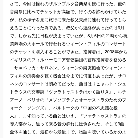
さて、今回は憧れのザルツブルク音楽祭を観に行った。他の
音楽祭に比べてチケットが高額で、行くのを諦めかけていた
が、私の様子を見に旅行に来た叔父夫婦に連れて行ってもら
えることになった為である。叔父から連絡があったのは6月
で、しかも先に日程が決まっていたが、8月6日の21時から祝
祭劇場の大ホールで行われるウィーン・フィルのコンサート
のチケットを購入することができた。指揮者は、2008年から
イギリスのフィルハーモニア管弦楽団の首席指揮者を務める
エサ＝ペッカ・サロネン。ウィーンの楽友協会でウィーン・
フィルの演奏会を聴く機会は今までに何度もあったが、サロ
ネンのコンサートは初めてだった。曲目はリヒャルト・シュ
トラウスの交響詩『ツァラトゥストラはかく語りき』、ルチ
アーノ・ベリオの『メゾソプラノとオーケストラのためのフ
ォーク・ソングズ』、バルトークの『中国の不思議な役
人』。まず知っている曲とはいえ、『ツァラトゥストラ』の
導入部から、迫って来る音の群れに圧倒された。そして3曲
全体を通して、最初から最後まで、物語を聴いているかのよ