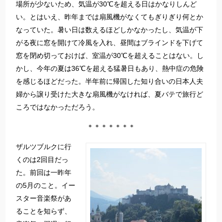
場所が少ないため、気温が30℃を超える日はかなりしんど
い。とはいえ、昨年までは扇風機がなくてもぎりぎり何とか
なっていた。暑い日は数えるほどしかなかったし、気温が下
がる夜に窓を開けて冷風を入れ、昼間はブラインドを下げて
窓を閉め切っておけば、室温が30℃を超えることはない。し
かし、今年の夏は36℃を超える猛暑日もあり、熱中症の危険
を感じるほどだった。半年前に帰国した知り合いの日本人夫
婦から譲り受けた大きな扇風機がなければ、夏バテで旅行ど
ころではなかっただろう。
＊＊＊＊＊＊＊
ザルツブルクに行
くのは2回目だっ
た。前回は一昨年
の5月のこと。イー
スター音楽祭があ
ることを知らず、