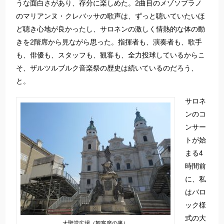
うな面白さがあり、存分に楽しめた。2曲目のメゾソプラノ
のマリアンヌ・クレバッサの歌声は、ずっと聴いていたいほ
ど聴き心地が良かったし、サロネンの激しく情熱的な体の動
きを2階席から見ながら思った。指揮者も、演奏者も、歌手
も、俳優も、スタッフも、観客も、全力投球しているからこ
そ、ザルツルブルク音楽祭の歴史は続いているのだろう、
と。
サロネ
ンのコ
ンサー
トが始
まる4
時間前
に、私
はバロ
ック様
式の大
大聖堂広場（観客席の裏）