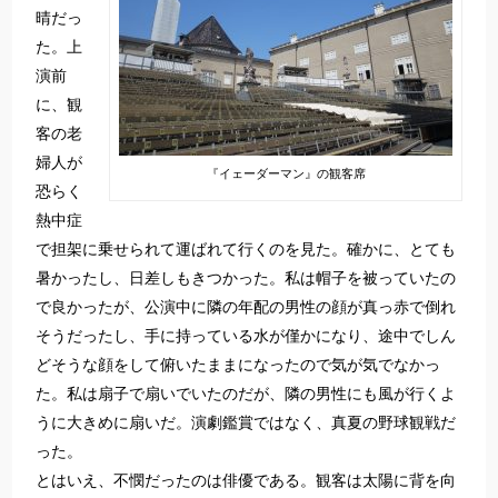
晴だっ
た。上
演前
に、観
客の老
婦人が
『イェーダーマン』の観客席
恐らく
熱中症
で担架に乗せられて運ばれて行くのを見た。確かに、とても
暑かったし、日差しもきつかった。私は帽子を被っていたの
で良かったが、公演中に隣の年配の男性の顔が真っ赤で倒れ
そうだったし、手に持っている水が僅かになり、途中でしん
どそうな顔をして俯いたままになったので気が気でなかっ
た。私は扇子で扇いでいたのだが、隣の男性にも風が行くよ
うに大きめに扇いだ。演劇鑑賞ではなく、真夏の野球観戦だ
った。
とはいえ、不憫だったのは俳優である。観客は太陽に背を向