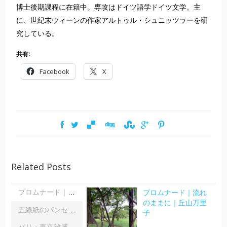
博士後期課程に在籍中。専攻はドイツ語学ドイツ文学。主
に、世紀末ウィーンの作家アルトゥル・シュニッツラーを研
究している。
共有:
Facebook
X
Related Posts
プロムナード｜流れ
プロムナード｜流れのままに｜丘山万里子
のままに｜丘山万里
五線紙のパンセ｜《レインボーサーペント》《夜の霧》｜浦部雪
子
パリ・東京雑感｜忘れられた「音楽の力」に脳科学の助け船 ｜松浦茂長