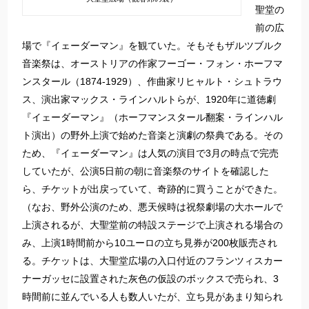
聖堂の
前の広
場で『イェーダーマン』を観ていた。そもそもザルツブルク
音楽祭は、オーストリアの作家フーゴー・フォン・ホーフマ
ンスタール（1874-1929）、作曲家リヒャルト・シュトラウ
ス、演出家マックス・ラインハルトらが、1920年に道徳劇
『イェーダーマン』（ホーフマンスタール翻案・ラインハル
ト演出）の野外上演で始めた音楽と演劇の祭典である。その
ため、『イェーダーマン』は人気の演目で3月の時点で完売
していたが、公演5日前の朝に音楽祭のサイトを確認した
ら、チケットが出戻っていて、奇跡的に買うことができた。
（なお、野外公演のため、悪天候時は祝祭劇場の大ホールで
上演されるが、大聖堂前の特設ステージで上演される場合の
み、上演1時間前から10ユーロの立ち見券が200枚販売され
る。チケットは、大聖堂広場の入口付近のフランツィスカー
ナーガッセに設置された灰色の仮設のボックスで売られ、3
時間前に並んでいる人も数人いたが、立ち見があまり知られ