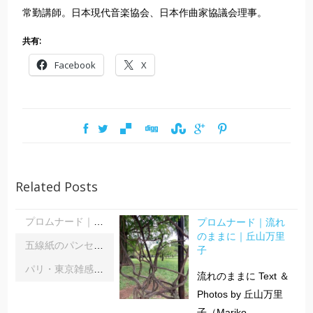
常勤講師。日本現代音楽協会、日本作曲家協議会理事。
共有:
Facebook
X
Related Posts
プロムナード｜流れ
プロムナード｜流れのままに｜丘山万里子
のままに｜丘山万里
五線紙のパンセ｜《レインボーサーペント》《夜の霧》｜浦部雪
子
パリ・東京雑感｜忘れられた「音楽の力」に脳科学の助け船 ｜松浦茂長
流れのままに Text ＆
Photos by 丘山万里
子（Mariko