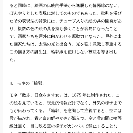
ると同時に、絵画の伝統的手法から逸脱した輪郭線のない、
ぼんやりとした表現に対してのものでもあった。批判を浴び
たその表現法の背景には、チューブ入りの絵の具の開発があ
り、複数の色の絵の具を持ち歩くことが容易になったこと
で、画家たちを戸外に向かわせる原動力となった。戸外に出
た画家たちは、太陽の光と出会う。光を強く意識し尊重する
この描き方の誕生は、輪郭線を使用しない技法を導き出し
た。
II. モネの「輪郭」
モネ『散歩、日傘をさす女』は、1875 年に制作された。こ
の絵を見ていると、視覚的情報だけでなく、外気の様子まで
もが伝わってくる。「輪郭」を意識して注視すると、空には
雲が描かれ、青と白の鮮やかさが際立つ。空と雲の間に輪郭
線は無く、目に映る空の様子がカンバスで静止することな