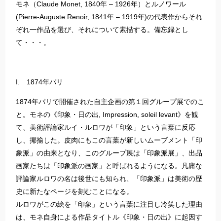
モネ（Claude Monet, 1840年 – 1926年）とルノワール
(Pierre-Auguste Renoir, 1841年 – 1919年)の代表作からそれ
ぞれ一作品を選び、それについて素描する。備忘録とし
て・・・。
I. 1874年パリ
1874年パリで開催された自主企画の第１回グループ展でのこ
と。モネの《印象・日の出, Impression, soleil levant》を観
て、美術評論家ルイ・ルロワが「印象」という言葉に反応
し、揶揄した。皮肉にもこの言葉が新しいムーブメント「印
象派」の由来となり、このグループ展は「印象派展」、出品
画家たちは「印象派の画家」と呼ばれるようになる。凡庸な
評論家ルロワの名は後世にも知られ、「印象派」は美術の歴
史に新たなページを刻むことになる。
ルロワがこの絵を「印象」という言葉に注目し冷笑した理由
は、モネ自身による作品タイトル《印象・日の出》に起因す