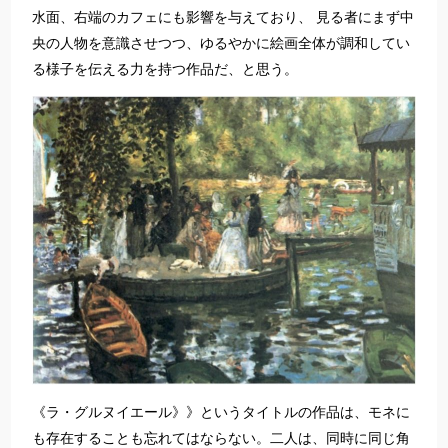
水面、右端のカフェにも影響を与えており、 見る者にまず中
央の人物を意識させつつ、ゆるやかに絵画全体が調和してい
る様子を伝える力を持つ作品だ、と思う。
《ラ・グルヌイエール》》というタイトルの作品は、モネに
も存在することも忘れてはならない。二人は、同時に同じ角