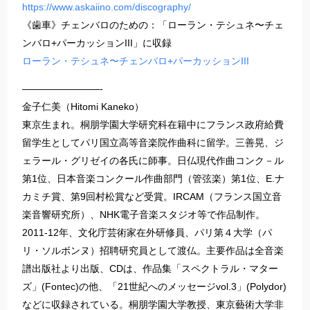
https://www.askaiino.com/discography/
《歯車》チェンバロのための：「ローラン・テシュネ〜チェ
ンバロ+パーカッションIII」に収録
ローラン・テシュネ〜チェンバロ+パーカッションIII
————————-
金子仁美（Hitomi Kaneko）
東京生まれ。桐朋学園大学研究科在籍中にフランス政府給費
留学生としてパリ国立高等音楽院作曲科に留学。三善晃、ジ
ェラール・グリゼイの各氏に師事。日仏現代作曲コンク－ル
第1位、日本音楽コンクール作曲部門（管弦楽）第1位、E.ナ
カミチ賞、第9回村松賞など受賞。IRCAM（フランス国立音
楽音響研究所）、NHK電子音楽スタジオ等で作品制作。
2011-12年、文化庁芸術家在外研修員、パリ第４大学（パ
リ・ソルボンヌ）招聘研究員として渡仏。主要作品は全音楽
譜出版社より出版、CDは、作品集「スペクトラル・マター
ズ」(Fontec)の他、「21世紀へのメッセージvol.3」(Polydor)
などに収録されている。桐朋学園大学教授、東京藝術大学非