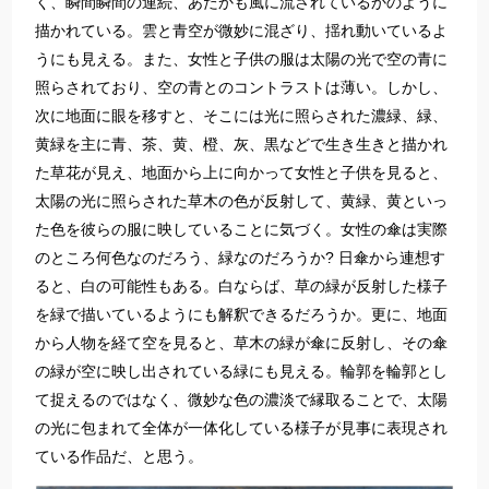
く、瞬間瞬間の連続、あたかも風に流されているかのように
描かれている。雲と青空が微妙に混ざり、揺れ動いているよ
うにも見える。また、女性と子供の服は太陽の光で空の青に
照らされており、空の青とのコントラストは薄い。しかし、
次に地面に眼を移すと、そこには光に照らされた濃緑、緑、
黄緑を主に青、茶、黄、橙、灰、黒などで生き生きと描かれ
た草花が見え、地面から上に向かって女性と子供を見ると、
太陽の光に照らされた草木の色が反射して、黄緑、黄といっ
た色を彼らの服に映していることに気づく。女性の傘は実際
のところ何色なのだろう、緑なのだろうか? 日傘から連想す
ると、白の可能性もある。白ならば、草の緑が反射した様子
を緑で描いているようにも解釈できるだろうか。更に、地面
から人物を経て空を見ると、草木の緑が傘に反射し、その傘
の緑が空に映し出されている緑にも見える。輪郭を輪郭とし
て捉えるのではなく、微妙な色の濃淡で縁取ることで、太陽
の光に包まれて全体が一体化している様子が見事に表現され
ている作品だ、と思う。