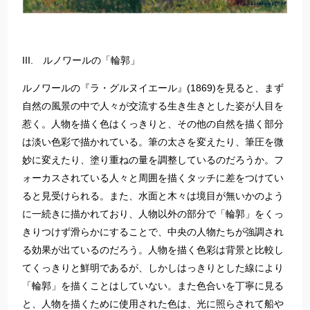
III. ルノワールの「輪郭」
ルノワールの『ラ・グルヌイエール』(1869)を見ると、まず
自然の風景の中で人々が交流する生き生きとした姿が人目を
惹く。人物を描く色はくっきりと、その他の自然を描く部分
は淡い色彩で描かれている。筆の太さを変えたり、筆圧を微
妙に変えたり、塗り重ねの量を調整しているのだろうか。フ
ォーカスされている人々と周囲を描くタッチに差をつけてい
ると見受けられる。また、水面と木々は境目が無いかのよう
に一続きに描かれており、人物以外の部分で「輪郭」をくっ
きりつけず滑らかにすることで、中央の人物たちが強調され
る効果が出ているのだろう。人物を描く色彩は背景と比較し
てくっきりと鮮明であるが、しかしはっきりとした線により
「輪郭」を描くことはしていない。また色合いを丁寧に見る
と、人物を描くために使用された色は、光に照らされて船や