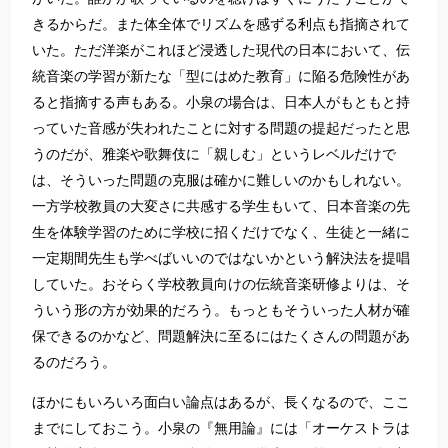
きるからだ。また体全体でリズムを感ずる利点も指摘されて
いた。ただ洋楽がこれほど浸透した現代の日本において、伝
統音楽の学習が新たな「型にはめた教育」に陥る危険性があ
ると指摘する声もある。小泉の場合は、日本人がもともと持
っていた音感が失われたことに対する問題の提起だったと思
うのだが、雅楽や歌舞伎に「親しむ」というレベルだけで
は、そういった問題の克服は確かに難しいのかもしれない。
一方学校教員の大変さに共感する学生もいて、日本音楽の先
生を体験学習のために学校に招くだけでなく、生徒と一緒に
一定期間先生も学べばいいのではないかという解決法を提唱
していた。おそらく学校教員向けの伝統音楽研修よりは、そ
ういう形の方が効果的だろう。もっともそういった人材が確
保できるのかなど、問題解決に至るにはたくさんの問題があ
るのだろう。
ほかにもいろいろ面白い論点はあるが、長くなるので、ここ
までにしておこう。小泉の『無用論』には「オーケストラは