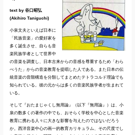
text by 谷口昭弘
(Akihiro Taniguchi)
小泉文夫といえば日本に
「民族音楽」の愛好家を
多く誕生させ、自らも音
楽民族学者として世界中
の音楽を調査し、日本古来からの音感を尊重するため「わら
べうた」からの音楽教育を提唱した人である。また日本の伝
統音楽の音階構造を分類してまとめたテトラコルド理論でも
知られている。彼の元からは多くの音楽民族学者が生まれて
いる。
そして『おたまじゃくし無用論』（以下『無用論』）は、小
泉の数多くの著作の中でも、おそらく学校を中心とした音楽
教育に携わる人々に大きな影響を与えたのではないだろう
か。西洋音楽中心の画一的教育カリキュラム、その尺度でし