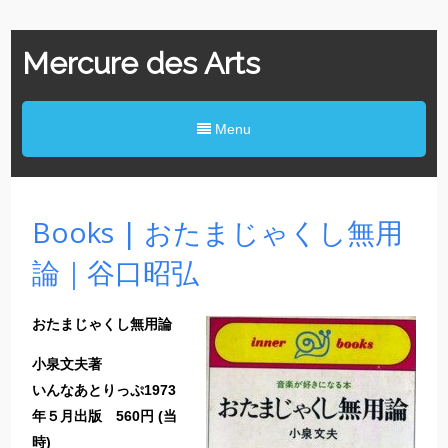
Mercure des Arts
Menu
Books | おたまじゃくし無用
論｜谷口昭弘
おたまじゃくし無用論
小泉文夫著
いんなあとりっぷ1973
年５月出版 560円 (当
時)