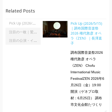
Related Posts
Pick Up (2026/5/15)
Pick Up (2026/5/15)｜調布国際音楽祭2026 権代敦彦 オペラ《ZEN》｜長澤直子
｜調布国際音楽祭
注目の一枚｜鷲宮美幸「舞踊の彼方へ」｜齋藤俊夫
2026 権代敦彦 オペ
ラ《ZEN》｜長澤直
注目の公演・イベント｜２０２６年８月
子
調布国際音楽祭2026
権代敦彦 オペラ
《ZEN》 Chofu
International Music
FestivalZEN 2026年6
月26日（金）19:00
開演（ゲネプロ取
材：6月25日） 調布
市文化会館たづくり
...