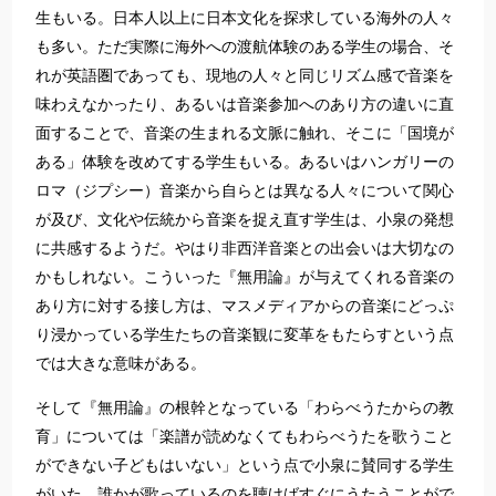
生もいる。日本人以上に日本文化を探求している海外の人々
も多い。ただ実際に海外への渡航体験のある学生の場合、そ
れが英語圏であっても、現地の人々と同じリズム感で音楽を
味わえなかったり、あるいは音楽参加へのあり方の違いに直
面することで、音楽の生まれる文脈に触れ、そこに「国境が
ある」体験を改めてする学生もいる。あるいはハンガリーの
ロマ（ジプシー）音楽から自らとは異なる人々について関心
が及び、文化や伝統から音楽を捉え直す学生は、小泉の発想
に共感するようだ。やはり非西洋音楽との出会いは大切なの
かもしれない。こういった『無用論』が与えてくれる音楽の
あり方に対する接し方は、マスメディアからの音楽にどっぷ
り浸かっている学生たちの音楽観に変革をもたらすという点
では大きな意味がある。
そして『無用論』の根幹となっている「わらべうたからの教
育」については「楽譜が読めなくてもわらべうたを歌うこと
ができない子どもはいない」という点で小泉に賛同する学生
がいた。誰かが歌っているのを聴けばすぐにうたうことがで