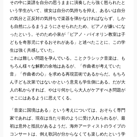
その中に楽譜を自分の思うままに演奏したら強く怒られたと
いう学生がいて、彼女は自分の気持ちを抑え、あるいは自分
の気分と正反対の気持ちで楽器を弾かなければならず、しか
も自然にふるまうようにさせられたため、ピアノが嫌いにな
ったという。そのため小泉が「ピアノ・バイオリン教室は子
どもを奇形児にするおそれがある」と述べたことに、この学
生は強く共感していた。
これは難しい問題を孕んでいる。ことクラシック音楽は、も
ちろん様々な解釈の余地はあるが、「作曲者が考えていた
音」「作曲者の心」を求める再現芸術であるからだ。もちろ
ん子ども次第ではないかという意見も学生側にある。だが大
人の私からすれば、やはり何かしら大人がケアすべき問題が
そこにはあるように思えてくる。
「音楽に国境はある」という考えについては、おそらく専門
家であれば、現在は当たり前のように受け入れられるが、最
初は意外と抵抗があるようだ。海外アーティストのライブの
コンサートは、例え歌詞が分からなくても楽しめたという学