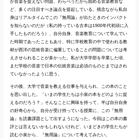
か音楽を捉えない問題、わらべうたから始める音楽教育な
ど、多くの注目すべき論点を提起している。残念ながら私自
身はリアルタイムでこの『無用論』が出たときのインパクト
を知らないのだが（私の持っている古本は1900年代初頭に入
手したものだろう）、自分自身、音楽教育について学んでい
た時期であったこともあり、特に学校教育の中で使われる教
材が西洋の芸術音楽に偏重していることの問題については考
えさせられることが多かった。私が大学学部を卒業した頃、
まだ学校の音楽で日本の伝統音楽は必須のものとまではされ
ていなかったように思う。
その後、大学で音楽を教える仕事を与えられ、この本のこと
を思い出した。「いまの学生たちは小泉の本をどのように捉
えるのだろう？」そんなことに興味を持って、半ば自分自身
の好奇心から、自分が受け持っている授業に、この『無用
論』を読書課題として出すようになった。今回はこの本の書
評とは言えないかもしれないけれど、いまどきの学生たちが
読む小泉から、『無用論』について考えてみたい。