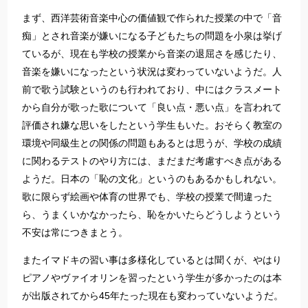
まず、西洋芸術音楽中心の価値観で作られた授業の中で「音
痴」とされ音楽が嫌いになる子どもたちの問題を小泉は挙げ
ているが、現在も学校の授業から音楽の退屈さを感じたり、
音楽を嫌いになったという状況は変わっていないようだ。人
前で歌う試験というのも行われており、中にはクラスメート
から自分が歌った歌について「良い点・悪い点」を言われて
評価され嫌な思いをしたという学生もいた。おそらく教室の
環境や同級生との関係の問題もあるとは思うが、学校の成績
に関わるテストのやり方には、まだまだ考慮すべき点がある
ようだ。日本の「恥の文化」というのもあるかもしれない。
歌に限らず絵画や体育の世界でも、学校の授業で間違った
ら、うまくいかなかったら、恥をかいたらどうしようという
不安は常につきまとう。
またイマドキの習い事は多様化しているとは聞くが、やはり
ピアノやヴァイオリンを習ったという学生が多かったのは本
が出版されてから45年たった現在も変わっていないようだ。