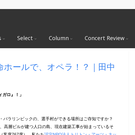
s
Select
Column
Concert Review
第一生命ホールで、オペラ！？｜田中
フィガロ』！」
ク・パラリンピックの、選手村ができる場所はご存知ですか？
分、高層ビルが建つ人口の島、現在建築工事が始まっているそ
（客席767席）。私たち
認定NPO法人トリトン・アーツ・ネッ