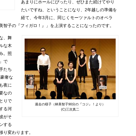
あまりにホールにぴったり、ぜひまた続けてやり
たいですね、ということになり、2年越しの準備を
経て、今年3月に、同じくモーツァルトのオペラ
美智子の『フィガロ！』」を上演することになったのです。
な、舞
ルな木
み。照
」で
手たち
が豪奢な
も夜に
要なの
とりで
過去の様子（林美智子90分の『コジ』！より）
する河
(C)三次真二
波がそ
ンする
移り変わります。