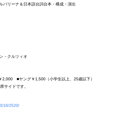
ルバリーナ＆日本語台詞台本・構成・演出
爵
ン・クルツィオ
席￥2,000 ■ヤング￥1,500（小学生以上、25歳以下）
階席サイドです。
03/18/2520/