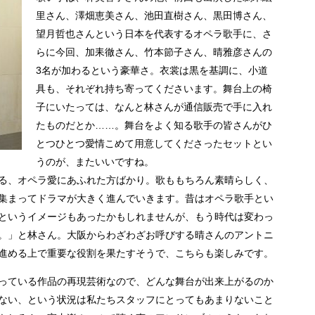
里さん、澤畑恵美さん、池田直樹さん、黒田博さん、
望月哲也さんという日本を代表するオペラ歌手に、さ
らに今回、加耒徹さん、竹本節子さん、晴雅彦さんの
3名が加わるという豪華さ。衣裳は黒を基調に、小道
具も、それぞれ持ち寄ってくださいます。舞台上の椅
子にいたっては、なんと林さんが通信販売で手に入れ
たものだとか……。舞台をよく知る歌手の皆さんがひ
とつひとつ愛情こめて用意してくださったセットとい
うのが、またいいですね。
る、オペラ愛にあふれた方ばかり。歌ももちろん素晴らしく、
集まってドラマが大きく進んでいきます。昔はオペラ歌手とい
というイメージもあったかもしれませんが、もう時代は変わっ
。」と林さん。大阪からわざわざお呼びする晴さんのアントニ
進める上で重要な役割を果たすそうで、こちらも楽しみです。
っている作品の再現芸術なので、どんな舞台が出来上がるのか
ない、という状況は私たちスタッフにとってもあまりないこと