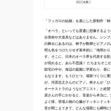
(C)三次真二
「フィガロの結婚」を基にした新制作「林
「オペラ」といっても普通に想像するよう
台美術や大道具などはありません。シンプ
の舞台にあるのは、椅子が数脚とピアノの
明も色をつけたりせず基本的に「地明かり
す。そこに、日本のオペラ界を代表する歌
が現れると、あら不思議！ たちまちそこ
邸宅の中や、海辺の庭園に早変わり、昼に
もなります。もうひとつ、場面づくりに重
が、河原忠之さんのピアノ。林さんが「ひ
オーケストラのようなピアニスト」と絶賛
原さんの手にかかると、音楽から本当に、
よぐ様、登場人物の心臓がドッキンドッキ
音が聞こえてきて、どんな場面にも瞬時に