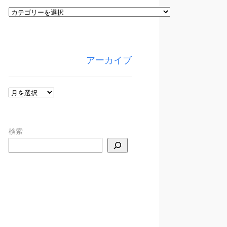
カ
テ
ゴ
リ
アーカイブ
ー
ア
ー
カ
検索
イ
ブ