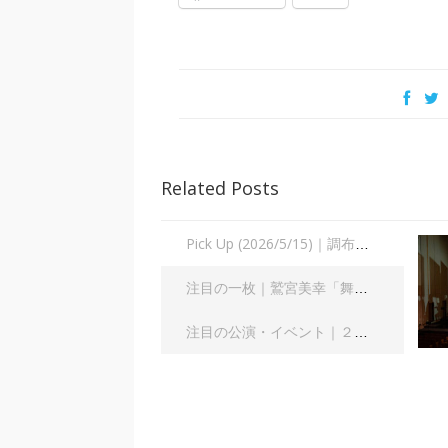
Related Posts
Pick Up (2026/5/15)｜調布国際音楽祭2026 権代敦彦 オペラ《ZEN》｜長澤直子
注目の一枚｜鷲宮美幸「舞踊の彼方へ」｜齋藤俊夫
注目の公演・イベント｜２０２６年８月