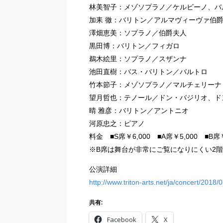
林美智子：メゾソプラノ／ケルビーノ、バ
加耒 徹：バリトン／アルマヴィーヴァ伯
澤畑恵美：ソプラノ／伯爵夫人
黒田博：バリトン／フィガロ
鵜木絵里：ソプラノ／スザンナ
池田直樹：バス・バリトン／バルトロ
竹本節子：メゾソプラノ／マルチェリーナ
望月哲也：テノール／ドン・バジリオ、ド
晴 雅彦：バリトン／アントニオ
河原忠之：ピアノ
料金 ■S席￥6,000 ■A席￥5,000 ■B
※B席は舞台が非常にご覧になりにくい2
公演詳細
http://www.triton-arts.net/ja/concert/2018/
共有:
Facebook
X