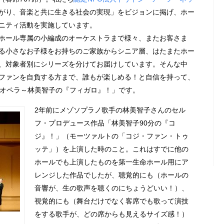
がり、音楽と共に生きる社会の実現」をビジョンに掲げ、ホー
ニティ活動を実施しています。
ホール専属の小編成のオーケストラまで様々、またお客さま
る小さなお子様をお持ちのご家族からシニア層、はたまたホー
、対象者別にシリーズを分けてお届けしています。そんな中
ファンを自負する方まで、誰もが楽しめる！と自信を持って、
eオペラ～林美智子の『フィガロ』！」です。
2年前にメゾソプラノ歌手の林美智子さんのセル
フ・プロデュース作品「林美智子90分の『コ
ジ』！」（モーツァルトの「コジ・ファン・トゥ
ッテ」）を上演した時のこと。これはすでに他の
ホールでも上演したものを第一生命ホール用にア
レンジした作品でしたが、聴覚的にも（ホールの
音響が、生の歌声を聴くのにちょうどいい！）、
視覚的にも（舞台だけでなく客席でも歌って演技
をする歌手が、どの席からも見えるサイズ感！）
）