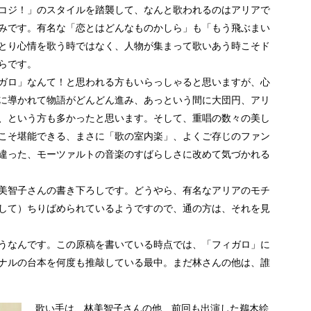
コジ！」のスタイルを踏襲して、なんと歌われるのはアリアで
みです。有名な「恋とはどんなものかしら」も「もう飛ぶまい
とり心情を歌う時ではなく、人物が集まって歌いあう時こそド
らです。
ガロ」なんて！と思われる方もいらっしゃると思いますが、心
に導かれて物語がどんどん進み、あっという間に大団円、アリ
、という方も多かったと思います。そして、重唱の数々の美し
こそ堪能できる、まさに「歌の室内楽」、よくご存じのファン
違った、モーツァルトの音楽のすばらしさに改めて気づかれる
美智子さんの書き下ろしです。どうやら、有名なアリアのモチ
して）ちりばめられているようですので、通の方は、それを見
うなんです。この原稿を書いている時点では、「フィガロ」に
ナルの台本を何度も推敲している最中。まだ林さんの他は、誰
歌い手は、林美智子さんの他、前回も出演した鵜木絵