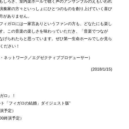
もしろさ、室内楽ホールで聴く声のアンサンブルのえもいわれ
演奏家の方々といっしょにひとつのものを創り上げていく喜び
方がありません。
フィガロには一家言ありというファンの方も、どなたにも楽し
す。この音楽の楽しさを味わっていただき、「音楽でつなが
なげられたらと思っています。ぜひ第一生命ホールでしか見ら
びください！
ツ・ネットワーク／エグゼクティブプロデューサー）
(2018/1/15)
ィガロ』！
ルト「フィガロの結婚」ダイジェスト版”
0終演予定）
:00終演予定）