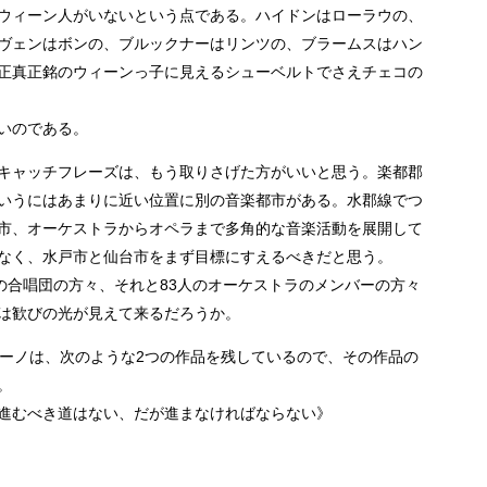
ウィーン人がいないという点である。ハイドンはローラウの、
ヴェンはボンの、ブルックナーはリンツの、ブラームスはハン
正真正銘のウィーンっ子に見えるシューベルトでさえチェコの
いのである。
キャッチフレーズは、もう取りさげた方がいいと思う。楽都郡
いうにはあまりに近い位置に別の音楽都市がある。水郡線でつ
市、オーケストラからオペラまで多角的な音楽活動を展開して
なく、水戸市と仙台市をまず目標にすえるべきだと思う。
の合唱団の方々、それと83人のオーケストラのメンバーの方々
は歓びの光が見えて来るだろうか。
ノーノは、次のような2つの作品を残しているので、その作品の
。
進むべき道はない、だが進まなければならない》