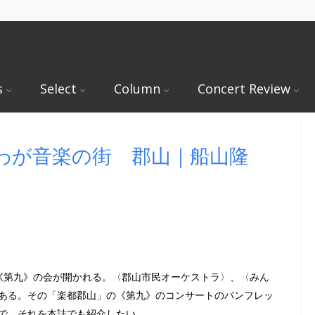
s
Select
Column
Concert Review
ues ⑧｜わが音楽の街 郡山｜船山隆
《第九》の会が開かれる。〈郡山市民オーケストラ〉、〈みん
ある。その「楽都郡山」の《第九》のコンサートのパンフレッ
で、それを本誌でも紹介したい。