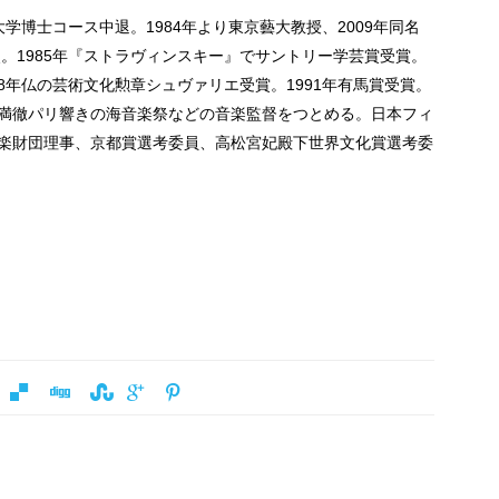
学博士コース中退。1984年より東京藝大教授、2009年同名
使。1985年『ストラヴィンスキー』でサントリー学芸賞受賞。
88年仏の芸術文化勲章シュヴァリエ受賞。1991年有馬賞受賞。
満徹パリ響きの海音楽祭などの音楽監督をつとめる。日本フィ
楽財団理事、京都賞選考委員、高松宮妃殿下世界文化賞選考委