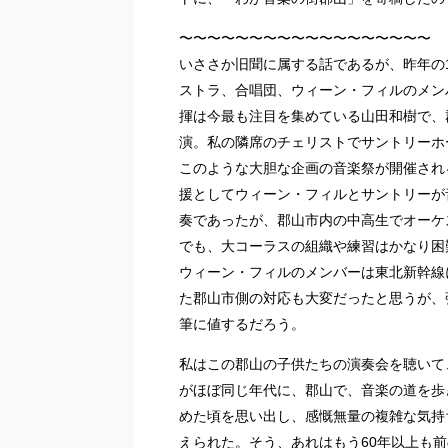
〜〜〜〜〜〜〜〜〜〜〜〜〜〜〜〜〜〜
いささか旧聞に属する話であるが、昨年の
ストラ、合唱団、ウィーン・フィルのメン
揮は今最も注目を集めている山田和樹で、
演。私の隣席のチェリストでサントリーホ
このような大胆な企画の音楽祭が開催され
援としてウィーン・フィルとサントリーが
奏であったが、郡山市内の中高生でオーケ
でも、大コーラスの組織や練習はかなり困
ウィーン・フィルのメンバーは東北新幹線
た郡山市側の対応も大変だったと思うが、
筆に値するだろう。
私はこの郡山の子供たちの演奏会を聴いて
がほぼ同じ年代に、郡山で、音楽の道を歩
めた頃を思い出し、感慨無量の複雑な気持
えられた。そう、あれはもう60年以上も前