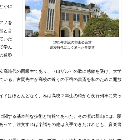
どかに
アノを
然と音
ていた
1925年創設の郡山公会堂
て学ん
高校時代によく通った音楽堂
の通称
安高時代の同級生であり、〈山ザル〉の歌に感銘を受け、大学
ている。古関先生が高校の近くの下宿の書斎を私のために開放
。
イドはほとんどなく、私は高校２年生の時から夜行列車に乗っ
に関する基本的な技術と情報であった。その頃の郡山には、駅
あって、注文すれば楽譜その他は入手できたけれども、音楽書