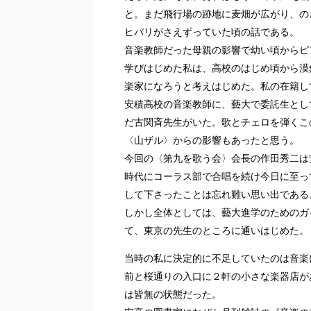
と。まだ飛行場の跡地に麦畑が広がり、の
ヒバリがさえずっていた頃の話である。
音楽教師だった母親の影響で幼い頃からピ
学びはじめた私は、高校のはじめ頃から漠
楽家になろうと考えはじめた。私の在籍し
安積高校の音楽教師に、藝大で委託生とし
だ古関斉先生がいた。歌とチェロを弾くこ
〈山ザル〉からの影響もあったと思う。
今回の〈第九を歌う会〉会長の作田秀二は
時代にコーラス部で合唱を続け今日に至っ
して下さったことは忘れ難い思い出である
しかし全体としては、藝大進学のためのガ
て、東京の先生のところに通いはじめた。
当時の私に決定的に不足していたのは音楽
前と桜通りの入口に２軒の小さな楽器店が
は皆無の状態だった。