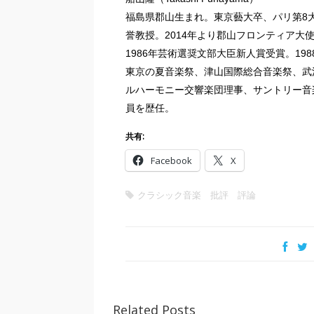
福島県郡山生まれ。東京藝大卒、パリ第8大
誉教授。2014年より郡山フロンティア大
1986年芸術選奨文部大臣新人賞受賞。19
東京の夏音楽祭、津山国際総合音楽祭、武
ルハーモニー交響楽団理事、サントリー音
員を歴任。
共有:
Facebook
X
クラシック音楽 批評 評論
Related Posts