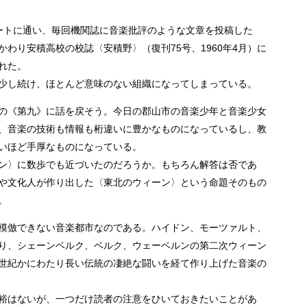
ートに通い、毎回機関誌に音楽批評のような文章を投稿した
わり安積高校の校誌〈安積野〉（復刊75号、1960年4月）に
れた。
少し続け、ほとんど意味のない組織になってしまっている。
の《第九》に話を戻そう。今日の郡山市の音楽少年と音楽少女
、音楽の技術も情報も桁違いに豊かなものになっているし、教
いほど手厚なものになっている。
ン〉に数歩でも近づいたのだろうか。もちろん解答は否であ
や文化人が作り出した〈東北のウィーン〉という命題そのもの
。
模倣できない音楽都市なのである。ハイドン、モーツァルト、
り、シェーンベルク、ベルク、ウェーベルンの第二次ウィーン
世紀かにわたり長い伝統の凄絶な闘いを経て作り上げた音楽の
裕はないが、一つだけ読者の注意をひいておきたいことがあ