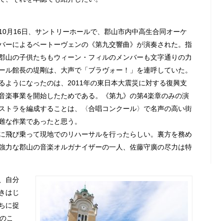
10月16日、サントリーホールで、郡山市内中高生合同オーケ
バーによるベートーヴェンの《第九交響曲》が演奏された。指
郡山の子供たちもウィーン・フィルのメンバーも文字通りの力
ール館長の堤剛は、大声で「ブラヴォー！」を連呼していた。
るようになったのは、2011年の東日本大震災に対する復興支
音楽事業を開始したためである。《第九》の第4楽章のみの演
ストラを編成することは、〈合唱コンクール〉で名声の高い街
難な作業であったと思う。
に飛び乗って現地でのリハーサルを行ったらしい。裏方を務め
強力な郡山の音楽オルガナイザーの一人、佐藤守廣の尽力は特
、自分
きはじ
ちに捉
のこ