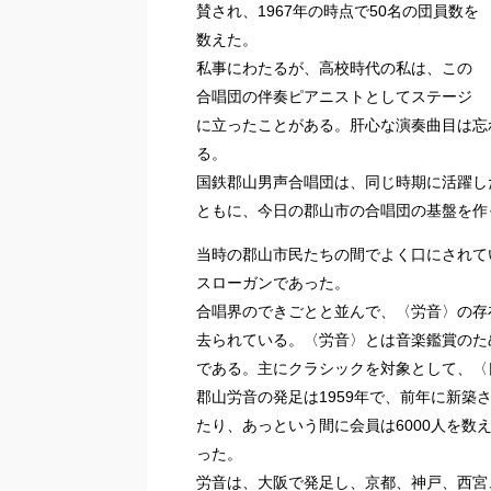
賛され、1967年の時点で50名の団員数を
数えた。
私事にわたるが、高校時代の私は、この
合唱団の伴奏ピアニストとしてステージ
に立ったことがある。肝心な演奏曲目は忘
る。
国鉄郡山男声合唱団は、同じ時期に活躍し
ともに、今日の郡山市の合唱団の基盤を作
当時の郡山市民たちの間でよく口にされて
スローガンであった。
合唱界のできごとと並んで、〈労音〉の存
去られている。〈労音〉とは音楽鑑賞のた
である。主にクラシックを対象として、〈
郡山労音の発足は1959年で、前年に新
たり、あっという間に会員は6000人を数
った。
労音は、大阪で発足し、京都、神戸、西宮