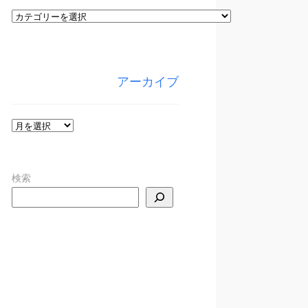
カ
テ
ゴ
リ
アーカイブ
ー
ア
ー
カ
検索
イ
ブ