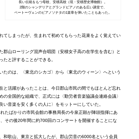
長い伝統をもつ母校、安積高校（現・安積歴史博物館）。
2階のシャンデリアとグランドピアノのある広い講堂で、
ベートーヴェンのピアノソナタの1楽章を弾いたこともあった。
れてしまったが、生まれて初めてもらった花束をよく覚えてい
た郡山ローリング混声合唱団（安積女子高の在学生を含む）と
ったと評することができる。
いたのは、〈東北のシカゴ〉から〈東北のウィーン〉へという
在と活躍があったことは、今日郡山市民の間でもほとんど忘れ
めの全国的な組織で、正式には〈勤労者音楽協議会連絡会議〉
良い音楽を安く多くの人に〉をモットーにしていた。
築されたばかりの市民会館の事務局長の今泉正顕が陣頭指揮にあ
え、その後20年間に約700回のコンサートを開催することにな
、和歌山、東京と拡大したが、郡山労音の6000名という会員