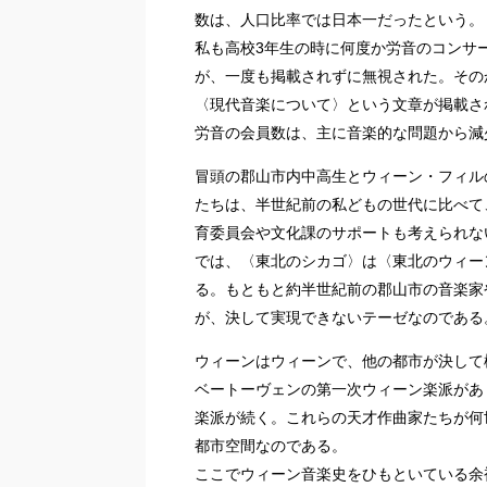
数は、人口比率では日本一だったという。
私も高校3年生の時に何度か労音のコンサ
が、一度も掲載されずに無視された。そのか
〈現代音楽について〉という文章が掲載さ
労音の会員数は、主に音楽的な問題から減
冒頭の郡山市内中高生とウィーン・フィル
たちは、半世紀前の私どもの世代に比べて
育委員会や文化課のサポートも考えられな
では、〈東北のシカゴ〉は〈東北のウィー
る。もともと約半世紀前の郡山市の音楽家
が、決して実現できないテーゼなのである
ウィーンはウィーンで、他の都市が決して
ベートーヴェンの第一次ウィーン楽派があ
楽派が続く。これらの天才作曲家たちが何
都市空間なのである。
ここでウィーン音楽史をひもといている余