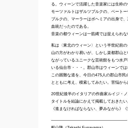
る。ウィーンで活躍した音楽家には生粋の
モーツァルトはザルツブルクの、ベートー
ブルクの、マーラーはボヘミアの出身で、
血統だったのである。
音楽の都ウィーンは一筋縄では捉えられな
私は〈東北のウィーン〉という半世紀前の
山の方がわかり易いが、しかし楽都郡山と
ながっているユニークな芸術館をもつ水戸
いる仙台市・・・。郡山市はウィーンでは
この困難な道を、今日の475人の郡山市民
とともに考え、模索してみたい。苦悩から
20世紀後半のイタリアの作曲家ルイジ・
タイトルを結論にかえて掲載しておきたい
《進まなければならない、夢みながら》《
———————————————————
船山隆（Takashi Funayama）