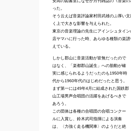
安高の図書室になぜか月刊雑誌の《音楽の
った。
そう云えば音楽評論家村田武雄のぶ厚い文
く上で大きな影響を与えられた。
東京の音楽理論の先生にアインシュタイン
店ヤマハに行った時、あらゆる種類の楽譜
えている。
しかし郡山に音楽活動が皆無だったので
はなく、「楽都郡山誕生」への胎動が確
実に感じられるようだったのも1950年時
代から1960年代のはじめだったと思う。
まず第一には49年4月に結成された国鉄郡
山工場男声合唱団の活躍をあげるべきで
あろう。
この団体は各種の合唱団の合唱コンクー
ルに入賞し、鈴木武司指揮による演奏
は、〈力強く走る機関車〉のようだと絶