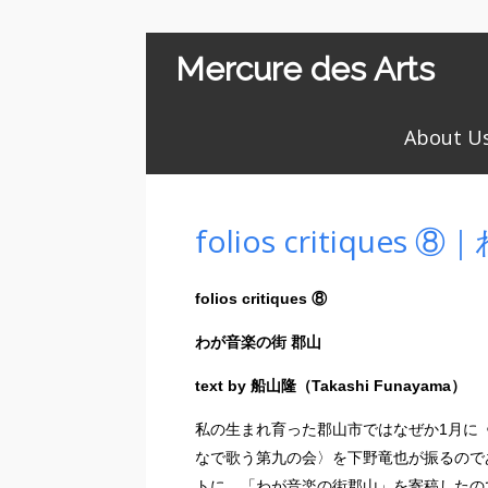
Mercure des Arts
About U
folios critiq
folios critiques
⑧
わが音楽の街
郡山
text by
船山隆（
Takashi
Funayama
）
私の生まれ育った郡山市ではなぜか1月に
なで歌う第九の会〉を下野竜也が振るので
トに、「わが音楽の街郡山」を寄稿したの