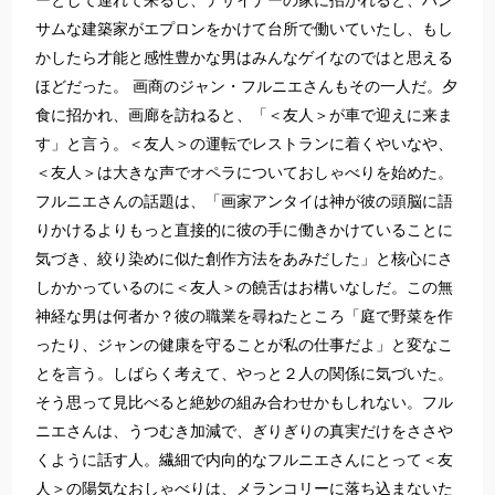
ーとして連れて来るし、デザイナーの家に招かれると、ハン
サムな建築家がエプロンをかけて台所で働いていたし、もし
かしたら才能と感性豊かな男はみんなゲイなのではと思える
ほどだった。 画商のジャン・フルニエさんもその一人だ。夕
食に招かれ、画廊を訪ねると、「＜友人＞が車で迎えに来ま
す」と言う。＜友人＞の運転でレストランに着くやいなや、
＜友人＞は大きな声でオペラについておしゃべりを始めた。
フルニエさんの話題は、「画家アンタイは神が彼の頭脳に語
りかけるよりもっと直接的に彼の手に働きかけていることに
気づき、絞り染めに似た創作方法をあみだした」と核心にさ
しかかっているのに＜友人＞の饒舌はお構いなしだ。この無
神経な男は何者か？彼の職業を尋ねたところ「庭で野菜を作
ったり、ジャンの健康を守ることが私の仕事だよ」と変なこ
とを言う。しばらく考えて、やっと２人の関係に気づいた。
そう思って見比べると絶妙の組み合わせかもしれない。フル
ニエさんは、うつむき加減で、ぎりぎりの真実だけをささや
くように話す人。繊細で内向的なフルニエさんにとって＜友
人＞の陽気なおしゃべりは、メランコリーに落ち込まないた