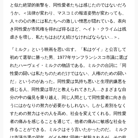
と似た絶望的衝撃を、同性愛者たちは感じたのではないだろ
うか。＜法律が変わり、マスコミの報道姿勢が変わっても、
人々の心の奥には私たちへの激しい憎悪が隠れている。表向
き同性愛が市民権を得れば得るほど、ヘイト・クライムは残
虐さを増し、私たちはおびえ続けなければならない…＞。
『ミルク』という映画を思い出す。「私はゲイ」と公言して
初めて選挙に勝った男、1977年サンフランシスコ市議に選ば
れたハーヴェイ・ミルクの物語である。ミルクの台詞に「同
性愛の闘いは私たちのためだけではない、人権のための闘い
だ」というのがあった。同性愛は気持ち悪いと生理的嫌悪を
感じる人、同性愛は罪だと教えられてきた人…さまざまな自
分の中の偏見を乗り越え、同じ人間として同性愛者に向き合
うにはかなりの努力が必要かもしれない。しかし差別をなく
すための努力はその人を高め、社会を変えてくれる。同性愛
者の痛みを感じることを通じて、他者の痛みに敏感な社会を
作ることができる。ミルクはそう言いたかったのだ。 ミルク
は市議当選の翌年、ゲイを憎む同僚に射殺されるが、その前