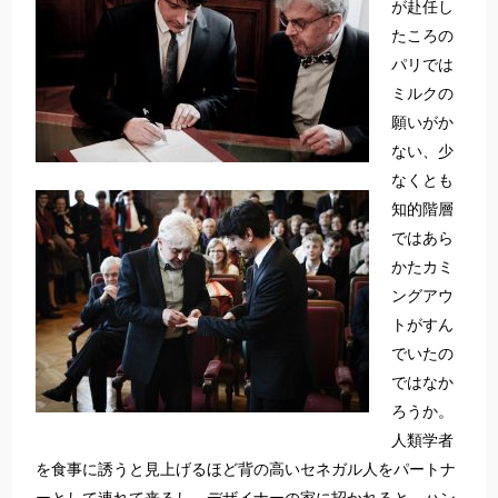
が赴任し
たころの
パリでは
ミルクの
願いがか
ない、少
なくとも
知的階層
ではあら
かたカミ
ングアウ
トがすん
でいたの
ではなか
ろうか。
人類学者
を食事に誘うと見上げるほど背の高いセネガル人をパートナ