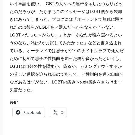
いう単語を使い、LGBTの人々への連帯を示したつもりだっ
たのだろうが、たちまちこのメッセージはLGBT側から袋叩
きにあってしまった。ブログには「オーランドで無残に殺さ
れたのは彼らがLGBTを＜選んだ＞からなんかじゃない。
LGBT＜だった＞からだ。」とか「あなたが性を選べるとい
うのなら、私は3か月試してみたかった」などと書き込まれ
ている。オーランドでは息子がゲイのナイトクラブで死んだ
ために初めて息子の性指向を知った親が多かったというし、
LGBTは自分の性を隠すか、偽るか、カミングアウトするか
の苦しい選択を迫られるのであって、＜性指向を選ぶ自由＞
などあるはずがない。LGBTの痛みへの鈍感さをさらけ出す
失言だった。
共有:
Facebook
X