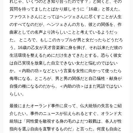
れじゃ、いくつのとき知り合ったのです？」と聞くと、その
質問を待ってましたとばかり嬉しそうに「16歳」と答えた。
ファウストさんにとってはヘンツェさんに尽くすことが人生
のすべてなのだが、ヘンツェさんの方も、彼との関係を、作
曲家としての名声より誇らしいことと考えているようだっ
た。 ところで、もしこのカップルが男と女だったらどうだろ
う。16歳の乙女が天才音楽家に身を捧げ、それ以来ただ彼の
生活環境を整えるためにだけ生きてきたとする。恐らく彼女
は自己実現を放棄した自立できない女だと悩むのではない
か。＜内助の功＞などという言葉を女性に向かって使ったら
侮辱になる。ところが、男と男の関係だと自己犠牲・献身が
自慢の種になるのだから、＜内助の功＞はまだ死語ではない
らしい。
最後にまたオーランド事件に戻って、仏大統領の失言をご紹
介したい。事件のニュースが伝えられるとすぐ、オランド大
統領は「同性愛を敵視する身の毛のよだつ殺戮は、各人が性
指向を選ぶ自由を直撃するものだ」と言った。何度も自由と