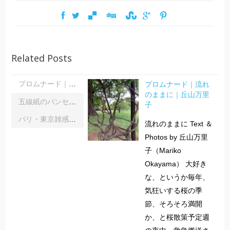
Related Posts
プロムナード｜流れ
プロムナード｜流れのままに｜丘山万里子
のままに｜丘山万里
五線紙のパンセ｜《レインボーサーペント》《夜の霧》｜浦部雪
子
パリ・東京雑感｜忘れられた「音楽の力」に脳科学の助け船 ｜松浦茂長
流れのままに Text ＆
Photos by 丘山万里
子（Mariko
Okayama） 大好き
な、というか毎年、
気狂いする桜の季
節、そろそろ満開
か、と桜散策予定週