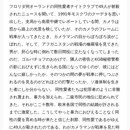
フロリダ州オーランドの同性愛者ナイトクラブで49人が射殺
されたニュースを聞いて、1991年モスクワのクーデタを思い
出した。支局から衛星中継でレポートしている間、カメラは
窓から路上の光景を映していたが、そのカメラのフレームに
戦車が入ってきたとき、カメラマンの目からぼろぼろ涙がこ
ぼれた。そして、アフガニスタンの戦場の修羅場を見てきた
男が、肝心な時に倒れて数日間役に立たなくなってしまった
のだ。ゴルバチョフのおかげで、隣人の密告とKGB秘密警察
の影におびえずに生きられる国になってゆくのが、彼にはど
んなに嬉しかったか、そのつかの間の夢が戦車に押しつぶさ
れるのを見るのがどれほどの打撃だったか、ソ連体制を生き
た者にしか分からない。 同性愛者たちは犯罪者のように非難
され蔑まれ、暴力を加えられ、二級市民の地位に貶められて
きた。それがここ十数年、欧米各国で同性の結婚が許される
までに激変した。こうしてやっと暴力におびえることなく同
性の愛を育める時が来たと信じた刹那、同性愛であるがゆえ
に49人が殺されたのである。わがカメラマンが戦車を見た時