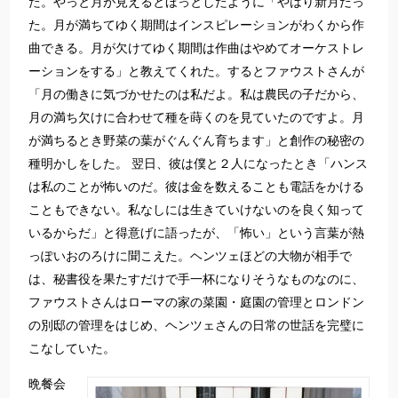
た。やっと月が見えるとほっとしたように「やはり新月だっ
た。月が満ちてゆく期間はインスピレーションがわくから作
曲できる。月が欠けてゆく期間は作曲はやめてオーケストレ
ーションをする」と教えてくれた。するとファウストさんが
「月の働きに気づかせたのは私だよ。私は農民の子だから、
月の満ち欠けに合わせて種を蒔くのを見ていたのですよ。月
が満ちるとき野菜の葉がぐんぐん育ちます」と創作の秘密の
種明かしをした。 翌日、彼は僕と２人になったとき「ハンス
は私のことが怖いのだ。彼は金を数えることも電話をかける
こともできない。私なしには生きていけないのを良く知って
いるからだ」と得意げに語ったが、「怖い」という言葉が熱
っぽいおのろけに聞こえた。ヘンツェほどの大物が相手で
は、秘書役を果たすだけで手一杯になりそうなものなのに、
ファウストさんはローマの家の菜園・庭園の管理とロンドン
の別邸の管理をはじめ、ヘンツェさんの日常の世話を完璧に
こなしていた。
晩餐会