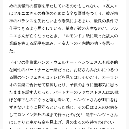
めの抗鬱剤の役割を果たしているのかもしれない。＜友人＞
はフルニエさんの身体のために安全な野菜をつくり、彼が精
神のバランスを失わないよう陽気にふるまい、最良の条件で
仕事できるよう尽くしている。献身が彼の人生なのだ。フル
ニエさんが亡くなったとき、『ルモンド』紙に載った故人の
業績を称える記事を読み、＜友人＞の＜内助の功＞を思っ
た。
ドイツの作曲家ハンス・ウェルナー・ヘンツェさんも献身的
な同性のパートナーと一緒だった。お坊さんみたいにつるつ
る頭のヘンツェさんはテレビを見てはしゃいだり、カーラジ
オの音楽に合わせて指揮したり、子供のように無邪気に思っ
たままを話す人だった。パートナーのファウストさんは20歳
ほど年下なのにぐっと落ち着いて、ヘンツェさんが羽目をは
ずさないように見守るといった感じ。その日は２人のお供を
してロンドン郊外の城まで行ったのだが、途中ヘンツェさん
はしきりと車から空を見上げ、月の出るのを待ちわびてい