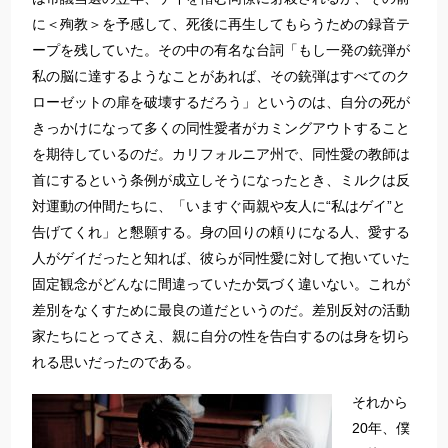
に＜殉教＞を予感して、死後に再生してもらうための録音テ
ープを残していた。その中の有名な台詞「もし一発の銃弾が
私の脳に達するようなことがあれば、その銃弾はすべてのク
ローゼットの扉を破壊するだろう」というのは、自分の死が
きっかけになって多くの同性愛者がカミングアウトすること
を期待しているのだ。カリフォルニア州で、同性愛の教師は
首にするという条例が成立しそうになったとき、ミルクは反
対運動の仲間たちに、「いますぐ両親や友人に“私はゲイ”と
告げてくれ」と懇願する。身の回りの頼りになる人、愛する
人がゲイだったと知れば、彼らが同性愛に対して抱いていた
固定観念がどんなに間違っていたか気づく違いない。これが
差別をなくすために最良の道だというのだ。差別反対の活動
家たちにとってさえ、親に自分の性を告白するのは身を切ら
れる思いだったのである。
それから
20年、僕