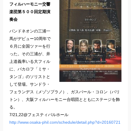
フィルハーモニー交響
楽団第５００回定期演
奏会
バンドネオンの三浦一
馬がデビュー10周年で
６月に全国ツァーを行
った。その三浦が、井
上道義率いる大フィル
に、バカロフ「ミサ・
タンゴ」のソリストと
して登場。サンドラ・
フェランデス（メゾソプラノ）、ガスパール・コロン（バリ
トン）、大阪フィルハーモニー合唱団とともにステージを飾
る。
7/21,22@フェスティバルホール
http://www.osaka-phil.com/schedule/detail.php?d=20160721