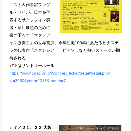
ニスト＆作曲家ファジ
ル・サイが、日本を代
表するサクソフォン奏
者・須川展也のために
書き下ろす「サクソフ
ォン協奏曲」の世界初演。今年生誕100年にあたるヒナステ
ラの代表作「スタンシア」、ピアソラなど熱いステージが期
待される。
7/18@サントリーホール
https://www.tmso.or.jp/j/concert_ticket/detail/detail.php?
id=2950&year=2016&month=7
♩７／２１、２２ 大阪