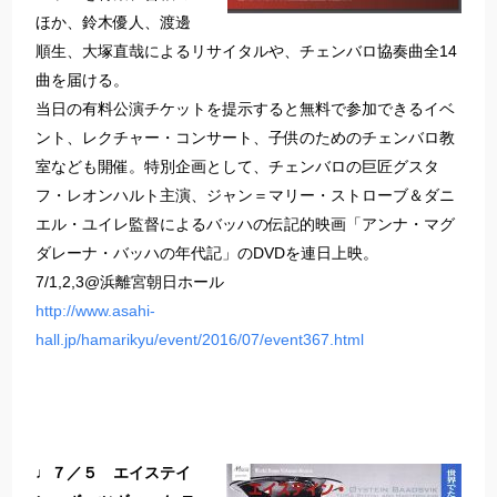
ほか、鈴木優人、渡邊
順生、大塚直哉によるリサイタルや、チェンバロ協奏曲全14
曲を届ける。
当日の有料公演チケットを提示すると無料で参加できるイベ
ント、レクチャー・コンサート、子供のためのチェンバロ教
室なども開催。特別企画として、チェンバロの巨匠グスタ
フ・レオンハルト主演、ジャン＝マリー・ストローブ＆ダニ
エル・ユイレ監督によるバッハの伝記的映画「アンナ・マグ
ダレーナ・バッハの年代記」のDVDを連日上映。
7/1,2,3@浜離宮朝日ホール
http://www.asahi-
hall.jp/hamarikyu/event/2016/07/event367.html
♩７／５ エイステイ