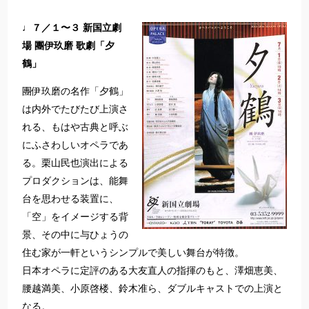
♩７／１〜３ 新国立劇
場 團伊玖磨 歌劇「夕
鶴」
團伊玖磨の名作「夕鶴」
は内外でたびたび上演さ
れる、もはや古典と呼ぶ
にふさわしいオペラであ
る。栗山民也演出による
プロダクションは、能舞
台を思わせる装置に、
「空」をイメージする背
景、その中に与ひょうの
住む家が一軒というシンプルで美しい舞台が特徴。
日本オペラに定評のある大友直人の指揮のもと、澤畑恵美、
腰越満美、小原啓楼、鈴木准ら、ダブルキャストでの上演と
なる。