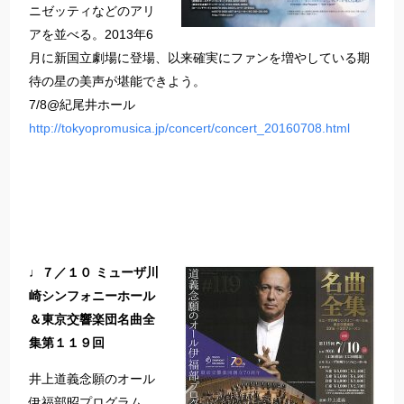
ニゼッティなどのアリ
アを並べる。2013年6
月に新国立劇場に登場、以来確実にファンを増やしている期
待の星の美声が堪能できよう。
7/8@紀尾井ホール
http://tokyopromusica.jp/concert/concert_20160708.html
♩７／１０ ミューザ川
崎シンフォニーホール
＆東京交響楽団名曲全
集第１１９回
井上道義念願のオール
伊福部昭プログラム