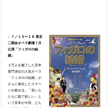
♩７／１５〜１８ 東京
二期会オペラ劇場７月
公演「フィガロの結
婚」
３万人を魅了した宮本
亜門演出の人気オペラ
「フィガロの結婚」が
さらに進化したステー
ジを観せる。「若い人
たちに観て欲しい」と
いう宮本が今回、どん