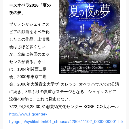
ースオペラ2016「夏の
夜の夢」
ブリテンがシェイクス
ピアの戯曲をオペラ化
したこの作品、上演機
会はさほど多くない
が、全編に英国のエッ
センスが香る。今回
は、1984年関西二期
会、2000年東京二期
会、2008年大阪音楽大学ザ･カレッジ･オペラハウスでの公演
に続き、8年ぶりの貴重なステージとなる。シェイクスピア
没後400年に、これは見逃せない。
7/22,24,26,28,30,31@芸術文化センター KOBELCO大ホール
http://www1.gcenter-
hyogo.jp/sysfile/html/01_shousai/4280411102_0000000001.html