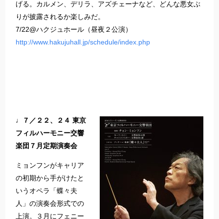
げる。カルメン、デリラ、アズチェーナなど、どんな悪女ぶ
りが披露されるか楽しみだ。
7/22@ハクジュホール（昼夜２公演）
http://www.hakujuhall.jp/schedule/index.php
♩７／２２、２４ 東京
フィルハーモニー交響
楽団７月定期演奏会
ミョンフンがキャリア
の初期から手がけたと
いうオペラ「蝶々夫
人」の演奏会形式での
上演。３月にフェニー