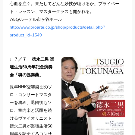
心血を注ぐ。果たしてどんな妙技が聴けるか。プライベー
ト・レッスン、マスタークラスも開かれる。
7/5@ルーテル市ヶ谷ホール
http://www.proarte.co.jp/shop/products/detail.php?
product_id=1549
♩７／７ 徳永二男 楽
壇生活50周年記念演奏
会「魂の協奏曲」
長年NHK交響楽団のソ
ロ・コンサートマスタ
ーを務め、退団後もソ
ロ、室内楽と活躍を続
けるヴァイオリニスト
徳永二男が楽壇生活50
周年を記念するコンサ