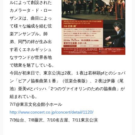
ルによって創設された
カメラータ・ド・ロー
ザンヌは、曲目によっ
て様々な編成を組む弦
楽アンサンブル。師
弟、同門の絆が生み出
す若くエネルギッシュ
なサウンドが世界各地
で聴衆を魅了している。
今回が初来日で、東京公演は2夜。１夜は若林顕pfとのショパ
ン「ピアノ協奏曲第１番」（弦楽合奏版）、２夜は伊藤（尾
池）亜美vlとバッハ「2つのヴァイオリンのための協奏曲」が
組まれている。
7/7@東京文化会館小ホール
http://www.concert.co.jp/concert/detail/1120/
7/3仙台、7/8藤沢、7/10名古屋、7/11東京公演