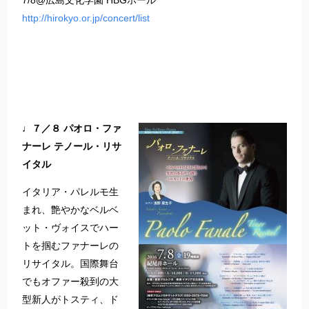
7/8@広島文化学園 HBGホール
http://hirokyo.or.jp/concert/list
♩７／８ パオロ・ファ
ナーレ テノール・リサ
イタル
イタリア・パレルモ生
まれ、艶やかなベルベ
ット・ヴォイスでハー
トを掴むファナーレの
リサイタル。国際舞台
でもオファー殺到の大
型新人がトスティ、ド