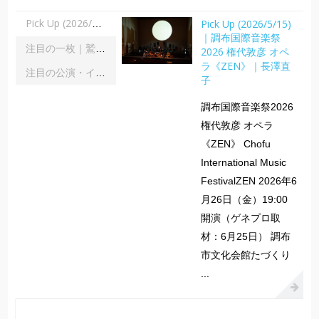
Pick Up (2026/5/15)
Pick Up (2026/5/15)｜調布国際音楽祭2026 権代敦彦 オペラ《ZEN》｜長澤直子
｜調布国際音楽祭
注目の一枚｜鷲宮美幸「舞踊の彼方へ」｜齋藤俊夫
2026 権代敦彦 オペ
ラ《ZEN》｜長澤直
注目の公演・イベント｜２０２６年８月
子
調布国際音楽祭2026
権代敦彦 オペラ
《ZEN》 Chofu
International Music
FestivalZEN 2026年6
月26日（金）19:00
開演（ゲネプロ取
材：6月25日） 調布
市文化会館たづくり
...