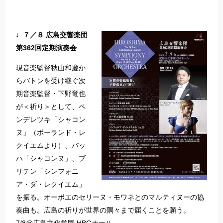
♩７／８ 広島交響楽団
第362回定期演奏会
現音楽監督秋山和慶か
らバトンを受け継ぐ次
期音楽監督・下野竜也
が＜祈り＞として、ペ
ンデレツキ「シャコン
ヌ」（ポーランド・レ
クイエムより）、バッ
ハ「シャコンヌ」、ブ
リテン「シンフォニ
ア・ダ・レクイエム」
を振る。オーボエのセリーヌ・モワネとのマルティヌーの協
奏曲も。広島の祈りが世界の隅々まで届くことを願う。