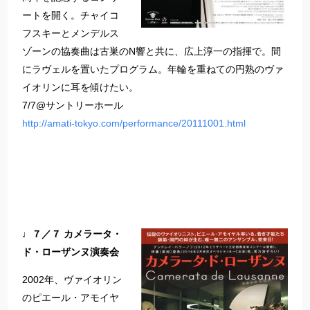
ートを開く。チャイコ
フスキーとメンデルス
ゾーンの協奏曲は古巣のN響と共に、広上淳一の指揮で。間
にラヴェルを置いたプログラム。年輪を重ねての円熟のヴァ
イオリンに耳を傾けたい。
7/7@サントリーホール
http://amati-tokyo.com/performance/20111001.html
♩７／７ カメラータ・
ド・ローザンヌ演奏会
2002年、ヴァイオリン
のピエール・アモイヤ