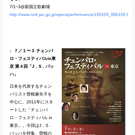
7/1~3@新国立歌劇場
http://www.nntt.jac.go.jp/opera/performance/150109_006155.html
♩７／１〜３ チェンバ
ロ・フェスティバルin東
京 第４回「J．S．バッ
ハ」
日本を代表するチェン
バリスト曽根麻矢子を
中心に、2011年にスタ
ートした「チェンバ
ロ・フェスティバル in
東京」。今回はJ．S．
バッハを特集、曽根の