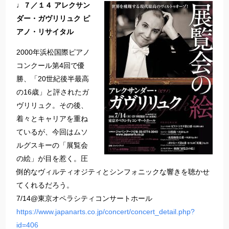
♩７／１４ アレクサン
ダー・ガヴリリュク ピ
アノ・リサイタル
2000年浜松国際ピアノ
コンクール第4回で優
勝、「20世紀後半最高
の16歳」と評されたガ
ヴリリュク。その後、
着々とキャリアを重ね
ているが、今回はムソ
ルグスキーの「展覧会
の絵」が目を惹く。圧
倒的なヴィルティオジティとシンフォニックな響きを聴かせ
てくれるだろう。
7/14@東京オペラシティコンサートホール
https://www.japanarts.co.jp/concert/concert_detail.php?
id=406