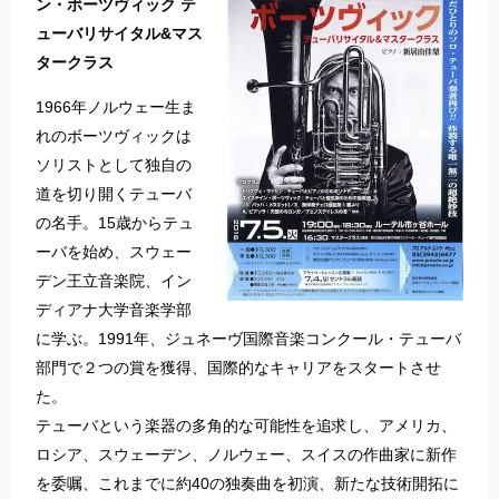
ン・ボーツヴィック テ
ューバリサイタル&マス
タークラス
1966年ノルウェー生ま
れのボーツヴィックは
ソリストとして独自の
道を切り開くテューバ
の名手。15歳からテュ
ーバを始め、スウェー
デン王立音楽院、イン
ディアナ大学音楽学部
に学ぶ。1991年、ジュネーヴ国際音楽コンクール・テューバ
部門で２つの賞を獲得、国際的なキャリアをスタートさせ
た。
テューバという楽器の多角的な可能性を追求し、アメリカ、
ロシア、スウェーデン、ノルウェー、スイスの作曲家に新作
を委嘱、これまでに約40の独奏曲を初演、新たな技術開拓に