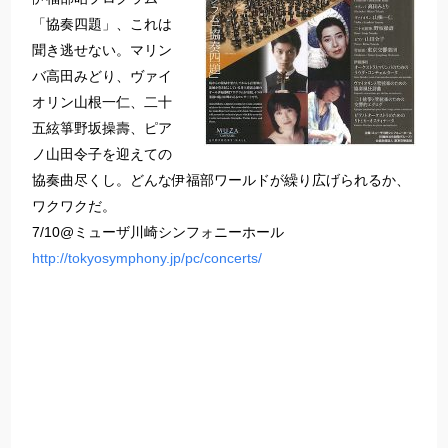
「協奏四題」、これは
聞き逃せない。マリン
バ高田みどり、ヴァイ
オリン山根一仁、二十
五絃箏野坂操壽、ピア
ノ山田令子を迎えての
協奏曲尽くし。どんな伊福部ワールドが繰り広げられるか、
ワクワクだ。
7/10@ミューザ川崎シンフォニーホール
http://tokyosymphony.jp/pc/concerts/