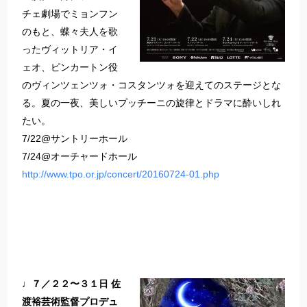
チェ劇場でミョンフン
のもと、蝶々夫人を歌
ったヴィットリア・イ
ェオ、ピンカートン役
のヴィンツェンツォ・コスタンツォを迎えてのステージとな
る。夏の一夜、美しいプッチーニの旋律とドラマに酔いしれ
たい。
7/22@サントリーホール
7/24@オーチャードホール
http://www.tpo.or.jp/concert/20160724-01.php
♩７／２２〜３１日 佐
渡裕芸術監督プロデュ