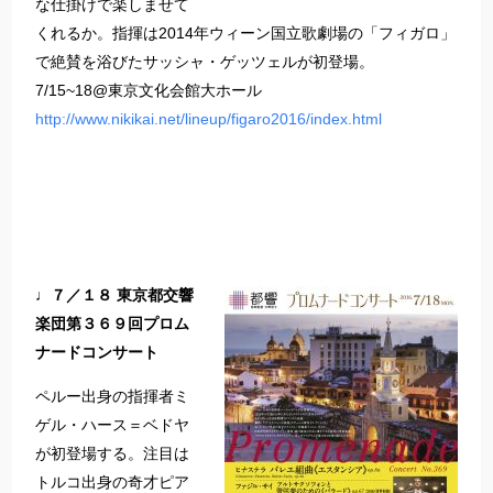
な仕掛けで楽しませて
くれるか。指揮は2014年ウィーン国立歌劇場の「フィガロ」
で絶賛を浴びたサッシャ・ゲッツェルが初登場。
7/15~18@東京文化会館大ホール
http://www.nikikai.net/lineup/figaro2016/index.html
♩７／１８ 東京都交響
楽団第３６９回プロム
ナードコンサート
ペルー出身の指揮者ミ
ゲル・ハース＝ベドヤ
が初登場する。注目は
トルコ出身の奇才ピア