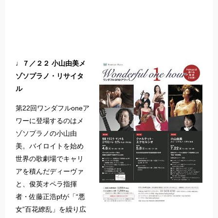
♩７／２２ 小山由美メ
ゾソプラノ・リサイタ
ル
第22回ワンダフルoneア
ワーに登場するのはメ
ゾソプラノの小山由
美。バイロイトを始め
世界の歌劇場でキャリ
アを積んだディーヴァ
と、俊英オペラ指揮
者・佐藤正浩pfが「“悪
女”百花繚乱」を繰り広