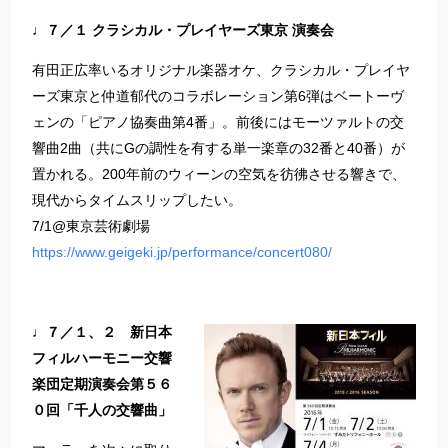
♩７／１ クラシカル・プレイヤーズ東京 演奏会
有田正広率いるオリジナル楽器オケ、クラシカル・プレイヤ
ーズ東京と仲道郁代のコラボレーション第6弾はベートーヴ
ェンの「ピアノ協奏曲第4番」。前後にはモーツァルトの交
響曲2曲（共にGの調性を有する単一楽章の32番と40番）が
置かれる。200年前のウィーンの空気を彷彿させる響きで、
現代からタイムスリップしたい。
7/1@東京芸術劇場
https://www.geigeki.jp/performance/concert080/
♩７／１、２ 新日本
フィルハーモニー交響
楽団定期演奏会第５６
０回「千人の交響曲」