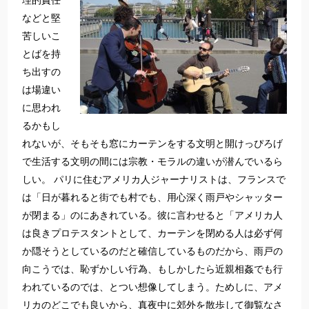
理的責任
などと堅
苦しいこ
とばを持
ち出すの
は場違い
に思われ
るかもし
れないが、そもそも窓にカーテンをする文明と開けっぴろげ
で生活する文明の間には宗教・モラルの違いが潜んでいるら
しい。 パリに住むアメリカ人ジャーナリストは、フランスで
は「日が暮れると街でも村でも、用心深く雨戸やシャッター
が閉まる」のにあきれている。彼に言わせると「アメリカ人
は良きプロテスタントとして、カーテンを閉める人は必ず何
か隠そうとしているのだと確信しているものだから、雨戸の
向こうでは、恥ずかしい行為、もしかしたら近親相姦でも行
われているのでは、とつい想像してしまう。ためしに、アメ
リカのどこでも良いから、真夜中に郊外を散歩して御覧なさ