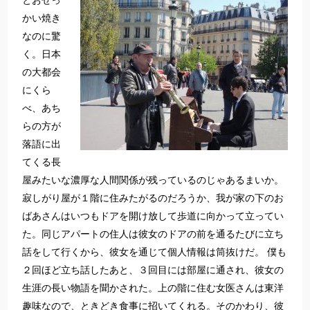
とおせっ
かい焼き
なのに驚
く。日本
の大都会
にくら
べ、あち
らの方が
落語に出
てくる長
屋みたいな濃厚な人間関係が残っているのじゃあるまいか。
寂しがり屋が１階に住みたがるのだろうか、我が家の下のお
ばあさんはいつもドアを開け放して歩道に向かって立ってい
た。同じアパートの住人は彼女のドアの前を通るたびに立ち
話をして行くから、彼女を通じて個人情報は筒抜けだ。 僕も
２回ほど立ち話したあと、３回目には部屋に通され、彼女の
生涯の長い物語を聞かされた。上の階に住む女医さんは東洋
趣味なので、ときどき食事に招いてくれる。そのかわり、彼