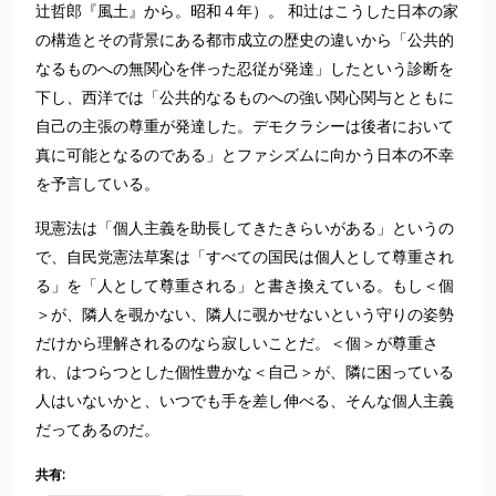
辻哲郎『風土』から。昭和４年）。 和辻はこうした日本の家
の構造とその背景にある都市成立の歴史の違いから「公共的
なるものへの無関心を伴った忍従が発達」したという診断を
下し、西洋では「公共的なるものへの強い関心関与とともに
自己の主張の尊重が発達した。デモクラシーは後者において
真に可能となるのである」とファシズムに向かう日本の不幸
を予言している。
現憲法は「個人主義を助長してきたきらいがある」というの
で、自民党憲法草案は「すべての国民は個人として尊重され
る」を「人として尊重される」と書き換えている。もし＜個
＞が、隣人を覗かない、隣人に覗かせないという守りの姿勢
だけから理解されるのなら寂しいことだ。＜個＞が尊重さ
れ、はつらつとした個性豊かな＜自己＞が、隣に困っている
人はいないかと、いつでも手を差し伸べる、そんな個人主義
だってあるのだ。
共有: