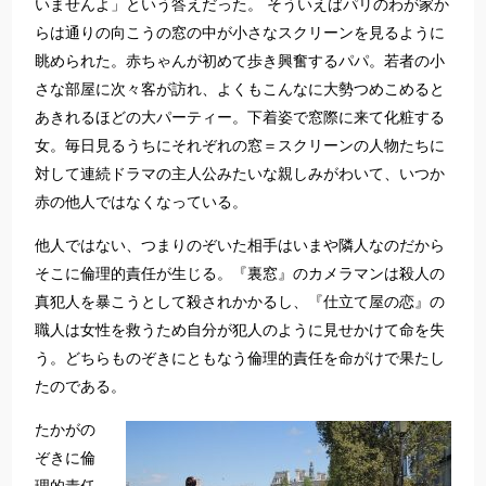
いませんよ」という答えだった。 そういえばパリのわが家か
らは通りの向こうの窓の中が小さなスクリーンを見るように
眺められた。赤ちゃんが初めて歩き興奮するパパ。若者の小
さな部屋に次々客が訪れ、よくもこんなに大勢つめこめると
あきれるほどの大パーティー。下着姿で窓際に来て化粧する
女。毎日見るうちにそれぞれの窓＝スクリーンの人物たちに
対して連続ドラマの主人公みたいな親しみがわいて、いつか
赤の他人ではなくなっている。
他人ではない、つまりのぞいた相手はいまや隣人なのだから
そこに倫理的責任が生じる。『裏窓』のカメラマンは殺人の
真犯人を暴こうとして殺されかかるし、『仕立て屋の恋』の
職人は女性を救うため自分が犯人のように見せかけて命を失
う。どちらものぞきにともなう倫理的責任を命がけで果たし
たのである。
たかがの
ぞきに倫