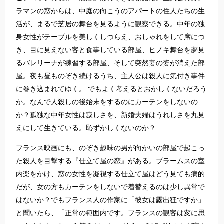
ラマンの窓からは、中庭の向こうのアパートの住人たちの生
活が、まるで芝居の舞台を見るように観察できる。中年の独
身女性がテーブルを美しくしつらえ、おしゃれをして席につ
き、目に見えない客と食事している部屋、ヒノキ舞台を夢見
るバレリーナが練習する部屋、そして突然妻の姿が消えた部
屋。夜も昼ものぞき続けるうち、主人公は殺人に気付き事件
に巻き込まれてゆく。 でもよく考えるとおかしくないだろう
か。なんで人殺しの後始末をするのにカーテンをしないの
か？孤独な中年女性は寂しさを、新婚夫婦はうれしさを丸見
えにして生きている。恥ずかしくないのか？
フランス映画にも、のぞき趣味の男が向かいの部屋で起こっ
た殺人を目撃する『仕立て屋の恋』がある。ブラームスの室
内楽をかけ、窓の女性を凝視する仕立て屋はどう見ても病的
だが、女の方もカーテンをしないで着替えるのは少し異常で
はないか？でもフランス人の作家に「彼女は露出狂ですか」
と聞いたら、「正常の範囲内です。フランスの観客は変に思