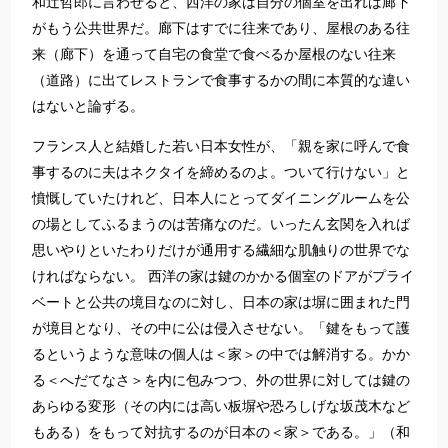
和辻哲郎に言わせると、西洋の家は自分の個室を出れば廊下
がもう公共世界だ。廊下はすでに往来であり、屋根のある往
来（廊下）を通って自宅の食堂で食べるか屋根のない往来
（道路）に出てレストランで食事するかの間に本質的な違い
はないと論ずる。
フランス人と結婚した若い日本女性が、「親を家に呼んで食
事するのに夫はネクタイを締めるのよ。ついて行けない」と
憤慨していたけれど、日本人にとってダイニングルームを公
の場としてふるまうのは苦痛なのだ。いったん玄関を入れば
思いやりといたわりだけが通用する繊細な肌触りの世界でな
ければならない。 西洋の家は鍵のかかる個室のドアがプライ
ベートと公共の境目なのに対し、日本の家は塀に囲まれた門
が境目となり、その中に公は侵入させない。「鍵をもって護
るというような意味の個人は＜家＞の中では解消する。かか
る＜へだてなさ＞を内に包みつつ、外の世界に対しては鍵の
あらゆる変形（その内には高い板塀や恐ろしげな坂茂木など
もある）をもって対抗するのが日本の＜家＞である。」（和