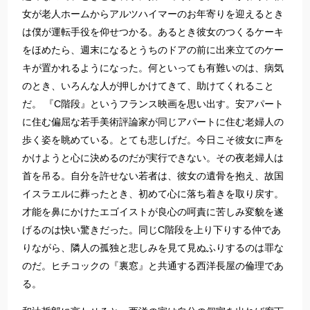
女が老人ホームからアルツハイマーのお年寄りを迎えるとき
は僕が運転手役を仰せつかる。あるとき彼女のつくるケーキ
をほめたら、週末になるとうちのドアの前に出来立てのケー
キが置かれるようになった。何といっても有難いのは、病気
のとき、いろんな人が押しかけてきて、助けてくれること
だ。 『C階段』というフランス映画を思い出す。安アパート
に住む偏屈な若手美術評論家が同じアパートに住む老婦人の
歩く姿を眺めている。とても悲しげだ。今日こそ彼女に声を
かけようと心に決めるのだが実行できない。その夜老婦人は
首を吊る。自分を許せない若者は、彼女の遺骨を抱え、故国
イスラエルに葬ったとき、初めて心に落ち着きを取り戻す。
才能を鼻にかけたエゴイストが良心の呵責に苦しみ変貌を遂
げるのは快い驚きだった。同じC階段を上り下りする仲であ
りながら、隣人の孤独と悲しみを見て見ぬふりするのは罪な
のだ。ヒチコックの『裏窓』と共通する西洋長屋の倫理であ
る。