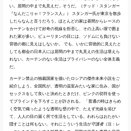
い。居間の中まで丸見えだ」そうだ。（テッド・スタンガー
『なんだこりゃ！フランス人』） スタンガー氏が東京を散歩
したらなんと言うだろう。ほとんどの家は昼間からレースの
カーテンをかけて好奇の視線を拒否し、その上高い塀で囲ま
れた家が多い。ピューリタンの目には、ソドムにも負けない
背徳の都に見えはしないか。 でも、いかに背徳的に見えたと
しても都会の日本人には居間の中まで丸見えの生活は堪えら
れない。カーテンのない生活はプライバシーのない全体主義
だ。
カーテン禁止の独裁国家を描いたロシアの傑作未来小説をご
紹介しよう。全国民が、透明の温室みたいな家に住み、国が
セックスをして良いと決めたときだけ、ピンクの切符を使っ
てブラインドを下ろすことが許される。 「普通の時はきらめ
く空気で織ったような透明な壁の中で、たえず光線を浴び
て、人人の目の届く所で生活をしている。われらはおたがい
隠すことは何もない。それにこういう生活が
守護者
（注：レ