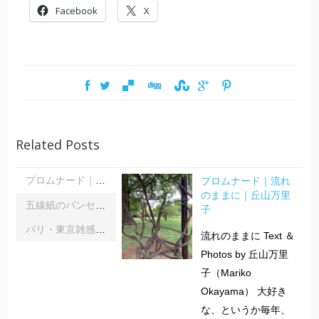
Facebook
X
Related Posts
プロムナード｜流れ
プロムナード｜流れのままに｜丘山万里子
のままに｜丘山万里
五線紙のパンセ｜《レインボーサーペント》《夜の霧》｜浦部雪
子
パリ・東京雑感｜忘れられた「音楽の力」に脳科学の助け船 ｜松浦茂長
流れのままに Text ＆
Photos by 丘山万里
子（Mariko
Okayama） 大好き
な、というか毎年、