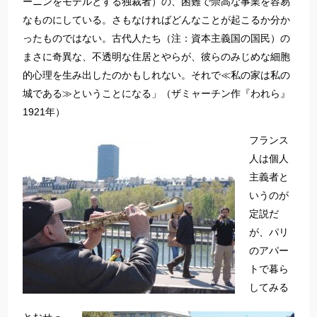
ーニンをモデルとする独裁者）の、困難で崇高な事業を容易
なものにしている。さもなければどんなことが起こるか分か
ったものではない。古代人たち（注：資本主義国の国民）の
まさに奇異な、不透明な住居とやらが、彼らのみじめな細胞
的心理を生み出したのかもしれない。それで≪私の家は私の
城である≫ということになる」（ザミャーチン作『われら』
1921年）
フランス
人は個人
主義者と
いうのが
定説だ
が、パリ
のアパー
トで暮ら
してみる