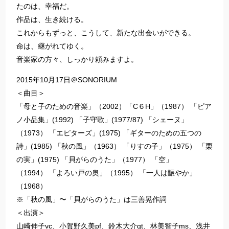
たのは、幸福だ。
作品は、生き続ける。
これからもずっと、こうして、新たな出会いができる。
命は、継がれてゆく。
音楽家の方々、しっかり頼みますよ。
2015年10月17日＠SONORIUM
＜曲目＞
「母と子のための音楽」（2002）「C６H」（1987） 「ピア
ノ小品集」(1992) 「子守歌」(1977/87) 「シェーヌ」
（1973） 「エピターズ」(1975) 「ギターのための五つの
詩」(1985) 「秋の風」（1963） 「りすの子」（1975） 「栗
の実」(1975) 「貝がらのうた」（1977） 「空」
（1994） 「よろい戸の奥」（1995） 「一人は賑やか」
（1968）
※「秋の風」〜「貝がらのうた」は三善晃作詞
＜出演＞
山崎伸子vc、小賀野久美pf、鈴木大介gt、林美智子ms、浅井