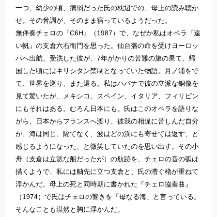
一つ、幼少の頃、病弱だった氏の枕辺での、母上の読み聴か
せ。その音調が、そのまま宿っているようだった。
無伴奏チェロの『C6H』（1987）で、なぜか私はオペラ『遠
い帆』の支倉六右衛門を思った。仙台藩の命を受けヨーロッ
パへ出航、受洗した彼が、7年がかりの苦難の旅の果て、帰
国した頃にはキリシタン禁制となっていた物語。月ノ浦をで
て、世界を巡り、また還る。私はハバナで彼の立派な銅像を
見て驚いたが、メキシコ、スペイン、イタリア、フィリピン
にもそれはある。むろん日本にも。氏はこのオペラを語りな
がら、日本からフランスへ渡り、彼我の相違に苦しんだ自分
が、海は同じ、隔てなく、波はどの浜にも寄せては返す、と
感じるようになった、と微笑していたのを思い出す。その小
舟（支倉は立派な船だったが）の航跡を、チェロの音の弧は
描くようで、私には舳先に立つ支倉と、氏の漕ぐ櫓が重ねて
浮かんだ。母上の死と同時期に書かれた『チェロ協奏曲』
（1974）で氏はチェロの響きを「母なる海」と言っている。
そんなことも漠然と胸に浮かんだ。