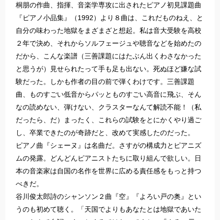
桐朋の作曲、指揮、音楽学専攻に出されたピアノ初見課題曲
『ピアノ小品集』（1992）より８曲は、これだものねえ、と
自分の味わった地獄をまざまざと想起。私は音大受験を高校
２年で決め、それからソルフェージュや聴音などを始めたの
だから、こんな楽譜（三善課題にはたぶん出くわさなかった
と思うが）見せられたって手も足も出ない。死ぬほど嫌な試
験だった。しかも作者の目の前で弾くわけです。三善課題
曲、ものすごい低音からパッとものすごい高音に飛ぶ、そん
なの読めない、弾けない、クラスターなんて解読不能！（私
だったら、だ）まったく、これらの試験をとにかくやり過ご
し、卒業できたのが奇跡だと、改めて実感したのだった。
ピアノ曲『シェーヌ』は名曲だ。さすがの構成力とピアニズ
ムの発露。どんどんピアニストたちに取り組んで欲しい。日
本の音楽家は自国の名作を世界に広める責任感をもっと持つ
べきだ。
谷川俊太郎詩のシャンソン２曲『空』『よろい戸の奥』とい
うのも初めて聴く。「天国でよりもあなたとは地獄であいた