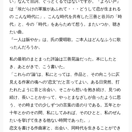
い」なんて台詞、ぐっとくるではないですか。『よろい戸』
は「埃だらけの軍服があふれて・・・どうして恋が生まれる
の こんな時代に」。こんな時代を共有した三善と谷川の「時
代」と、今の「時代」をあらためて想う。またいつか、聴き
たい曲。
『一人は賑やか』は、氏の愛唱歌。ご本人はどんなふうに歌
ったんだろうか。
私の最初のまとまった評論は三善晃論だった。本にしたと
き、あとがきで、こう書いた。
「これらの“論”は、私にとっては、作品と、その向こうに仄
見える作家の魂への“恋文”だと言ってよい。ある日突然、打
たれたように音と出会い、そこから想いを抱き続け、見つめ
続け、長いことかかって、やっとまなざしが合ったように思
う、その時までの少しずつの言葉の道のりである。五年とか
十年とかのその間、私にしてみれば、そのひとと、私のぜん
たいを挙げて生きる他ない時間であった。」
恋文を書ける作曲家と、出会い、同時代を生きることができ