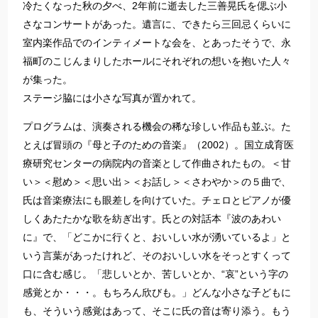
冷たくなった秋の夕べ、2年前に逝去した三善晃氏を偲ぶ小
さなコンサートがあった。遺言に、できたら三回忌くらいに
室内楽作品でのインティメートな会を、とあったそうで、永
福町のこじんまりしたホールにそれぞれの想いを抱いた人々
が集った。
ステージ脇には小さな写真が置かれて。
プログラムは、演奏される機会の稀な珍しい作品も並ぶ。た
とえば冒頭の『母と子のための音楽』（2002）。国立成育医
療研究センターの病院内の音楽として作曲されたもの。＜甘
い＞＜慰め＞＜思い出＞＜お話し＞＜さわやか＞の５曲で、
氏は音楽療法にも眼差しを向けていた。チェロとピアノが優
しくあたたかな歌を紡ぎ出す。氏との対話本『波のあわい
に』で、「どこかに行くと、おいしい水が湧いているよ」と
いう言葉があったけれど、そのおいしい水をそっとすくって
口に含む感じ。「悲しいとか、苦しいとか、“哀”という字の
感覚とか・・・。もちろん欣びも。」どんな小さな子どもに
も、そういう感覚はあって、そこに氏の音は寄り添う。もう