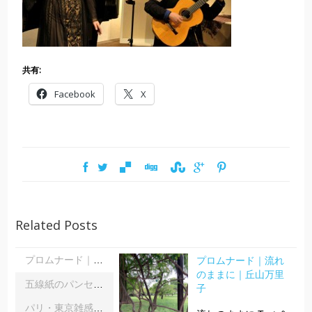
共有:
Facebook
X
Related Posts
プロムナード｜流れ
プロムナード｜流れのままに｜丘山万里子
のままに｜丘山万里
五線紙のパンセ｜《レインボーサーペント》《夜の霧》｜浦部雪
子
パリ・東京雑感｜忘れられた「音楽の力」に脳科学の助け船 ｜松浦茂長