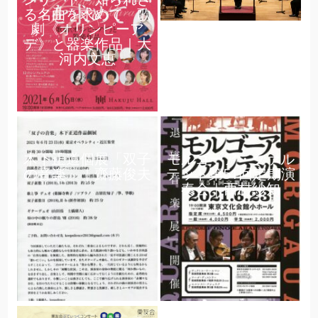
る名曲を求めて 歌
劇《オリンピーア
デ》と器楽作品｜大
河内文恵
木下正道個展「双子
モルゴーア・クァル
の音楽」｜齋藤俊夫
テット第51回定期演
奏会｜西村紗知