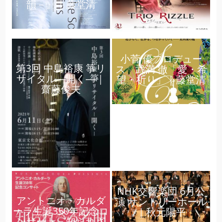
韻－』｜藤堂清
小菅 優プロデュー
第3回 中島裕康 箏リ
ス 武満 徹「愛・希
サイタル―開く―｜
望・祈り」｜藤堂清
齋藤俊夫
NHK交響楽団 6⽉公
アントニオ・カルダ
演 サントリーホール
ーラ生誕350年記念コ
｜秋元陽平
ンサート 知られざ