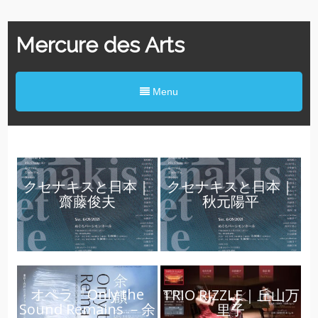
Mercure des Arts
Menu
クセナキスと日本｜
クセナキスと日本｜
齋藤俊夫
秋元陽平
オペラ『Only the
TRIO RIZZLE｜丘山万
Sound Remains －余
里子