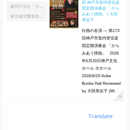
回 神戸市室内管弦楽
劇団不労社『サイキックサイファー』｜内野 儀
団定期演奏会 「から
みあう情熱」| 大田
東京都交響楽団第1045回定期演奏会Aシリーズ｜齋藤俊夫
美佐子
白熱の名演 ― 第173
回神戸市室内管弦楽
団定期演奏会 「から
みあう情熱」 2026
年6月20日神戸文化
ホール 大ホール
2026/6/20 Kobe
Bunka Hall Reviewed
by 大田美佐子 (Mi...
Translate: