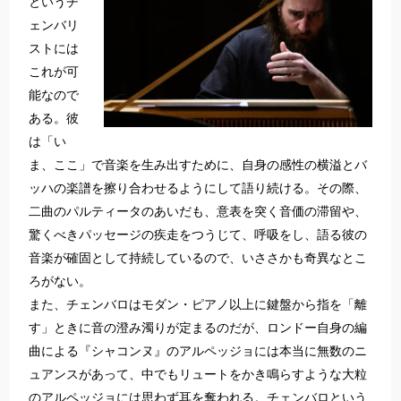
というチ
ェンバリ
ストには
これが可
能なので
ある。彼
は「い
ま、ここ」で音楽を生み出すために、自身の感性の横溢とバ
ッハの楽譜を擦り合わせるようにして語り続ける。その際、
二曲のパルティータのあいだも、意表を突く音価の滞留や、
驚くべきパッセージの疾走をつうじて、呼吸をし、語る彼の
音楽が確固として持続しているので、いささかも奇異なとこ
ろがない。
また、チェンバロはモダン・ピアノ以上に鍵盤から指を「離
す」ときに音の澄み濁りが定まるのだが、ロンドー自身の編
曲による『シャコンヌ』のアルペッジョには本当に無数のニ
ュアンスがあって、中でもリュートをかき鳴らすような大粒
のアルペッジョには思わず耳を奪われる。
チェンバロという