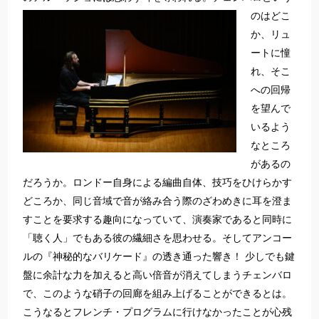
のはどこ
か、リュ
ートに憧
れ、そこ
への回帰
を望んで
いるよう
なところ
があるの
だろうか。ロンドー自身による編曲自体、技巧をひけらかす
どころか、同じ音域で音が絡み合う際のざわめきに耳を澄ま
すことを要求する趣向になっていて、演奏家であると同時に
「聴く人」でもある彼の繊細さを思わせる。そしてアンコー
ルの『神秘的なバリケード』の透き通った響き！ 少しでも鍵
盤に余計な力を加えると高い倍音が消えてしまうチェンバロ
で、このような硝子の回廊を組み上げることができるとは。
こうなるとフレンチ・プログラムに行けなかったことが心残