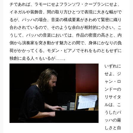
チであれば、ラモーにせよフランソワ・クープランにせよ、
イネガルや装飾音、間の取り方ひとつで表現に大きな幅がで
るが、バッハの場合、音楽の構成要素がきわめて緊密に織り
合わされているので、そのような余白が相対的に小さい。こ
うして、バッハの音楽においては、作品の密度の高さと、内
側から演奏家を突き動かす魅力との間で、身体にかなりの負
荷がかかってくる。モダン・ピアノでそれをものともせずに
独創に走る人々もいるが……。
いずれに
せよ、ジ
ャン・ロ
ンドーの
リサイタ
ルは、こ
うしたバ
ッハの厳
しさと自