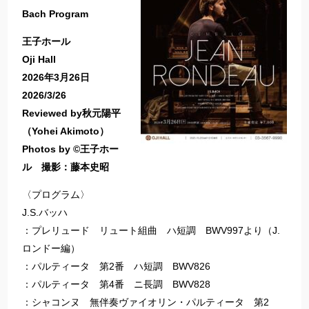
Bach Program
王子ホール
Oji Hall
2026年3月26日
2026/3/26
Reviewed by秋元陽平
（Yohei Akimoto）
Photos by ©︎王子ホー
ル 撮影：藤本史昭
〈プログラム〉
J.S.バッハ
：プレリュード リュート組曲 ハ短調 BWV997より（J.
ロンドー編）
：パルティータ 第2番 ハ短調 BWV826
：パルティータ 第4番 ニ長調 BWV828
：シャコンヌ 無伴奏ヴァイオリン・パルティータ 第2