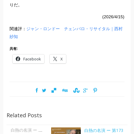
りだ。
(2026/4/15)
関連評：
ジャン・ロンドー チェンバロ・リサイタル｜西村
紗知
共有:
Facebook
X
Related Posts
白熱の名演 ー 第173
白熱の名演 ー 第173回 神戸市室内管弦楽団定期演奏会 「からみあう情熱」| 大田美佐子