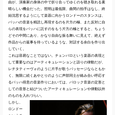
由が、演奏家の身体の中で折り合ってゆくのを聴き取れる素
晴らしい機会だった。照明は最低限、曲間の拍手はなし、終
始沈思するようにして楽器に向かうロンドーのスタンスは、
バッハの音楽を精読し再現するのを片方の極、また反対に自
らの表現をバッハに託すのをもう片方の極とすると、ちょう
どその中間にあり、かなり自由な振る舞いに見えて、絶えず
作品からの返事を待っているような、対話する余白を作り出
していく。
これは容易なことではない。チェンバロという楽器の表現と
して重要なのはアーティキュレーションと語りの律動だが、
レチタティーヴォのように片手が歌うパッセージならともか
く、無限に続くあやとりのように声部同士が絡み合い呼応す
るバッハ得意の音楽作りにおいては、バロック音楽の定形と
しての音形と結びついたアーティキュレーションや律動以外
のものを入れづらい。
しかし、
ロンドー