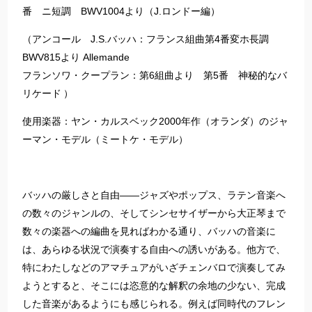
番 ニ短調 BWV1004より（J.ロンドー編）
（アンコール J.S.バッハ：フランス組曲第4番変ホ長調
BWV815より Allemande
フランソワ・クープラン：第6組曲より 第5番 神秘的なバ
リケード ）
使用楽器：ヤン・カルスベック2000年作（オランダ）のジャ
ーマン・モデル（ミートケ・モデル）
バッハの厳しさと自由――ジャズやポップス、ラテン音楽へ
の数々のジャンルの、そしてシンセサイザーから大正琴まで
数々の楽器への編曲を見ればわかる通り、バッハの音楽に
は、あらゆる状況で演奏する自由への誘いがある。他方で、
特にわたしなどのアマチュアがいざチェンバロで演奏してみ
ようとすると、そこには恣意的な解釈の余地の少ない、完成
した音楽があるようにも感じられる。例えば同時代のフレン