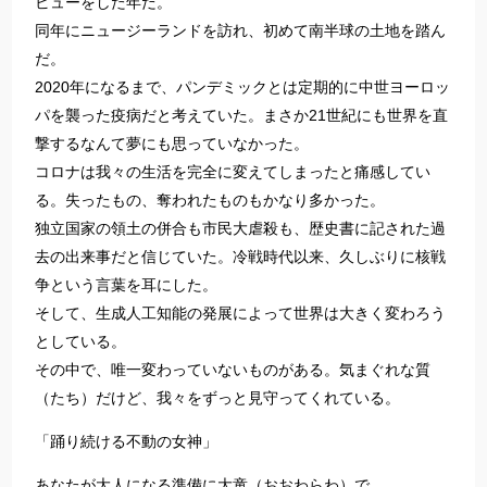
ビューをした年だ。
同年にニュージーランドを訪れ、初めて南半球の土地を踏ん
だ。
2020年になるまで、パンデミックとは定期的に中世ヨーロッ
パを襲った疫病だと考えていた。まさか21世紀にも世界を直
撃するなんて夢にも思っていなかった。
コロナは我々の生活を完全に変えてしまったと痛感してい
る。失ったもの、奪われたものもかなり多かった。
独立国家の領土の併合も市民大虐殺も、歴史書に記された過
去の出来事だと信じていた。冷戦時代以来、久しぶりに核戦
争という言葉を耳にした。
そして、生成人工知能の発展によって世界は大きく変わろう
としている。
その中で、唯一変わっていないものがある。気まぐれな質
（たち）だけど、我々をずっと見守ってくれている。
「踊り続ける不動の女神」
あなたが大人になる準備に大童（おおわらわ）で