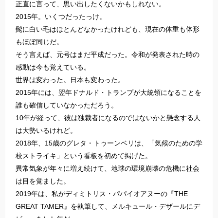
正直に言って、思い出したくないかもしれない。
2015年。いくつだったっけ。
髭に白い毛はほとんどなかったけれども、現在の体重も体形
もほぼ同じだ。
そう言えば、元号はまだ平成だった。令和が発表された時の
感動は今も覚えている。
世界は変わった。日本も変わった。
2015年には、翌年ドナルド・トランプが大統領になることを
誰も確信していなかっただろう。
10年が経って、彼は独裁者になるのではないかと懸念する人
は大勢いるけれど。
2018年、15歳のグレタ・トゥーンベリは、「気候のための学
校ストライキ」という看板を初めて掲げた。
異常気象が年々に増え続けて、地球の環境崩壊の危機に社会
は目を覚ました。
2019年は、私がディミトリス・パパイオアヌーの『THE
GREAT TAMER』を執筆して、メルキュール・デザールにデ