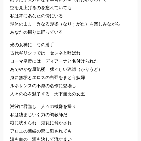
空を見上げるのを忘れていても
私は常にあなたの傍にいる
球体のまま 異なる形姿（なりすがた）を楽しみながら
あなたの周りに踊っている
光の女神に 弓の射手
古代ギリシャでは セレネと呼ばれ
ローマ皇帝には ディアーナと名付けられた
あでやかな蜃気楼 猛々しい猟師（かりうど）
身に無垢とエロスの白亜をまとう妖婦
ルネサンスの不滅の名作に登場し
人々の心を魅了する 天下無比の女王
潮汐に君臨し 人々の機嫌を操り
私は凄まじい引力の調教師だ
狼に吠えられ 鬼瓦に脅かされ
アロエの葉縁の棘に刺されても
涙も血の一滴も決して流すまい