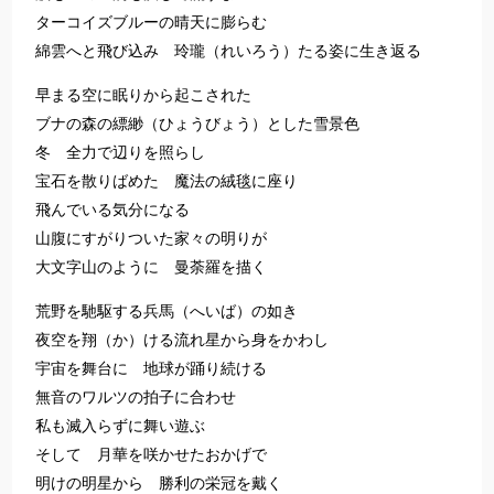
ターコイズブルーの晴天に膨らむ
綿雲へと飛び込み 玲瓏（れいろう）たる姿に生き返る
早まる空に眠りから起こされた
ブナの森の縹緲（ひょうびょう）とした雪景色
冬 全力で辺りを照らし
宝石を散りばめた 魔法の絨毯に座り
飛んでいる気分になる
山腹にすがりついた家々の明りが
大文字山のように 曼荼羅を描く
荒野を馳駆する兵馬（へいば）の如き
夜空を翔（か）ける流れ星から身をかわし
宇宙を舞台に 地球が踊り続ける
無音のワルツの拍子に合わせ
私も滅入らずに舞い遊ぶ
そして 月華を咲かせたおかげで
明けの明星から 勝利の栄冠を戴く