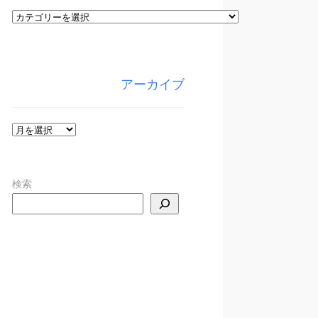
カ
テ
ゴ
リ
アーカイブ
ー
ア
ー
カ
検索
イ
ブ