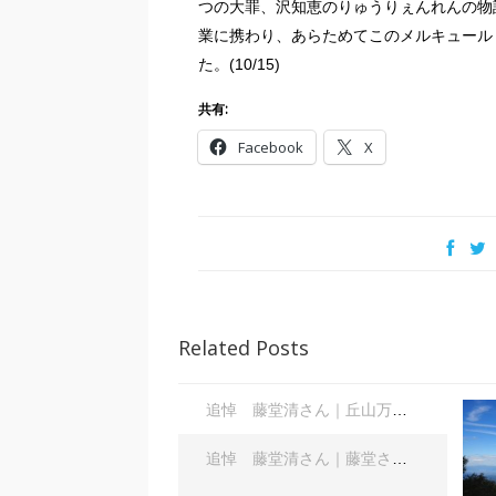
つの大罪、沢知恵のりゅうりぇんれんの物
業に携わり、あらためてこのメルキュール
た。(10/15)
共有:
Facebook
X
Related Posts
追悼 藤堂清さん｜丘山万里子
追悼 藤堂清さん｜藤堂さんを偲んで｜齋藤俊夫