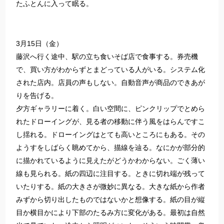
たふとんに入って眠る。
3月15日（金）
藤沢へ行く途中、駅の立ち食いそば店で食事する。券売機
で、買い方がわからずとまどっている人がいる。システム化
された店内。店員の声もしない。自動音声が商品のできあが
りを告げる。
夕方ギャラリーに着く。白い空間に、ピンクリップでとめら
れたドローイングが、見る者の移動に伴う風をはらんですこ
し揺れる。ドローイングはとても高いところにもある。その
ようすをしばらく眺めてから、描線を辿る。なにかが部分的
に描かれているように見えたがどうかわからない。ごく薄い
線も見られる。紙の四辺に注目する。ときに切れ端が残って
いたりする。紙の大きさが微妙に異なる。大きな紙から作者
みずから切り出したものではないかと想像する。紙の目が縦
目か横目かにより下部のたるみ方に変化がある。最初は自然