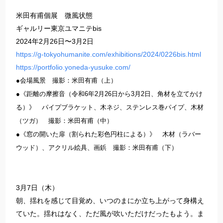
米田有甫個展 微風状態
ギャルリー東京ユマニテbis
2024年2月26日〜3月2日
https://g-tokyohumanite.com/exhibitions/2024/0226bis.html
https://portfolio.yoneda-yusuke.com/
●会場風景 撮影：米田有甫（上）
●《距離の摩擦音（令和6年2月26日から3月2日、角材を立てかけ
る）》 パイプブラケット、木ネジ、ステンレス巻パイプ、木材
（ツガ） 撮影：米田有甫（中）
●《窓の開いた扉（割られた彩色円柱による）》 木材（ラバー
ウッド）、アクリル絵具、画鋲 撮影：米田有甫（下）
3月7日（木）
朝、揺れを感じて目覚め、いつのまにか立ち上がって身構え
ていた。揺れはなく、ただ風が吹いただけだったもよう。ま