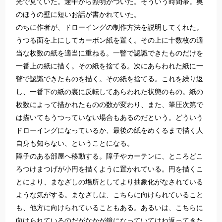
光で見ていた。途中から照明がついた。そういう時間帯。奥
のほうの壁に短いお話が書かれていた。
のちに作者が、ドローイングの制作方法を説明してくれた。
うつる面を上にしてカーボン紙を置く。その上に十数枚の適
当な枚数の紙を適当に重ねる。一瞥で認識できたものだけを
一番上の紙に描く。その紙を捨てる。次にあらわれた紙に一
瞥で認識できたものを描く。その紙を捨てる。これを繰り返
し、一番下の紙の裏に反転してあらわれた状態のもの。紙の
枚数によって描かれたものの数が変わり、また、筆圧次第で
は描いてもうつっていない場合もあるのだという。どういう
ドローイングになっているか、最後の紙をめくるまで描く人
自身も知らない、ということになる。
障子のある部屋へ移動する。障子やカーテンに、ところどこ
ろつけまつげが小円を描くように置かれている。円を描くこ
とにより、まなざしの場所としてより抽象化がなされている
ような気がする。まなざしは、こちらに向けられていること
も、他方に向けられていることもある。あるいは、こちらに
向けられているのだがなかが鏡になっていてはね返ってきた