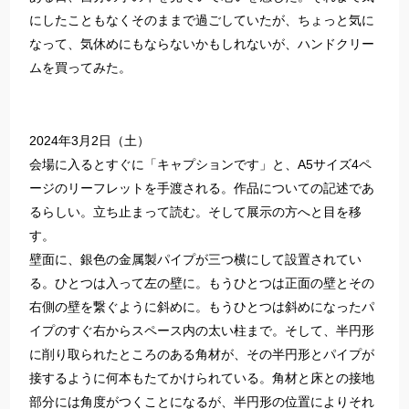
にしたこともなくそのままで過ごしていたが、ちょっと気に
なって、気休めにもならないかもしれないが、ハンドクリー
ムを買ってみた。
2024年3月2日（土）
会場に入るとすぐに「キャプションです」と、A5サイズ4ペ
ージのリーフレットを手渡される。作品についての記述であ
るらしい。立ち止まって読む。そして展示の方へと目を移
す。
壁面に、銀色の金属製パイプが三つ横にして設置されてい
る。ひとつは入って左の壁に。もうひとつは正面の壁とその
右側の壁を繋ぐように斜めに。もうひとつは斜めになったパ
イプのすぐ右からスペース内の太い柱まで。そして、半円形
に削り取られたところのある角材が、その半円形とパイプが
接するように何本もたてかけられている。角材と床との接地
部分には角度がつくことになるが、半円形の位置によりそれ