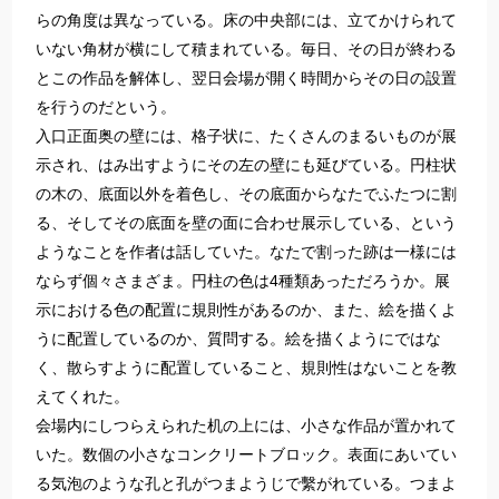
らの角度は異なっている。床の中央部には、立てかけられて
いない角材が横にして積まれている。毎日、その日が終わる
とこの作品を解体し、翌日会場が開く時間からその日の設置
を行うのだという。
入口正面奥の壁には、格子状に、たくさんのまるいものが展
示され、はみ出すようにその左の壁にも延びている。円柱状
の木の、底面以外を着色し、その底面からなたでふたつに割
る、そしてその底面を壁の面に合わせ展示している、という
ようなことを作者は話していた。なたで割った跡は一様には
ならず個々さまざま。円柱の色は4種類あっただろうか。展
示における色の配置に規則性があるのか、また、絵を描くよ
うに配置しているのか、質問する。絵を描くようにではな
く、散らすように配置していること、規則性はないことを教
えてくれた。
会場内にしつらえられた机の上には、小さな作品が置かれて
いた。数個の小さなコンクリートブロック。表面にあいてい
る気泡のような孔と孔がつまようじで繫がれている。つまよ