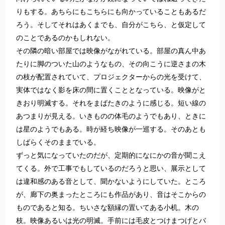
りもする。あちらにもこちらにも向かっていることもあるだ
ろう。そしてそれはあくまでも、自分がこちら、と仮定して
のことであるのかもしれない。
その隣の暗い部屋では映像がながれている。部屋の真ん中あ
たりに脚のついた山のようなもの、その向こうに逆さまの木
の枝が配置されていて、プロジェクターからの光を受けて、
実体ではなく影を床の間に置くこととなっている。映像がと
きおり明滅する。それをまばたきのように感じる。短い線の
あつまりが見える。いきものの体毛のようでもあり、ときに
は星のようでもある。時が経ち映像が一巡する。そのあとも
しばらくそのままでいる。
ずっと気になっていたのだが、定期的になにかの音が聞こえ
てくる。外で工事でもしているのだろうと思い、展示として
は違和感のある音として、聞かないようにしていた。ところ
が、廊下の奥まったところにも作品があり、音はそこからの
ものであると知る。ちいさな額縁の置いてある小机。木の
枝。映像あるいは光の明滅。手前には毛皮とつけまつげとバ