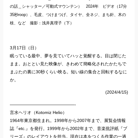
の話＿シャッター／可動式マウンテン） 2024年 ビデオ（17分
35秒roop）、毛皮、つけまつげ、タイヤ、全ネジ、まち針、木の
枝、など 撮影：浅井真理子（下）
3月17日（日）
眠っている最中、夢を見ていてハッと覚醒する。目は閉じた
まま。おととい見た映像が、きわめて簡略化されたかたちで
まぶたの裏に30秒くらい映る。短い線の集合と回転するなに
か。
(2024/4/15)
———————————————-
言水ヘリオ（Kotomiz Helio）
1964年東京都生まれ。1998年から2007年まで、展覧会情報
誌『etc.』を発行。1999年から2002年まで、音楽批評紙『ブ
リーズ』のレイアウトを担当。現在は本をつくる作業の一過