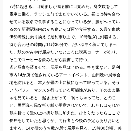
7時に起きる。目覚ましが鳴る前に目覚めた。身支度をして
電車に乗る。ラッシュ前でまだすいている。昼には待ち合わ
せている数名で食事することになっているが、腹がへってい
るので新宿駅構内の立ち食いそば屋で食事する。久喜で東武
伊勢崎線に乗り換えて足利市駅まで。10時過ぎに到着する。
待ち合わせの時間は11時30分で、だいぶ早く着いてしまっ
た。駅のおみやげ屋みたいなところに喫茶コーナーがあり、
そこでコーヒーを飲みながら読書して待つ。
皆と昼食を済ませて、展示を見はじめる。空き家など、足利
市内14か所で催されているアートイベント。山田稔の展示会
場を訪れると、本人が畳の上に横になって眠っている。そう
いうパフォーマンスを行っている可能性があり、そのまま展
示を見ていると、起き上がって「眠っちゃってた」とのこ
と。両面真っ黒な折り紙が用意されていて、わたしはそれで
鶴を折って畳の上の折り鶴に加えた。ひとりだったらここで
長居をしていたと思うが、同行者も今後の予定もありおいと
まする。14か所のうち数か所で展示を見る。15時30分頃、美