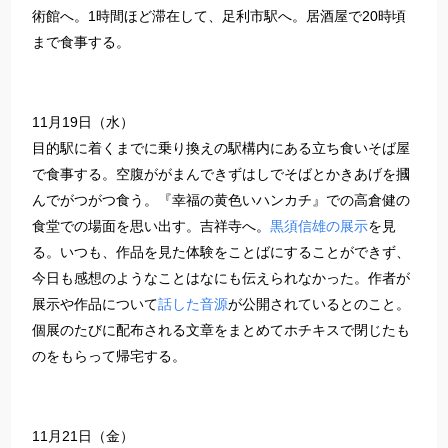
術館へ。1時間ほど滞在して、足利市駅へ。居酒屋で20時頃
まで食事する。
11月19日（水）
目的駅に着くまでに乗り換えの駅構内にある立ち食いそば屋
で食事する。空腹ががまんできずはしでそばとかきあげを摑
んでがつがつ食う。『幸福の黄色いハンカチ』での高倉健の
食堂での場面を思い出す。吉祥寺へ。
黒須信雄の展示
を見
る。いつも、作品を見た体験をことばにすることができず、
今日も感想のようなことはなにも伝えられなかった。作者が
展示や作品について
話した音源
が公開されているとのこと。
個展のたびに配布される文章をまとめてホチキスで閉じたも
のをもらって帰宅する。
11月21日（金）