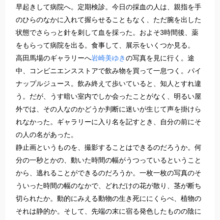
早起きして病院へ。定期検診。今日の採血の人は、親指を手
のひらのなかに入れて握らせることもなく、ただ腕を出した
状態でさらっと針を刺して血を採った。およそ3時間後、薬
をもらって病院を出る。食事して、展示をいくつか見る。
高田馬場のギャラリーへ
岩崎美ゆき
の写真を見に行く。途
中、コンビニエンスストアで飲み物を買って一息つく。パイ
ナップルジュース。飲み終えて歩いていると、知人とすれ違
う。だが、うす暗い室内でしか会ったことがなく、明るい屋
外では、その人なのかどうか判断に迷いが生じて声を掛けら
れなかった。ギャラリーに入り名を記すとき、自分の前にそ
の人の名があった。
静止画というものを、撮影することはできるのだろうか。何
分の一秒とかの、動いた時間の幅がうつっているということ
から、逃れることができるのだろうか。一枚一枚の写真のそ
ういった時間の幅のなかで、どれだけの花が散り、茎が断ち
切られたか。動的にみえる動物の生き死ににくらべ、植物の
それは静的か。そして、先端の末に宿る発色したものの陰に