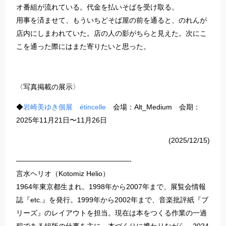
オ番組が流れている。代金を払いそばを受け取る。
用事を済ませて、もういちどそば屋の前を通ると、のれんが
店内にしまわれていた。店の人の影がちらと見えた。次にこ
こを通った際にはまた寄りたいと思った。
〈写真掲載の展示〉
◆
岩崎美ゆき個展 étincelle
会場：Alt_Medium 会期：
2025年11月21日〜11月26日
(2025/12/15)
————————————————-
言水ヘリオ（Kotomiz Helio）
1964年東京都生まれ。1998年から2007年まで、展覧会情報
誌『etc.』を発行。1999年から2002年まで、音楽批評紙『ブ
リーズ』のレイアウトを担当。現在は本をつくる作業の一過
程である組版の仕事を主に、本づくりに携わりながら、2024