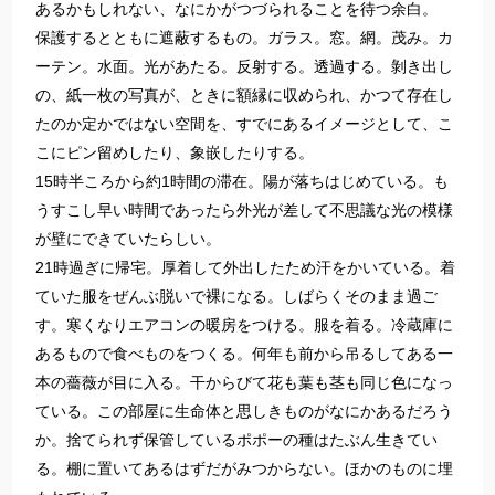
あるかもしれない、なにかがつづられることを待つ余白。
保護するとともに遮蔽するもの。ガラス。窓。網。茂み。カ
ーテン。水面。光があたる。反射する。透過する。剝き出し
の、紙一枚の写真が、ときに額縁に収められ、かつて存在し
たのか定かではない空間を、すでにあるイメージとして、こ
こにピン留めしたり、象嵌したりする。
15時半ころから約1時間の滞在。陽が落ちはじめている。も
うすこし早い時間であったら外光が差して不思議な光の模様
が壁にできていたらしい。
21時過ぎに帰宅。厚着して外出したため汗をかいている。着
ていた服をぜんぶ脱いで裸になる。しばらくそのまま過ご
す。寒くなりエアコンの暖房をつける。服を着る。冷蔵庫に
あるもので食べものをつくる。何年も前から吊るしてある一
本の薔薇が目に入る。干からびて花も葉も茎も同じ色になっ
ている。この部屋に生命体と思しきものがなにかあるだろう
か。捨てられず保管しているポポーの種はたぶん生きてい
る。棚に置いてあるはずだがみつからない。ほかのものに埋