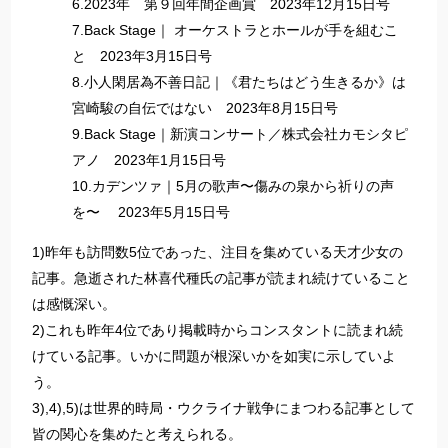
6.2023年 第９回年間企画賞 2023年12月15日号
7.Back Stage｜ オーケストラとホールが手を組むこ
と 2023年3月15日号
8.小人閑居為不善日記｜《君たちはどう生きるか》は
宮崎駿の自伝ではない 2023年8月15日号
9.Back Stage｜新演コンサート／株式会社カモシタピ
アノ 2023年1月15日号
10.カデンツァ｜5月の歌声〜傷みの泉から祈りの声
を〜 2023年5月15日号
1)昨年も訪問数5位であった、注目を集めている天才少女の
記事。急逝された林喜代種氏の記事が読まれ続けていること
は感慨深い。
2)これも昨年4位であり掲載時からコンスタントに読まれ続
けている記事。いかに問題が根深いかを如実に示していよ
う。
3),4),5)は世界的時局・ウクライナ戦争にまつわる記事として
皆の関心を集めたと考えられる。