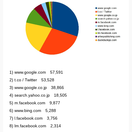
1) www.google.com 57,591
2) t.co / Twitter 53,528
3) www.google.co.jp 38,866
4) search.yahoo.co.jp 18,505
5) m.facebook.com 9,877
6) www.bing.com 5,288
7) l.facebook.com 3,756
8) lm.facebook.com 2,314