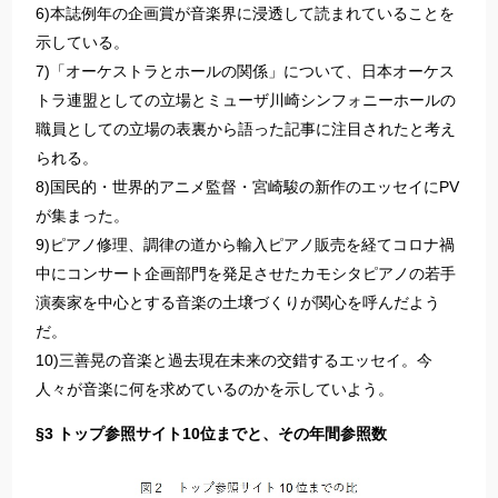
6)本誌例年の企画賞が音楽界に浸透して読まれていることを
示している。
7)「オーケストラとホールの関係」について、日本オーケス
トラ連盟としての立場とミューザ川崎シンフォニーホールの
職員としての立場の表裏から語った記事に注目されたと考え
られる。
8)国民的・世界的アニメ監督・宮崎駿の新作のエッセイにPV
が集まった。
9)ピアノ修理、調律の道から輸入ピアノ販売を経てコロナ禍
中にコンサート企画部門を発足させたカモシタピアノの若手
演奏家を中心とする音楽の土壌づくりが関心を呼んだよう
だ。
10)三善晃の音楽と過去現在未来の交錯するエッセイ。今
人々が音楽に何を求めているのかを示していよう。
§3 トップ参照サイト10位までと、その年間参照数