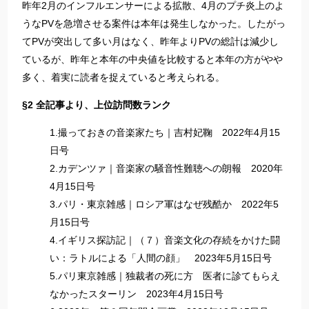
昨年2月のインフルエンサーによる拡散、4月のプチ炎上のよ
うなPVを急増させる案件は本年は発生しなかった。したがっ
てPVが突出して多い月はなく、昨年よりPVの総計は減少し
ているが、昨年と本年の中央値を比較すると本年の方がやや
多く、着実に読者を捉えていると考えられる。
§2 全記事より、上位訪問数ランク
1.撮っておきの音楽家たち｜吉村妃鞠 2022年4月15
日号
2.カデンツァ｜音楽家の騒音性難聴への朗報 2020年
4月15日号
3.パリ・東京雑感｜ロシア軍はなぜ残酷か 2022年5
月15日号
4.イギリス探訪記｜（７）音楽文化の存続をかけた闘
い：ラトルによる「人間の顔」 2023年5月15日号
5.パリ東京雑感｜独裁者の死に方 医者に診てもらえ
なかったスターリン 2023年4月15日号