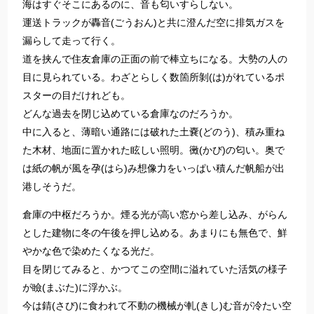
海はすぐそこにあるのに、音も匂いすらしない。
運送トラックが轟音(ごうおん)と共に澄んだ空に排気ガスを
漏らして走って行く。
道を挟んで住友倉庫の正面の前で棒立ちになる。大勢の人の
目に見られている。わざとらしく数箇所剝(は)がれているポ
スターの目だけれども。
どんな過去を閉じ込めている倉庫なのだろうか。
中に入ると、薄暗い通路には破れた土嚢(どのう)、積み重ね
た木材、地面に置かれた眩しい照明。黴(かび)の匂い。奥で
は紙の帆が風を孕(はら)み想像力をいっぱい積んだ帆船が出
港しそうだ。
倉庫の中枢だろうか。煙る光が高い窓から差し込み、がらん
とした建物に冬の午後を押し込める。あまりにも無色で、鮮
やかな色で染めたくなる光だ。
目を閉じてみると、かつてこの空間に溢れていた活気の様子
が瞼(まぶた)に浮かぶ。
今は錆(さび)に食われて不動の機械が軋(きし)む音が冷たい空