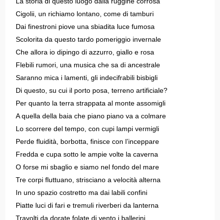
La storia di questo luogo dalla ruggine corrosa
Cigolii, un richiamo lontano, come di tamburi
Dai finestroni piove una sbiadita luce fumosa
Scolorita da questo tardo pomeriggio invernale
Che allora io dipingo di azzurro, giallo e rosa
Flebili rumori, una musica che sa di ancestrale
Saranno mica i lamenti, gli indecifrabili bisbigli
Di questo, su cui il porto posa, terreno artificiale?
Per quanto la terra strappata al monte assomigli
A quella della baia che piano piano va a colmare
Lo scorrere del tempo, con cupi lampi vermigli
Perde fluidità, borbotta, finisce con l’inceppare
Fredda e cupa sotto le ampie volte la caverna
O forse mi sbaglio e siamo nel fondo del mare
Tre corpi fluttuano, strisciano a velocità alterna
In uno spazio costretto ma dai labili confini
Piatte luci di fari e tremuli riverberi da lanterna
Travolti da dorate folate di vento i ballerini