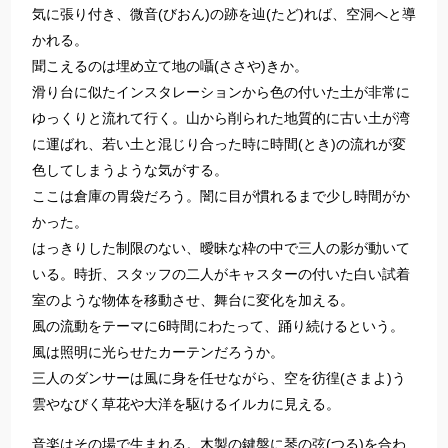
気に張り付き、微音(びおん)の跡を辿(たど)れば、空洞へと導
かれる。
聞こえるのは埋め立て地の囁(ささや)きか。
滑り台に似たインスタレーションから色の付いた土が非常に
ゆっくりと流れて行く。山から削られた地質的に古い土が湾
に運ばれ、若い土と混じり合った時に時間(とき)の流れが変
色してしまうような気がする。
ここは倉庫の胃袋だろう。闇に目が慣れるまで少し時間がか
かった。
はっきりした制限のない、曖昧な枠の中で三人の影が動いて
いる。時折、スタッフの二人がキャスターの付いた白い試着
室のような物体を移動させ、舞台に変化を加える。
風の流動をテーマに6時間にわたって、踊り続けるという。
風は照明に光らせたカーテンだろうか。
三人のダンサーは風に身を任せながら、空を彷徨(さまよ)う
雲やなびく草花や大洋を駆けるイルカに見える。
音楽はその場で生まれる。木製の鍵盤に琴の弦(つる)を合わ