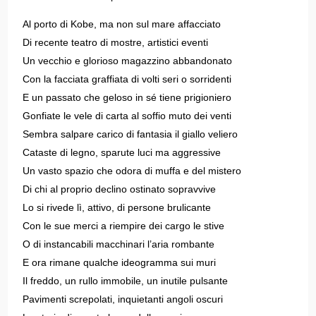
Al porto di Kobe, ma non sul mare affacciato
Di recente teatro di mostre, artistici eventi
Un vecchio e glorioso magazzino abbandonato
Con la facciata graffiata di volti seri o sorridenti
E un passato che geloso in sé tiene prigioniero
Gonfiate le vele di carta al soffio muto dei venti
Sembra salpare carico di fantasia il giallo veliero
Cataste di legno, sparute luci ma aggressive
Un vasto spazio che odora di muffa e del mistero
Di chi al proprio declino ostinato sopravvive
Lo si rivede lì, attivo, di persone brulicante
Con le sue merci a riempire dei cargo le stive
O di instancabili macchinari l’aria rombante
E ora rimane qualche ideogramma sui muri
Il freddo, un rullo immobile, un inutile pulsante
Pavimenti screpolati, inquietanti angoli oscuri