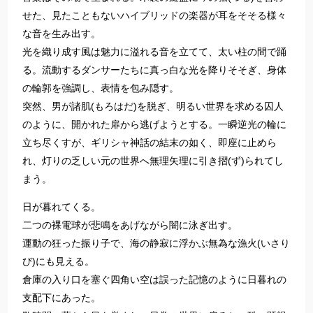
せた、見たこともないハイブリッドの楽器が耳をそそる様々
な音を生み出す。
光を織り成す風は魅力に溢れる音を立てて、太い柱の間で踊
る。流動するダンサーたちに真っ白な光を降りそそぎ、身体
の輪郭を強調し、表情を包み隠す。
突然、男が諸肌(もろはだ)を脱ぎ、明るい世界を求める囚人
のように、開かれた扉から逃げようとする。一瞬逆光の輪に
立ち尽くすが、ギリシャ神話の結末の如く、即座に止めら
れ、灯りの乏しい元の世界へ無理矢理に引き摺(ず)られてし
まう。
日が暮れてくる。
二つの裸電球が悲鳴をあげながら闇に泳ぎ出す。
運動の狂った振り子で、海の静寂に浮かぶ無為な漁火(いさり
び)にも見える。
倉庫の入り口を塞ぐ四角い空は誤った記憶のように日暮れの
支配下にあった。