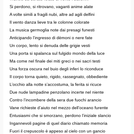
Si perdono, si ritrovano, vaganti anime alate
A volte simili a fragili nubi, altre ad agili delfini
Il vento danza lieve tra le colonne colorate
La musica germoglia note dai presagi funesti
Anticipando l’ingresso di dèmoni o nere fate
Un corpo, lento si denuda delle grigie vesti
Una porta si spalanca sul fulgido mondo della luce
Ma come nel finale dei miti greci o nei sacri testi
Una forza oscura nel buio degli inferi lo riconduce
Il corpo torna quieto, rigido, rassegnato, obbediente
L’occhio alla notte s’accostuma, la ferita si ricuce
Due nude lampadine penzolano incerte nel niente
Contro l’incombere della sera due fuochi arancio
Vane richieste d’aiuto nel mezzo dell’oceano furente
Entusiasmi che si smorzano, perdono l’iniziale slancio
Ingannevoli pagine di quel diario chiamato memoria
Fuori il crepuscolo è appeso al cielo con un gancio