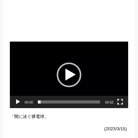
動
画
プ
レ
ー
ヤ
ー
00:00
00:52
「闇に泳ぐ裸電球」
(2023/3/15)