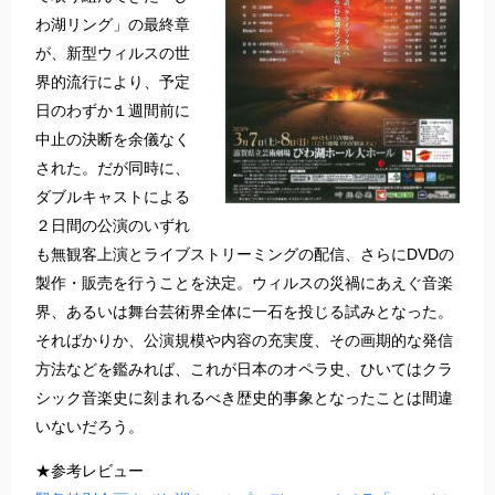
わ湖リング」の最終章
が、新型ウィルスの世
界的流行により、予定
日のわずか１週間前に
中止の決断を余儀なく
された。だが同時に、
ダブルキャストによる
２日間の公演のいずれ
も無観客上演とライブストリーミングの配信、さらにDVDの
製作・販売を行うことを決定。ウィルスの災禍にあえぐ音楽
界、あるいは舞台芸術界全体に一石を投じる試みとなった。
そればかりか、公演規模や内容の充実度、その画期的な発信
方法などを鑑みれば、これが日本のオペラ史、ひいてはクラ
シック音楽史に刻まれるべき歴史的事象となったことは間違
いないだろう。
★参考レビュー