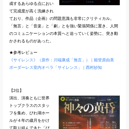
成するあらゆる点におい
て完成度が高く洗練され
ており、作品（企画）の問題意識も非常にクリティカル。
「無言」と「音楽」と「劇」とを強い緊張関係に置き、人間
のコミュニケーションの本質へと迫っていく姿勢に、突き動
かされるものがあった。
★参考レビュー
《サイレンス》（原作：川端康成「無言」）｜能登原由美
ボーダーレス室内オペラ「サイレンス」｜西村紗知
【2位】
演出、演奏ともに世界
トップクラスのスタッ
フを集め、びわ湖ホー
ルが４年の歳月をかけ
て取り組んできた「び