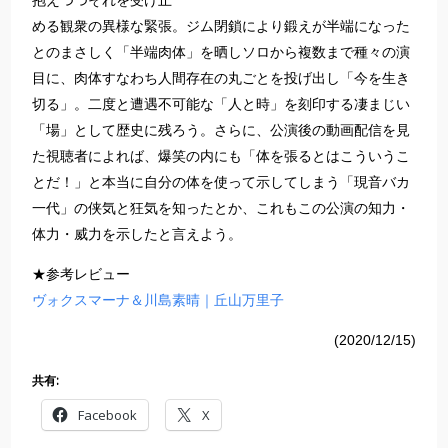
抱えつつそれを受け止
める観衆の異様な緊張。ジム閉鎖により鍛えが半端になった
とのまさしく「半端肉体」を晒しソロから複数まで種々の演
目に、肉体すなわち人間存在の丸ごとを投げ出し「今を生き
切る」。二度と遭遇不可能な「人と時」を刻印する凄まじい
「場」として歴史に残ろう。さらに、公演後の動画配信を見
た視聴者によれば、爆笑の内にも「体を張るとはこういうこ
とだ！」と本当に自分の体を使って示してしまう「現音バカ
一代」の侠気と狂気を知ったとか、これもこの公演の知力・
体力・威力を示したと言えよう。
★参考レビュー
ヴォクスマーナ＆川島素晴｜丘山万里子
(2020/12/15)
共有:
Facebook
X