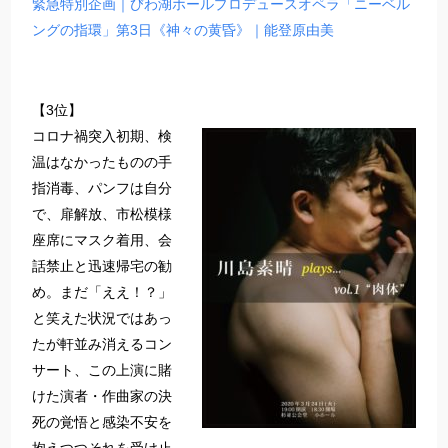
緊急特別企画｜びわ湖ホールプロデュースオペラ「ニーベル
ングの指環」第3日《神々の黄昏》｜能登原由美
【3位】
コロナ禍突入初期、検
温はなかったものの手
指消毒、パンフは自分
で、扉解放、市松模様
座席にマスク着用、会
話禁止と迅速帰宅の勧
め。まだ「ええ！？」
と笑えた状況ではあっ
たが軒並み消えるコン
サート、この上演に賭
けた演者・作曲家の決
死の覚悟と感染不安を