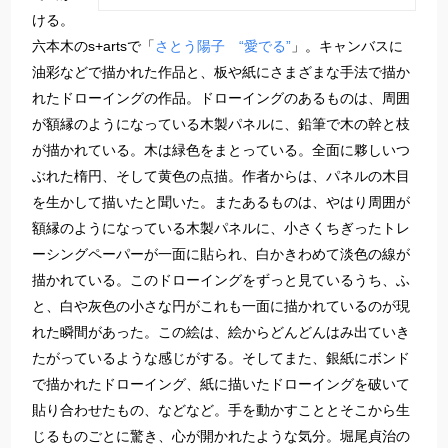
ける。
六本木のs+artsで「
さとう陽子 “愛でる”
」。キャンバスに
油彩などで描かれた作品と、板や紙にさまざまな手法で描か
れたドローイングの作品。ドローイングのあるものは、周囲
が額縁のようになっている木製パネルに、鉛筆で木の幹と枝
が描かれている。木は緑色をまとっている。全面に夥しいつ
ぶれた楕円、そして黄色の点描。作者からは、パネルの木目
を生かして描いたと聞いた。またあるものは、やはり周囲が
額縁のようになっている木製パネルに、小さくちぎったトレ
ーシングペーパーが一面に貼られ、白かきわめて淡色の線が
描かれている。このドローイングをずっと見ているうち、ふ
と、白や灰色の小さな円がこれも一面に描かれているのが現
れた瞬間があった。この絵は、絵からどんどんはみ出ていき
たがっているような感じがする。そしてまた、銀紙にボンド
で描かれたドローイング、紙に描いたドローイングを破いて
貼り合わせたもの、などなど。手を動かすこととそこから生
じるものごとに驚き、心が開かれたような気分。堀尾貞治の