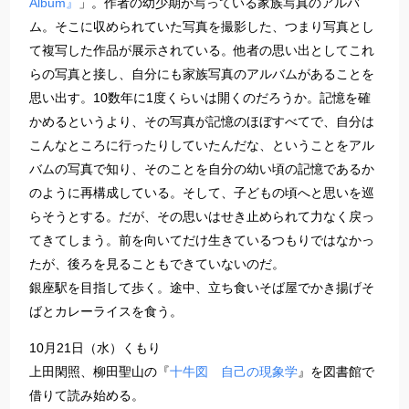
Album』
」。作者の幼少期が写っている家族写真のアルバ
ム。そこに収められていた写真を撮影した、つまり写真とし
て複写した作品が展示されている。他者の思い出としてこれ
らの写真と接し、自分にも家族写真のアルバムがあることを
思い出す。10数年に1度くらいは開くのだろうか。記憶を確
かめるというより、その写真が記憶のほぼすべてで、自分は
こんなところに行ったりしていたんだな、ということをアル
バムの写真で知り、そのことを自分の幼い頃の記憶であるか
のように再構成している。そして、子どもの頃へと思いを巡
らそうとする。だが、その思いはせき止められて力なく戻っ
てきてしまう。前を向いてだけ生きているつもりではなかっ
たが、後ろを見ることもできていないのだ。
銀座駅を目指して歩く。途中、立ち食いそば屋でかき揚げそ
ばとカレーライスを食う。
10月21日（水）くもり
上田閑照、柳田聖山の『
十牛図 自己の現象学
』を図書館で
借りて読み始める。