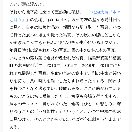
ことが頭に浮かぶ。
それから地下鉄に乗って三越前に移動。「
中根秀夫展『木々
と日々』
」の会場、galerie Hへ。入って左の壁から時計回り
に見る。自身の映像作品の一場面から切り取った写真。かつ
て行った展示の場面を撮った写真。その展示の際にどこから
かまぎれこんできた死んだミツバチが中心にいるオブジェ。
年月日時刻の記された花の写真。雪の中の5本の木の写真。
いちょうの落ち葉で道路が覆われた写真。福島県双葉郡楢葉
町の木戸駅付近で、2013年、2015年、2016年、2018年にそ
れぞれ撮影した写真。生命の営みの途中で、別の生命と関わ
りを持ち、共に時間を過ごしたりすれ違ったりする。関わり
を持つことなく過ぎていく時間もある。ここに紡がれている
ものごとをのちに反芻したくて、何度も会場を行き来する。
展示のテクストに書かれていた「他者（ひと）の悲しみに寄
り添うことの『不可能性』」ということ。かつて中根の展示
に見つけて、そのときからそのことばが心に刺さったままで
ある。