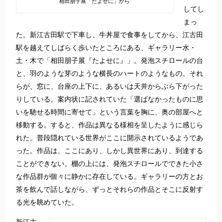
相田朋子展「たよせに」から
してし
まっ
た。新江古田駅で下車し、牛丼屋で食事をしてから、江古田
駅を越えてしばらく歩いたところにある、ギャラリー水・
土・木で「相田朋子展『たよせに』」。発泡スチロールの台
と、羽のような芽のような横長のハートのようなもの。それ
らが、窓に、台座の上下に、あるいは天井からぶら下がった
りしている。案内状に記されていた「選ばなかったものに思
いを馳せる時間に寄せて」という言葉を胸に、奥の部屋へと
移動する。すると、作品は異なる様相を呈したように感じら
れた。普段隠れている世界がここに開示されているようであ
った。作品は、ここにあり、しかし異世界にあり、到達する
ことができない。棚の上には、発泡スチロールでできた小さ
な作品群が個々に静かに存在している。ギャラリーの方とお
茶を飲んで話しながら、ずっとそれらの作品とそこに反射す
る光を眺めていた。