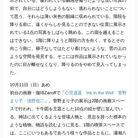
示されている、覆われている触感を撮ったような淡い写真の
前で、自分にはどうしようもない、逃れられないことについ
て思う。それらは薄い灰色の額縁に収められている。階段を
降りる前に、遠くからしか見ることのできない位置に展示さ
れている1点の写真をしばらく眺める。この淵を越えること
はできない。1階に降りようと階段の方を向く。するとその
向こう側に、梯子なしではたどり着けないような、雲の上の
ような空間を発見する。そこには作品は展示されていなかっ
たのに目が離せなくなり、降りるのをやめて見入ってしまっ
た。
10月11日（日）あめ
初台の画廊・珈琲Zaroffで「
心宮逍遥 Ink in the Well 菅野
まり子・浅野信二
」。菅野まり子の展示は2階の画廊スペー
スで行われ、十牛図を主題とした10点の絵が壁に並んでい
る。神話に出てくるような登場人物と、意志を持った標本の
ような植物。物語を読むように見る。1階の喫茶スペースで
は、ここにいつもあるであろう様々な作品とともに、瀟湘八