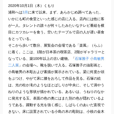
2020年10月1日（木）くもり
浦和へは
3月
に来て以来。まず、あらかじめ調べてあった、
いかにも町の食堂といった感じの店に入る。店内には他に客
が一人。タレントの誰々が何々したみたいなテレビ番組を横
目にカツカレーを食う。空いたテーブルで店の人が遅い昼食
をとっている。
そこから歩いて数分、展覧会の会場である「楽風」（らふ）
に着く。ここは、1階が日本茶の喫茶店、2階がギャラリーと
なっている、築100年以上の古い建物。「
石塚雅子 小島敏男
二人展
」の会場へ。靴を脱いで入る。石塚雅子の油彩画と、
小島敏男の木彫および素描が展示されている。梁に何度か頭
をぶつけ、やがて床に腰をおろして作品を見る。石塚の絵
は、光の柱か滝のようなほとばしりが中央に、そして渦やう
ねりのような形状が描かれている。あるいは、うねりのなか
に発光する玉。表面の色の奥にはまた別の色が隠れているよ
うである。躍動する光を強く感じ、しばらくのあいだ直視で
きない。床に設置されている小島の木の彫刻は、小枝の金木