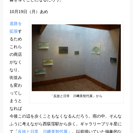
10月19日（月）あめ
道路を
拡張
す
るため
これら
の商店
がなく
なり、
街並み
も変わ
ってし
「反故と日常 川﨑美智代展」から
まうと
なれば
今後この辺を歩くこともなくなるんだろう。雨の中、そんな
ふうに考えながら西荻窪駅から歩く。ギャラリーブリキ星に
て「
反故と日常 川﨑美智代展
」。以前描いていた抽象的な