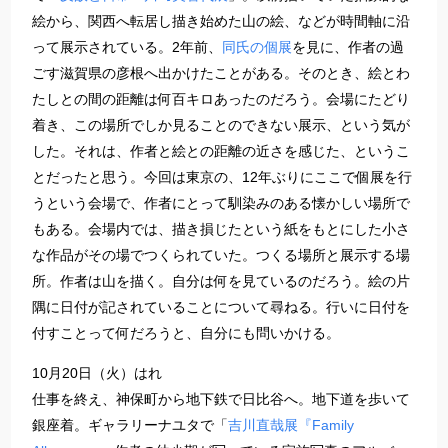
絵から、関西へ転居し描き始めた山の絵、などが時間軸に沿
って展示されている。2年前、
同氏の個展
を見に、作者の過
ごす滋賀県の彦根へ出かけたことがある。そのとき、絵とわ
たしとの間の距離は何百キロあったのだろう。会場にたどり
着き、この場所でしか見ることのできない展示、という気が
した。それは、作者と絵との距離の近さを感じた、というこ
とだったと思う。今回は東京の、12年ぶりにここで個展を行
うという会場で、作者にとって馴染みのある懐かしい場所で
もある。会場内では、描き損じたという紙をもとにした小さ
な作品がその場でつくられていた。つくる場所と展示する場
所。作者は山を描く。自分は何を見ているのだろう。絵の片
隅に日付が記されていることについて尋ねる。行いに日付を
付すことって何だろうと、自分にも問いかける。
10月20日（火）はれ
仕事を終え、神保町から地下鉄で日比谷へ。地下道を歩いて
銀座着。ギャラリーナユタで「
吉川直哉展『Family