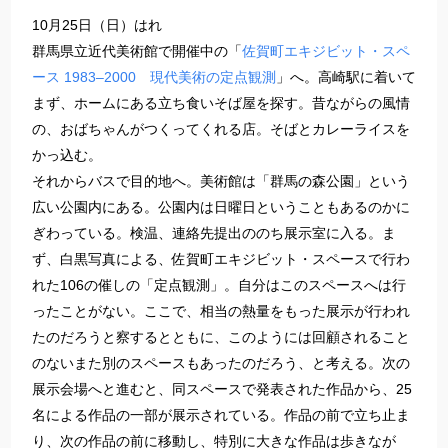
10月25日（日）はれ
群馬県立近代美術館で開催中の「
佐賀町エキジビット・スペ
ース 1983–2000 現代美術の定点観測
」へ。高崎駅に着いて
まず、ホームにある立ち食いそば屋を探す。昔ながらの風情
の、おばちゃんがつくってくれる店。そばとカレーライスを
かっ込む。
それからバスで目的地へ。美術館は「群馬の森公園」という
広い公園内にある。公園内は日曜日ということもあるのかに
ぎわっている。検温、連絡先提出ののち展示室に入る。ま
ず、白黒写真による、佐賀町エキジビット・スペースで行わ
れた106の催しの「定点観測」。自分はこのスペースへは行
ったことがない。ここで、相当の熱量をもった展示が行われ
たのだろうと察するとともに、このようには回顧されること
のないまた別のスペースもあったのだろう、と考える。次の
展示会場へと進むと、同スペースで発表された作品から、25
名による作品の一部が展示されている。作品の前で立ち止ま
り、次の作品の前に移動し、特別に大きな作品は歩きなが