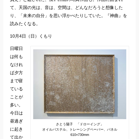
て、天国の光は、音は、空間は、どんなだろうと想像した
り、「未来の自分」を思い浮かべたりしていた。『神曲』を
読みたくなる。
10月4日（日）くもり
日曜日
は何も
なけれ
ば夕方
まで寝
ている
ことが
多い。
今日は
昼過ぎ
さとう陽子 「ドローイング」
に起き
オイルパステル、トレーシングペーパー、パネル
610×730mm
て出か