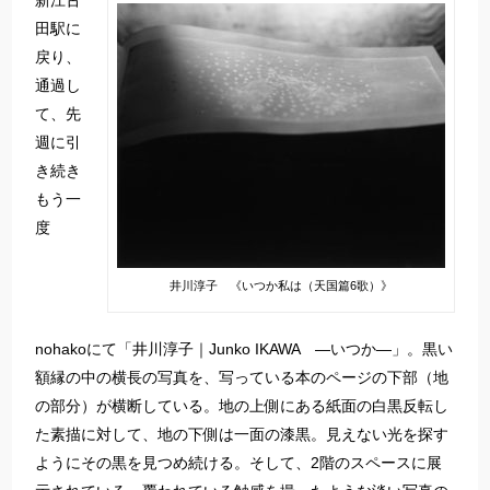
新江古
田駅に
戻り、
通過し
て、先
週に引
き続き
もう一
度
井川淳子 《いつか私は（天国篇6歌）》
nohakoにて「井川淳子｜Junko IKAWA —いつか—」。黒い
額縁の中の横長の写真を、写っている本のページの下部（地
の部分）が横断している。地の上側にある紙面の白黒反転し
た素描に対して、地の下側は一面の漆黒。見えない光を探す
ようにその黒を見つめ続ける。そして、2階のスペースに展