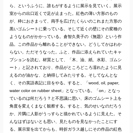
ら、というふうに、誰もがするように展示を見ていく。展示
室からの出口近くで足が止まった。紅色の薄い方形のもの
が、枠におさまって、両手を広げたくらいのこれまた方形の
黒いゴムシートに乗っている。そして近くの壁にその変種の
ようなものがかかっている。倉智久美子の《無題》という作
品。この作品から離れることができない。どうしてかはわか
らない。ただそうなった。ふと、作品に添えられていたキャ
プションを読む。材質として、「木、油、紙、水彩、ゴムシ
ート」と記されており、作品がところどころ濡れたように見
えるのが油かな、と納得してみたりする。そしてなんとな
く、その英語表記に目をやる。すると、「wood, oil, paper,
water color on rubber sheet」となっている。「on」となっ
ているのは何だろう？と不思議に思い、床のゴムシート上を
角度を変えくまなく観察する。すると、気のせいなのだろう
か、片隅に人影がうっすらと描かれているように見えた。そ
んなはずはないとも思い、見たものを見なかったことにす
る。展示室を出てからも、時折ガラス越しにその作品の紅色