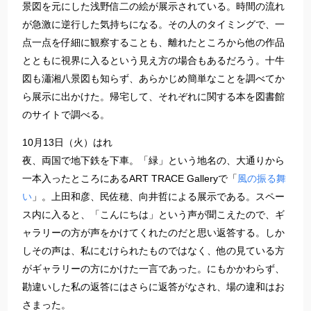
景図を元にした浅野信二の絵が展示されている。時間の流れ
が急激に逆行した気持ちになる。その人のタイミングで、一
点一点を仔細に観察することも、離れたところから他の作品
とともに視界に入るという見え方の場合もあるだろう。十牛
図も瀟湘八景図も知らず、あらかじめ簡単なことを調べてか
ら展示に出かけた。帰宅して、それぞれに関する本を図書館
のサイトで調べる。
10月13日（火）はれ
夜、両国で地下鉄を下車。「緑」という地名の、大通りから
一本入ったところにあるART TRACE Galleryで「
風の振る舞
い
」。上田和彦、民佐穂、向井哲による展示である。スペー
ス内に入ると、「こんにちは」という声が聞こえたので、ギ
ャラリーの方が声をかけてくれたのだと思い返答する。しか
しその声は、私にむけられたものではなく、他の見ている方
がギャラリーの方にかけた一言であった。にもかかわらず、
勘違いした私の返答にはさらに返答がなされ、場の違和はお
さまった。