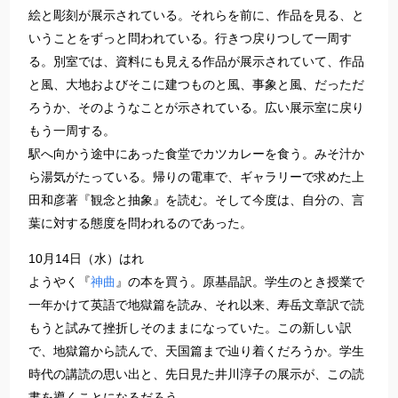
絵と彫刻が展示されている。それらを前に、作品を見る、と
いうことをずっと問われている。行きつ戻りつして一周す
る。別室では、資料にも見える作品が展示されていて、作品
と風、大地およびそこに建つものと風、事象と風、だっただ
ろうか、そのようなことが示されている。広い展示室に戻り
もう一周する。
駅へ向かう途中にあった食堂でカツカレーを食う。みそ汁か
ら湯気がたっている。帰りの電車で、ギャラリーで求めた上
田和彦著『観念と抽象』を読む。そして今度は、自分の、言
葉に対する態度を問われるのであった。
10月14日（水）はれ
ようやく『
神曲
』の本を買う。原基晶訳。学生のとき授業で
一年かけて英語で地獄篇を読み、それ以来、寿岳文章訳で読
もうと試みて挫折しそのままになっていた。この新しい訳
で、地獄篇から読んで、天国篇まで辿り着くだろうか。学生
時代の講読の思い出と、先日見た井川淳子の展示が、この読
書を導くことになるだろう。