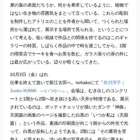
犀の葉の表面だろうか。何かを希求しているように、植物で
はない生き物の雰囲気をまとって立っている。これらの彫刻
を制作したアトリエのことを作者から聞いて、つくられた場
所から運ばれて、展示する場所で見られる、ということにつ
いて考える。低い視線で作品との関係を持てるのはこのギャ
ラリーの特質。しばらく作品の中で時を過ごしてから、1階
の喫茶店でケーキを食べお茶を飲む。ガラス張りの扉の外に
は庭が広がっている。辺りが暗くなってきた。
10月2日（金）はれ
仕事を終えて急いで新江古田へ。nohakoにて「
井川淳子｜
Junko IKAWA —いつか—
」。会場は、むき出しのコンクリ
ートと1階から2階へ吹き抜ける高い天井が特徴である。展示
されているのは、ボッティチェッリが描いたダンテ『神曲』
天国篇の画集のページを撮影した白黒の「いつか私は（天国
篇）」という作品。素描の印刷面が向こう側からの外光で光
って、白黒が反転したようである。2階には「その重荷を背
負え」と題された、淡い白黒の写真作品も。作品に囲まれ