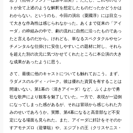
思う（照明プランナーは原中治美）。ただし、これらのセッ
トが全て上述のような解釈を想定したものだったかどうかは
わからない。というのも、今回の演出（粟國淳）には目立っ
て大きな作為性は感じられなかった。あくまで従来の「アイ
ーダ」の枠組みの中で、劇の流れに自然に沿ったものであっ
たと言えるのだから。けれども、単なるスペクタクルやセン
チメンタルな仕掛けに安住しやすいこの題材に対し、それら
を超えた別の次元に気づかせてくれたところに本公演の大き
な成果があったように思う。
さて、最後に他のキャストについても触れておこう。まず、
ラダメスのルディ・パーク。彼は優れた資質を有することは
間違いない。第1幕の〈清きアイーダ〉など、ふくよかで勇
壮な歌声により観客を魅了していた。一方で、表現が一辺倒
になってしまった感があるが、それは冒頭から感じられた力
みのせいであろうか。実際、第4幕になると高音部など不安
定になる場面も見られた。また、アイーダに奸計をそそのか
すアモナズロ（迎肇聡）や、エジプトの王（クリスヤニス・