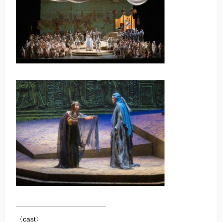
—————————————
〈cast〉