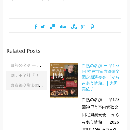
Related Posts
白熱の名演 ー 第173
白熱の名演 ー 第173回 神戸市室内管弦楽団定期演奏会 「からみあう情熱」| 大田美佐子
回 神戸市室内管弦楽
劇団不労社『サイキックサイファー』｜内野 儀
団定期演奏会 「から
みあう情熱」| 大田
東京都交響楽団第1045回定期演奏会Aシリーズ｜齋藤俊夫
美佐子
白熱の名演 ― 第173
回神戸市室内管弦楽
団定期演奏会 「から
みあう情熱」 2026
年6月20日神戸文化