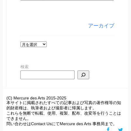
テ
ゴ
リ
アーカイブ
ー
ア
ー
カ
検索
イ
ブ
(C) Mercure des Arts 2015-2025
本サイトに掲載されたすべての記事および写真の著作権等の知
的財産権は、執筆者および撮影者に帰属します。
これらを無断で転載、使用、複製、配布、改変等を行うことは
できません。
問い合わせはContact UsにてMercure des Arts 事務局まで。