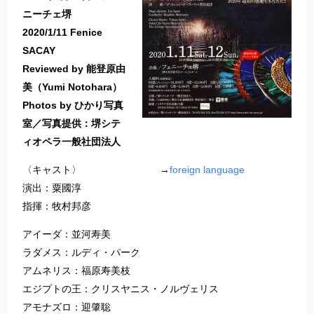
ニーチェ堺
2020/1/11 Fenice
SACAY
Reviewed by 能登原由
美（Yumi Notohara）
Photos by ひかり写真
室／
写真提供：堺シテ
ィオペラ一般社団法人
〈キャスト〉 →
foreign language
演出：粟國淳
指揮：牧村邦彦
アイーダ：並河寿美
ラダメス：ルディ・パーク
アムネリス：福原寿美枝
エジプトの王：クリスヤニス・ノルヴェリス
アモナズロ：迎肇聡