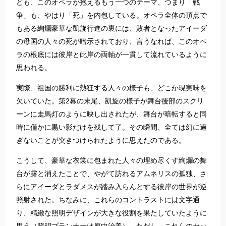
ども、このオペラが抱えるもう一つのテーマ、つまり「戦
争」も、やはり「死」を内包している。オペラ全体の頂点で
もある絢爛豪華な凱旋行進の裏には、敗者となったアイーダ
の母国の人々の死が暗示されており、言うなれば、このオペ
ラの根底には彼岸と此岸の両軸が一貫して流れているように
思われる。
実際、祖国の勝利に熱狂する人々の様子も、どこか現実味を
欠いていた。第2幕の末尾、凱旋の様子が舞台後部のスクリ
ーンに走馬灯のように映し出されたが、舞台が暗転すると同
時に僅かに黒い影だけを残して了。その瞬間、全ては幻に過
ぎないことが突きつけられたように思えたのである。
こうして、豪華な衣裳に包まれた人々の埋め尽くす絢爛の舞
台が露と消えたことで、やがて訪れるアムネリスの孤独、さ
らにアイーダとラダメスが踏み入らんとする彼岸の世界が逆
照射された。ちなみに、これらのコントラストには文字通
り、精緻な照明デザインが大きな役割を果たしていたように