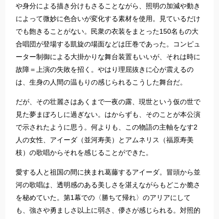
や身分による描き分けもさることながら、照明の加減や動き
によって微妙に色合いが変化する素材を使用。見ているだけ
でも飽きることがない。民衆の衣装をまとった150名もの大
合唱団が登場する凱旋の場面などは圧巻であった。コンピュ
ーター制御による大掛かりな舞台装置もいいが、それは時に
故障＝上演の失敗を招く。やはり理屈抜きに心が震えるの
は、生身の人間の温もりの感じられるこうした舞台だ。
だが、その壮麗さはあくまで一夜の露、現世という仮の世で
見た夢まぼろしに過ぎない。はからずも、そのことが本公演
で示されたように思う。何よりも、この物語の主軸をなす2
人の女性、アイーダ（並河寿美）とアムネリス（福原寿美
枝）の歌唱からそれを感じることができた。
愛する人と祖国の間に挟まれ葛藤するアイーダ。冒頭から並
河の歌唱は、透明感のある美しさを湛えながらもどこか脆さ
を秘めていた。第1幕での〈勝ちて帰れ〉のアリアにして
も、強さや勇ましさ以上に弱さ、儚さが感じられる。対照的