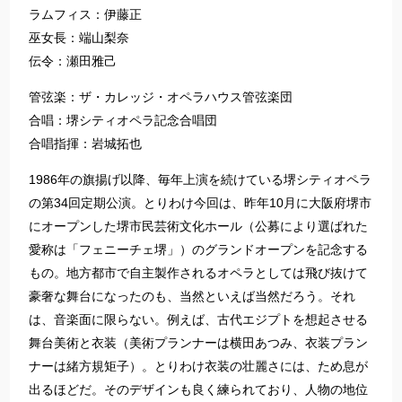
ラムフィス：伊藤正
巫女長：端山梨奈
伝令：瀬田雅己
管弦楽：ザ・カレッジ・オペラハウス管弦楽団
合唱：堺シティオペラ記念合唱団
合唱指揮：岩城拓也
1986年の旗揚げ以降、毎年上演を続けている堺シティオペラ
の第34回定期公演。とりわけ今回は、昨年10月に大阪府堺市
にオープンした堺市民芸術文化ホール（公募により選ばれた
愛称は「フェニーチェ堺」）のグランドオープンを記念する
もの。地方都市で自主製作されるオペラとしては飛び抜けて
豪奢な舞台になったのも、当然といえば当然だろう。それ
は、音楽面に限らない。例えば、古代エジプトを想起させる
舞台美術と衣装（美術プランナーは横田あつみ、衣装プラン
ナーは緒方規矩子）。とりわけ衣装の壮麗さには、ため息が
出るほどだ。そのデザインも良く練られており、人物の地位