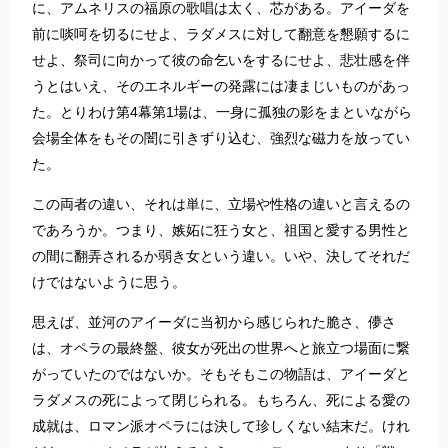
に、アムネリスの福原の歌唱は太く、芯がある。アイーダを
前に啖呵を切るにせよ、ラダメスに対して翻意を懇願するに
せよ、祭司に向かって彼の命乞いをするにせよ、悲壮感を伴
うとはいえ、そのエネルギーの発露には凄まじいものがあっ
た。とりわけ第4幕第1場は、一身に孤独の影をまといながら
会場全体をもその闇に引きずり込む、強烈な磁力を放ってい
た。
この両者の違い、それは単に、立場や性格の違いと言えるの
であろうか。つまり、嫉妬に狂う女と、祖国と愛する男性と
の間に翻弄されるか弱き女という違い。いや、決してそれだ
けではないように思う。
思えば、並河のアイーダに当初から感じられた脆さ、儚さ
は、オペラの最終盤、彼女が死出の世界へと旅立つ場面に繋
がっていたのではないか。そもそもこの物語は、アイーダと
ラダメスの死によって閉じられる。もちろん、死による愛の
成就は、ロマン派オペラには決して珍しくない結末だ。けれ