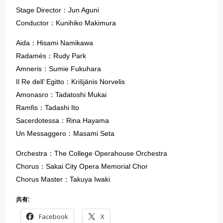
Stage Director：Jun Aguni
Conductor：Kunihiko Makimura
Aida：Hisami Namikawa
Radamés：Rudy Park
Amneris：Sumie Fukuhara
Il Re dell’ Egitto：Krišjānis Norvelis
Amonasro：Tadatoshi Mukai
Ramfis：Tadashi Ito
Sacerdotessa：Rina Hayama
Un Messaggero：Masami Seta
Orchestra：The College Operahouse Orchestra
Chorus：Sakai City Opera Memorial Chor
Chorus Master：Takuya Iwaki
共有:
Facebook
X