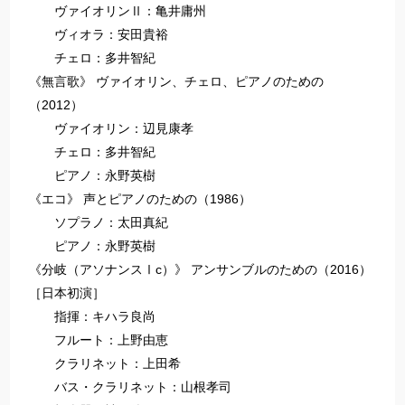
ヴァイオリンⅡ：亀井庸州
ヴィオラ：安田貴裕
チェロ：多井智紀
《無言歌》 ヴァイオリン、チェロ、ピアノのための
（2012）
ヴァイオリン：辺見康孝
チェロ：多井智紀
ピアノ：永野英樹
《エコ》 声とピアノのための（1986）
ソプラノ：太田真紀
ピアノ：永野英樹
《分岐（アソナンスⅠc）》 アンサンブルのための（2016）
［日本初演］
指揮：キハラ良尚
フルート：上野由恵
クラリネット：上田希
バス・クラリネット：山根孝司