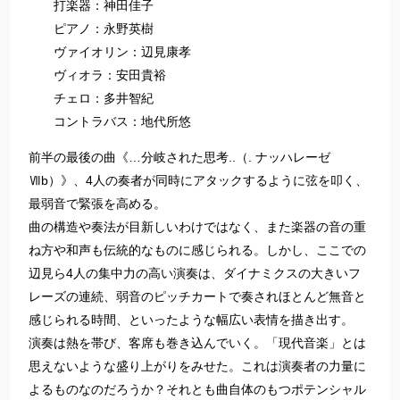
打楽器：神田佳子
ピアノ：永野英樹
ヴァイオリン：辺見康孝
ヴィオラ：安田貴裕
チェロ：多井智紀
コントラバス：地代所悠
前半の最後の曲《…分岐された思考..（. ナッハレーゼ
Ⅶb）》、4人の奏者が同時にアタックするように弦を叩く、
最弱音で緊張を高める。
曲の構造や奏法が目新しいわけではなく、また楽器の音の重
ね方や和声も伝統的なものに感じられる。しかし、ここでの
辺見ら4人の集中力の高い演奏は、ダイナミクスの大きいフ
レーズの連続、弱音のピッチカートで奏されほとんど無音と
感じられる時間、といったような幅広い表情を描き出す。
演奏は熱を帯び、客席も巻き込んでいく。「現代音楽」とは
思えないような盛り上がりをみせた。これは演奏者の力量に
よるものなのだろうか？それとも曲自体のもつポテンシャル