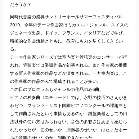
だろうか？
同時代音楽の祭典サントリーホールサマーフェスティバル
2019、今年のテーマ作曲家はミカエル・ジャレル。スイスの
ジュネーヴ出身、ドイツ、フランス、イタリアなどで学び、
積極的な作曲活動とともに、教育にも力を尽くしてきてい
る。
テーマ作曲家シリーズでは室内楽と管弦楽のコンサートが行
われ、管弦楽では委嘱作品が初演される。また作曲家の推薦
する新人作曲家の作品などが演奏される。一方室内楽は、こ
の作曲家の作品のみで構成されることが多い。
この日のプログラムもジャレルの作品のみ6曲。
ピアノの独奏曲《エチュード》では、永野の技巧のさえがき
わだつ。フランツ・リスト国際ピアノコンクールの課題曲と
して作曲されたという事情もあるのか、鍵盤楽器としての用
法以外の使い方はみられない。音色の多彩さはあまり感じら
れなかったが、曲のせいか、演奏者のせいか、はたまたホー
ルの音響のせいなのか、判断できなかった。