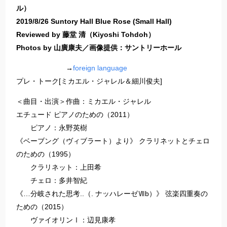
ル）
2019/8/26 Suntory Hall Blue Rose (Small Hall)
Reviewed by 藤堂 清（Kiyoshi Tohdoh）
Photos by 山廣康夫／画像提供：サントリーホール
→
foreign language
プレ・トーク[ミカエル・ジャレル＆細川俊夫]
＜曲目・出演＞作曲：ミカエル・ジャレル
エチュード ピアノのための（2011）
ピアノ：永野英樹
《ベーブング（ヴィブラート）より》 クラリネットとチェロ
のための（1995）
クラリネット：上田希
チェロ：多井智紀
《…分岐された思考..（. ナッハレーゼⅦb）》 弦楽四重奏の
ための（2015）
ヴァイオリンⅠ：辺見康孝