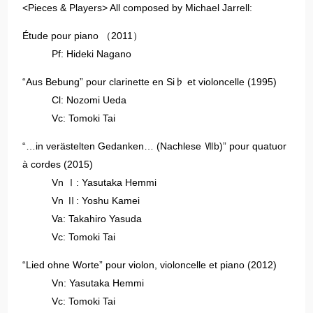
<Pieces & Players> All composed by Michael Jarrell:
Étude pour piano （2011）
Pf: Hideki Nagano
“Aus Bebung” pour clarinette en Si♭ et violoncelle (1995)
Cl: Nozomi Ueda
Vc: Tomoki Tai
“…in verästelten Gedanken… (Nachlese Ⅶb)” pour quatuor
à cordes (2015)
Vn Ⅰ: Yasutaka Hemmi
Vn Ⅱ: Yoshu Kamei
Va: Takahiro Yasuda
Vc: Tomoki Tai
“Lied ohne Worte” pour violon, violoncelle et piano (2012)
Vn: Yasutaka Hemmi
Vc: Tomoki Tai