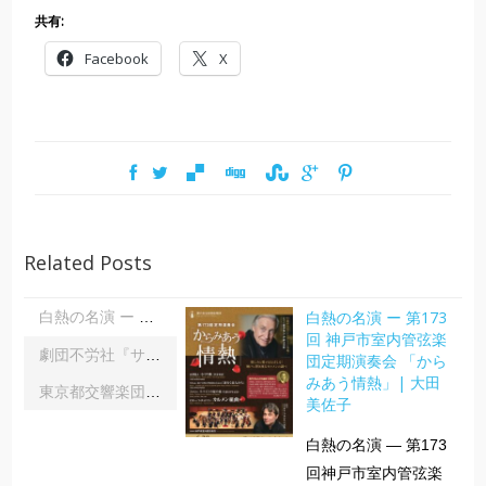
共有:
Facebook
X
Related Posts
白熱の名演 ー 第173
白熱の名演 ー 第173回 神戸市室内管弦楽団定期演奏会 「からみあう情熱」| 大田美佐子
回 神戸市室内管弦楽
劇団不労社『サイキックサイファー』｜内野 儀
団定期演奏会 「から
みあう情熱」| 大田
東京都交響楽団第1045回定期演奏会Aシリーズ｜齋藤俊夫
美佐子
白熱の名演 ― 第173
回神戸市室内管弦楽