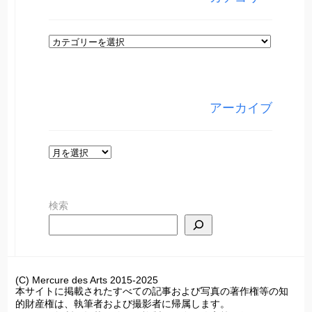
カ
テ
ゴ
リ
アーカイブ
ー
ア
ー
カ
検索
イ
ブ
(C) Mercure des Arts 2015-2025
本サイトに掲載されたすべての記事および写真の著作権等の知
的財産権は、執筆者および撮影者に帰属します。