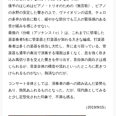
後半のはじめはピアノ・トリオのための《無言歌》。ピアノ
の永野の安定した響きの上で、ヴァイオリンの辺見、チェロ
の多井が自在に動く。緩やかな部分でも三人の緊張感のある
音が緩みを感じさせない。
最後の《分岐（アソナンスⅠc）》は、これまでに登場した
器楽奏者5名に管楽器と打楽器が加わる大きな編成。打楽器
奏者は多くの楽器を担当し大忙し、常に走り回っている。管
楽器も通常の奏法で演奏する場面は多くなく、息を強く吹き
込み風切り音を交えた響きを作り出す。音自体の面白さは感
じられるが、音楽全体の構造や流れといったところに惹きつ
けられるものがない。熱演なのだが。
コンサート全体としては、演奏者の曲への踏み込んだ姿勢も
あり、熱気あふれるものとなった。だが、現代曲としてみる
と少し定型化された印象で、不満も残る。
（2019/9/15）