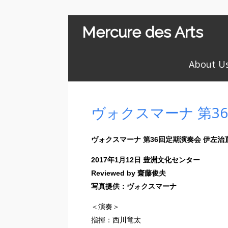
Mercure des Arts
About U
ヴォクスマーナ 第3
ヴォクスマーナ 第
36
回定期演奏会 伊左治
2017
年
1
月
12
日 豊洲文化センター
Reviewed by
齋藤俊夫
写真提供：ヴォクスマーナ
＜演奏＞
指揮：西川竜太