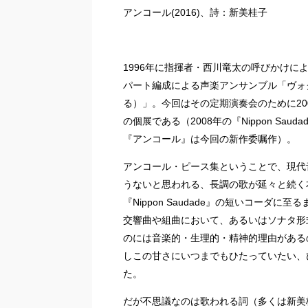
アンコール(2016)、詩：新美桂子
1996年に指揮者・西川竜太の呼びかけに
パート編成による声楽アンサンブル「ヴォクス
る）」。今回はその定期演奏会のために2
の個展である（2008年の『Nippon S
『アンコール』は今回の新作委嘱作）。
アンコール・ピース集ということで、現代
うないと思われる、長調の歌が延々と続く
『Nippon Saudade』の短いコーダ
交響曲や組曲において、あるいはソナタ形
のには音楽的・生理的・精神的理由がある
しこの甘さにいつまでもひたっていたい、
た。
だが不思議なのは歌われる詞（多くは新美