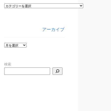
カ
テ
ゴ
リ
アーカイブ
ー
ア
ー
カ
検索
イ
ブ