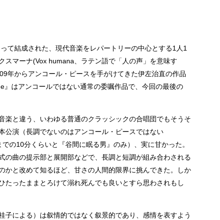
よって結成された、現代音楽をレパートリーの中心とする1人1
マーナ(Vox humana、ラテン語で「人の声」を意味す
009年からアンコール・ピースを手がけてきた伊左治直の作品
audade』はアンコールではない通常の委嘱作品で、今回の最後の
音楽と違う、いわゆる普通のクラッシックの合唱団でもそうそ
本公演（長調でないのはアンコール・ピースではない
に至るまでの10分くらいと『谷間に眠る男』のみ）、実に甘かった。
式の曲の提示部と展開部などで、長調と短調が組み合わされる
のかと改めて知るほど、甘さの人間的限界に挑んできた。しか
ひたったままとろけて溺れ死んでも良いとすら思わされもし
桂子による）は叙情的ではなく叙景的であり、感情を表すよう