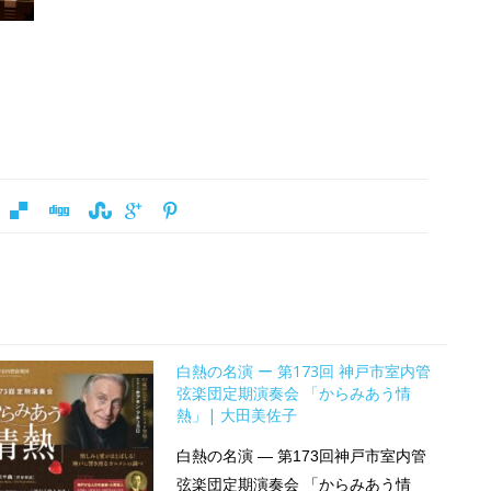
白熱の名演 ー 第173回 神戸市室内管
弦楽団定期演奏会 「からみあう情
熱」| 大田美佐子
白熱の名演 ― 第173回神戸市室内管
弦楽団定期演奏会 「からみあう情