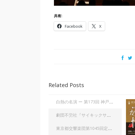
共有:
Facebook
X
Related Posts
白熱の名演 ー 第173回 神戸市室内管弦楽団定期演奏会 「からみあう情熱」| 大田美佐子
劇団不労社『サイキックサイファー』｜内野 儀
東京都交響楽団第1045回定期演奏会Aシリーズ｜齋藤俊夫