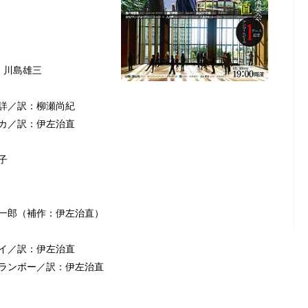
／訳：川島雄三
不詳／訳：柳瀬尚紀
ルカ／訳：伊左治直
子
晋一郎（補作：伊左治直）
レイ／訳：伊左治直
・ランボー／訳：伊左治直