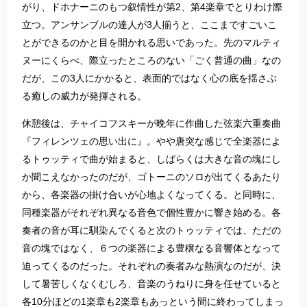
がり、ドホナーニのもつ叙情性が第2、第4楽章でとりわけ際
立つ。アンサンブルの達人が3人揃うと、ここまですごいこ
とができるのかと目を開かれる思いであった。先のマルティ
ヌーにくらべ、際立ったところのない「ごく普通の曲」なの
だが、この3人にかかると、表面的ではなく心の底を揺さぶ
る癒しの威力が発揮される。
休憩後は、チャイコフスキーが晩年に作曲した弦楽六重奏曲
『フィレンツェの思い出に』。やや唐突な感じで全楽器によ
るトゥッティで曲が始まると、しばらくは大きな音の塊にし
か聞こえなかったのだが、ゴトーニのソロが出てくるあたり
から、各楽器の掛け合いが心地よくなってくる。と同時に、
同種楽器がそれぞれ異なる音色で個性豊かに響き始める。各
奏者の音が耳に馴染んでくると次のトゥッティでは、ただの
音の塊ではなく、６つの楽器による豊穣なる音響体となって
迫ってくるのだった。それぞれの奏者みな熱演なのだが、決
して暑苦しくなくむしろ、音楽のうねりに身を任せていると
各10分ほどの1楽章も2楽章もあっという間に終わってしまっ