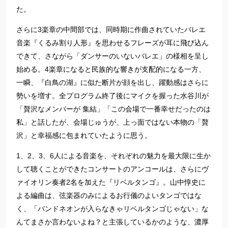
た。
さらに3楽章の中間部では、同時期に作曲されていたバレエ
音楽『くるみ割り人形』を思わせるフレーズが耳に飛び込ん
できて、さながら「ダンサーのいないバレエ」の様相を呈し
始める。4楽章になると民族的な響きが支配的になる一方、
一瞬、『白鳥の湖』に似た断片が顔を出し、躍動感はさらに
勢いを増す。全プログラム終了後にマイクを握った水谷川が
「贅沢なメンバーが 集結」「この会場で一番幸せだったのは
私」と話したが、会場じゅうが、上っ面ではない本物の「贅
沢」と幸福感に包まれていたように思う。
1、2、3、6人による音楽を、それぞれの魅力を最大限に生か
して聴くことができたコンサートのアンコールは、さらにヴ
ァイオリン奏者2名を加えた『リベルタンゴ』。山中惇史に
よる編曲は、弦楽器のみによるお行儀のよいタンゴではな
く、「バンドネオンが入らなきゃリベルタンゴじゃない」な
んてまさか言わないよね？と主張しているかのような、濃厚