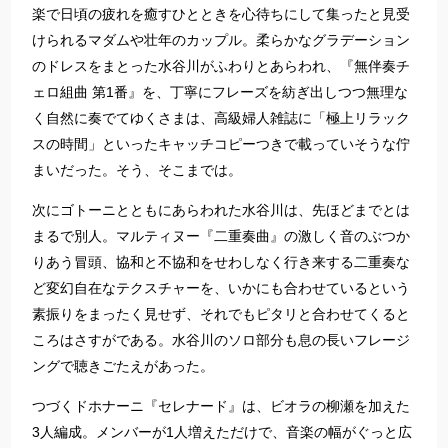
楽で日頃の疲れを癒すひとときを心待ちにして集ったと見受
けられるマダムや壮年のカップル。柔らかなグラデーション
のドレスをまとった水谷川がふわりとあらわれ、『無伴奏チ
ェロ組曲 第1番』を、丁寧にフレーズを紡ぎ出しつつ無理な
く自然に奏でてゆくさまは、高級婦人雑誌に「極上リラック
スの時間」といったキャッチコピーつきで載っていそうな佇
まいだった。そう、そこまでは。
次にゴトーニとともにあらわれた水谷川は、先ほどまでとは
まるで別人。マルティヌー『二重奏曲』の激しく音のぶつか
りあう冒頭、協和と不協和をせわしなく行き来する二重奏な
ど変幻自在なテクスチャーを、いかにも合わせているという
素振りをまったく見せず、それでもピタリと合わせてくると
ころはさすがである。水谷川のソロ部分も息の長いフレージ
ングで聴きごたえがあった。
つづくドホナーニ『セレナード』は、ビオラの柳瀬を加えた
3人編成。メンバーが1人増えただけで、音楽の幅がぐっと広