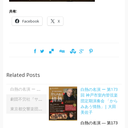
共有:
Facebook
X
Related Posts
白熱の名演 ー 第173
白熱の名演 ー 第173回 神戸市室内管弦楽団定期演奏会 「からみあう情熱」| 大田美佐子
回 神戸市室内管弦楽
劇団不労社『サイキックサイファー』｜内野 儀
団定期演奏会 「から
みあう情熱」| 大田
東京都交響楽団第1045回定期演奏会Aシリーズ｜齋藤俊夫
美佐子
白熱の名演 ― 第173