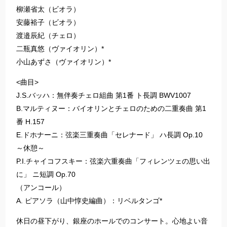
柳瀬省太（ビオラ）
安藤裕子（ビオラ）
渡邉辰紀（チェロ）
二瓶真悠（ヴァイオリン）*
小山あずさ（ヴァイオリン）*
<曲目>
J.S.バッハ：無伴奏チェロ組曲 第1番 ト長調 BWV1007
B.マルティヌー：バイオリンとチェロのための二重奏曲 第1
番 H.157
E.ドホナーニ：弦楽三重奏曲「セレナード」 ハ長調 Op.10
～休憩～
P.I.チャイコフスキー：弦楽六重奏曲「フィレンツェの思い出
に」 ニ短調 Op.70
（アンコール）
A. ピアソラ（山中惇史編曲）：リベルタンゴ*
休日の昼下がり、銀座のホールでのコンサート。心地よい音